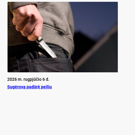
2026 m. rugpjūčio 6 d.
Su­gė­ro­vą pa­dū­rė pei­liu