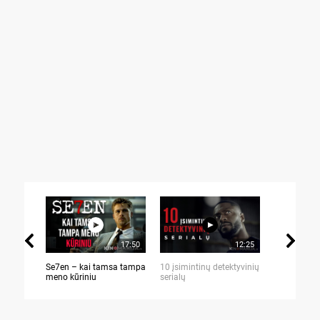
17:50
12:25
Se7en – kai tamsa tampa
10 įsimintinų detektyvinių
10 įtemptų,
meno kūriniu
serialų
stingdančių 