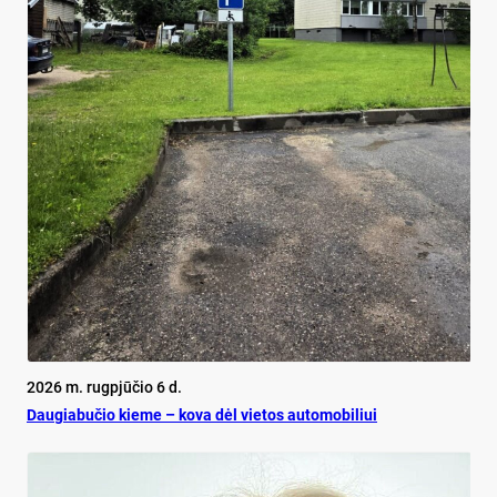
2026 m. rugpjūčio 6 d.
Dau­gia­bu­čio kie­me – ko­va dėl vie­tos au­to­mo­bi­liui