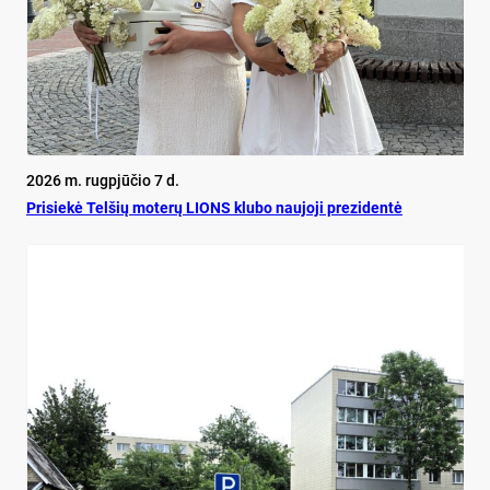
2026 m. rugpjūčio 7 d.
Pri­siekė Tel­šių mo­terų LIONS klu­bo nau­jo­ji pre­zi­dentė