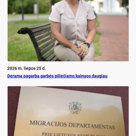
2026 m. liepos 25 d.
De­ra­ma pa­gar­ba gar­bės pi­lie­čiams kai­nuos dau­giau