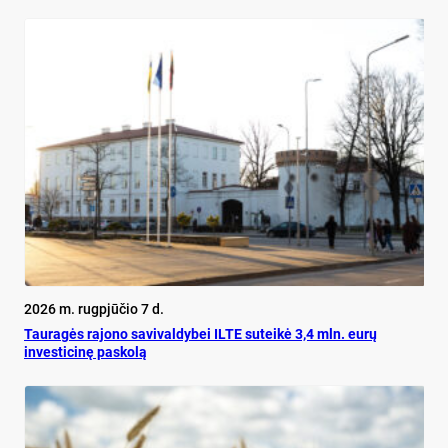
2026 m. rugpjūčio 7 d.
Tauragės rajono savivaldybei ILTE suteikė 3,4 mln. eurų
investicinę paskolą