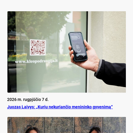
2026 m. rugpjūčio 7 d.
Juo­zas Lai­vys: „Ku­riu ne­ku­rian­čio me­ni­nin­ko gy­ve­ni­mą“