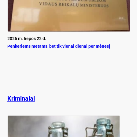
2026 m. liepos 22 d.
Pen­ke­riems me­tams, bet tik vie­nai die­nai per mė­ne­sį
Kriminalai