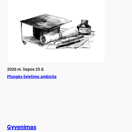
2026 m. liepos 25 d.
Plun­gės švie­ti­mo am­bi­ci­ja
Gyvenimas