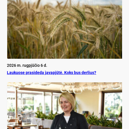
2026 m. rugpjūčio 6 d.
Lau­kuo­se pra­si­de­da ja­vapjūtė. Koks bus der­lius?