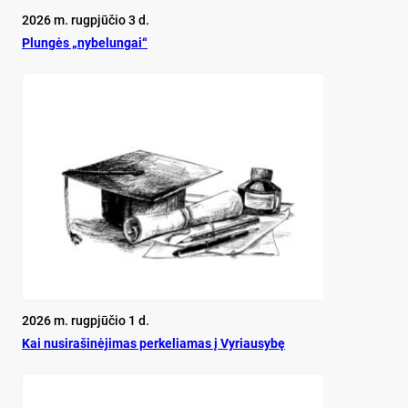
2026 m. rugpjūčio 3 d.
Plun­gės „ny­be­lun­gai“
2026 m. rugpjūčio 1 d.
Kai nu­si­ra­ši­nė­ji­mas per­ke­lia­mas į Vy­riau­sy­bę