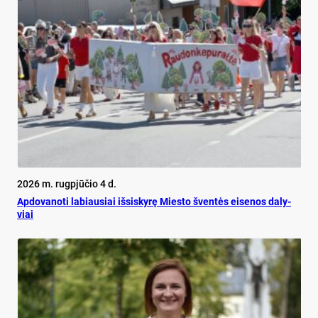
2026 m. rugpjūčio 4 d.
Ap­do­va­no­ti la­biau­siai iš­si­sky­rę Mies­to šven­tės ei­se­nos da­ly­
viai