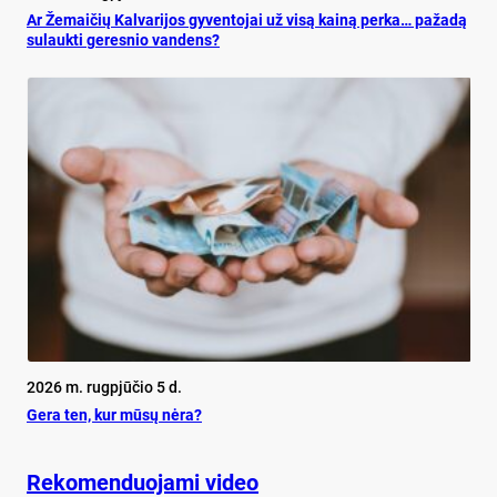
Ar Že­mai­čių Kal­va­ri­jos gy­ven­to­jai už vi­są kai­ną per­ka… pa­ža­dą
su­lauk­ti ge­res­nio van­dens?
2026 m. rugpjūčio 5 d.
Ge­ra ten, kur mū­sų nė­ra?
Rekomenduojami video