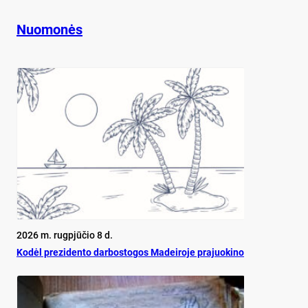
Nuomonės
2026 m. rugpjūčio 8 d.
Ko­dėl pre­zi­den­to dar­bos­to­gos Ma­dei­ro­je pra­juo­ki­no