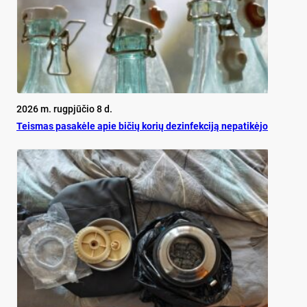
2026 m. rugpjūčio 8 d.
Teis­mas pa­sa­kė­le apie bi­čių ko­rių de­zin­fek­ci­ją ne­pa­ti­kė­jo