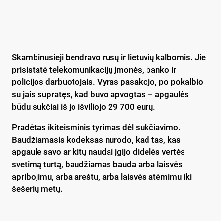
Skambinusieji bendravo rusų ir lietuvių kalbomis. Jie
prisistatė telekomunikacijų įmonės, banko ir
policijos darbuotojais. Vyras pasakojo, po pokalbio
su jais supratęs, kad buvo apvogtas – apgaulės
būdu sukčiai iš jo išviliojo 29 700 eurų.
Pradėtas ikiteisminis tyrimas dėl sukčiavimo.
Baudžiamasis kodeksas nurodo, kad tas, kas
apgaule savo ar kitų naudai įgijo didelės vertės
svetimą turtą, baudžiamas bauda arba laisvės
apribojimu, arba areštu, arba laisvės atėmimu iki
šešerių metų.