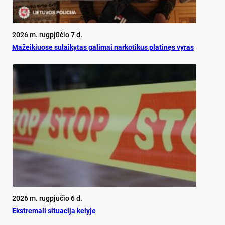
2026 m. rugpjūčio 7 d.
Mažeikiuose sulaikytas galimai narkotikus platinęs vyras
2026 m. rugpjūčio 6 d.
Ekst­re­ma­li si­tua­ci­ja ke­ly­je