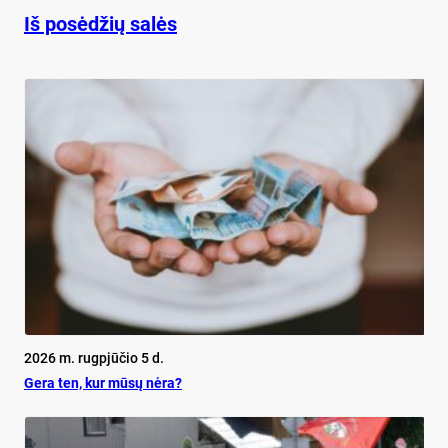
Iš posėdžių salės
2026 m. rugpjūčio 5 d.
Ge­ra ten, kur mū­sų nė­ra?