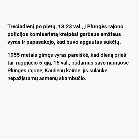
Trečiadienį po pietų, 13.23 val., į Plungės rajono
policijos komisariatą kreipėsi garbaus amžiaus
vyras ir papasakojo, kad buvo apgautas sukčių.
1955 metais gimęs vyras pareiškė, kad dieną prieš
tai, rugpjūčio 5-ąją, 16 val., būdamas savo namuose
Plungės rajone, Kaušėnų kaime, jis sulaukė
nepažįstamų asmenų skambučio.