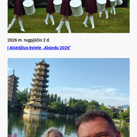
2026 m. rugpjūčio 2 d.
Į Alsėdžius kvietė ,,Alsiedu 2026″