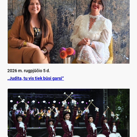
2026 m. rugpjūčio 5 d.
„Judita, tu vis tiek būsi garsi“