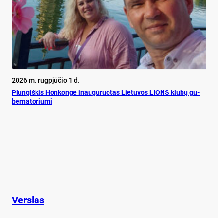
2026 m. rugpjūčio 1 d.
Plun­giš­kis Hon­kon­ge inau­gu­ruo­tas Lie­tu­vos LIONS klu­bų gu­
ber­na­to­riu­mi
Verslas