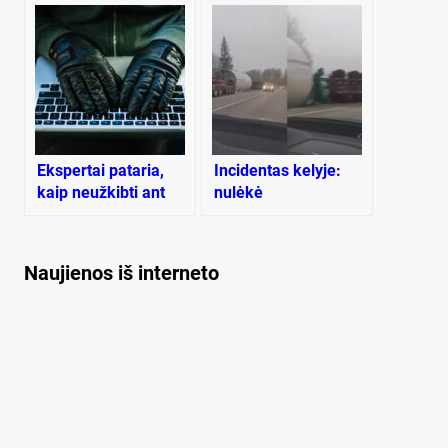
Ekspertai pataria,
Incidentas kelyje:
kaip neužkibti ant
nulėkė
internetinių sukčių
stambiagabaritis
kabliuko
krovinys
Naujienos iš interneto