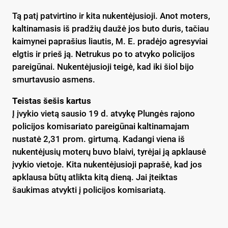
Tą patį patvirtino ir kita nukentėjusioji. Anot moters,
kaltinamasis iš pradžių daužė jos buto duris, tačiau
kaimynei paprašius liautis, M. E. pradėjo agresyviai
elgtis ir prieš ją. Netrukus po to atvyko policijos
pareigūnai. Nukentėjusioji teigė, kad iki šiol bijo
smurtavusio asmens.
Teistas šešis kartus
Į įvykio vietą sausio 19 d. atvykę Plungės rajono
policijos komisariato pareigūnai kaltinamajam
nustatė 2,31 prom. girtumą. Kadangi viena iš
nukentėjusių moterų buvo blaivi, tyrėjai ją apklausė
įvykio vietoje. Kita nukentėjusioji paprašė, kad jos
apklausa būtų atlikta kitą dieną. Jai įteiktas
šaukimas atvykti į policijos komisariatą.