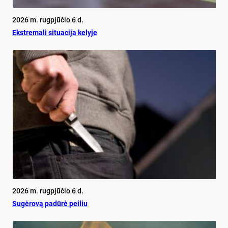
2026 m. rugpjūčio 6 d.
Ekst­re­ma­li si­tua­ci­ja ke­ly­je
2026 m. rugpjūčio 6 d.
Su­gė­ro­vą pa­dū­rė pei­liu