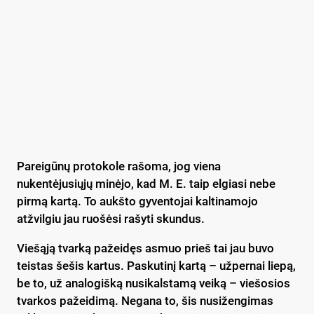
Pareigūnų protokole rašoma, jog viena
nukentėjusiųjų minėjo, kad M. E. taip elgiasi nebe
pirmą kartą. To aukšto gyventojai kaltinamojo
atžvilgiu jau ruošėsi rašyti skundus.
Viešąją tvarką pažeidęs asmuo prieš tai jau buvo
teistas šešis kartus. Paskutinį kartą – užpernai liepą,
be to, už analogišką nusikalstamą veiką – viešosios
tvarkos pažeidimą. Negana to, šis nusižengimas