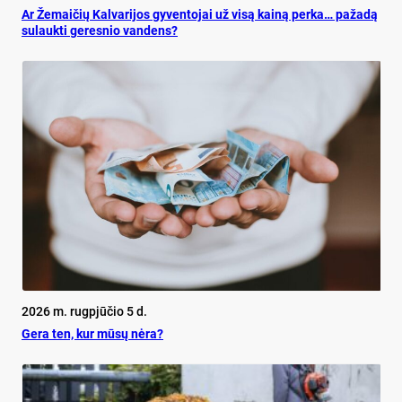
Ar Že­mai­čių Kal­va­ri­jos gy­ven­to­jai už vi­są kai­ną per­ka… pa­ža­dą
su­lauk­ti ge­res­nio van­dens?
2026 m. rugpjūčio 5 d.
Ge­ra ten, kur mū­sų nė­ra?