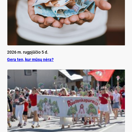
2026 m. rugpjūčio 5 d.
Ge­ra ten, kur mū­sų nė­ra?