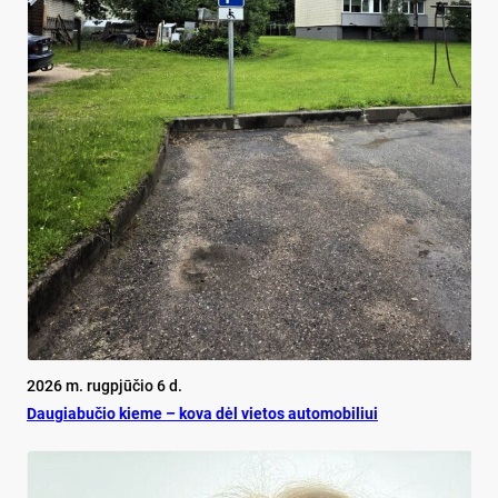
2026 m. rugpjūčio 6 d.
Dau­gia­bu­čio kie­me – ko­va dėl vie­tos au­to­mo­bi­liui