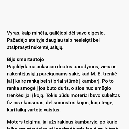
Vyras, kaip minėta, gailėjosi dėl savo elgesio.
Pažadėjo ateityje daugiau taip nesielgti bei
atsiprašyti nukentėjusiųjų.
Bijo smurtautojo
Papildydama anksčiau duotus parodymus, viena iš
nukentėjusiųjų pareigūnams sakė, kad M. E. trenkė
jai į kairę ranką bei stipriai stūmė į kambarį. Po to
ranka smogė į jos buto duris, o šios nuo smūgio
trenkėsi jai į koją. Tokiu būdu moteriai buvo sukeltas
fizinis skausmas, dėl sumuštos kojos, kaip teigė,
kurį laiką vartojo vaistus.
Moters teigimu, jai užsirakinus kambaryje, po kurio