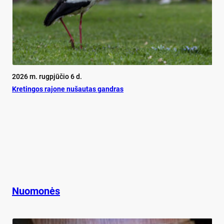
2026 m. rugpjūčio 6 d.
Kretingos rajone nušautas gandras
Nuomonės