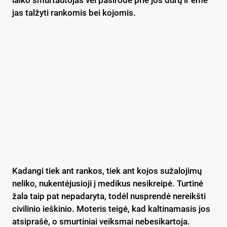
laiko smurtautojas vėl pasirodė prie jos durų ir ėmė
jas talžyti rankomis bei kojomis.
Kadangi tiek ant rankos, tiek ant kojos sužalojimų
neliko, nukentėjusioji į medikus nesikreipė. Turtinė
žala taip pat nepadaryta, todėl nusprendė nereikšti
civilinio ieškinio. Moteris teigė, kad kaltinamasis jos
atsiprašė, o smurtiniai veiksmai nebesikartoja.