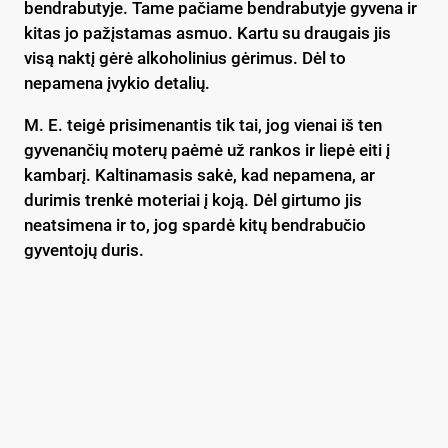
bendrabutyje. Tame pačiame bendrabutyje gyvena ir
kitas jo pažįstamas asmuo. Kartu su draugais jis
visą naktį gėrė alkoholinius gėrimus. Dėl to
nepamena įvykio detalių.
M. E. teigė prisimenantis tik tai, jog vienai iš ten
gyvenančių moterų paėmė už rankos ir liepė eiti į
kambarį. Kaltinamasis sakė, kad nepamena, ar
durimis trenkė moteriai į koją. Dėl girtumo jis
neatsimena ir to, jog spardė kitų bendrabučio
gyventojų duris.