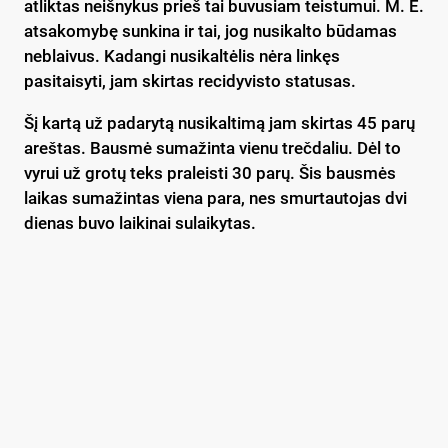
atliktas neišnykus prieš tai buvusiam teistumui. M. E.
atsakomybę sunkina ir tai, jog nusikalto būdamas
neblaivus. Kadangi nusikaltėlis nėra linkęs
pasitaisyti, jam skirtas recidyvisto statusas.
Šį kartą už padarytą nusikaltimą jam skirtas 45 parų
areštas. Bausmė sumažinta vienu trečdaliu. Dėl to
vyrui už grotų teks praleisti 30 parų. Šis bausmės
laikas sumažintas viena para, nes smurtautojas dvi
dienas buvo laikinai sulaikytas.