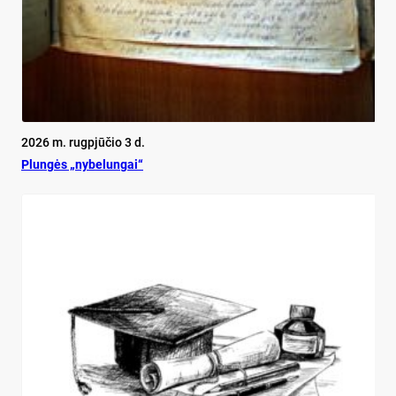
2026 m. rugpjūčio 3 d.
Plun­gės „ny­be­lun­gai“