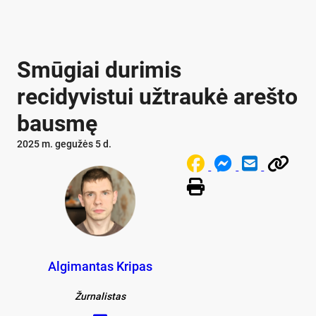
Smūgiai durimis
recidyvistui užtraukė arešto
bausmę
2025 m. gegužės 5 d.
Algimantas Kripas
Žurnalistas