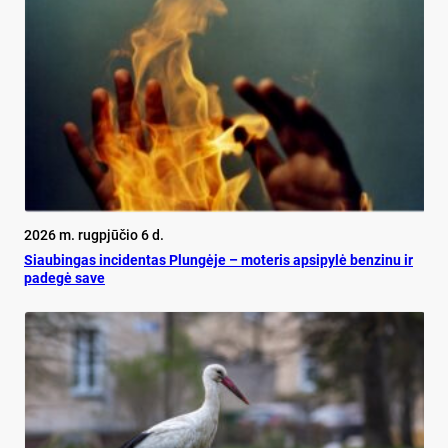
2026 m. rugpjūčio 6 d.
Siau­bin­gas in­ci­den­tas Plun­gė­je – mo­te­ris ap­si­py­lė ben­zi­nu ir
pa­de­gė sa­ve