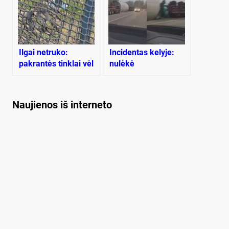
Ilgai netruko:
Incidentas kelyje:
pakrantės tinklai vėl
nulėkė
niokojami
stambiagabaritis
krovinys
Naujienos iš interneto