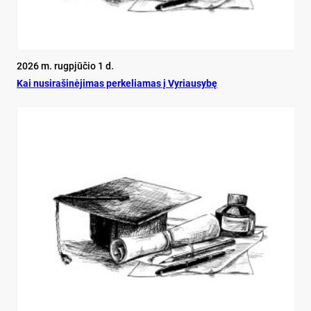
2026 m. rugpjūčio 1 d.
Kai nu­si­ra­ši­nė­ji­mas per­ke­lia­mas į Vy­riau­sy­bę