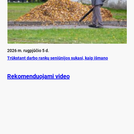
2026 m. rugpjūčio 5 d.
Trūks­tant dar­bo ran­kų se­niū­ni­jos su­ka­si, kaip iš­ma­no
Rekomenduojami video