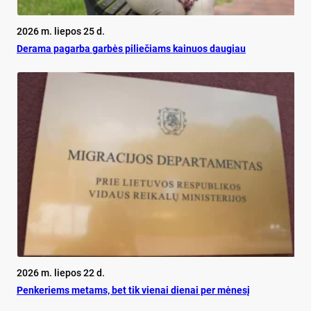
2026 m. liepos 25 d.
De­ra­ma pa­gar­ba gar­bės pi­lie­čiams kai­nuos dau­giau
2026 m. liepos 22 d.
Pen­ke­riems me­tams, bet tik vie­nai die­nai per mė­ne­sį