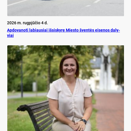
2026 m. rugpjūčio 4 d.
Ap­do­va­no­ti la­biau­siai iš­si­sky­rę Mies­to šven­tės ei­se­nos da­ly­
viai