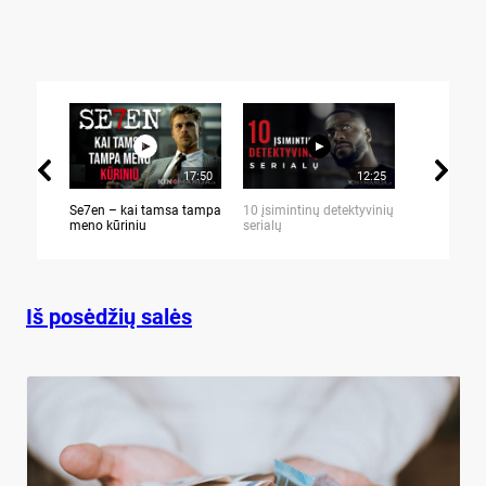
17:50
12:25
Se7en – kai tamsa tampa
10 įsimintinų detektyvinių
10 įtemptų,
meno kūriniu
serialų
stingdančių 
Iš posėdžių salės