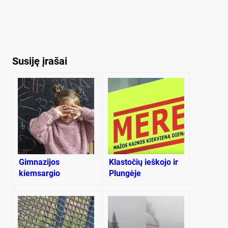
Susiję įrašai
Gimnazijos
Klastočių ieškojo ir
kiemsargio
Plungėje
kompiuteryje –
vaikų pornografija