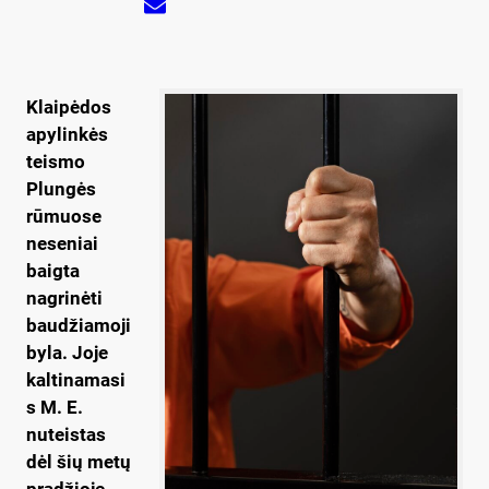
Klaipėdos
apylinkės
teismo
Plungės
rūmuose
neseniai
baigta
nagrinėti
baudžiamoji
byla. Joje
kaltinamasi
s M. E.
nuteistas
dėl šių metų