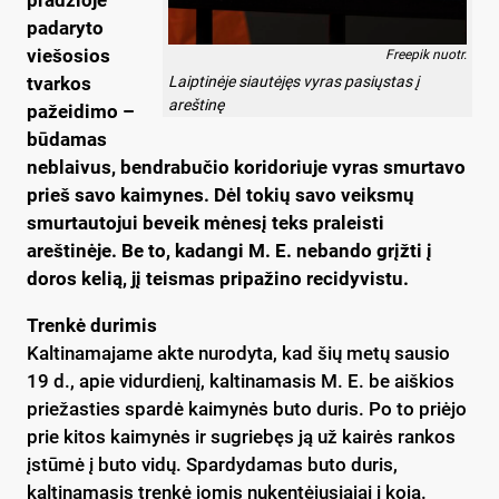
pradžioje
padaryto
viešosios
Freepik nuotr.
tvarkos
Laiptinėje siautėjęs vyras pasiųstas į
areštinę
pažeidimo –
būdamas
neblaivus, bendrabučio koridoriuje vyras smurtavo
prieš savo kaimynes. Dėl tokių savo veiksmų
smurtautojui beveik mėnesį teks praleisti
areštinėje. Be to, kadangi M. E. nebando grįžti į
doros kelią, jį teismas pripažino recidyvistu.
Trenkė durimis
Kaltinamajame akte nurodyta, kad šių metų sausio
19 d., apie vidurdienį, kaltinamasis M. E. be aiškios
priežasties spardė kaimynės buto duris. Po to priėjo
prie kitos kaimynės ir sugriebęs ją už kairės rankos
įstūmė į buto vidų. Spardydamas buto duris,
kaltinamasis trenkė jomis nukentėjusiajai į koją.