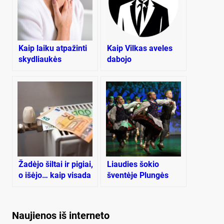
Kaip laiku atpažinti
Kaip Vilkas aveles
skydliaukės
dabojo
sutrikimus
Žadėjo šiltai ir pigiai,
Liaudies šokio
o išėjo… kaip visada
šventėje Plungės
kultūros centre –
daugiau kaip 400
dalyvių!
Naujienos iš interneto