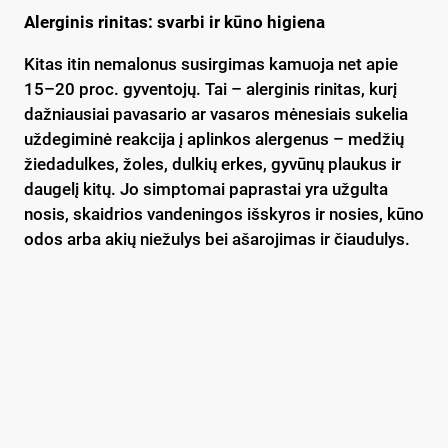
Alerginis rinitas: svarbi ir kūno higiena
Kitas itin nemalonus susirgimas kamuoja net apie
15–20 proc. gyventojų. Tai – alerginis rinitas, kurį
dažniausiai pavasario ar vasaros mėnesiais sukelia
uždegiminė reakcija į aplinkos alergenus – medžių
žiedadulkes, žoles, dulkių erkes, gyvūnų plaukus ir
daugelį kitų. Jo simptomai paprastai yra užgulta
nosis, skaidrios vandeningos išskyros ir nosies, kūno
odos arba akių niežulys bei ašarojimas ir čiaudulys.