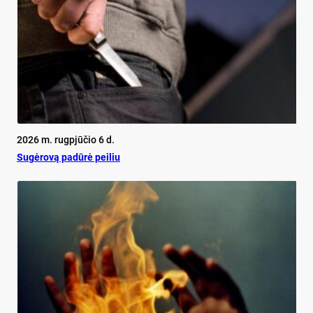
2026 m. rugpjūčio 6 d.
Su­gė­ro­vą pa­dū­rė pei­liu