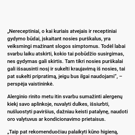
„Nereceptiniai, o kai kuriais atvejais ir receptiniai
gydymo būdai, įskaitant nosies purškalus, yra
veiksmingi mažinant slogos simptomus. Todėl labai
svarbu laiku atskirti, kokio tai pobūdžio susirgimas,
nes gydymas gali skirtis. Tam tikri nosies purškalai
gali išsausinti nosį ir sukelti kraujavimą iš nosies, tai
pat sukelti pripratimą, jeigu bus ilgai naudojami“, –
perspėja vaistininkė.
Alerginio rinito metu itin svarbu sumažinti alergenų
kiekį savo aplinkoje, nuvalyti dulkes, išsiurbti,
nušluostyti paviršius, dažniau keisti patalynę, naudoti
oro valytuvus ar kondicionavimo prietaisus.
„Taip pat rekomenduočiau palaikyti kūno higieną,