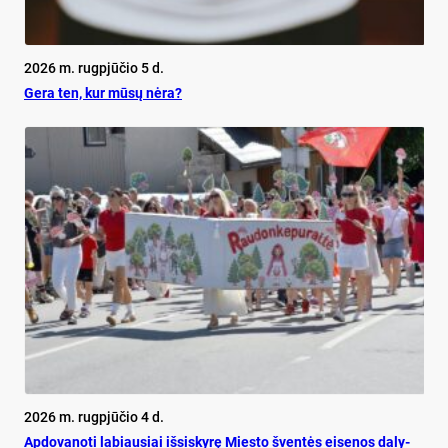
2026 m. rugpjūčio 5 d.
Ge­ra ten, kur mū­sų nė­ra?
2026 m. rugpjūčio 4 d.
Ap­do­va­no­ti la­biau­siai iš­si­sky­rę Mies­to šven­tės ei­se­nos da­ly­