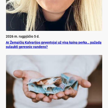
2026 m. rugpjūčio 5 d.
Ar Že­mai­čių Kal­va­ri­jos gy­ven­to­jai už vi­są kai­ną per­ka… pa­ža­dą
su­lauk­ti ge­res­nio van­dens?