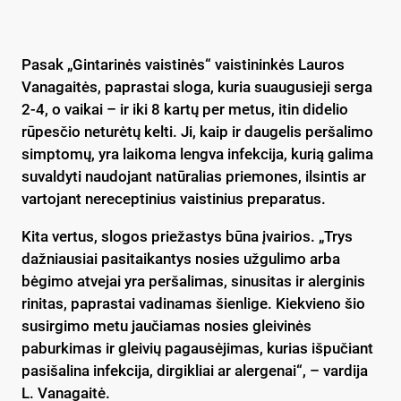
Pasak „Gintarinės vaistinės“ vaistininkės Lauros
Vanagaitės, paprastai sloga, kuria suaugusieji serga
2-4, o vaikai – ir iki 8 kartų per metus, itin didelio
rūpesčio neturėtų kelti. Ji, kaip ir daugelis peršalimo
simptomų, yra laikoma lengva infekcija, kurią galima
suvaldyti naudojant natūralias priemones, ilsintis ar
vartojant nereceptinius vaistinius preparatus.
Kita vertus, slogos priežastys būna įvairios. „Trys
dažniausiai pasitaikantys nosies užgulimo arba
bėgimo atvejai yra peršalimas, sinusitas ir alerginis
rinitas, paprastai vadinamas šienlige. Kiekvieno šio
susirgimo metu jaučiamas nosies gleivinės
paburkimas ir gleivių pagausėjimas, kurias išpučiant
pasišalina infekcija, dirgikliai ar alergenai“, – vardija
L. Vanagaitė.