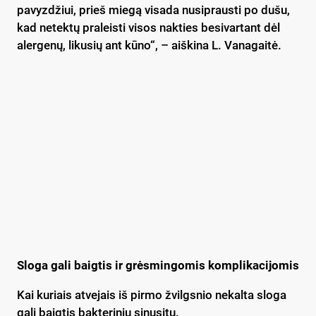
pavyzdžiui, prieš miegą visada nusiprausti po dušu,
kad netektų praleisti visos nakties besivartant dėl
alergenų, likusių ant kūno“, – aiškina L. Vanagaitė.
Sloga gali baigtis ir grėsmingomis komplikacijomis
Kai kuriais atvejais iš pirmo žvilgsnio nekalta sloga
gali baigtis bakteriniu sinusitu.