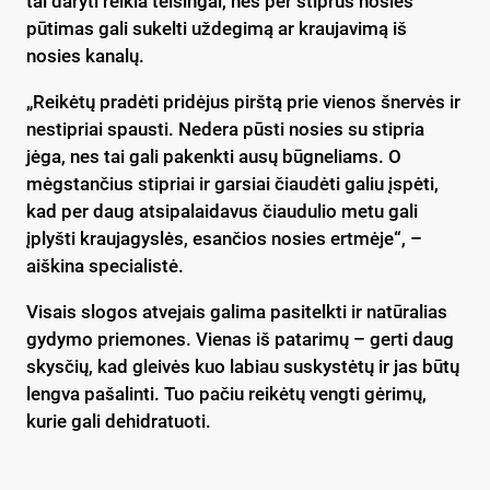
tai daryti reikia teisingai, nes per stiprus nosies
pūtimas gali sukelti uždegimą ar kraujavimą iš
nosies kanalų.
„Reikėtų pradėti pridėjus pirštą prie vienos šnervės ir
nestipriai spausti. Nedera pūsti nosies su stipria
jėga, nes tai gali pakenkti ausų būgneliams. O
mėgstančius stipriai ir garsiai čiaudėti galiu įspėti,
kad per daug atsipalaidavus čiaudulio metu gali
įplyšti kraujagyslės, esančios nosies ertmėje“, –
aiškina specialistė.
Visais slogos atvejais galima pasitelkti ir natūralias
gydymo priemones. Vienas iš patarimų – gerti daug
skysčių, kad gleivės kuo labiau suskystėtų ir jas būtų
lengva pašalinti. Tuo pačiu reikėtų vengti gėrimų,
kurie gali dehidratuoti.