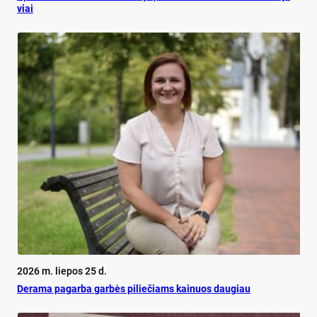
viai
2026 m. liepos 25 d.
De­ra­ma pa­gar­ba gar­bės pi­lie­čiams kai­nuos dau­giau