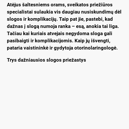
Atėjus šaltesniems orams, sveikatos priežiūros
specialistai sulaukia vis daugiau nusiskundimų dėl
slogos ir komplikacijų. Taip pat jie, pastebi, kad
dažnas į slogą numoja ranka – esą, anokia tai liga.
Tačiau kai kuriais atvejais negydoma sloga gali
pasibaigti ir komplikacijomis. Kaip jų išvengti,
pataria vaistininkė ir gydytoja otorinolaringologė.
Trys dažniausios slogos priežastys