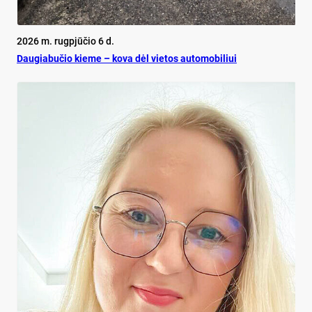
2026 m. rugpjūčio 6 d.
Dau­gia­bu­čio kie­me – ko­va dėl vie­tos au­to­mo­bi­liui