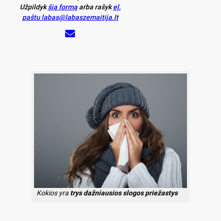
Užpildyk
šią formą
arba rašyk
el.
paštu labas@labaszemaitija.lt
Kokios yra
trys dažniausios slogos priežastys