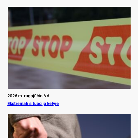
2026 m. rugpjūčio 6 d.
Ekst­re­ma­li si­tua­ci­ja ke­ly­je