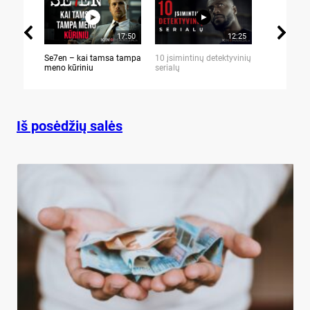
17:50
12:25
Se7en – kai tamsa tampa
10 įsimintinų detektyvinių
10 įtemptų,
meno kūriniu
serialų
stingdančių 
Iš posėdžių salės