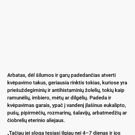
Arbatas, dėl šilumos ir garų padedančias atverti
kvėpavimo takus, geriausia rinktis tokias, kuriose yra
priešuždegiminių ir antihistaminių žolelių, tokių kaip
ramunėlių, imbiero, mėtų ar dilgėlių. Padeda ir
kvėpavimas garais, ypač į vandenį įlašinus eukalipto,
pušų, pipirmėčių, rozmarinų, šalavijų, arbatmedžių ar
čiobrelių eterinio aliejaus.
„Tačiau jei sloga tęsiasi ilgiau nei 4–7 dienas ir jos