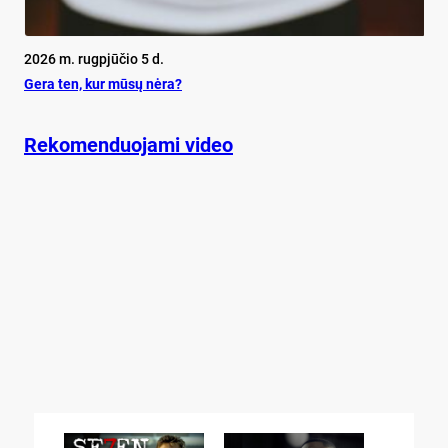
2026 m. rugpjūčio 5 d.
Ge­ra ten, kur mū­sų nė­ra?
Rekomenduojami video