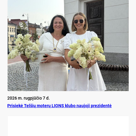
2026 m. rugpjūčio 7 d.
Pri­siekė Tel­šių mo­terų LIONS klu­bo nau­jo­ji pre­zi­dentė