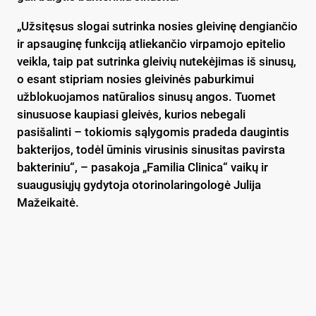
„Užsitęsus slogai sutrinka nosies gleivinę dengiančio
ir apsauginę funkciją atliekančio virpamojo epitelio
veikla, taip pat sutrinka gleivių nutekėjimas iš sinusų,
o esant stipriam nosies gleivinės paburkimui
užblokuojamos natūralios sinusų angos. Tuomet
sinusuose kaupiasi gleivės, kurios nebegali
pasišalinti – tokiomis sąlygomis pradeda daugintis
bakterijos, todėl ūminis virusinis sinusitas pavirsta
bakteriniu“, – pasakoja „Familia Clinica“ vaikų ir
suaugusiųjų gydytoja otorinolaringologė Julija
Mažeikaitė.