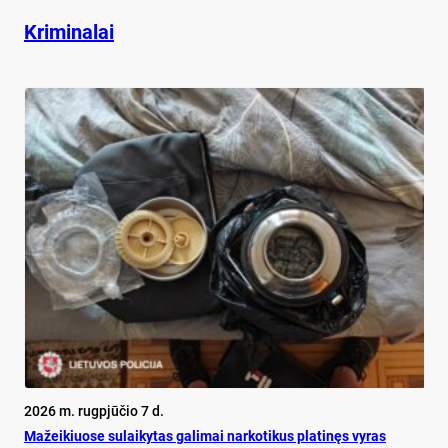
Kriminalai
2026 m. rugpjūčio 7 d.
Mažeikiuose sulaikytas galimai narkotikus platinęs vyras