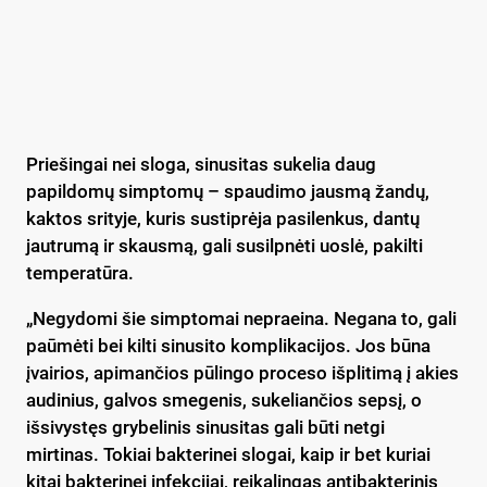
Priešingai nei sloga, sinusitas sukelia daug
papildomų simptomų – spaudimo jausmą žandų,
kaktos srityje, kuris sustiprėja pasilenkus, dantų
jautrumą ir skausmą, gali susilpnėti uoslė, pakilti
temperatūra.
„Negydomi šie simptomai nepraeina. Negana to, gali
paūmėti bei kilti sinusito komplikacijos. Jos būna
įvairios, apimančios pūlingo proceso išplitimą į akies
audinius, galvos smegenis, sukeliančios sepsį, o
išsivystęs grybelinis sinusitas gali būti netgi
mirtinas. Tokiai bakterinei slogai, kaip ir bet kuriai
kitai bakterinei infekcijai, reikalingas antibakterinis