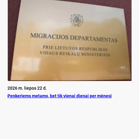
2026 m. liepos 22 d.
Pen­ke­riems me­tams, bet tik vie­nai die­nai per mė­ne­sį