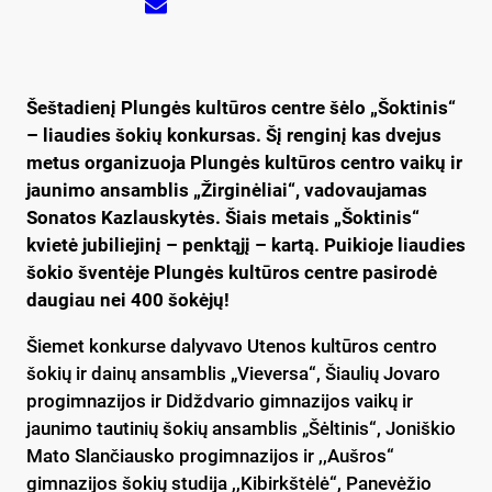
Šeštadienį Plungės kultūros centre šėlo „Šoktinis“
– liaudies šokių konkursas. Šį renginį kas dvejus
metus organizuoja Plungės kultūros centro vaikų ir
jaunimo ansamblis „Žirginėliai“, vadovaujamas
Sonatos Kazlauskytės. Šiais metais „Šoktinis“
kvietė jubiliejinį – penktąjį – kartą. Puikioje liaudies
šokio šventėje Plungės kultūros centre pasirodė
daugiau nei 400 šokėjų!
Šiemet konkurse dalyvavo Utenos kultūros centro
šokių ir dainų ansamblis „Vieversa“, Šiaulių Jovaro
progimnazijos ir Didždvario gimnazijos vaikų ir
jaunimo tautinių šokių ansamblis „Šėltinis“, Joniškio
Mato Slančiausko progimnazijos ir ,,Aušros“
gimnazijos šokių studija ,,Kibirkštėlė“, Panevėžio