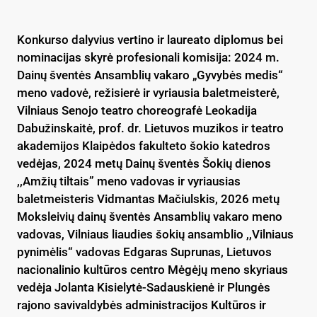
Konkurso dalyvius vertino ir laureato diplomus bei
nominacijas skyrė profesionali komisija: 2024 m.
Dainų šventės Ansamblių vakaro „Gyvybės medis“
meno vadovė, režisierė ir vyriausia baletmeisterė,
Vilniaus Senojo teatro choreografė Leokadija
Dabužinskaitė, prof. dr. Lietuvos muzikos ir teatro
akademijos Klaipėdos fakulteto šokio katedros
vedėjas, 2024 metų Dainų šventės Šokių dienos
,,Amžių tiltais” meno vadovas ir vyriausias
baletmeisteris Vidmantas Mačiulskis, 2026 metų
Moksleivių dainų šventės Ansamblių vakaro meno
vadovas, Vilniaus liaudies šokių ansamblio ,,Vilniaus
pynimėlis“ vadovas Edgaras Suprunas, Lietuvos
nacionalinio kultūros centro Mėgėjų meno skyriaus
vedėja Jolanta Kisielytė-Sadauskienė ir Plungės
rajono savivaldybės administracijos Kultūros ir