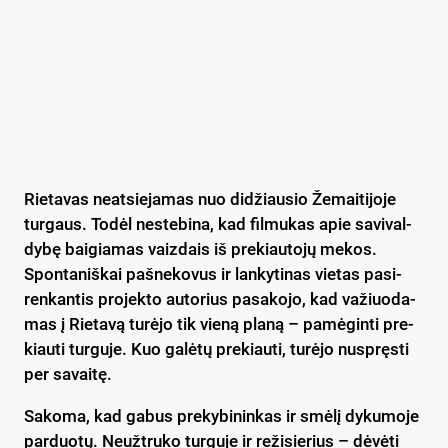
Rie­ta­vas neat­sie­ja­mas nuo di­džiau­sio Že­mai­ti­jo­je
tur­gaus. To­dėl ne­ste­bi­na, kad fil­mu­kas apie sa­vi­val­
dy­bę bai­gia­mas vaiz­dais iš pre­kiau­to­jų me­kos.
Spon­ta­niš­kai pa­šne­ko­vus ir lan­ky­ti­nas vie­tas pa­si­
ren­kan­tis pro­jek­to au­to­rius pa­sa­ko­jo, kad va­žiuo­da­
mas į Rie­ta­vą tu­rė­jo tik vie­ną pla­ną – pa­mė­gin­ti pre­
kiau­ti tur­gu­je. Kuo ga­lė­tų pre­kiau­ti, tu­rė­jo nu­spręs­ti
per sa­vai­tę.
Sa­ko­ma, kad ga­bus pre­ky­bi­nin­kas ir smė­lį dy­ku­mo­je
par­duo­tų. Neužt­ru­ko tur­gu­je ir re­ži­sie­rius – dė­vė­ti