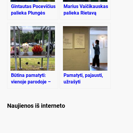
Gintautas Pocevičius
Marius Vaičikauskas
palieka Plungės
palieka Rietavą
rajono policijos
komisariatą
Būtina pamatyti:
Pamatyti, pajausti,
vienoje parodoje –
užrašyti
dvi ekspozicijos
Naujienos iš interneto