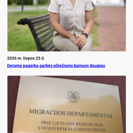
2026 m. liepos 25 d.
De­ra­ma pa­gar­ba gar­bės pi­lie­čiams kai­nuos dau­giau