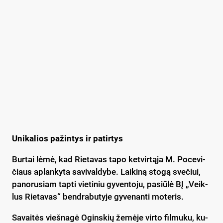
Uni­ka­lios pa­žin­tys ir pa­tir­tys
Bur­tai lė­mė, kad Rie­ta­vas ta­po ket­vir­tą­ja M. Po­ce­vi­
čiaus ap­lan­ky­ta sa­vi­val­dy­be. Lai­ki­ną sto­gą sve­čiui,
pa­no­ru­siam tap­ti vie­ti­niu gy­ven­to­ju, pa­siū­lė BĮ „Veik­
lus Rie­ta­vas“ bend­ra­bu­ty­je gy­ve­nan­ti mo­te­ris.
Sa­vai­tės vieš­na­gė Ogins­kių že­mė­je vir­to fil­mu­ku, ku­