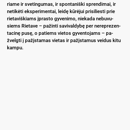
ria­me ir sve­tin­gu­mas, ir spon­ta­niš­ki spren­di­mai, ir
ne­ti­kė­ti eks­pe­ri­men­tai, lei­dę kū­rė­jui pri­si­lies­ti prie
rie­ta­viš­kiams įpras­to gy­ve­ni­mo, nie­ka­da ne­bu­vu­
siems Rie­ta­ve – pa­žin­ti sa­vi­val­dy­bę per nerep­re­zen­
ta­ci­nę pu­sę, o pa­tiems vie­tos gy­ven­to­jams – pa­
žvelg­ti į pa­žįs­ta­mas vie­tas ir pa­žįs­ta­mus vei­dus ki­tu
kam­pu.