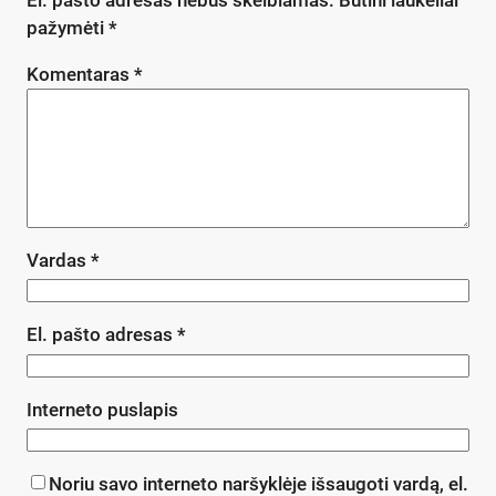
El. pašto adresas nebus skelbiamas.
Būtini laukeliai
pažymėti
*
Komentaras
*
Vardas
*
El. pašto adresas
*
Interneto puslapis
Noriu savo interneto naršyklėje išsaugoti vardą, el.