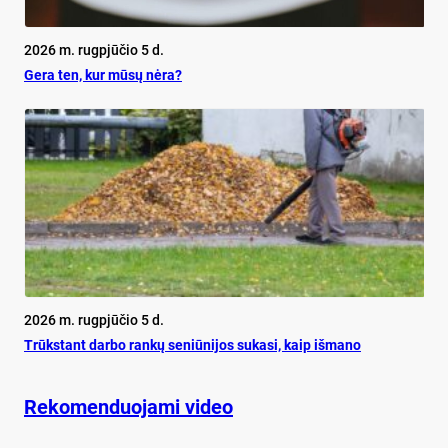
2026 m. rugpjūčio 5 d.
Ge­ra ten, kur mū­sų nė­ra?
2026 m. rugpjūčio 5 d.
Trūks­tant dar­bo ran­kų se­niū­ni­jos su­ka­si, kaip iš­ma­no
Rekomenduojami video