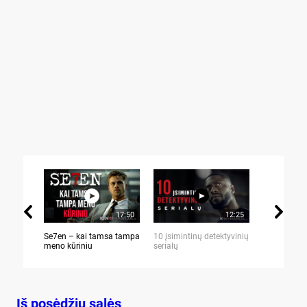
17:50
12:25
Se7en – kai tamsa tampa
10 įsimintinų detektyvinių
10 įtemptų,
meno kūriniu
serialų
stingdančių 
Iš posėdžių salės