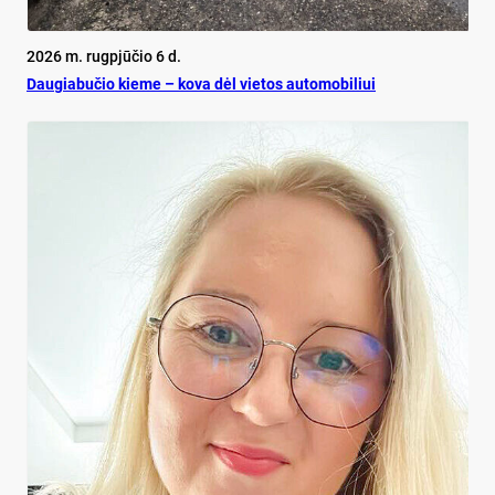
2026 m. rugpjūčio 6 d.
Dau­gia­bu­čio kie­me – ko­va dėl vie­tos au­to­mo­bi­liui