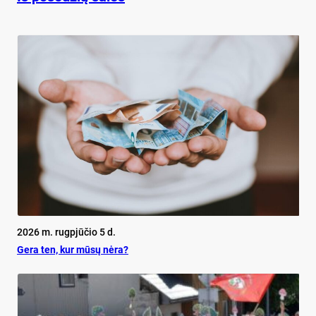
2026 m. rugpjūčio 5 d.
Ge­ra ten, kur mū­sų nė­ra?