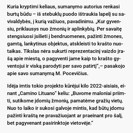
Ku­ria kryp­ti­mi ke­liaus, su­ma­ny­mo au­to­rius ren­ka­si
bur­tų bū­du – iš ste­buk­lų puo­do iš­trau­kia la­pe­lį su sa­
vi­val­dy­bės, į ku­rią va­žiuos, pa­va­di­ni­mu. „Kur gy­ven­
siu, pri­klau­sys nuo žmo­nių ir ap­lin­ky­bių. Per sa­vai­tę
steng­siuo­si įsi­lie­ti į bend­ruo­me­nes, pa­žin­ti žmo­nes,
gam­tą, lan­ky­ti­nus ob­jek­tus, at­skleis­ti to kraš­to nuo­
tai­kas. Tiks­las nė­ra su­kur­ti rep­re­zen­ta­ci­nį vaiz­do įra­
šą apie mies­tą, o pa­gy­ven­ti ja­me kaip to kraš­to gy­
ven­to­jui ir vis­ką pa­ro­dy­ti per sa­vo pa­tir­tį“,– pa­sa­ko­jo
apie sa­vo su­ma­ny­mą M. Po­ce­vi­čius.
Idė­ja im­tis to­kio pro­jek­to kū­rė­jui ki­lo 2022-ai­siais, ei­
nant „Ca­mi­no Li­tua­no“ ke­liu: „Bu­vo­me ma­lo­niai priim­
ti, su­ti­ko­me įdo­mių žmo­nių, pa­ma­tė­me gra­žių vie­tų.
Nuo to lai­ko ir su­ko­si gal­vo­je min­tis, kad bū­tų įdo­mu
pa­žin­ti kraš­tą ne pra­va­žiuo­jant ar praei­nant pro ša­lį,
bet pa­gy­ve­nant pa­si­rink­to­je vie­to­vė­je.“