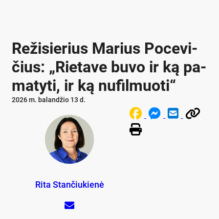
Re­ži­sie­rius Ma­rius Po­ce­vi­
čius: „Rie­ta­ve bu­vo ir ką pa­
ma­ty­ti, ir ką nu­fil­muo­ti“
2026 m. balandžio 13 d.
Rita Stančiukienė