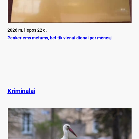
2026 m. liepos 22 d.
Pen­ke­riems me­tams, bet tik vie­nai die­nai per mė­ne­sį
Kriminalai