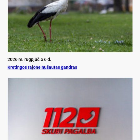
2026 m. rugpjūčio 6 d.
Kretingos rajone nušautas gandras