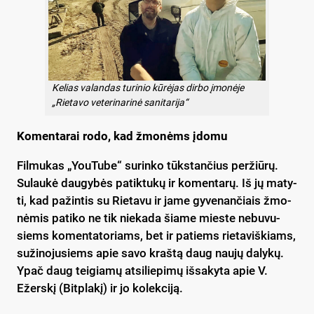
Kelias valandas turinio kūrėjas dirbo įmonėje
„Rietavo veterinarinė sanitarija“
Ko­men­ta­rai ro­do, kad žmo­nėms įdo­mu
Fil­mu­kas „You­Tu­be“ su­rin­ko tūks­tan­čius per­žiū­rų.
Su­lau­kė dau­gy­bės pa­tik­tu­kų ir ko­men­ta­rų. Iš jų ma­ty­
ti, kad pa­žin­tis su Rie­ta­vu ir ja­me gy­ve­nan­čiais žmo­
nė­mis pa­ti­ko ne tik nie­ka­da šia­me mies­te ne­bu­vu­
siems ko­men­ta­to­riams, bet ir pa­tiems rie­ta­viš­kiams,
su­ži­no­ju­siems apie sa­vo kraš­tą daug nau­jų da­ly­kų.
Ypač daug tei­gia­mų at­si­lie­pi­mų iš­sa­ky­ta apie V.
Ežers­kį (Bitp­la­kį) ir jo ko­lek­ci­ją.