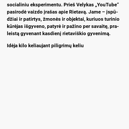
so­cia­li­niu eks­pe­ri­men­tu. Prieš Ve­ly­kas „You­Tu­be“
pa­si­ro­dė vaiz­do įra­šas apie Rie­ta­vą. Ja­me – įspū­
džiai ir pa­tir­tys, žmo­nės ir ob­jek­tai, ku­riuos tu­ri­nio
kū­rė­jas iš­gy­ve­no, pa­ty­rė ir pa­ži­no per sa­vai­tę, pra­
leis­tą gy­ve­nant kas­die­nį rie­ta­viš­kio gy­ve­ni­mą.
Idė­ja ki­lo ke­liau­jant pi­lig­ri­mų ke­liu