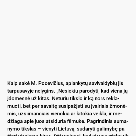
Kaip sa­kė M. Po­ce­vi­čius, ap­lan­ky­tų sa­vi­val­dy­bių jis
tar­pu­sa­vy­je ne­ly­gins. „Ne­sie­kiu pa­ro­dy­ti, kad vie­na jų
įdo­mes­nė už ki­tas. Ne­tu­riu tiks­lo ir ką nors rek­la­
muo­ti, bet per sa­vai­tę su­si­pa­žįs­ti su įvai­riais žmo­nė­
mis, už­sii­man­čiais vie­no­kia ar ki­to­kia veik­la, ir me­
džia­ga apie juos at­si­du­ria fil­mu­ke. Pag­rin­di­nis su­ma­
ny­mo tiks­las – vie­ny­ti Lie­tu­vą, su­da­ry­ti ga­li­my­bę pa­