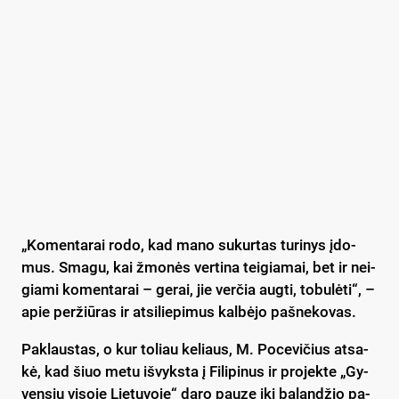
„Ko­men­ta­rai ro­do, kad ma­no su­kur­tas tu­ri­nys įdo­
mus. Sma­gu, kai žmo­nės ver­ti­na tei­gia­mai, bet ir nei­
gia­mi ko­men­ta­rai – ge­rai, jie ver­čia aug­ti, to­bu­lė­ti“, –
apie per­žiū­ras ir at­si­lie­pi­mus kal­bė­jo pa­šne­ko­vas.
Pak­laus­tas, o kur to­liau ke­liaus, M. Po­ce­vi­čius at­sa­
kė, kad šiuo me­tu iš­vyks­ta į Fi­li­pi­nus ir pro­jek­te „Gy­
ven­siu vi­so­je Lie­tu­vo­je“ da­ro pau­zę iki ba­lan­džio pa­