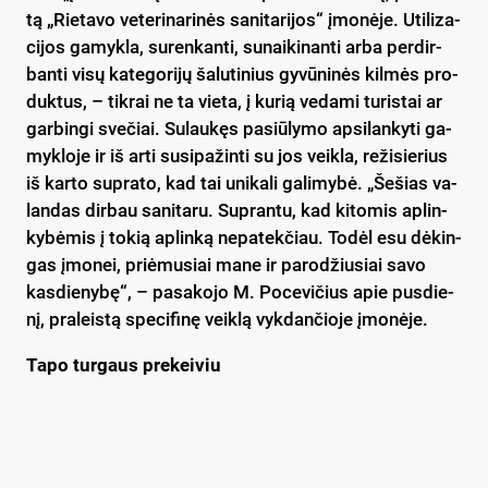
tą „Rie­ta­vo ve­te­ri­na­ri­nės sa­ni­ta­ri­jos“ įmo­nė­je. Uti­li­za­
ci­jos ga­myk­la, su­ren­kan­ti, su­nai­ki­nan­ti ar­ba per­dir­
ban­ti vi­sų ka­te­go­ri­jų ša­lu­ti­nius gy­vū­ni­nės kil­mės pro­
duk­tus, – tik­rai ne ta vie­ta, į ku­rią ve­da­mi tu­ris­tai ar
gar­bin­gi sve­čiai. Su­lau­kęs pa­siū­ly­mo ap­si­lan­ky­ti ga­
myk­lo­je ir iš ar­ti su­si­pa­žin­ti su jos veik­la, re­ži­sie­rius
iš kar­to su­pra­to, kad tai uni­ka­li ga­li­my­bė. „Še­šias va­
lan­das dir­bau sa­ni­ta­ru. Sup­ran­tu, kad ki­to­mis ap­lin­
ky­bė­mis į to­kią ap­lin­ką ne­pa­tek­čiau. To­dėl esu dė­kin­
gas įmo­nei, priė­mu­siai ma­ne ir pa­ro­džiu­siai sa­vo
kas­die­ny­bę“, – pa­sa­ko­jo M. Po­ce­vi­čius apie pus­die­
nį, pra­leis­tą spe­ci­fi­nę veik­lą vyk­dan­čio­je įmo­nė­je.
Ta­po tur­gaus pre­kei­viu