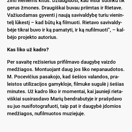
žin­ti vie­niems ki­tus. Džiau­giuo­si, kad vi­sur su­tin­ku tik
ge­rus žmo­nes. Drau­giš­kai bu­vau priim­tas ir Rie­ta­ve.
Va­žiuo­da­mas gy­ven­ti į nau­ją sa­vi­val­dy­bę tu­riu vie­nin­
te­lį lū­kes­tį – kad bū­tų ką fil­muo­ti. Rie­ta­vo sa­vi­val­dy­
bė­je tik­rai bu­vo ir ką pa­ma­ty­ti, ir ką nu­fil­muo­ti“, – kal­
bė­jo pro­jek­to au­to­rius.
Kas li­ko už kad­ro?
Per sa­vai­tę re­ži­sie­rius pri­fil­ma­vo dau­gy­bę vaiz­do
me­džia­gos. Mon­tuo­jant daug jos li­ko ne­pa­nau­do­tos.
M. Po­ce­vi­čius pa­sa­ko­jo, kad še­šios va­lan­dos, pra­
leis­tos uti­li­za­ci­jos ga­myk­lo­je, fil­mu­ke su­gu­lė į še­šias
mi­nu­tes. Už kad­ro li­ko ir mo­men­tai, kai jau­nie­ji rie­ta­
viš­kiai su­si­ras­da­vo Ma­rių bend­ra­bu­ty­je ir pra­šy­da­vo
su juo nu­si­fo­tog­ra­fuo­ti, taip pat ir dau­gy­bė įdo­mios
me­džia­gos, nu­fil­muo­tos mu­zie­ju­je.