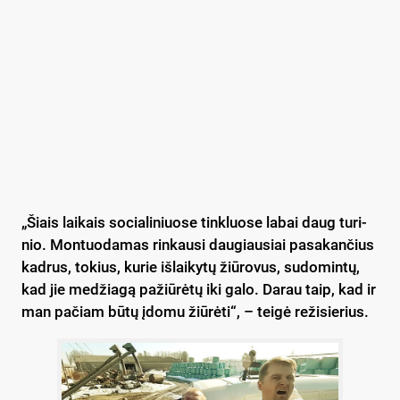
„Šiais lai­kais so­cia­li­niuo­se tink­luo­se la­bai daug tu­ri­
nio. Mon­tuo­da­mas rin­kau­si dau­giau­siai pa­sa­kan­čius
kad­rus, to­kius, ku­rie iš­lai­ky­tų žiū­ro­vus, su­do­min­tų,
kad jie me­džia­gą pa­žiū­rė­tų iki ga­lo. Da­rau taip, kad ir
man pa­čiam bū­tų įdo­mu žiū­rė­ti“, – tei­gė re­ži­sie­rius.