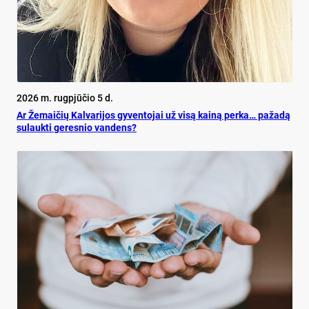
2026 m. rugpjūčio 5 d.
Ar Že­mai­čių Kal­va­ri­jos gy­ven­to­jai už vi­są kai­ną per­ka… pa­ža­dą
su­lauk­ti ge­res­nio van­dens?