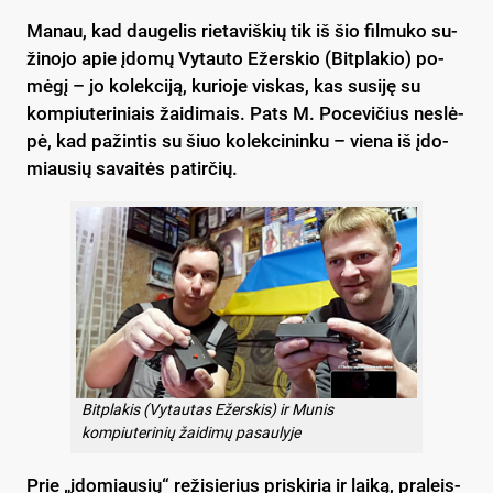
Ma­nau, kad dau­ge­lis rie­ta­viš­kių tik iš šio fil­mu­ko su­
ži­no­jo apie įdo­mų Vy­tau­to Ežers­kio (Bitp­la­kio) po­
mė­gį – jo ko­lek­ci­ją, ku­rio­je vis­kas, kas su­si­ję su
kom­piu­te­ri­niais žai­di­mais. Pats M. Po­ce­vi­čius ne­slė­
pė, kad pa­žin­tis su šiuo ko­lek­ci­nin­ku – vie­na iš įdo­
miau­sių sa­vai­tės pa­tir­čių.
Bitplakis (Vytautas Ežerskis) ir Munis
kompiuterinių žaidimų pasaulyje
Prie „įdo­miau­sių“ re­ži­sie­rius pri­ski­ria ir lai­ką, pra­leis­