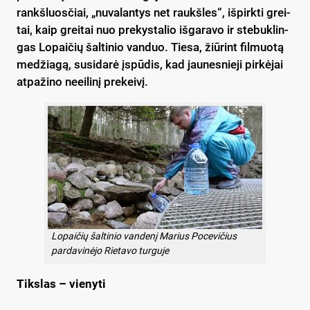
rankš­luos­čiai, „nu­va­lan­tys net raukš­les“, iš­pirk­ti grei­
tai, kaip grei­tai nuo pre­kys­ta­lio iš­ga­ra­vo ir ste­buk­lin­
gas Lo­pai­čių šal­ti­nio van­duo. Tie­sa, žiū­rint fil­muo­tą
me­džia­gą, su­si­da­rė įspū­dis, kad jau­nes­nie­ji pir­kė­jai
at­pa­ži­no neei­li­nį pre­kei­vį.
Lopaičių šaltinio vandenį Marius Pocevičius
pardavinėjo Rietavo turguje
Tiks­las – vie­ny­ti