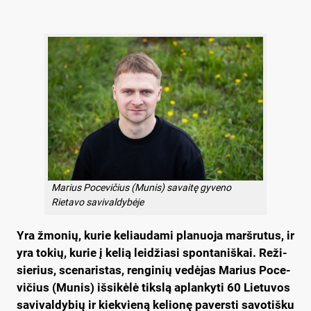
Marius Pocevičius (Munis) savaitę gyveno
Rietavo savivaldybėje
Yra žmo­nių, ku­rie ke­liau­da­mi pla­nuo­ja marš­ru­tus, ir
yra to­kių, ku­rie į ke­lią lei­džia­si spon­ta­niš­kai. Re­ži­
sie­rius, sce­na­ris­tas, ren­gi­nių ve­dė­jas Ma­rius Po­ce­
vi­čius (Mu­nis) iš­si­kė­lė tiks­lą ap­lan­ky­ti 60 Lie­tu­vos
sa­vi­val­dy­bių ir kiek­vie­ną ke­lio­nę pa­vers­ti sa­vo­tiš­ku