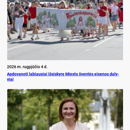
2026 m. rugpjūčio 4 d.
Ap­do­va­no­ti la­biau­siai iš­si­sky­rę Mies­to šven­tės ei­se­nos da­ly­
viai