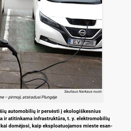
Sauliaus Narkaus nuotr.
me – pirmoji, atsiradusi Plungėje
ar­šių au­to­mo­bi­lių ir per­sės­ti į eko­lo­giš­kes­nius
ir ati­tin­ka­ma inf­rast­ruk­tū­ra, t. y. elekt­ro­mo­bi­lių
i­ti­kai do­mė­jo­si, kaip eksp­loa­tuo­ja­mos mies­te esan­