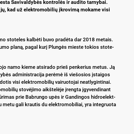
es­ta Sa­vi­val­dy­bės kont­ro­lės ir au­di­to tar­ny­bai.
š jų, kad už elekt­ro­mo­bi­lių įkro­vi­mą mo­ka­me vi­si
i­mo sto­te­les kal­bė­ti bu­vo pra­dė­ta dar 2018 me­tais.
u­du­mo pla­ną, pa­gal ku­rį Plun­gės mies­te to­kios sto­te­
3-io­jo na­mo kie­me at­si­ra­do prieš pen­ke­rius me­tus. Ją
dy­bės ad­mi­nist­ra­ci­ja pe­rė­mė iš vie­šo­sios įstai­gos
tis vi­si elekt­ro­mo­bi­lių vai­ruo­to­jai neat­ly­gin­ti­nai.
­mo­bi­lių sto­vė­ji­mo aikš­te­lė­je įreng­ta įgy­ven­di­nant
­kū­ri­mas prie Bab­run­go upės ir Gan­din­gos hid­roe­lekt­
 me­tu ga­li krau­tis du elekt­ro­mo­bi­liai, yra in­teg­ruo­ta