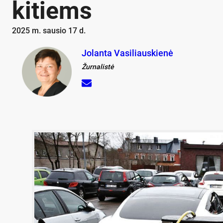
ki­tiems
2025 m. sausio 17 d.
Jolanta Vasiliauskienė
Žurnalistė