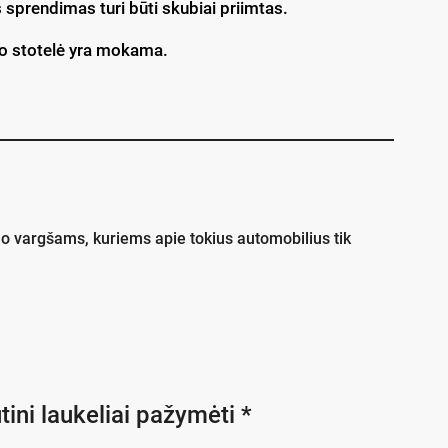
ks spren­di­mas tu­ri bū­ti sku­biai priim­tas.
i­mo sto­te­lė yra mokama.
, o vargšams, kuriems apie tokius automobilius tik
tini laukeliai pažymėti
*