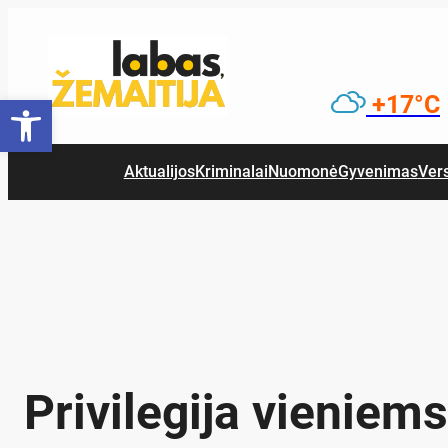
Eiti
prie
turinio
Open toolbar
+17°C
Aktualijos
Kriminalai
Nuomonė
Gyvenimas
Ver
Pri­vi­le­gi­ja vie­nie