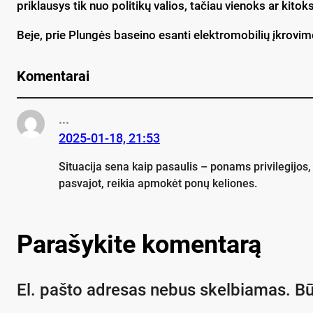
pri­klau­sys tik nuo po­li­ti­kų va­lios, ta­čiau vie­noks ar ki­to
Be­je, prie Plun­gės ba­sei­no esan­ti elekt­ro­mo­bi­lių įkro­v
Komentarai
...
2025-01-18, 21:53
Situacija sena kaip pasaulis – ponams privilegijos
pasvajot, reikia apmokėt ponų keliones.
Parašykite komentarą
El. pašto adresas nebus skelbiamas.
Bū