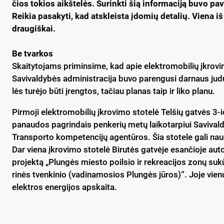
čios to­kios aikš­te­lės. Su­rink­ti šią in­for­ma­ci­ją bu­vo pa­v
Rei­kia pa­sa­ky­ti, kad at­skleis­ta įdo­mių de­ta­lių. Vie­na i
drau­giš­kai.
Be tvar­kos
Skai­ty­to­jams pri­min­si­me, kad apie elekt­ro­mo­bi­lių įkro­v
Sa­vi­val­dy­bės ad­mi­nist­ra­ci­ja bu­vo pa­ren­gu­si dar­naus j
lės tu­rė­jo bū­ti įreng­tos, ta­čiau pla­nas taip ir li­ko pla­nu.
Pir­mo­ji elekt­ro­mo­bi­lių įkro­vi­mo sto­te­lė Tel­šių gat­vės 
pa­nau­dos pa­grin­dais pen­ke­rių me­tų lai­ko­tar­piui Sa­vi­val­
Trans­por­to kom­pe­ten­ci­jų agen­tū­ros. Šia sto­te­le ga­li nau­do­
Dar vie­na įkro­vi­mo sto­te­lė Bi­ru­tės gat­vė­je esan­čio­je au­to
pro­jek­tą „Plun­gės mies­to poil­sio ir rek­rea­ci­jos zo­nų su
ri­nės tven­ki­nio (va­di­na­mo­sios Plun­gės jū­ros)“. Jo­je vie­nu
elekt­ros ener­gi­jos ap­skai­ta.