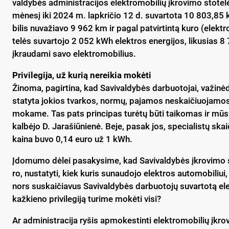
val­dy­bės ad­mi­nist­ra­ci­jos elekt­ro­mo­bi­lių įkro­vi­mo sto­t
mė­ne­sį iki 2024 m. lapk­ri­čio 12 d. su­var­to­ta 10 803,85 kW
bi­lis nu­va­žia­vo 9 962 km ir pa­gal pa­tvir­tin­tą ku­ro (elekt­r
te­lės su­var­to­jo 2 052 kWh elekt­ros ener­gi­jos, li­ku­sias 8 7
įkrau­da­mi sa­vo elekt­ro­mo­bi­lius.
Pri­vi­le­gi­ja, už ku­rią ne­rei­kia mo­kė­ti
Ži­no­ma, pa­gir­ti­na, kad Sa­vi­val­dy­bės dar­buo­to­jai, va­ži­n
sta­ty­ta jo­kios tvar­kos, nor­mų, pa­ja­mos ne­skai­čiuo­ja­mos. M
mo­ka­me. Tas pa­ts prin­ci­pas tu­rė­tų bū­ti tai­ko­mas ir mū­s
kal­bė­jo D. Ja­ra­šiū­nie­nė. Be­je, pa­sak jos, spe­cia­lis­tų skai­č
kai­na bu­vo 0,14 eu­ro už 1 kWh.
Įdo­mu­mo dė­lei pa­sa­ky­si­me, kad Sa­vi­val­dy­bės įkro­vi­mo st
ro, nu­sta­ty­ti, kiek ku­ris su­nau­do­jo elekt­ros au­to­mo­bi­liui
nors su­skai­čia­vus Sa­vi­val­dy­bės dar­buo­to­jų su­var­to­tą e
kaž­kie­no pri­vi­le­gi­ją tu­ri­me mo­kė­ti vi­si?
Ar ad­mi­nist­ra­ci­ja ry­šis ap­mo­kes­tin­ti elekt­ro­mo­bi­lių įkro