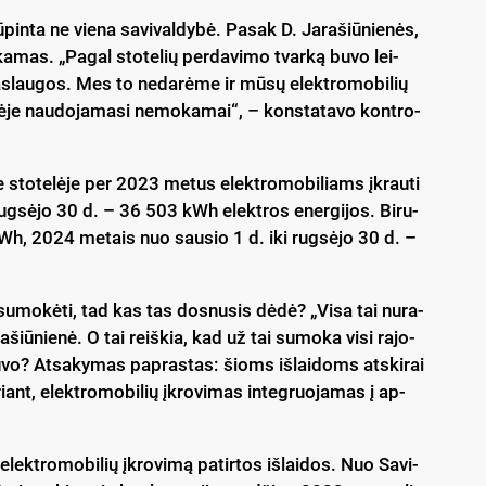
­pin­ta ne vie­na sa­vi­val­dy­bė. Pa­sak D. Ja­ra­šiū­nie­nės,
en­ka­mas. „Pa­gal sto­te­lių per­da­vi­mo tvar­ką bu­vo lei­
a­slau­gos. Mes to ne­da­rė­me ir mū­sų elekt­ro­mo­bi­lių
­vė­je nau­do­ja­ma­si ne­mo­ka­mai“, – kons­ta­ta­vo kont­ro­
e sto­te­lė­je per 2023 me­tus elekt­ro­mo­bi­liams įkrau­ti
g­sė­jo 30 d. – 36 503 kWh elekt­ros ener­gi­jos. Bi­ru­
kWh, 2024 me­tais nuo sau­sio 1 d. iki rug­sė­jo 30 d. –
 su­mo­kė­ti, tad kas tas dos­nu­sis dė­dė? „Vi­sa tai nu­ra­
a­šiū­nie­nė. O tai reiš­kia, kad už tai su­mo­ka vi­si ra­jo­
u­vo? At­sa­ky­mas pa­pras­tas: šioms iš­lai­doms at­ski­rai
­riant, elekt­ro­mo­bi­lių įkro­vi­mas in­teg­ruo­ja­mas į ap­
 elekt­ro­mo­bi­lių įkro­vi­mą pa­tir­tos iš­lai­dos. Nuo Sa­vi­