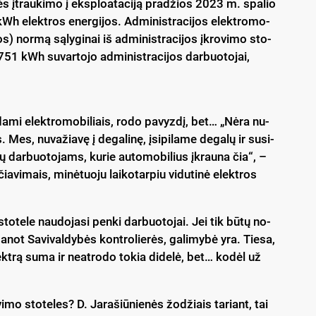
e­lės įtrau­ki­mo į eksp­loa­ta­ci­ją pra­džios 2023 m. spa­lio
h elekt­ros ener­gi­jos. Ad­mi­nist­ra­ci­jos elekt­ro­mo­
os) nor­mą są­ly­gi­nai iš ad­mi­nist­ra­ci­jos įkro­vi­mo sto­
51 kWh su­var­to­jo ad­mi­nist­ra­ci­jos dar­buo­to­jai,
ė­da­mi elekt­ro­mo­bi­liais, ro­do pa­vyz­dį, bet… „Nė­ra nu­
es, nu­va­žia­vę į de­ga­li­nę, įsi­pi­la­me de­ga­lų ir su­si­
ų dar­buo­to­jams, ku­rie au­to­mo­bi­lius įkrau­na čia“, –
ia­vi­mais, mi­nė­tuo­ju lai­ko­tar­piu vi­du­ti­nė elekt­ros
o­te­le nau­do­ja­si pen­ki dar­buo­to­jai. Jei tik bū­tų no­
, anot Sa­vi­val­dy­bės kont­ro­lie­rės, ga­li­my­bė yra. Tie­sa,
lekt­rą su­ma ir neat­ro­do to­kia di­de­lė, bet… ko­dėl už
­vi­mo sto­te­les? D. Ja­ra­šiū­nie­nės žo­džiais ta­riant, tai