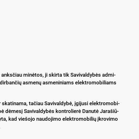
 anks­čiau mi­nė­tos, ji skir­ta tik Sa­vi­val­dy­bės ad­mi­
­je dir­ban­čių as­me­nų as­me­ni­niams elekt­ro­mo­bi­liams
ska­ti­na­ma, ta­čiau Sa­vi­val­dy­bė, įgi­ju­si elekt­ro­mo­bi­
pė dė­me­sį Sa­vi­val­dy­bės kont­ro­lie­rė Da­nu­tė Ja­ra­šiū­
­dy­ta, kad vie­šo­jo nau­do­ji­mo elekt­ro­mo­bi­lių įkro­vi­mo
.