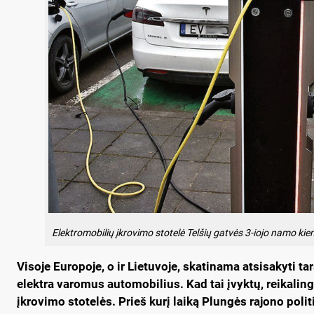
Elektromobilių įkrovimo stotelė Telšių gatvės 3-iojo namo kie
Vi­so­je Eu­ro­po­je, o ir Lie­tu­vo­je, ska­ti­na­ma at­si­sa­ky­ti t
elekt­ra va­ro­mus au­to­mo­bi­lius. Kad tai įvyk­tų, rei­ka­lin­ga 
įkro­vi­mo sto­te­lės. Prieš ku­rį lai­ką Plun­gės ra­jo­no po­l