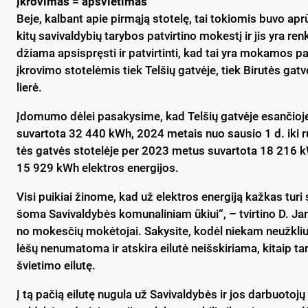
Įk­ro­vi­mas = ap­švie­ti­mas
Be­je, kal­bant apie pir­mą­ją sto­te­lę, tai to­kio­mis bu­vo ap­rū
ki­tų sa­vi­val­dy­bių ta­ry­bos pa­tvir­ti­no mo­kes­tį ir jis yra r
džia­ma ap­si­spręs­ti ir pa­tvir­tin­ti, kad tai yra mo­ka­mos p
įkro­vi­mo sto­te­lė­mis tiek Tel­šių gat­vė­je, tiek Bi­ru­tės gat
lie­rė.
Įdo­mu­mo dė­lei pa­sa­ky­si­me, kad Tel­šių gat­vė­je esan­čio­j
su­var­to­ta 32 440 kWh, 2024 me­tais nuo sau­sio 1 d. iki ru
tės gat­vės sto­te­lė­je per 2023 me­tus su­var­to­ta 18 216 
15 929 kWh elekt­ros ener­gi­jos.
Vi­si pui­kiai ži­no­me, kad už elekt­ros ener­gi­ją kaž­kas tu­ri
šo­ma Sa­vi­val­dy­bės ko­mu­na­li­niam ūkiui“, – tvir­ti­no D. Ja­r
no mo­kes­čių mo­kė­to­jai. Sa­ky­si­te, ko­dėl nie­kam neužk­li
lė­šų ne­nu­ma­to­ma ir at­ski­ra ei­lu­tė neišs­ki­ria­ma, ki­taip ta
švie­ti­mo ei­lu­tę.
Į tą pa­čią ei­lu­tę nu­gu­la už Sa­vi­val­dy­bės ir jos dar­buo­to­jų