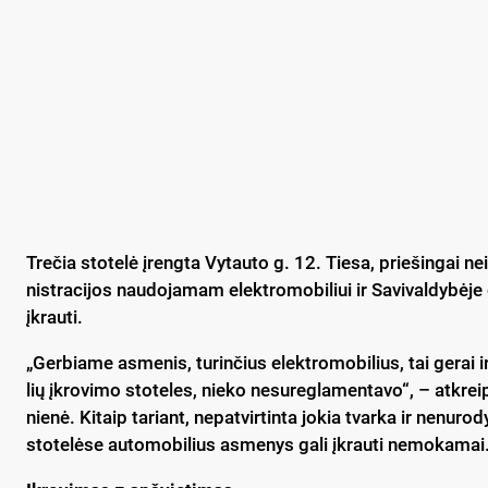
Tre­čia sto­te­lė įreng­ta Vy­tau­to g. 12. Tie­sa, prie­šin­gai nei
nist­ra­ci­jos nau­do­ja­mam elekt­ro­mo­bi­liui ir Sa­vi­val­dy­bė
įkrau­ti.
„Ger­bia­me as­me­nis, tu­rin­čius elekt­ro­mo­bi­lius, tai ge­rai ir 
lių įkro­vi­mo sto­te­les, nie­ko ne­su­reg­la­men­ta­vo“, – at­krei­
nie­nė. Ki­taip ta­riant, ne­pat­vir­tin­ta jo­kia tvar­ka ir ne­nu­ro
sto­te­lė­se au­to­mo­bi­lius as­me­nys ga­li įkrau­ti ne­mo­ka­mai