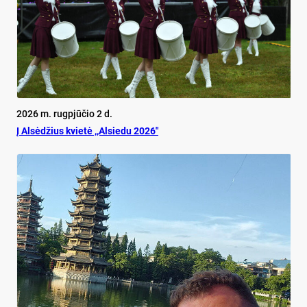
2026 m. rugpjūčio 2 d.
Į Alsėdžius kvietė ,,Alsiedu 2026″