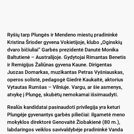
Ryšių tarp Plungės ir Mendeno miestų pradininkė
Kristina Šrioder gyvena Vokietijoje, klubo „Oginskių
dvaro bičiuliai“ Garbės prezidentė Danutė Monika
Baltutienė – Australijoje. Gydytojai Rimantas Benetis
ir Remigijus Žaliūnas gyvena Kaune. Dirigentas
Juozas Domarkas, muzikantas Petras Vyšniauskas,
operos solistė, pedagogė Giedrė Kaukaitė, aktorius
Vytautas Rumšas – Vilniuje. Vargu, ar šie asmenys,
atvykę į Plungę, skubėtų nemokamai išsimaudyti.
Realūs kandidatai pasinaudoti privilegija yra keturi
Plungėje gyvenantys garbės piliečiai: ilgametė meno
mokyklos direktorė Genovaitė Žiobakienė (80 m.),
labdaringos veiklos savivaldybėje pradininkė Vanda