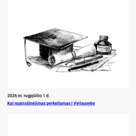
2026 m. rugpjūčio 1 d.
Kai nu­si­ra­ši­nė­ji­mas per­ke­lia­mas į Vy­riau­sy­bę