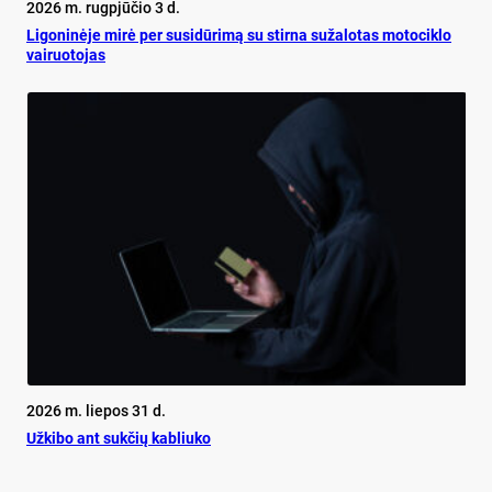
2026 m. rugpjūčio 3 d.
Ligoninėje mirė per susidūrimą su stirna sužalotas motociklo
vairuotojas
2026 m. liepos 31 d.
Užkibo ant sukčių kabliuko