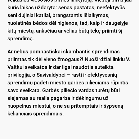
kuris laikas uždaryta: senas pastatas, neefektyvūs
seni dujiniai katilai, brangstantis išlaikymas,
nuolatinės bėdos dėl higienos, tad, kaip ir daugelyje
kitų miestų, anksčiau ar vėliau būtų tekę priimti šį
sprendimą.
Ar nebus pompastiškai skambantis sprendimas
priimtas tik dėl vieno žmogaus?! Nuoširdžiai linkiu V.
Vaitkui sveikatos ir dar ilgai naudotis suteikta
privilegija, o Savivaldybei – rasti ir efektyvesnių
sprendimų padėti miesto garbės piliečiams rūpintis
savo sveikata. Garbės piliečio vardas turėtų būti
siejamas su realia pagarba ir dėkingumu už
nuopelnus miestui, o ne su pritemptais ir šypseną
keliančiais sprendimais.