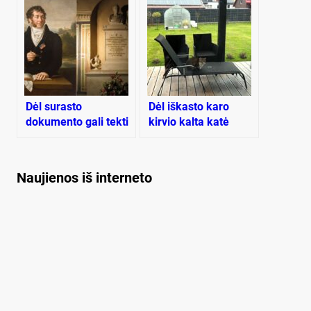
neskatins
Dėl surasto
Dėl iškasto karo
dokumento gali tekti
kirvio kalta katė
perrašyti Mykolo
Kleopo Oginskio
gyvenimo faktus
Naujienos iš interneto