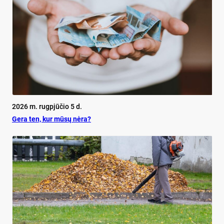
2026 m. rugpjūčio 5 d.
Ge­ra ten, kur mū­sų nė­ra?