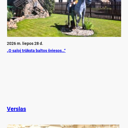
2026 m. liepos 28 d.
„O sa­loj trūks­ta bal­tos švie­sos…“
Verslas