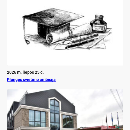
2026 m. liepos 25 d.
Plun­gės švie­ti­mo am­bi­ci­ja