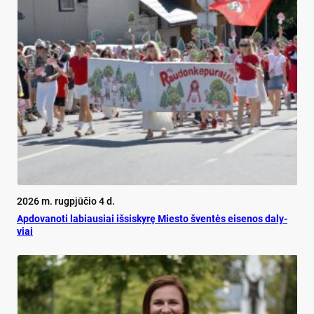
2026 m. rugpjūčio 4 d.
Ap­do­va­no­ti la­biau­siai iš­si­sky­rę Mies­to šven­tės ei­se­nos da­ly­
viai