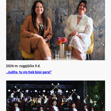
2026 m. rugpjūčio 5 d.
„Judita, tu vis tiek būsi garsi“