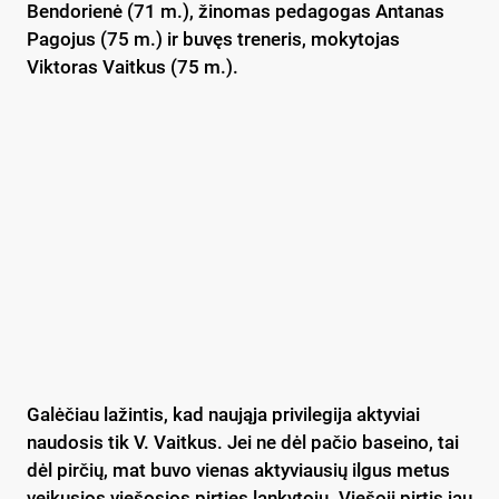
Bendorienė (71 m.), žinomas pedagogas Antanas
Pagojus (75 m.) ir buvęs treneris, mokytojas
Viktoras Vaitkus (75 m.).
Galėčiau lažintis, kad naująja privilegija aktyviai
naudosis tik V. Vaitkus. Jei ne dėl pačio baseino, tai
dėl pirčių, mat buvo vienas aktyviausių ilgus metus
veikusios viešosios pirties lankytojų. Viešoji pirtis jau