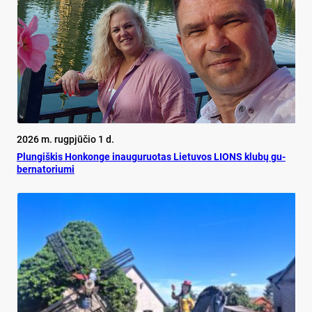
2026 m. rugpjūčio 1 d.
Plun­giš­kis Hon­kon­ge inau­gu­ruo­tas Lie­tu­vos LIONS klu­bų gu­
ber­na­to­riu­mi