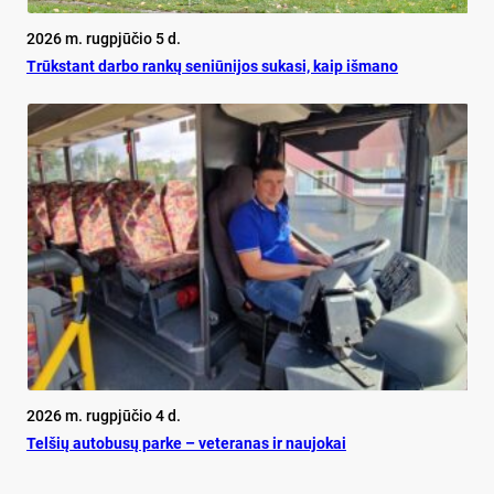
2026 m. rugpjūčio 5 d.
Trūks­tant dar­bo ran­kų se­niū­ni­jos su­ka­si, kaip iš­ma­no
2026 m. rugpjūčio 4 d.
Tel­šių au­to­busų par­ke – ve­te­ra­nas ir nau­jo­kai