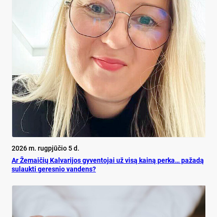
2026 m. rugpjūčio 5 d.
Ar Že­mai­čių Kal­va­ri­jos gy­ven­to­jai už vi­są kai­ną per­ka… pa­ža­dą
su­lauk­ti ge­res­nio van­dens?