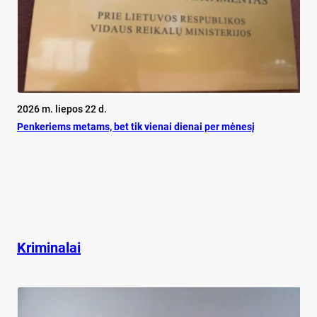
2026 m. liepos 22 d.
Pen­ke­riems me­tams, bet tik vie­nai die­nai per mė­ne­sį
Kriminalai