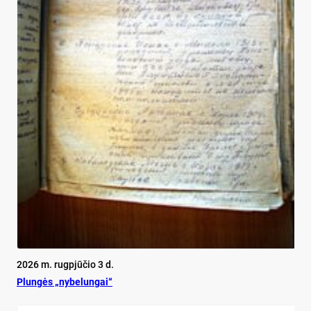
2026 m. rugpjūčio 3 d.
Plun­gės „ny­be­lun­gai“