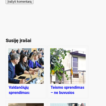
Susiję įrašai
Valdančiųjų
Teismo sprendimas
sprendimas:
– ne buvusios
gimstamumo
seniūnės naudai
išmokomis