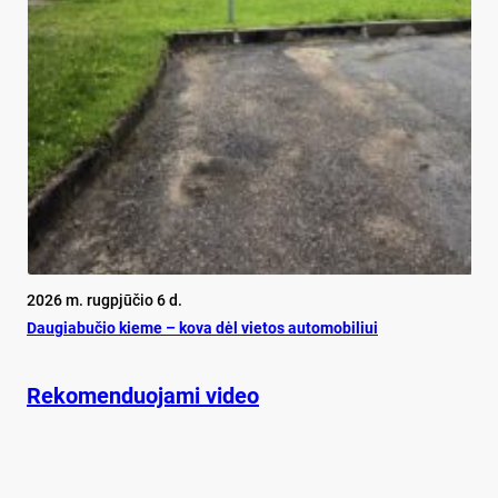
2026 m. rugpjūčio 6 d.
Dau­gia­bu­čio kie­me – ko­va dėl vie­tos au­to­mo­bi­liui
Rekomenduojami video