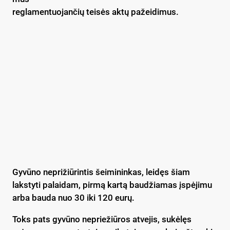
reglamentuojančių teisės aktų pažeidimus.
Gyvūno neprižiūrintis šeimininkas, leidęs šiam
lakstyti palaidam, pirmą kartą baudžiamas įspėjimu
arba bauda nuo 30 iki 120 eurų.
Toks pats gyvūno nepriežiūros atvejis, sukėlęs