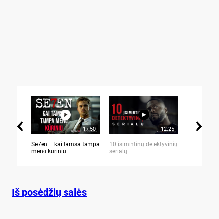
17:50
12:25
Se7en – kai tamsa tampa
10 įsimintinų detektyvinių
10 įtemptų,
meno kūriniu
serialų
stingdančių 
Iš posėdžių salės