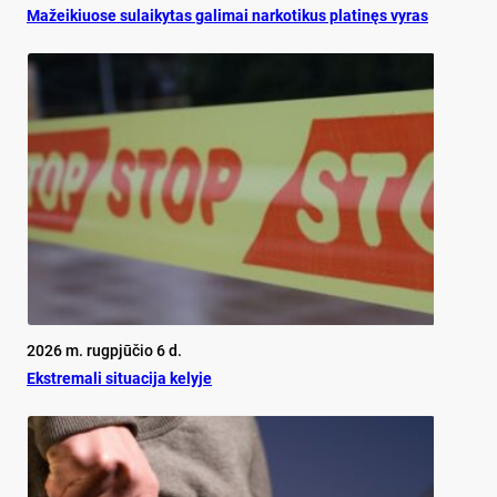
Mažeikiuose sulaikytas galimai narkotikus platinęs vyras
2026 m. rugpjūčio 6 d.
Ekst­re­ma­li si­tua­ci­ja ke­ly­je