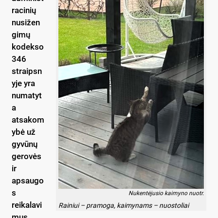
racinių
nusižen
gimų
kodekso
346
straipsn
yje yra
numatyt
a
atsakom
ybė už
gyvūnų
gerovės
ir
apsaugo
s
Nukentėjusio kaimyno nuotr.
reikalavi
Rainiui – pramoga, kaimynams – nuostoliai
mus