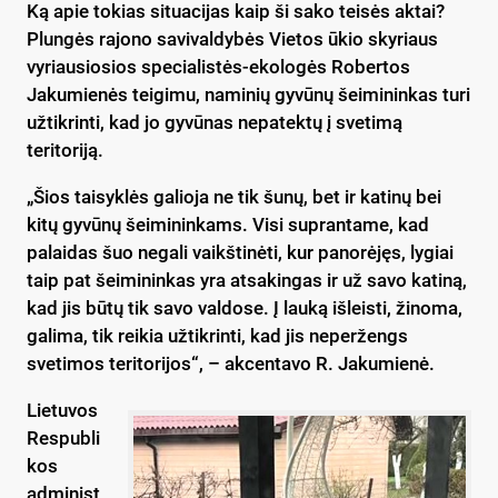
Ką apie tokias situacijas kaip ši sako teisės aktai?
Plungės rajono savivaldybės Vietos ūkio skyriaus
vyriausiosios specialistės-ekologės Robertos
Jakumienės teigimu, naminių gyvūnų šeimininkas turi
užtikrinti, kad jo gyvūnas nepatektų į svetimą
teritoriją.
„Šios taisyklės galioja ne tik šunų, bet ir katinų bei
kitų gyvūnų šeimininkams. Visi suprantame, kad
palaidas šuo negali vaikštinėti, kur panorėjęs, lygiai
taip pat šeimininkas yra atsakingas ir už savo katiną,
kad jis būtų tik savo valdose. Į lauką išleisti, žinoma,
galima, tik reikia užtikrinti, kad jis neperžengs
svetimos teritorijos“, – akcentavo R. Jakumienė.
Lietuvos
Respubli
kos
administ