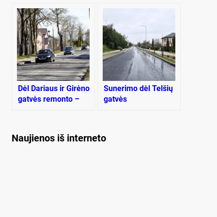
šaukimui į
pavadinimų
privalomąją pradinę
Klaipėdoje
karo tarnybą
Dėl Dariaus ir Girėno
Sunerimo dėl Telšių
gatvės remonto –
gatvės
naujas planas
Naujienos iš interneto