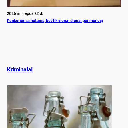
2026 m. liepos 22 d.
Pen­ke­riems me­tams, bet tik vie­nai die­nai per mė­ne­sį
Kriminalai