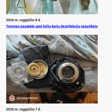
2026 m. rugpjūčio 8 d.
Teis­mas pa­sa­kė­le apie bi­čių ko­rių de­zin­fek­ci­ją ne­pa­ti­kė­jo
2026 m. rugpjūčio 7 d.