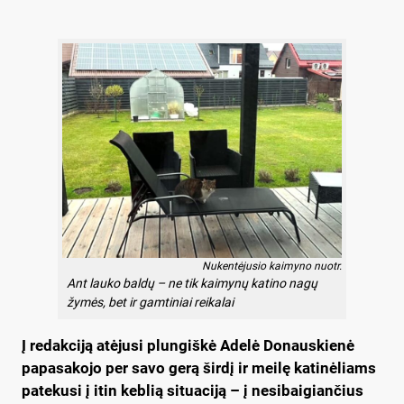
Nukentėjusio kaimyno nuotr.
Ant lauko baldų – ne tik kaimynų katino nagų
žymės, bet ir gamtiniai reikalai
Į redakciją atėjusi plungiškė Adelė Donauskienė
papasakojo per savo gerą širdį ir meilę katinėliams
patekusi į itin keblią situaciją – į nesibaigiančius