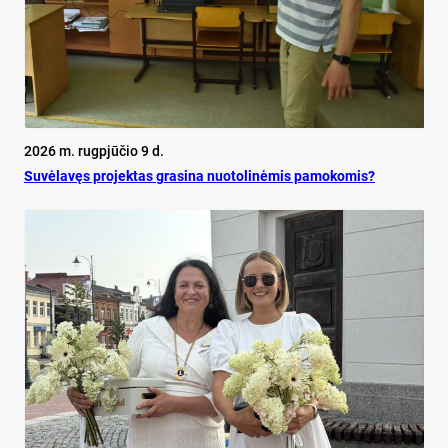
2026 m. rugpjūčio 9 d.
Su­vė­la­vęs pro­jek­tas gra­si­na nuo­to­li­nė­mis pa­mo­ko­mis?