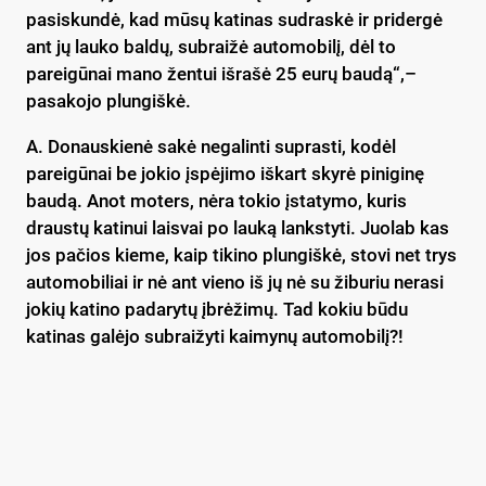
pasiskundė, kad mūsų katinas sudraskė ir pridergė
ant jų lauko baldų, subraižė automobilį, dėl to
pareigūnai mano žentui išrašė 25 eurų baudą“,–
pasakojo plungiškė.
A. Donauskienė sakė negalinti suprasti, kodėl
pareigūnai be jokio įspėjimo iškart skyrė piniginę
baudą. Anot moters, nėra tokio įstatymo, kuris
draustų katinui laisvai po lauką lankstyti. Juolab kas
jos pačios kieme, kaip tikino plungiškė, stovi net trys
automobiliai ir nė ant vieno iš jų nė su žiburiu nerasi
jokių katino padarytų įbrėžimų. Tad kokiu būdu
katinas galėjo subraižyti kaimynų automobilį?!