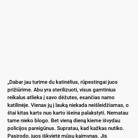
„Dabar jau turime du katinėlius, rūpestingai juos
prižiūrime. Abu yra sterilizuoti, visus gamtinius
reikalus atlieka į savo dėžutes, esančias namo
katilinėje. Vienas jų į lauką niekada neišleidžiamas, o
štai kitas karts nuo karto išeina palakstyti. Nematau
tame nieko blogo. Bet vieną dieną kieme išvydau
policijos pareigūnus. Supratau, kad kažkas nutiko.
Pasirodo, juos iškvietė mūsų kaimynas. Jis