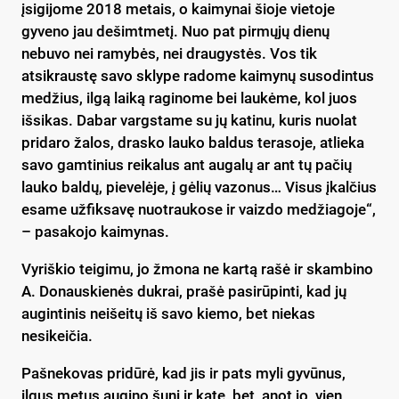
įsigijome 2018 metais, o kaimynai šioje vietoje
gyveno jau dešimtmetį. Nuo pat pirmųjų dienų
nebuvo nei ramybės, nei draugystės. Vos tik
atsikraustę savo sklype radome kaimynų susodintus
medžius, ilgą laiką raginome bei laukėme, kol juos
išsikas. Dabar vargstame su jų katinu, kuris nuolat
pridaro žalos, drasko lauko baldus terasoje, atlieka
savo gamtinius reikalus ant augalų ar ant tų pačių
lauko baldų, pievelėje, į gėlių vazonus… Visus įkalčius
esame užfiksavę nuotraukose ir vaizdo medžiagoje“,
– pasakojo kaimynas.
Vyriškio teigimu, jo žmona ne kartą rašė ir skambino
A. Donauskienės dukrai, prašė pasirūpinti, kad jų
augintinis neišeitų iš savo kiemo, bet niekas
nesikeičia.
Pašnekovas pridūrė, kad jis ir pats myli gyvūnus,
ilgus metus augino šunį ir katę, bet, anot jo, vien