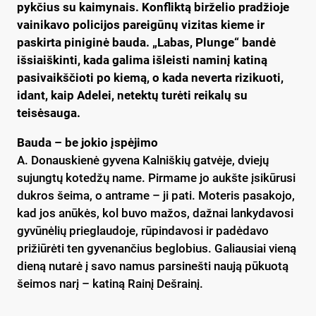
pykčius su kaimynais. Konfliktą birželio pradžioje
vainikavo policijos pareigūnų vizitas kieme ir
paskirta piniginė bauda. „Labas, Plunge“ bandė
išsiaiškinti, kada galima išleisti naminį katiną
pasivaikščioti po kiemą, o kada neverta rizikuoti,
idant, kaip Adelei, netektų turėti reikalų su
teisėsauga.
Bauda – be jokio įspėjimo
A. Donauskienė gyvena Kalniškių gatvėje, dviejų
sujungtų kotedžų name. Pirmame jo aukšte įsikūrusi
dukros šeima, o antrame – ji pati. Moteris pasakojo,
kad jos anūkės, kol buvo mažos, dažnai lankydavosi
gyvūnėlių prieglaudoje, rūpindavosi ir padėdavo
prižiūrėti ten gyvenančius beglobius. Galiausiai vieną
dieną nutarė į savo namus parsinešti naują pūkuotą
šeimos narį – katiną Rainį Dešrainį.