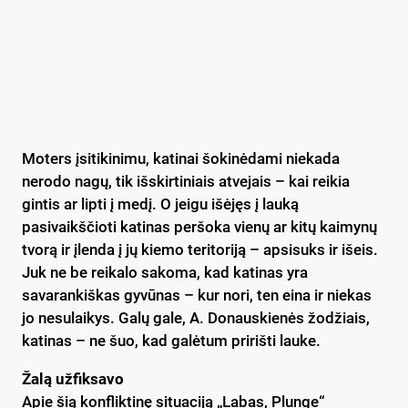
Moters įsitikinimu, katinai šokinėdami niekada
nerodo nagų, tik išskirtiniais atvejais – kai reikia
gintis ar lipti į medį. O jeigu išėjęs į lauką
pasivaikščioti katinas peršoka vienų ar kitų kaimynų
tvorą ir įlenda į jų kiemo teritoriją – apsisuks ir išeis.
Juk ne be reikalo sakoma, kad katinas yra
savarankiškas gyvūnas – kur nori, ten eina ir niekas
jo nesulaikys. Galų gale, A. Donauskienės žodžiais,
katinas – ne šuo, kad galėtum pririšti lauke.
Žalą užfiksavo
Apie šią konfliktinę situaciją „Labas, Plunge“