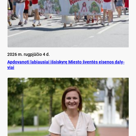
2026 m. rugpjūčio 4 d.
Ap­do­va­no­ti la­biau­siai iš­si­sky­rę Mies­to šven­tės ei­se­nos da­ly­
viai