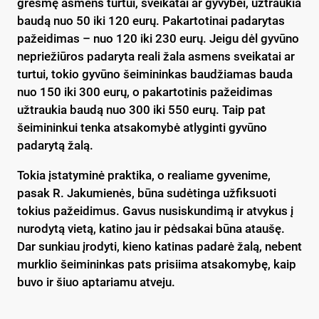
grėsmę asmens turtui, sveikatai ar gyvybei, užtraukia
baudą nuo 50 iki 120 eurų. Pakartotinai padarytas
pažeidimas – nuo 120 iki 230 eurų. Jeigu dėl gyvūno
nepriežiūros padaryta reali žala asmens sveikatai ar
turtui, tokio gyvūno šeimininkas baudžiamas bauda
nuo 150 iki 300 eurų, o pakartotinis pažeidimas
užtraukia baudą nuo 300 iki 550 eurų. Taip pat
šeimininkui tenka atsakomybė atlyginti gyvūno
padarytą žalą.
Tokia įstatyminė praktika, o realiame gyvenime,
pasak R. Jakumienės, būna sudėtinga užfiksuoti
tokius pažeidimus. Gavus nusiskundimą ir atvykus į
nurodytą vietą, katino jau ir pėdsakai būna ataušę.
Dar sunkiau įrodyti, kieno katinas padarė žalą, nebent
murklio šeimininkas pats prisiima atsakomybę, kaip
buvo ir šiuo aptariamu atveju.