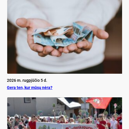
2026 m. rugpjūčio 5 d.
Ge­ra ten, kur mū­sų nė­ra?