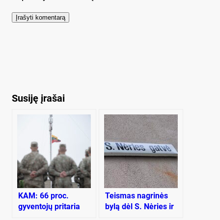
Susiję įrašai
KAM: 66 proc.
Teismas nagrinės
gyventojų pritaria
bylą dėl S. Nėries ir
visuotiniam
L. Giros gatvių