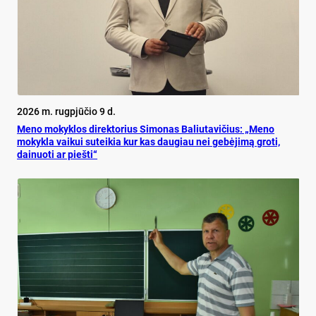
2026 m. rugpjūčio 9 d.
Meno mokyklos direktorius Simonas Baliutavičius: „Meno
mokykla vaikui suteikia kur kas daugiau nei gebėjimą groti,
dainuoti ar piešti“