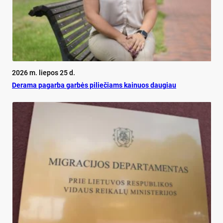
2026 m. liepos 25 d.
De­ra­ma pa­gar­ba gar­bės pi­lie­čiams kai­nuos dau­giau