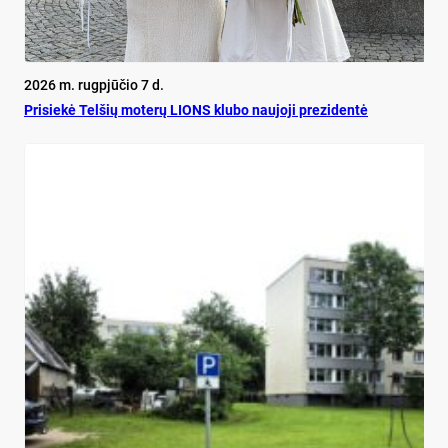
2026 m. rugpjūčio 7 d.
Pri­siekė Tel­šių mo­terų LIONS klu­bo nau­jo­ji pre­zi­dentė