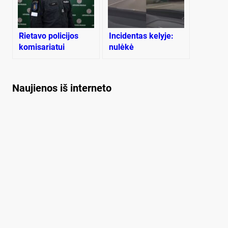
Rietavo policijos
Incidentas kelyje:
komisariatui
nulėkė
vadovaus Donatas
stambiagabaritis
Lukas
krovinys
Naujienos iš interneto