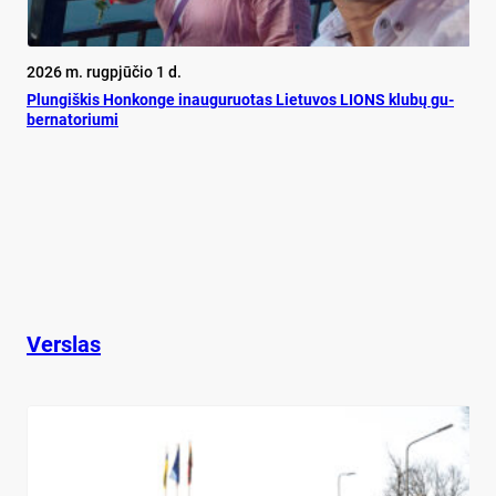
2026 m. rugpjūčio 1 d.
Plun­giš­kis Hon­kon­ge inau­gu­ruo­tas Lie­tu­vos LIONS klu­bų gu­
ber­na­to­riu­mi
Verslas