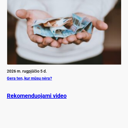
2026 m. rugpjūčio 5 d.
Ge­ra ten, kur mū­sų nė­ra?
Rekomenduojami video