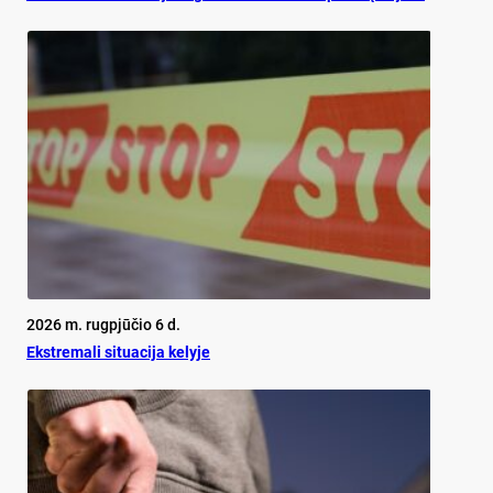
2026 m. rugpjūčio 6 d.
Ekst­re­ma­li si­tua­ci­ja ke­ly­je