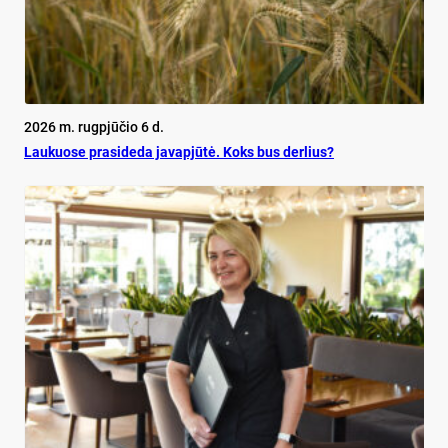
2026 m. rugpjūčio 6 d.
Lau­kuo­se pra­si­de­da ja­vapjūtė. Koks bus der­lius?