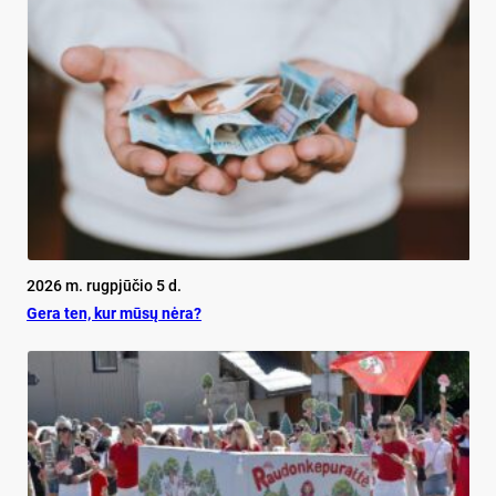
2026 m. rugpjūčio 5 d.
Ge­ra ten, kur mū­sų nė­ra?