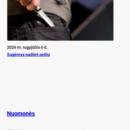
2026 m. rugpjūčio 6 d.
Su­gė­ro­vą pa­dū­rė pei­liu
Nuomonės