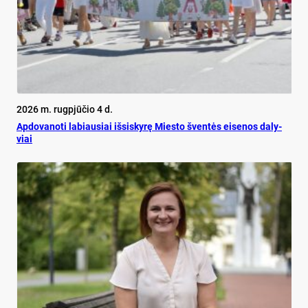
2026 m. rugpjūčio 4 d.
Ap­do­va­no­ti la­biau­siai iš­si­sky­rę Mies­to šven­tės ei­se­nos da­ly­
viai