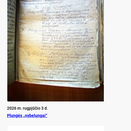
2026 m. rugpjūčio 3 d.
Plun­gės „ny­be­lun­gai“