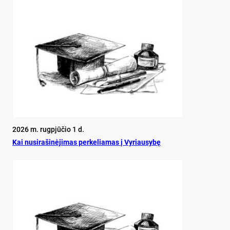
2026 m. rugpjūčio 1 d.
Kai nu­si­ra­ši­nė­ji­mas per­ke­lia­mas į Vy­riau­sy­bę