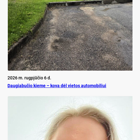
2026 m. rugpjūčio 6 d.
Dau­gia­bu­čio kie­me – ko­va dėl vie­tos au­to­mo­bi­liui