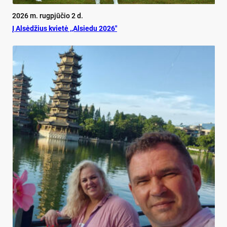
2026 m. rugpjūčio 2 d.
Į Alsėdžius kvietė ,,Alsiedu 2026″