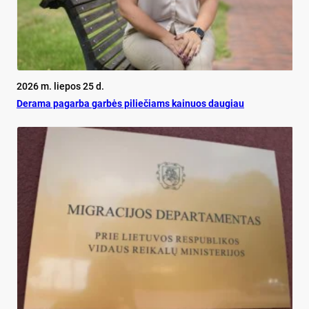
2026 m. liepos 25 d.
De­ra­ma pa­gar­ba gar­bės pi­lie­čiams kai­nuos dau­giau