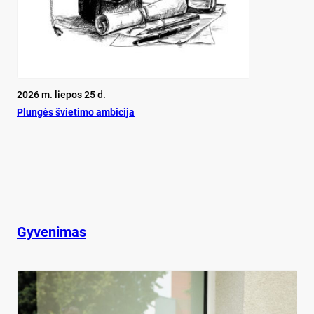
2026 m. liepos 25 d.
Plun­gės švie­ti­mo am­bi­ci­ja
Gyvenimas