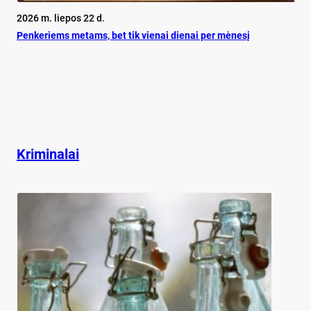
2026 m. liepos 22 d.
Pen­ke­riems me­tams, bet tik vie­nai die­nai per mė­ne­sį
Kriminalai