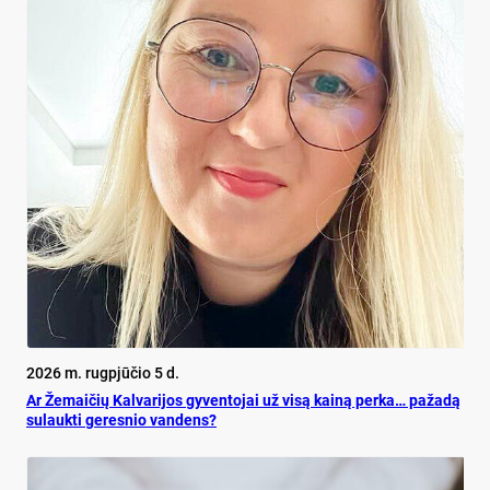
2026 m. rugpjūčio 5 d.
Ar Že­mai­čių Kal­va­ri­jos gy­ven­to­jai už vi­są kai­ną per­ka… pa­ža­dą
su­lauk­ti ge­res­nio van­dens?