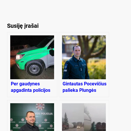
Susiję įrašai
Per gaudynes
Gintautas Pocevičius
apgadinta policijos
palieka Plungės
tarnybinė mašina
rajono policijos
komisariatą