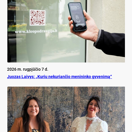
2026 m. rugpjūčio 7 d.
Juo­zas Lai­vys: „Ku­riu ne­ku­rian­čio me­ni­nin­ko gy­ve­ni­mą“