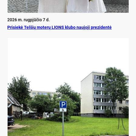
2026 m. rugpjūčio 7 d.
Pri­siekė Tel­šių mo­terų LIONS klu­bo nau­jo­ji pre­zi­dentė