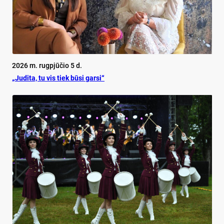
2026 m. rugpjūčio 5 d.
„Judita, tu vis tiek būsi garsi“