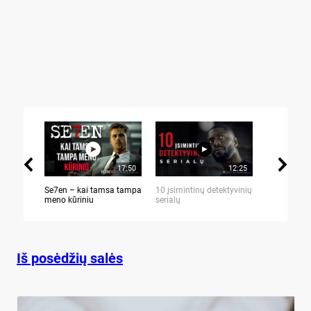
17:50
12:25
Se7en – kai tamsa tampa
10 įsimintinų detektyvinių
10 įtemptų,
meno kūriniu
serialų
stingdančių 
Iš posėdžių salės