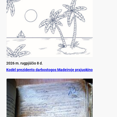
2026 m. rugpjūčio 8 d.
Ko­dėl pre­zi­den­to dar­bos­to­gos Ma­dei­ro­je pra­juo­ki­no