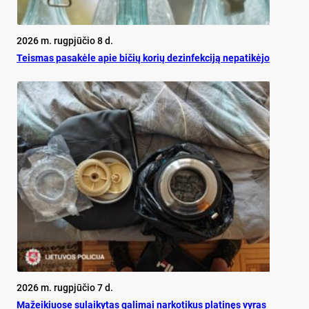
2026 m. rugpjūčio 8 d.
Teis­mas pa­sa­kė­le apie bi­čių ko­rių de­zin­fek­ci­ją ne­pa­ti­kė­jo
2026 m. rugpjūčio 7 d.
Mažeikiuose sulaikytas galimai narkotikus platinęs vyras