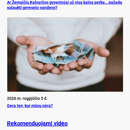
Ar Že­mai­čių Kal­va­ri­jos gy­ven­to­jai už vi­są kai­ną per­ka… pa­ža­dą
su­lauk­ti ge­res­nio van­dens?
2026 m. rugpjūčio 5 d.
Ge­ra ten, kur mū­sų nė­ra?
Rekomenduojami video