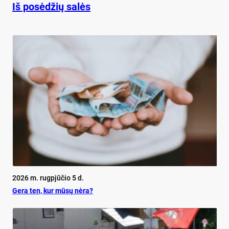
Iš posėdžių salės
2026 m. rugpjūčio 5 d.
Ge­ra ten, kur mū­sų nė­ra?