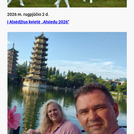
2026 m. rugpjūčio 2 d.
Į Alsėdžius kvietė ,,Alsiedu 2026″