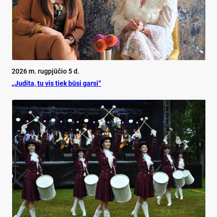
2026 m. rugpjūčio 5 d.
„Judita, tu vis tiek būsi garsi“