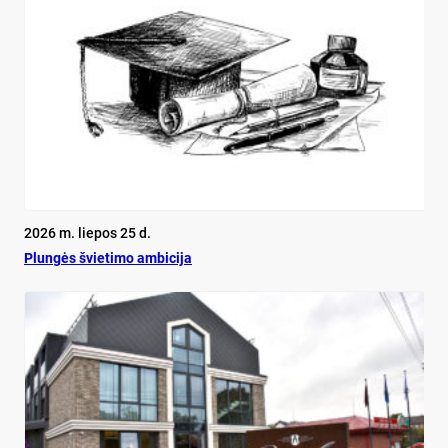
2026 m. liepos 25 d.
Plun­gės švie­ti­mo am­bi­ci­ja