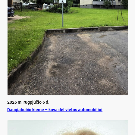
2026 m. rugpjūčio 6 d.
Dau­gia­bu­čio kie­me – ko­va dėl vie­tos au­to­mo­bi­liui