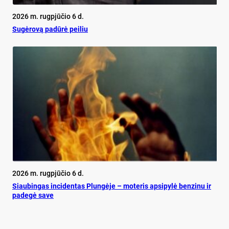
2026 m. rugpjūčio 6 d.
Su­gė­ro­vą pa­dū­rė pei­liu
2026 m. rugpjūčio 6 d.
Siau­bin­gas in­ci­den­tas Plun­gė­je – mo­te­ris ap­si­py­lė ben­zi­nu ir
pa­de­gė sa­ve