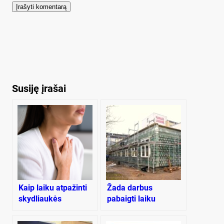
Susiję įrašai
Kaip laiku atpažinti
Žada darbus
skydliaukės
pabaigti laiku
sutrikimus