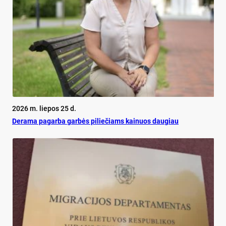
2026 m. liepos 25 d.
De­ra­ma pa­gar­ba gar­bės pi­lie­čiams kai­nuos dau­giau