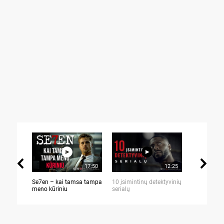
17:50
12:25
Se7en – kai tamsa tampa
10 įsimintinų detektyvinių
10 įtemptų,
meno kūriniu
serialų
stingdančių 