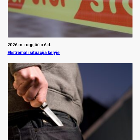
2026 m. rugpjūčio 6 d.
Ekst­re­ma­li si­tua­ci­ja ke­ly­je