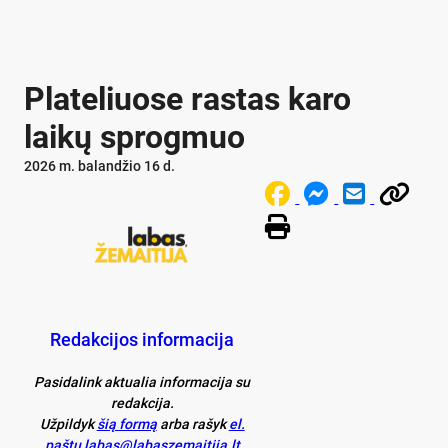
Plateliuose rastas karo
laikų sprogmuo
2026 m. balandžio 16 d.
Redakcijos informacija
Pasidalink aktualia informacija su
redakcija.
Užpildyk
šią formą
arba rašyk
el.
paštu labas@labaszemaitija.lt