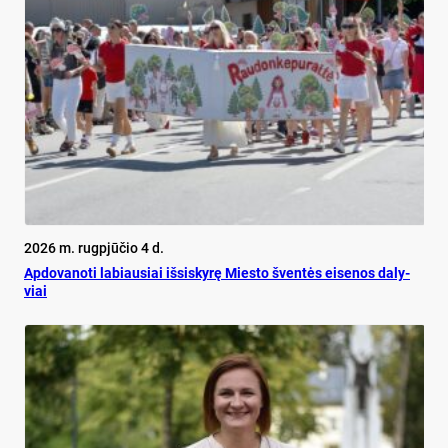
2026 m. rugpjūčio 4 d.
Ap­do­va­no­ti la­biau­siai iš­si­sky­rę Mies­to šven­tės ei­se­nos da­ly­
viai