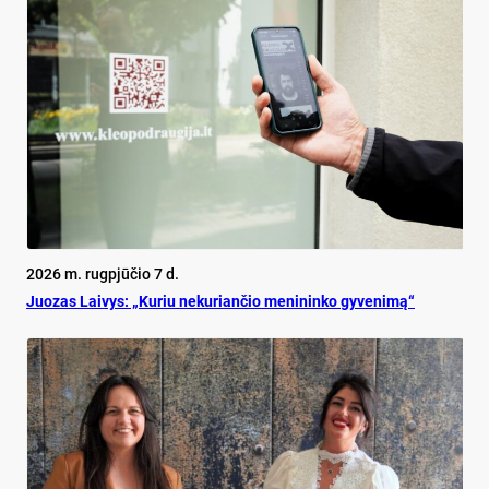
2026 m. rugpjūčio 7 d.
Juo­zas Lai­vys: „Ku­riu ne­ku­rian­čio me­ni­nin­ko gy­ve­ni­mą“