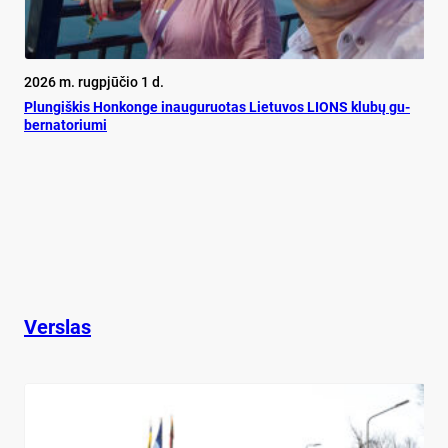
2026 m. rugpjūčio 1 d.
Plun­giš­kis Hon­kon­ge inau­gu­ruo­tas Lie­tu­vos LIONS klu­bų gu­
ber­na­to­riu­mi
Verslas