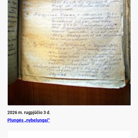
2026 m. rugpjūčio 3 d.
Plun­gės „ny­be­lun­gai“