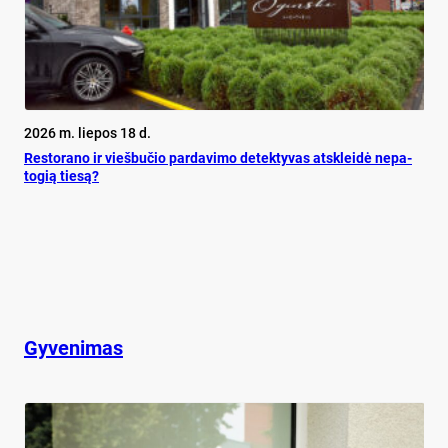
2026 m. liepos 18 d.
Res­to­ra­no ir vieš­bu­čio par­da­vi­mo de­tek­ty­vas at­sklei­dė ne­pa­
to­gią tie­są?
Gyvenimas