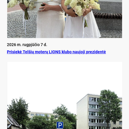
2026 m. rugpjūčio 7 d.
Pri­siekė Tel­šių mo­terų LIONS klu­bo nau­jo­ji pre­zi­dentė