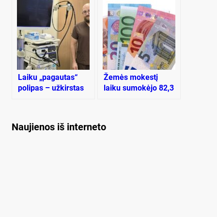
Laiku „pagautas“
Žemės mokestį
polipas – užkirstas
laiku sumokėjo 82,3
kelias onkologijai
proc. Plungėje
žemės turinčių
gyventojų
Naujienos iš interneto