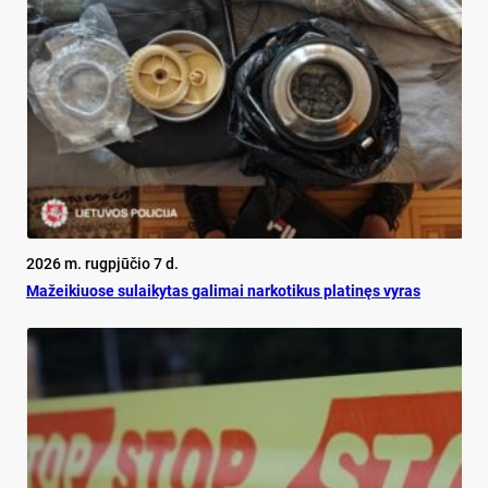
2026 m. rugpjūčio 7 d.
Mažeikiuose sulaikytas galimai narkotikus platinęs vyras