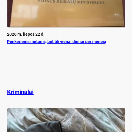
2026 m. liepos 22 d.
Pen­ke­riems me­tams, bet tik vie­nai die­nai per mė­ne­sį
Kriminalai