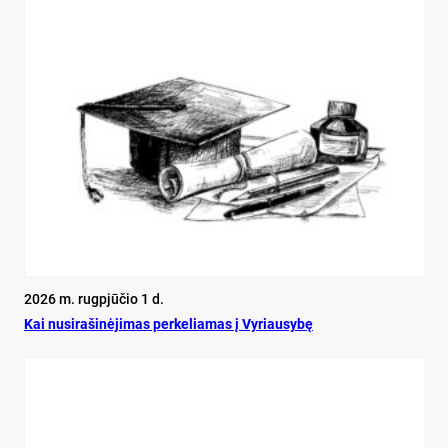
2026 m. rugpjūčio 1 d.
Kai nu­si­ra­ši­nė­ji­mas per­ke­lia­mas į Vy­riau­sy­bę