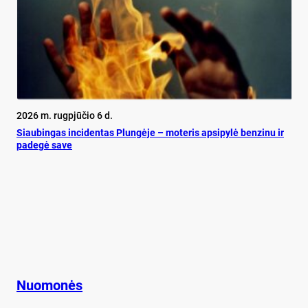
2026 m. rugpjūčio 6 d.
Siau­bin­gas in­ci­den­tas Plun­gė­je – mo­te­ris ap­si­py­lė ben­zi­nu ir
pa­de­gė sa­ve
Nuomonės