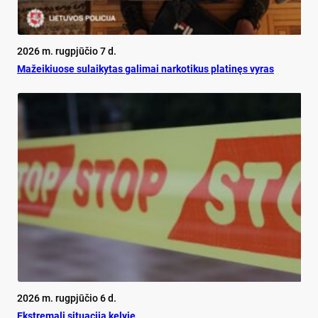
2026 m. rugpjūčio 7 d.
Mažeikiuose sulaikytas galimai narkotikus platinęs vyras
2026 m. rugpjūčio 6 d.
Ekst­re­ma­li si­tua­ci­ja ke­ly­je