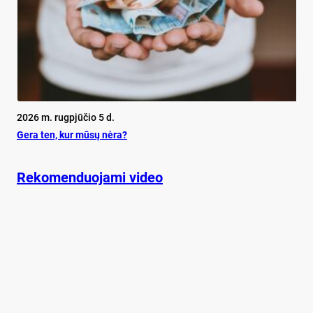
2026 m. rugpjūčio 5 d.
Ge­ra ten, kur mū­sų nė­ra?
Rekomenduojami video