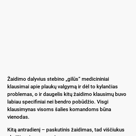
Žaidimo dalyvius stebino „gilūs“ medicininiai
klausimai apie plaukų valgymą ir dėl to kylančias
problemas, o ir daugelis kitų žaidimo klausimų buvo
labiau specifiniai nei bendro pobūdžio. Visgi
klausimynas visoms šalies komandoms būna
vienodas.
Kitą antradienį – paskutinis žaidimas, tad viščiukus