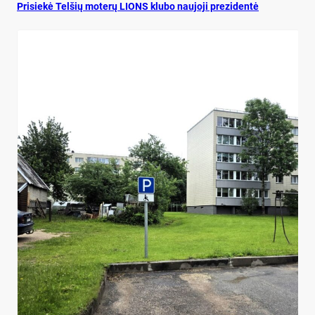
Pri­siekė Tel­šių mo­terų LIONS klu­bo nau­jo­ji pre­zi­dentė