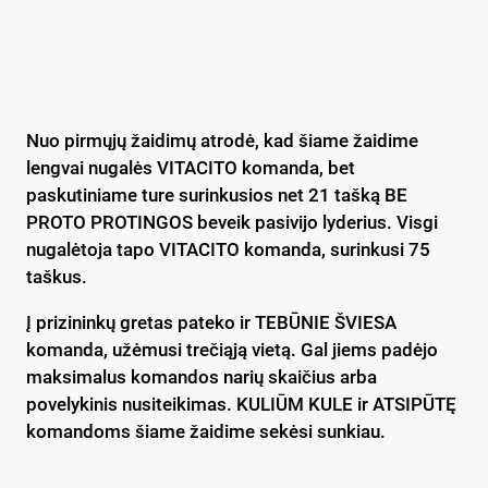
Nuo pirmųjų žaidimų atrodė, kad šiame žaidime
lengvai nugalės VITACITO komanda, bet
paskutiniame ture surinkusios net 21 tašką BE
PROTO PROTINGOS beveik pasivijo lyderius. Visgi
nugalėtoja tapo VITACITO komanda, surinkusi 75
taškus.
Į prizininkų gretas pateko ir TEBŪNIE ŠVIESA
komanda, užėmusi trečiąją vietą. Gal jiems padėjo
maksimalus komandos narių skaičius arba
povelykinis nusiteikimas. KULIŪM KULE ir ATSIPŪTĘ
komandoms šiame žaidime sekėsi sunkiau.