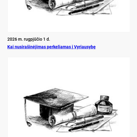
2026 m. rugpjūčio 1 d.
Kai nu­si­ra­ši­nė­ji­mas per­ke­lia­mas į Vy­riau­sy­bę