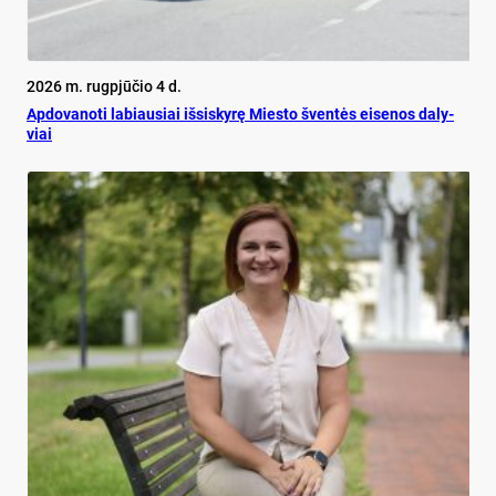
2026 m. rugpjūčio 4 d.
Ap­do­va­no­ti la­biau­siai iš­si­sky­rę Mies­to šven­tės ei­se­nos da­ly­
viai