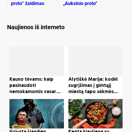
proto“ žaidimas
„Auksinio proto“
žaidimas
Naujienos iš interneto