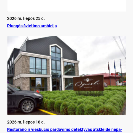
2026 m. liepos 25 d.
Plun­gės švie­ti­mo am­bi­ci­ja
2026 m. liepos 18 d.
Res­to­ra­no ir vieš­bu­čio par­da­vi­mo de­tek­ty­vas at­sklei­dė ne­pa­