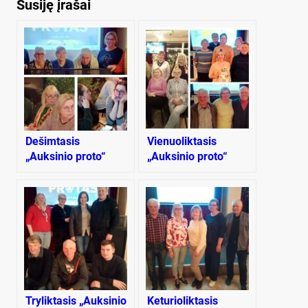
Susiję įrašai
Dešimtasis
Vienuoliktasis
„Auksinio proto“
„Auksinio proto“
žaidimas
žaidimas
Tryliktasis „Auksinio
Keturioliktasis