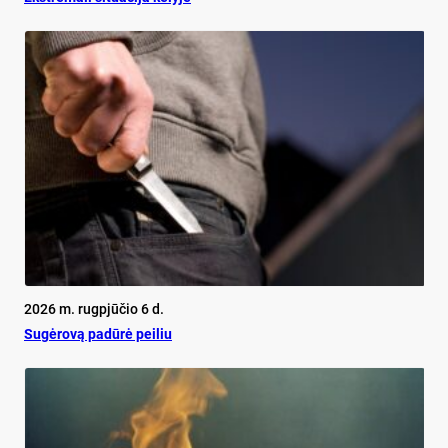
2026 m. rugpjūčio 6 d.
Su­gė­ro­vą pa­dū­rė pei­liu