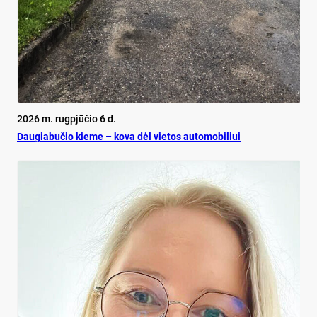
2026 m. rugpjūčio 6 d.
Dau­gia­bu­čio kie­me – ko­va dėl vie­tos au­to­mo­bi­liui