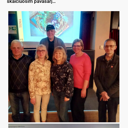
skaičiuosim pavasarį…