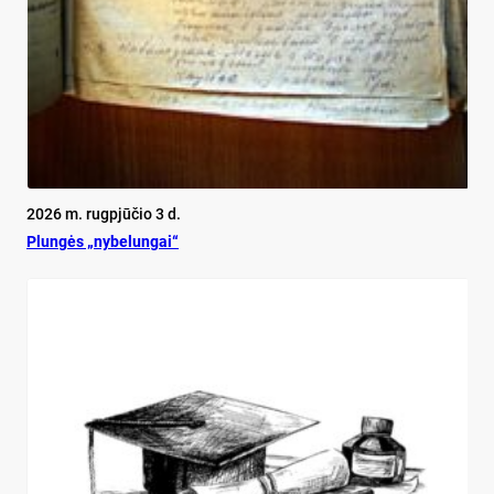
2026 m. rugpjūčio 3 d.
Plun­gės „ny­be­lun­gai“