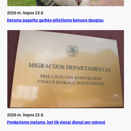
2026 m. liepos 25 d.
De­ra­ma pa­gar­ba gar­bės pi­lie­čiams kai­nuos dau­giau
2026 m. liepos 22 d.
Pen­ke­riems me­tams, bet tik vie­nai die­nai per mė­ne­sį