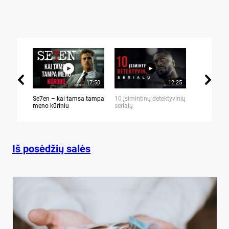
17:50
12:25
Se7en – kai tamsa tampa
10 įsimintinų detektyvinių
10 įtemptų,
meno kūriniu
serialų
stingdančių 
Iš posėdžių salės