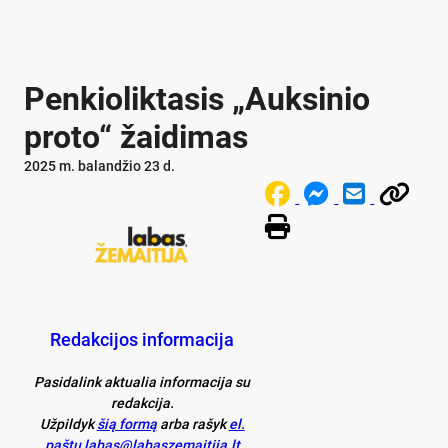
Penkioliktasis „Auksinio
proto“ žaidimas
2025 m. balandžio 23 d.
Redakcijos informacija
Pasidalink aktualia informacija su
redakcija.
Užpildyk
šią formą
arba rašyk
el.
paštu labas@labaszemaitija.lt