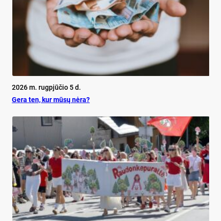
2026 m. rugpjūčio 5 d.
Ge­ra ten, kur mū­sų nė­ra?