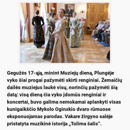
Gegužės 17-ąją, minint Muziejų dieną, Plungėje
vyko šiai progai pažymėti skirti renginiai.
Žemaičių
dailės muziejus laukė visų, norinčių pažymėti šią
datą: visą dieną čia vyko įdomūs renginiai ir
koncertai, buvo galima nemokamai aplankyti visas
kunigaikščio Mykolo Oginskio dvaro rūmuose
eksponuojamas parodas. Vakare žirgyno salėje
pristatyta muzikinė istorija „Tolima šalis“.