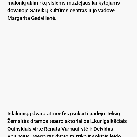
malonių akimirkų visiems muziejaus lankytojams
dovanojo Šateikių kultūros centras ir jo vadovė
Margarita Gedvilienė.
Iškilmingą dvaro atmosferą sukurti padėjo Telšių
Žemaitės dramos teatro aktoriai bei…kunigaikščiais
Oginskiais virtę Renata Varnagirytė ir Deividas
Rajunčius. Mėgautis dvaro muzika ir šokiais leido