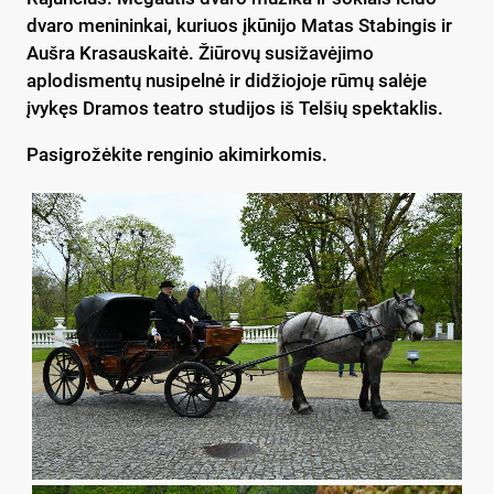
dvaro menininkai, kuriuos įkūnijo Matas Stabingis ir
Aušra Krasauskaitė. Žiūrovų susižavėjimo
aplodismentų nusipelnė ir didžiojoje rūmų salėje
įvykęs Dramos teatro studijos iš Telšių spektaklis.
Pasigrožėkite renginio akimirkomis.