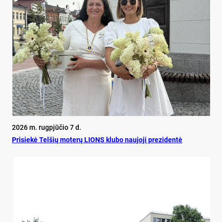
2026 m. rugpjūčio 7 d.
Pri­siekė Tel­šių mo­terų LIONS klu­bo nau­jo­ji pre­zi­dentė