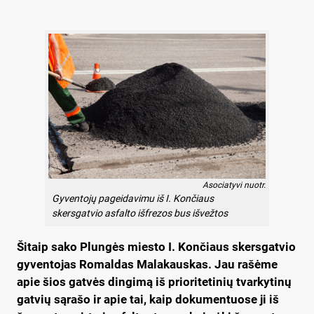
Asociatyvi nuotr.
Gyventojų pageidavimu iš I. Končiaus
skersgatvio asfalto išfrezos bus išvežtos
Ši­taip sa­ko Plun­gės mies­to I. Kon­čiaus skers­gat­vio
gy­ven­to­jas Ro­mal­das Ma­la­kaus­kas. Jau ra­šė­me
apie šios gat­vės din­gi­mą iš prio­ri­te­ti­nių tvar­ky­ti­nų
gat­vių są­ra­šo ir apie tai, kaip do­ku­men­tuo­se ji iš