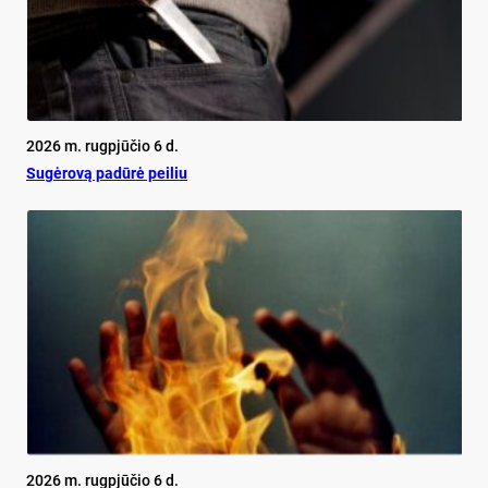
2026 m. rugpjūčio 6 d.
Su­gė­ro­vą pa­dū­rė pei­liu
2026 m. rugpjūčio 6 d.