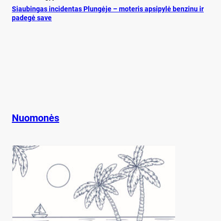
Siau­bin­gas in­ci­den­tas Plun­gė­je – mo­te­ris ap­si­py­lė ben­zi­nu ir
pa­de­gė sa­ve
Nuomonės