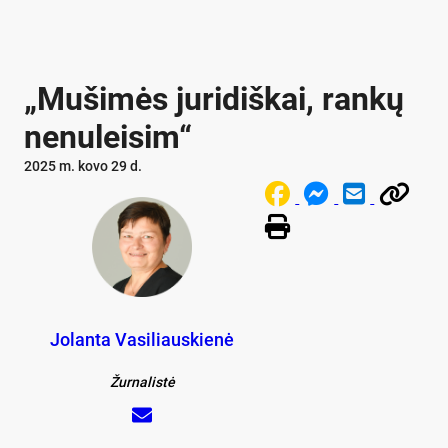
„Mu­ši­mės ju­ri­diš­kai, ran­kų
ne­nu­lei­sim“
2025 m. kovo 29 d.
Jolanta Vasiliauskienė
Žurnalistė