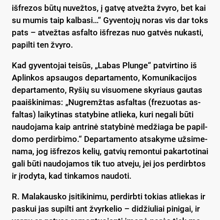
iš­fre­zos bū­tų nu­vež­tos, į gat­vę at­vež­ta žvy­ro, bet kai
su mu­mis taip kal­ba­si…“ Gy­ven­to­jų no­ras vis dar toks
pa­ts – at­vež­tas as­fal­to iš­fre­zas nuo gat­vės nu­kas­ti,
pa­pil­ti ten žvy­ro.
Kad gy­ven­to­jai tei­sūs, „Labas Plunge“ pa­tvir­ti­no iš
Ap­lin­kos ap­sau­gos de­par­ta­men­to, Ko­mu­ni­ka­ci­jos
de­par­ta­men­to, Ry­šių su vi­suo­me­ne sky­riaus gau­tas
paaiš­ki­ni­mas: „Nug­remž­tas as­fal­tas (fre­zuo­tas as­
fal­tas) lai­ky­ti­nas sta­ty­bi­ne at­lie­ka, ku­ri ne­ga­li bū­ti
nau­do­ja­ma kaip ant­ri­nė sta­ty­bi­nė me­džia­ga be pa­pil­
do­mo per­dir­bi­mo.“ De­par­ta­men­to at­sa­ky­me už­si­me­
na­ma, jog iš­fre­zos ke­lių, gat­vių re­mon­tui pa­kar­to­ti­nai
ga­li bū­ti nau­do­ja­mos tik tuo at­ve­ju, jei jos per­dirb­tos
ir įro­dy­ta, kad tin­ka­mos nau­do­ti.
R. Ma­la­kaus­ko įsi­ti­ki­ni­mu, per­dirb­ti to­kias at­lie­kas ir
pa­skui jas su­pil­ti ant žvyr­ke­lio – di­džiu­liai pi­ni­gai, ir