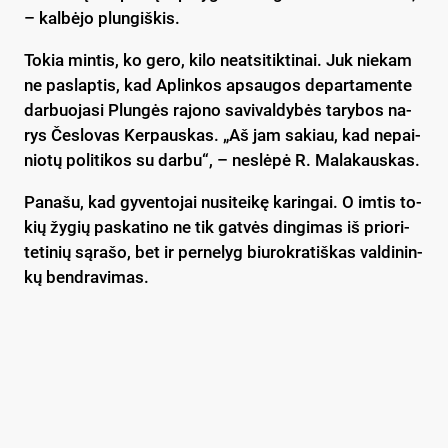
– kal­bė­jo plun­giš­kis.
To­kia min­tis, ko ge­ro, ki­lo neat­si­tik­ti­nai. Juk nie­kam
ne pa­slap­tis, kad Ap­lin­kos ap­sau­gos de­par­ta­men­te
dar­buo­ja­si Plun­gės ra­jo­no sa­vi­val­dy­bės ta­ry­bos na­
rys Čes­lo­vas Ker­paus­kas. „Aš jam sa­kiau, kad ne­pai­
nio­tų po­li­ti­kos su dar­bu“, – ne­slė­pė R. Ma­la­kaus­kas.
Pa­na­šu, kad gy­ven­to­jai nu­si­tei­kę ka­rin­gai. O im­tis to­
kių žy­gių pa­ska­ti­no ne tik gat­vės din­gi­mas iš prio­ri­
te­ti­nių są­ra­šo, bet ir per­ne­lyg biu­rok­ra­tiš­kas val­di­nin­
kų bend­ra­vi­mas.