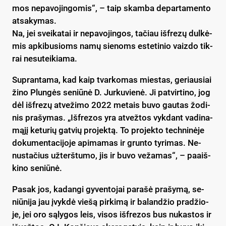
mos ne­pa­vo­jin­go­mis“, – taip skam­ba de­par­ta­men­to
at­sa­ky­mas.
Na, jei svei­ka­tai ir ne­pa­vo­jin­gos, ta­čiau iš­fre­zų dul­kė­
mis ap­ki­bu­sioms na­mų sie­noms es­te­ti­nio vaiz­do tik­
rai ne­su­tei­kia­ma.
Sup­ran­ta­ma, kad kaip tvar­ko­mas mies­tas, ge­riau­siai
ži­no Plun­gės se­niū­nė D. Jur­ku­vie­nė. Ji pa­tvir­ti­no, jog
dėl iš­fre­zų at­ve­ži­mo 2022 me­tais bu­vo gau­tas žo­di­
nis pra­šy­mas. „Išf­re­zos yra at­vež­tos vyk­dant va­di­na­
mą­jį ke­tu­rių gat­vių pro­jek­tą. To pro­jek­to tech­ni­nė­je
do­ku­men­ta­ci­jo­je api­ma­mas ir grun­to ty­ri­mas. Ne­
nus­ta­čius už­terš­tu­mo, jis ir bu­vo ve­ža­mas“, – paaiš­
ki­no se­niū­nė.
Pa­sak jos, ka­dan­gi gy­ven­to­jai pa­ra­šė pra­šy­mą, se­
niū­ni­ja jau įvyk­dė vie­šą pir­ki­mą ir ba­lan­džio pra­džio­
je, jei oro są­ly­gos leis, vi­sos iš­fre­zos bus nu­kas­tos ir