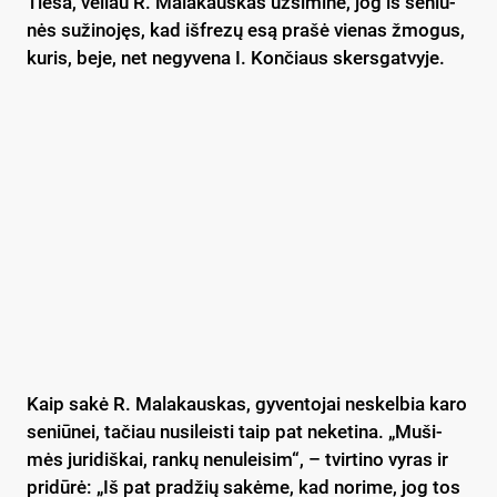
Tie­sa, vė­liau R. Ma­la­kaus­kas už­si­mi­nė, jog iš se­niū­
nės su­ži­no­jęs, kad iš­fre­zų esą pra­šė vie­nas žmo­gus,
ku­ris, be­je, net ne­gy­ve­na I. Kon­čiaus skers­gat­vy­je.
Kaip sa­kė R. Ma­la­kaus­kas, gy­ven­to­jai ne­skel­bia ka­ro
se­niū­nei, ta­čiau nu­si­leis­ti taip pat ne­ke­ti­na. „Mu­ši­
mės ju­ri­diš­kai, ran­kų ne­nu­lei­sim“, – tvir­ti­no vy­ras ir
pri­dū­rė: „Iš pat pra­džių sa­kė­me, kad no­ri­me, jog tos