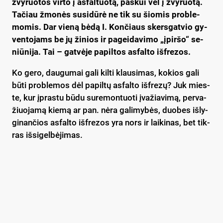
žvy­ruo­tos vir­to į as­fal­tuo­tą, pa­skui vėl į žvy­ruo­tą.
Ta­čiau žmo­nės su­si­dū­rė ne tik su šio­mis pro­ble­
mo­mis. Dar vie­ną bė­dą I. Kon­čiaus skers­gat­vio gy­
ven­to­jams be jų ži­nios ir pa­gei­da­vi­mo „įpir­šo“ se­
niū­ni­ja. Tai – gat­vė­je pa­pil­tos as­fal­to iš­fre­zos.
Ko ge­ro, dau­gu­mai ga­li kil­ti klau­si­mas, ko­kios ga­li
bū­ti pro­ble­mos dėl pa­pil­tų as­fal­to iš­fre­zų? Juk mies­
te, kur įpras­tu bū­du su­re­mon­tuo­ti įva­žia­vi­mą, per­va­
žiuo­ja­mą kie­mą ar pan. nė­ra ga­li­my­bės, duo­bes iš­ly­
gi­nan­čios as­fal­to iš­fre­zos yra nors ir lai­ki­nas, bet tik­
ras iš­si­gel­bė­ji­mas.