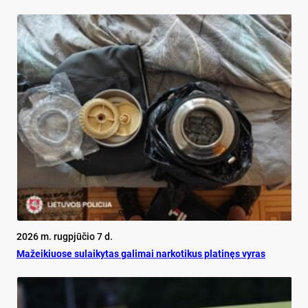
2026 m. rugpjūčio 7 d.
Mažeikiuose sulaikytas galimai narkotikus platinęs vyras