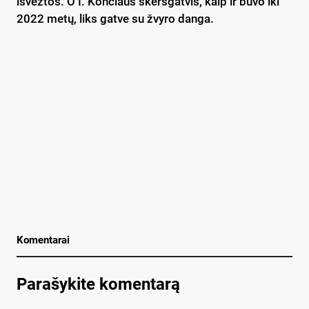
iš­vež­tos. O I. Kon­čiaus skers­gat­vis, kaip ir bu­vo iki
2022 me­tų, liks gat­ve su žvy­ro dan­ga.
Komentarai
Parašykite komentarą