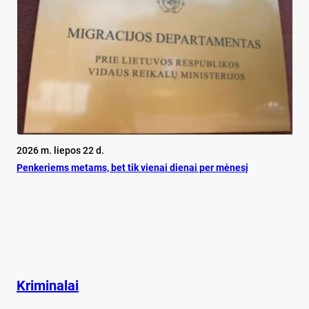
2026 m. liepos 22 d.
Pen­ke­riems me­tams, bet tik vie­nai die­nai per mė­ne­sį
Kriminalai