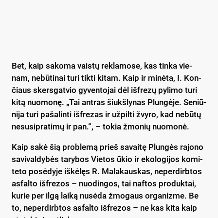
Bet, kaip sa­ko­ma vais­tų rek­la­mo­se, kas tin­ka vie­
nam, ne­bū­ti­nai tu­ri tik­ti ki­tam. Kaip ir mi­nė­ta, I. Kon­
čiaus skers­gat­vio gy­ven­to­jai dėl iš­fre­zų py­li­mo tu­ri
ki­tą nuo­mo­nę. „Tai ant­ras šiukš­ly­nas Plun­gė­je. Se­niū­
ni­ja tu­ri pa­ša­lin­ti iš­fre­zas ir už­pil­ti žvy­ro, kad ne­bū­tų
ne­su­sip­ra­ti­mų ir pan.“, – to­kia žmo­nių nuo­mo­nė.
Kaip sa­kė šią pro­ble­mą prieš sa­vai­tę Plun­gės ra­jo­no
sa­vi­val­dy­bės ta­ry­bos Vie­tos ūkio ir eko­lo­gi­jos ko­mi­
te­to po­sė­dy­je iš­kė­lęs R. Ma­la­kaus­kas, ne­per­dirb­tos
as­fal­to iš­fre­zos – nuo­din­gos, tai naf­tos pro­duk­tai,
ku­rie per il­gą lai­ką nu­sė­da žmo­gaus or­ga­niz­me. Be
to, ne­per­dirb­tos as­fal­to iš­fre­zos – ne kas ki­ta kaip