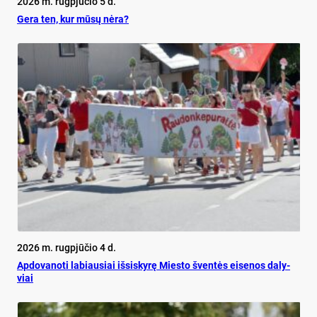
2026 m. rugpjūčio 5 d.
Ge­ra ten, kur mū­sų nė­ra?
2026 m. rugpjūčio 4 d.
Ap­do­va­no­ti la­biau­siai iš­si­sky­rę Mies­to šven­tės ei­se­nos da­ly­
viai