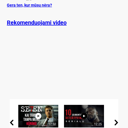
Ge­ra ten, kur mū­sų nė­ra?
Rekomenduojami video
17:50
12:25