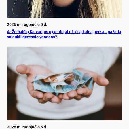
2026 m. rugpjūčio 5 d.
Ar Že­mai­čių Kal­va­ri­jos gy­ven­to­jai už vi­są kai­ną per­ka… pa­ža­dą
su­lauk­ti ge­res­nio van­dens?
2026 m. rugpjūčio 5 d.