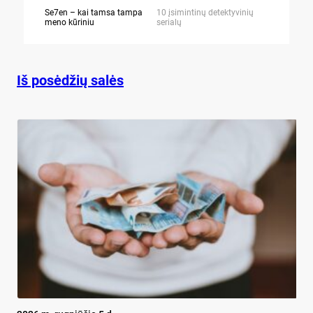
Se7en – kai tamsa tampa
10 įsimintinų detektyvinių
10 įtemptų,
meno kūriniu
serialų
stingdančių 
Iš posėdžių salės