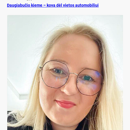
Dau­gia­bu­čio kie­me – ko­va dėl vie­tos au­to­mo­bi­liui