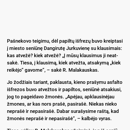
Paš­ne­ko­vo tei­gi­mu, dėl pa­pil­tų iš­fre­zų bu­vo kreip­ta­si
į mies­to se­niū­nę Dan­gi­ru­tę Jur­ku­vie­nę su klau­si­mais:
kas at­ve­žė? kiek at­ve­žė? „Į mū­sų klau­si­mus ji neat­
sa­kė. Tie­sa, į klau­si­mą, kiek at­vež­ta, at­sa­ky­mą „kiek
rei­kė­jo“ ga­vo­me“, – sa­kė R. Ma­la­kaus­kas.
Jo žo­džiais ta­riant, pa­klaus­ta, kie­no pra­šy­mu as­fal­to
iš­fre­zos bu­vo at­vež­tos ir pa­pil­tos, se­niū­nė at­sa­kiu­si,
jog to pa­gei­da­vo žmo­nės. „Apė­jau, ap­klau­si­nė­jau
žmo­nes, ar kas nors pra­šė, pa­si­ra­šė. Nie­kas nie­ko
ne­pra­šė ir ne­pa­si­ra­šė. Da­bar su­ra­šy­si­me raš­tą, kad
žmo­nės ne­pra­šė ir ne­pa­si­ra­šė“, – kal­bė­jo vy­ras.