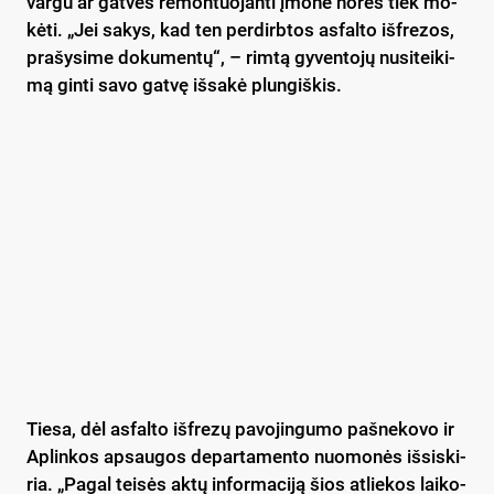
var­gu ar gat­ves re­mon­tuo­jan­ti įmo­nė no­rės tiek mo­
kė­ti. „Jei sa­kys, kad ten per­dirb­tos as­fal­to iš­fre­zos,
pra­šy­si­me do­ku­men­tų“, – rim­tą gy­ven­to­jų nu­si­tei­ki­
mą gin­ti sa­vo gat­vę iš­sa­kė plun­giš­kis.
Tie­sa, dėl as­fal­to iš­fre­zų pa­vo­jin­gu­mo pa­šne­ko­vo ir
Ap­lin­kos ap­sau­gos de­par­ta­men­to nuo­mo­nės iš­si­ski­
ria. „Pa­gal tei­sės ak­tų in­for­ma­ci­ją šios at­lie­kos lai­ko­