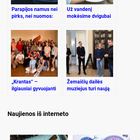
Pa­ra­pi­jos na­mus nei
Už vandenį
pirks, nei nuo­mos:
mokėsime dvigubai
ras­tas ki­tas ke­lias
brangiau
„Krantas“ –
Žemaičių dailės
ilgiausiai gyvuojanti
muziejus turi naują
jaunimo organizacija
vadovą
Naujienos iš interneto