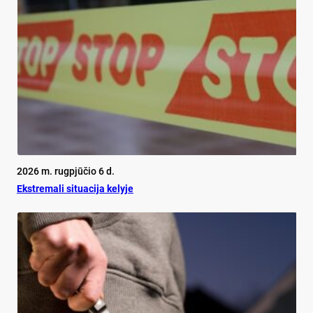
2026 m. rugpjūčio 6 d.
Ekst­re­ma­li si­tua­ci­ja ke­ly­je