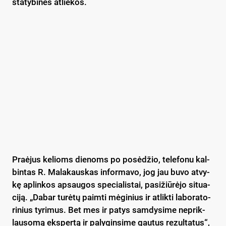
sta­ty­bi­nės at­lie­kos.
Praė­jus ke­lioms die­noms po po­sė­džio, te­le­fo­nu kal­
bin­tas R. Ma­la­kaus­kas in­for­ma­vo, jog jau bu­vo at­vy­
kę ap­lin­kos ap­sau­gos spe­cia­lis­tai, pa­si­žiū­rė­jo si­tua­
ci­ją. „Da­bar tu­rė­tų paim­ti mė­gi­nius ir at­lik­ti la­bo­ra­to­
ri­nius ty­ri­mus. Bet mes ir pa­tys sam­dy­si­me ne­prik­
lau­so­mą eks­per­tą ir pa­ly­gin­si­me gau­tus re­zul­ta­tus“,