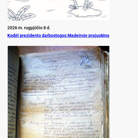
2026 m. rugpjūčio 8 d.
Ko­dėl pre­zi­den­to dar­bos­to­gos Ma­dei­ro­je pra­juo­ki­no