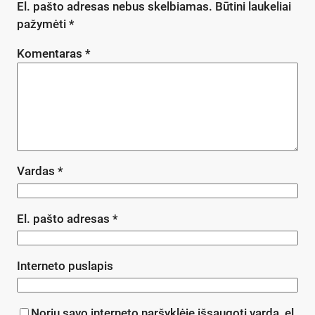
El. pašto adresas nebus skelbiamas.
Būtini laukeliai
pažymėti
*
Komentaras
*
Vardas
*
El. pašto adresas
*
Interneto puslapis
Noriu savo interneto naršyklėje išsaugoti vardą, el.