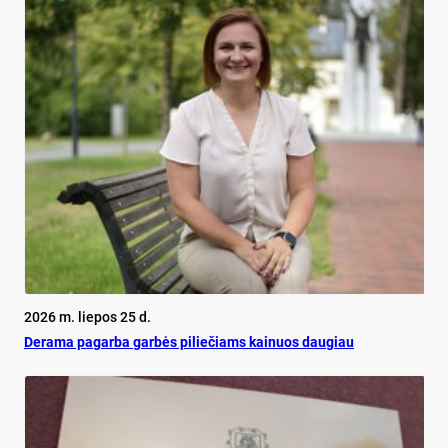
2026 m. liepos 25 d.
De­ra­ma pa­gar­ba gar­bės pi­lie­čiams kai­nuos dau­giau