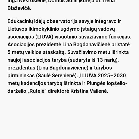
Inga Nekrošienė, Domus Solis įkūrėja dr. Irena
Blaževičė.
Edukacinių idėjų observatorija savyje integravo ir
Lietuvos ikimokyklinio ugdymo įstaigų vadovų
asociacijos (LIUVA) visuotinio suvažiavimo funkcijas.
Asociacijos prezidentė Lina Bagdanavičienė pristatė
5 metų veiklos ataskaitą. Suvažiavimo metu išrinkta
naujoji asociacijos taryba (sudaryta iš 13 narių),
prezidentas (Lina Bagdonavičienė) ir tarybos
pirmininkas (Saulė Šerėnienė). Į LIUVA 2025–2030
metų kadencijos tarybą išrinkta ir Plungės lopšelio-
darželio „Rūtelė” direktorė Kristina Valienė.