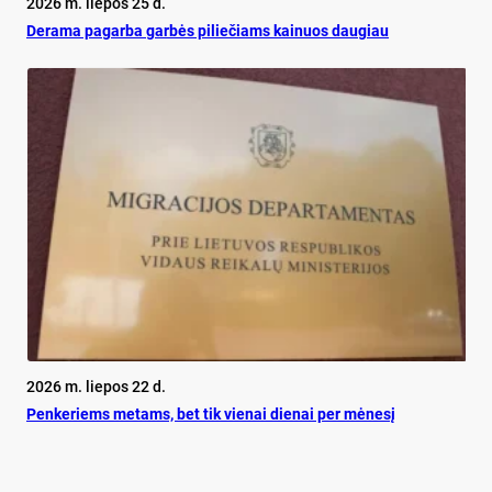
2026 m. liepos 25 d.
De­ra­ma pa­gar­ba gar­bės pi­lie­čiams kai­nuos dau­giau
2026 m. liepos 22 d.
Pen­ke­riems me­tams, bet tik vie­nai die­nai per mė­ne­sį