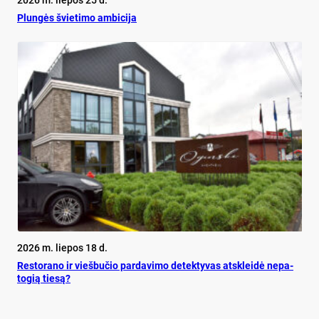
Plun­gės švie­ti­mo am­bi­ci­ja
2026 m. liepos 18 d.
Res­to­ra­no ir vieš­bu­čio par­da­vi­mo de­tek­ty­vas at­sklei­dė ne­pa­
to­gią tie­są?