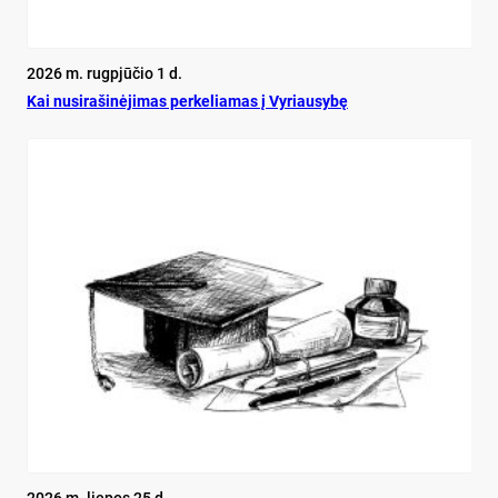
2026 m. rugpjūčio 1 d.
Kai nu­si­ra­ši­nė­ji­mas per­ke­lia­mas į Vy­riau­sy­bę
2026 m. liepos 25 d.