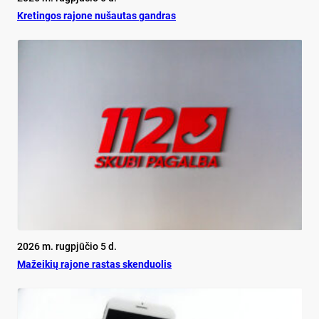
Kretingos rajone nušautas gandras
2026 m. rugpjūčio 5 d.
Mažeikių rajone rastas skenduolis