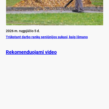
2026 m. rugpjūčio 5 d.
Trūks­tant dar­bo ran­kų se­niū­ni­jos su­ka­si, kaip iš­ma­no
Rekomenduojami video