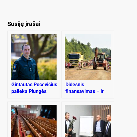
Susiję įrašai
Gintautas Pocevičius
Didesnis
palieka Plungės
finansavimas – ir
rajono policijos
Plungės rajono
komisariatą
keliams