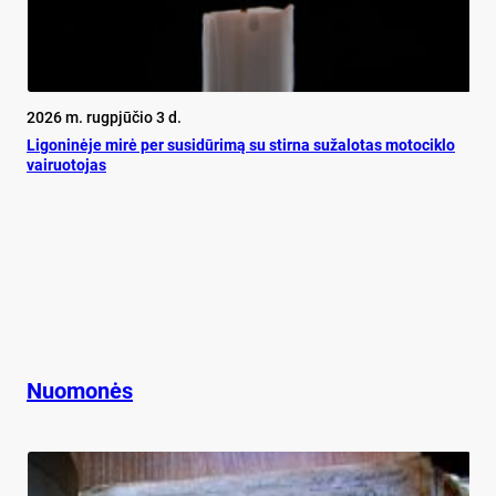
2026 m. rugpjūčio 3 d.
Ligoninėje mirė per susidūrimą su stirna sužalotas motociklo
vairuotojas
Nuomonės