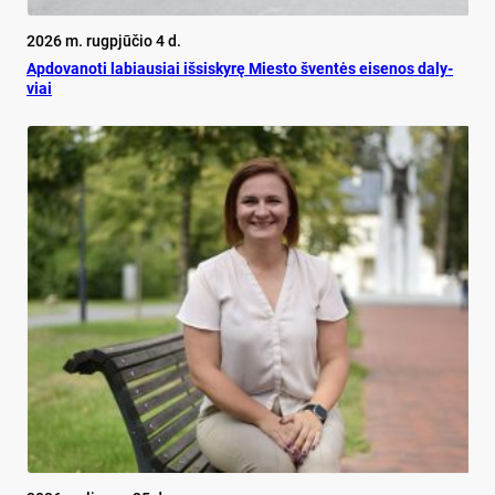
2026 m. rugpjūčio 4 d.
Ap­do­va­no­ti la­biau­siai iš­si­sky­rę Mies­to šven­tės ei­se­nos da­ly­
viai