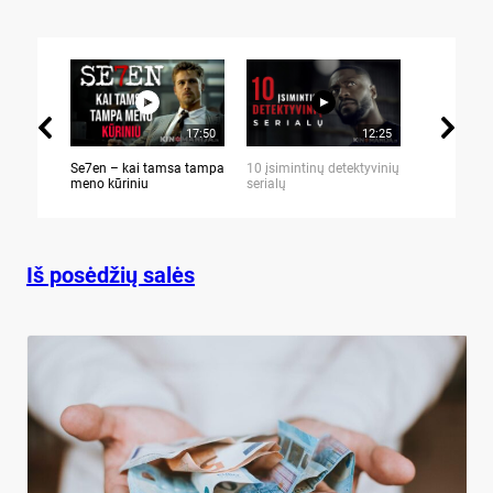
17:50
12:25
Se7en – kai tamsa tampa
10 įsimintinų detektyvinių
10 įtemptų,
meno kūriniu
serialų
stingdančių 
Iš posėdžių salės