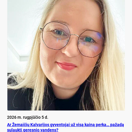
2026 m. rugpjūčio 5 d.
Ar Že­mai­čių Kal­va­ri­jos gy­ven­to­jai už vi­są kai­ną per­ka… pa­ža­dą
su­lauk­ti ge­res­nio van­dens?