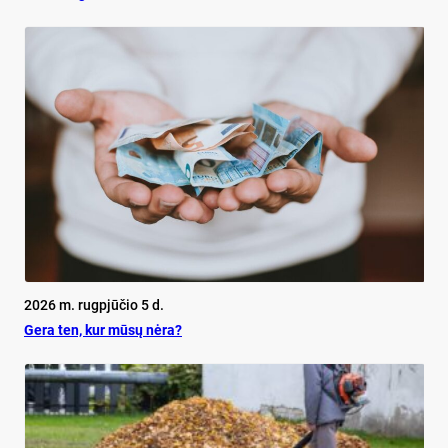
2026 m. rugpjūčio 5 d.
Ge­ra ten, kur mū­sų nė­ra?