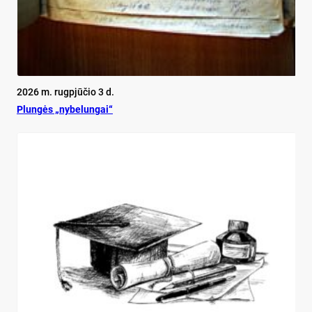
2026 m. rugpjūčio 3 d.
Plun­gės „ny­be­lun­gai“