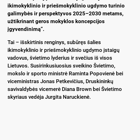
ikimokyklinio ir priešmokyklinio ugdymo turinio
galimybės ir perspektyvos 2025–2030 metams,
užtikrinant geros mokyklos koncepcijos
įgyvendinimą”.
Tai – išskirtinis renginys, subūręs šalies
ikimokyklinio ir priešmokyklinio ugdymo įstaigų
vadovus, švietimo lyderius ir svečius iš visos
Lietuvos. Susirinkusiuosius sveikino Švietimo,
mokslo ir sporto ministrė Raminta Popovienė bei
viceministras Jonas Petkevičius, Druskininkų
savivaldybės vicemerė Diana Brown bei Švietimo
skyriaus vedėja Jurgita Naruckienė.