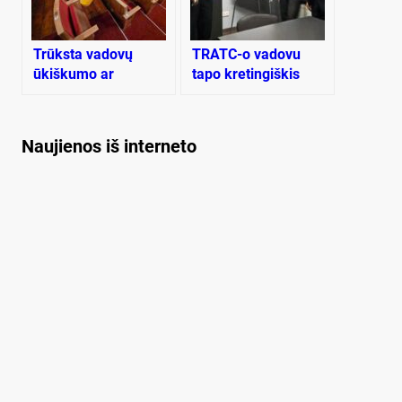
Trūksta vadovų
TRATC-o vadovu
ūkiškumo ar
tapo kretingiškis
valdžios dėmesio?
Naujienos iš interneto