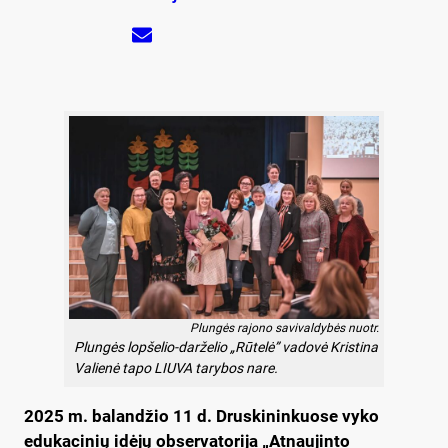
Plungės rajono savivaldybės nuotr.
Plungės lopšelio-darželio „Rūtelė” vadovė Kristina
Valienė tapo LIUVA tarybos nare.
2025 m. balandžio 11 d. Druskininkuose vyko
edukacinių idėjų observatorija „Atnaujinto