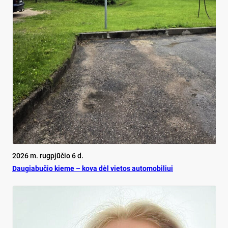
2026 m. rugpjūčio 6 d.
Dau­gia­bu­čio kie­me – ko­va dėl vie­tos au­to­mo­bi­liui