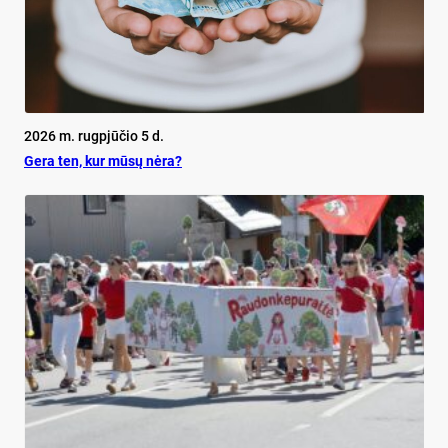
2026 m. rugpjūčio 5 d.
Ge­ra ten, kur mū­sų nė­ra?