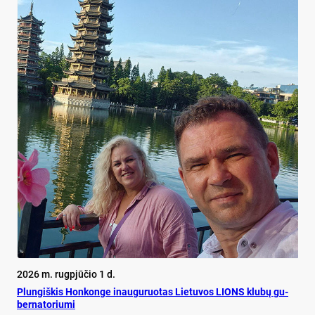
2026 m. rugpjūčio 1 d.
Plun­giš­kis Hon­kon­ge inau­gu­ruo­tas Lie­tu­vos LIONS klu­bų gu­
ber­na­to­riu­mi