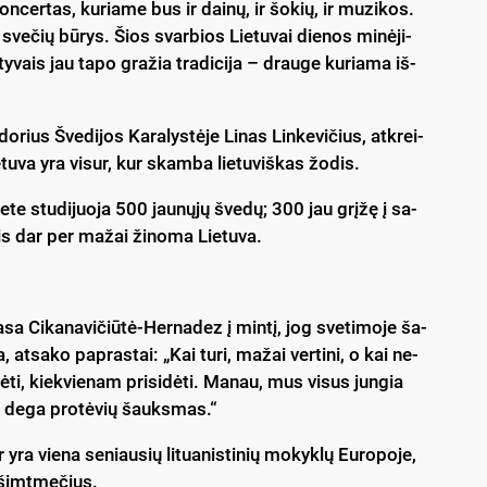
kon­cer­tas, ku­ria­me bus ir dai­nų, ir šo­kių, ir mu­zi­kos.
r sve­čių bū­rys. Šios svar­bios Lie­tu­vai die­nos mi­nė­ji­
y­vais jau ta­po gra­žia tra­di­ci­ja – drau­ge ku­ria­ma iš­
­rius Šve­di­jos Ka­ra­lys­tė­je Li­nas Lin­ke­vi­čius, at­krei­
­tu­va yra vi­sur, kur skam­ba lie­tu­viš­kas žo­dis.
e­te stu­di­juo­ja 500 jau­nų­jų šve­dų; 300 jau grį­žę į sa­
e vis dar per ma­žai ži­no­ma Lie­tu­va.
a Ci­ka­na­vi­čiū­tė-Her­na­dez į min­tį, jog sve­ti­mo­je ša­
a, at­sa­ko pa­pras­tai: „Kai tu­ri, ma­žai ver­ti­ni, o kai ne­
lė­ti, kiek­vie­nam pri­si­dė­ti. Ma­nau, mus vi­sus jun­gia
­se de­ga pro­tė­vių šauks­mas.“
yra vie­na se­niau­sių li­tua­nis­ti­nių mo­kyk­lų Eu­ro­po­je,
de­šimt­me­čius.