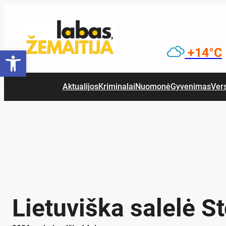
Eiti
prie
turinio
Open toolbar
+14°C
Aktualijos
Kriminalai
Nuomonė
Gyvenimas
Ver
Lie­tu­viš­ka sa­le­lė 