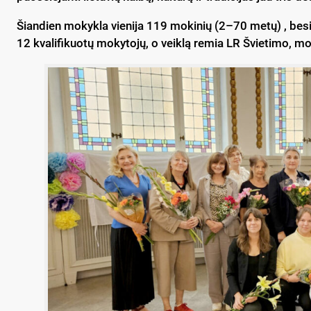
Šian­dien mo­kyk­la vie­ni­ja 119 mo­ki­nių (2–70 me­tų) , be­si­
12 kva­li­fi­kuo­tų mo­ky­to­jų, o veik­lą re­mia LR Švie­ti­mo, moks