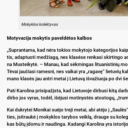
Mo­kyk­los ko­lek­ty­vas
Mo­ty­va­ci­ja mo­ky­tis pa­vel­dė­tos kal­bos
„Sup­ran­ta­ma, kad nė­ra to­kios mo­ky­to­jo ka­te­go­ri­jos kaip
tis, adap­tuo­ti me­džia­gą, nes kla­sė­se ren­ka­si skir­tin­go am
na Mus­tei­ky­tė. – Ma­nau, kad sėk­min­gas li­tua­nis­ti­nių mo­ky
Tė­vai jau­čia­si ra­mes­ni, nes vai­kai yra „ra­ga­vę“ lie­tu­vių kal­
ma­no kla­sės jau ant­ri me­tai į Lie­tu­vą iš­va­žiuo­ja po dvi š
Pa­ti Ka­ro­li­na pri­si­pa­žįs­ta, kad Lie­tu­vo­je dir­bu­si ki­tą dar
dir­bo jos vy­ras, to­dėl, išė­ju­si mo­ti­nys­tės ato­sto­gų, „tru
Kai duk­ry­tei Mo­ni­kai suė­jo tre­ji me­tai, abi atė­jo į „Sau­lės“
ties, įsi­trau­kė į mo­kyk­los ta­ry­bos veik­lą, drau­ge su ko­le
kas bū­tų įdo­mu ir nau­din­ga. Ka­dan­gi Ka­ro­li­na yra is­to­ri­jos