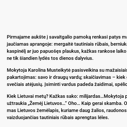
Pir­ma­ja­me aukš­te į sa­vait­ga­lio pa­mo­ką ren­ka­si pa­tys ma
jau­čia­mas ap­ran­go­je: mer­gai­tė tau­ti­niais rū­bais, ber­niu­k
kas­pi­nė­lį ar juo pa­puo­šęs plau­kus, kaž­kas ran­ko­se lai­ko tri
ne tik šian­dien ly­dės tos die­nos da­ly­vius.
Mo­ky­to­ja Ka­ro­li­na Mus­tei­ky­tė pa­si­svei­ki­na su ma­žai­si
pa­kar­to­ji­mas: sa­vo ir drau­gų var­dų; skai­čia­vi­mas – kiek gi
sve­čiais atė­ju­sių. Įsi­min­ti var­dus pa­de­da žai­di­mai, spė­lio
Kiek Lie­tu­vai me­tų? Kaž­kas sa­ko: mi­li­jar­das…Mo­ky­to­ja p
už­trau­kia „Že­mėj Lie­tu­vos…“ Oho… Kaip ge­rai skam­ba. O 
mas Lie­tu­vos že­mė­la­pis, ku­ria­me daug ža­lios, rau­do­nos i
vaiz­duo­jan­čias tau­ti­niais rū­bais ap­reng­tas lė­les.