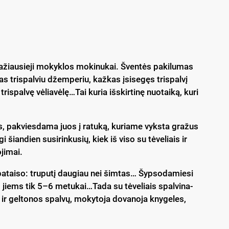
­žiau­sie­ji mo­kyk­los mo­ki­nu­kai. Šven­tės pa­ki­lu­mas
as tris­pal­viu džem­pe­riu, kaž­kas įsi­se­gęs tris­pal­vį
s­pal­vę vė­lia­vė­lę…Tai ku­ria iš­skir­ti­nę nuo­tai­ką, ku­ri
ais, pa­kvies­da­ma juos į ra­tu­ką, ku­ria­me vyks­ta gra­žus
 šian­dien su­si­rin­ku­sių, kiek iš vi­so su tė­ve­liais ir
­ji­mai.
a­tai­so: tru­pu­tį dau­giau nei šim­tas… Šyp­so­da­mie­si
jiems tik 5–6 me­tu­kai…Ta­da su tė­ve­liais spal­vi­na­
r gel­to­nos spal­vų, mo­ky­to­ja do­va­no­ja kny­ge­les,