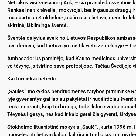
Net­ru­kus vi­si kvie­čia­mi į Au­lą – čia pra­si­de­da šven­ti­nis 
Ren­ka­si ne tik tė­ve­liai, mo­ky­to­jai, bet ir gau­sus drau­gų i
mas kar­tu su Stok­hol­me įsi­kū­ru­siais lie­tu­vių me­no ko­lek­t
skir­ti­nė, iš­kil­min­ga šven­tė.
Šven­tės da­ly­vius svei­ki­no Lie­tu­vos Res­pub­li­kos am­ba­sa­do
pęs dė­me­sį, kad Lie­tu­va yra ne tik vie­ta že­mė­la­py­je – Lie
Am­ba­sa­do­rius pa­mi­nė­jo, kad Kau­no me­di­ci­nos uni­ver­si­t
vo tė­vy­nę, įsi­tvir­ti­no sa­vo pro­fe­si­jo­se. Ta­čiau Šve­di­jo­j
Kai tu­ri ir kai ne­ten­ki
„Sau­lės“ mo­kyk­los bend­ruo­me­nės ta­ry­bos pir­mi­nin­kė Ra­s
ly­je gy­ve­nan­tys gal la­biau pa­ky­lė­tai ir nuo­šir­džiau šven­či
ten­ki, su­pran­ti, kaip tai bran­gu, to­dėl la­bai svar­bu puo­se­
Tė­vy­nės il­ge­sys, nes kad ir kaip ge­rai čia gy­ven­ti, šir­dy
Stok­hol­mo li­tua­nis­ti­nė mo­kyk­la „Sau­lė“, įkur­ta 1996 m. ir 
puo­se­lė­jan­ti lie­tu­vių kal­bą, kul­tū­rą ir tra­di­ci­jas jau tris 