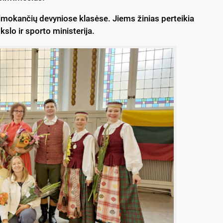
mo­kan­čių de­vy­nio­se kla­sė­se. Jiems ži­nias per­tei­kia
­lo ir spor­to mi­nis­te­ri­ja.