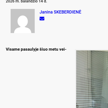
2026 m. balandžio 14 d.
Janina SKEBERDIENĖ
Vi­sa­me pa­sau­ly­je šiuo me­tu vei­