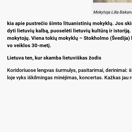
Mo­ky­to­ja Li­lia Ba­ka­n
kia apie pust­re­čio šim­to li­tua­nis­ti­nių mo­kyk­lų. Jos ski
dy­ti lie­tu­vių kal­bą, puo­se­lė­ti lie­tu­vių kul­tū­rą ir is­to
mo­ky­to­jų. Vie­na to­kių mo­kyk­lų – Stok­hol­mo (Šve­di­ja) l
vo veik­los 30-me­tį.
Lie­tu­va ten, kur skam­ba lie­tu­viš­kas žo­dis
Ko­ri­do­riuo­se leng­vas šur­mu­lys, pa­si­ta­ri­mai, de­ri­ni­mai
lo­je vyks iš­kil­min­gas mi­nė­ji­mas, kon­cer­tas. Kaž­kas jau re