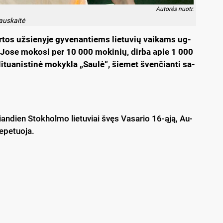
Au­to­rės nuo­tr.
aus­kai­tė
r­tos už­sie­ny­je gy­ve­nan­tiems lie­tu­vių vai­kams ug­
­ri­ją. Jo­se mo­ko­si per 10 000 mo­ki­nių, dir­ba apie 1 000
i­tua­nis­ti­nė mo­kyk­la „Sau­lė“, šie­met šven­čian­ti sa­
: šian­dien Stok­hol­mo lie­tu­viai švęs Va­sa­rio 16-ąją, Au­
­pe­tuo­ja.