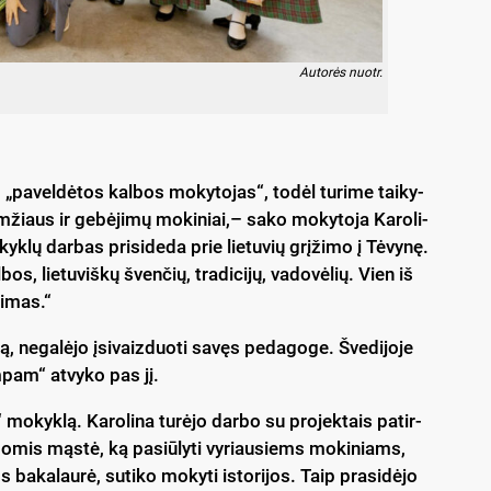
Au­to­rės nuo­tr.
 „pa­vel­dė­tos kal­bos mo­ky­to­jas“, to­dėl tu­ri­me tai­ky­
­žiaus ir ge­bė­ji­mų mo­ki­niai,– sa­ko mo­ky­to­ja Ka­ro­li­
k­lų dar­bas pri­si­de­da prie lie­tu­vių grį­ži­mo į Tė­vy­nę.
bos, lie­tu­viš­kų šven­čių, tra­di­ci­jų, va­do­vė­lių. Vien iš
ei­mas.“
­bą, ne­ga­lė­jo įsi­vaiz­duo­ti sa­vęs pe­da­go­ge. Šve­di­jo­je
m­pam“ at­vy­ko pas jį.
 mo­kyk­lą. Ka­ro­li­na tu­rė­jo dar­bo su pro­jek­tais pa­tir­
­go­mis mąs­tė, ką pa­siū­ly­ti vy­riau­siems mo­ki­niams,
 ba­ka­lau­rė, su­ti­ko mo­ky­ti is­to­ri­jos. Taip pra­si­dė­jo