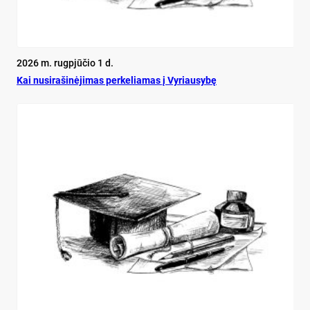
2026 m. rugpjūčio 1 d.
Kai nu­si­ra­ši­nė­ji­mas per­ke­lia­mas į Vy­riau­sy­bę