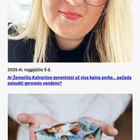
2026 m. rugpjūčio 5 d.
Ar Že­mai­čių Kal­va­ri­jos gy­ven­to­jai už vi­są kai­ną per­ka… pa­ža­dą
su­lauk­ti ge­res­nio van­dens?