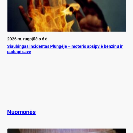
2026 m. rugpjūčio 6 d.
Siau­bin­gas in­ci­den­tas Plun­gė­je – mo­te­ris ap­si­py­lė ben­zi­nu ir
pa­de­gė sa­ve
Nuomonės