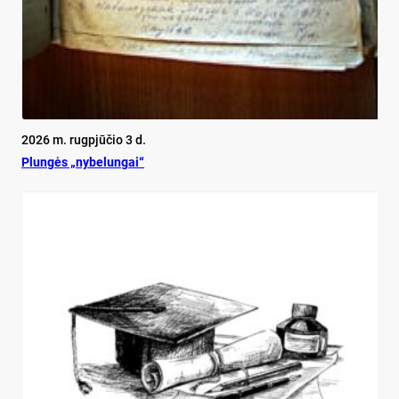
2026 m. rugpjūčio 3 d.
Plun­gės „ny­be­lun­gai“