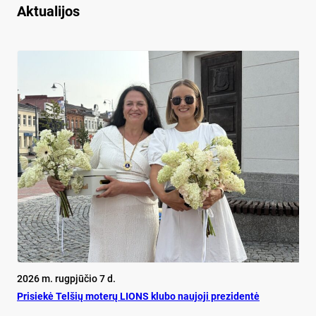
Aktualijos
2026 m. rugpjūčio 7 d.
Pri­siekė Tel­šių mo­terų LIONS klu­bo nau­jo­ji pre­zi­dentė