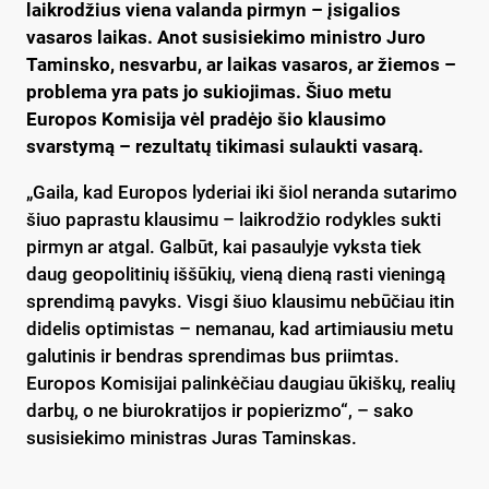
laikrodžius viena valanda pirmyn – įsigalios
vasaros laikas. Anot susisiekimo ministro Juro
Taminsko, nesvarbu, ar laikas vasaros, ar žiemos –
problema yra pats jo sukiojimas. Šiuo metu
Europos Komisija vėl pradėjo šio klausimo
svarstymą – rezultatų tikimasi sulaukti vasarą.
„Gaila, kad Europos lyderiai iki šiol neranda sutarimo
šiuo paprastu klausimu – laikrodžio rodykles sukti
pirmyn ar atgal. Galbūt, kai pasaulyje vyksta tiek
daug geopolitinių iššūkių, vieną dieną rasti vieningą
sprendimą pavyks. Visgi šiuo klausimu nebūčiau itin
didelis optimistas – nemanau, kad artimiausiu metu
galutinis ir bendras sprendimas bus priimtas.
Europos Komisijai palinkėčiau daugiau ūkiškų, realių
darbų, o ne biurokratijos ir popierizmo“, – sako
susisiekimo ministras Juras Taminskas.