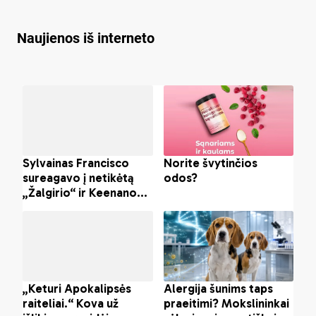
tikrins
be­sitęsian­čią pro­
ble­mą?
Naujienos iš interneto