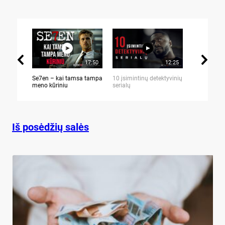
17:50
12:25
Se7en – kai tamsa tampa
10 įsimintinų detektyvinių
10 įtemptų,
meno kūriniu
serialų
stingdančių 
Iš posėdžių salės