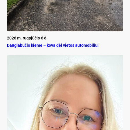
2026 m. rugpjūčio 6 d.
Dau­gia­bu­čio kie­me – ko­va dėl vie­tos au­to­mo­bi­liui