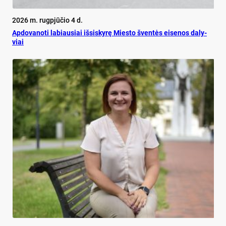
2026 m. rugpjūčio 4 d.
Ap­do­va­no­ti la­biau­siai iš­si­sky­rę Mies­to šven­tės ei­se­nos da­ly­
viai