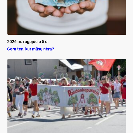
2026 m. rugpjūčio 5 d.
Ge­ra ten, kur mū­sų nė­ra?