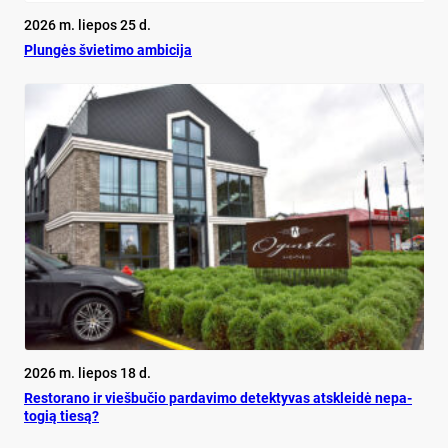
2026 m. liepos 25 d.
Plun­gės švie­ti­mo am­bi­ci­ja
2026 m. liepos 18 d.
Res­to­ra­no ir vieš­bu­čio par­da­vi­mo de­tek­ty­vas at­sklei­dė ne­pa­
to­gią tie­są?