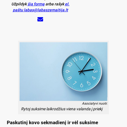
Užpildyk
šią formą
arba rašyk
el.
paštu labas@labaszemaitija.lt
Asociatyvi nuotr.
Rytoj suksime laikrodžius viena valanda į priekį
Paskutinį kovo sekmadienį ir vėl suksime