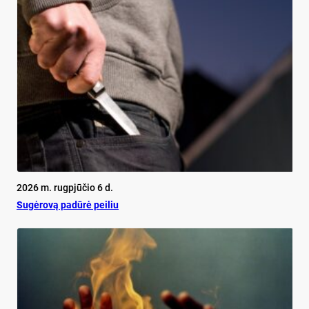
2026 m. rugpjūčio 6 d.
Su­gė­ro­vą pa­dū­rė pei­liu