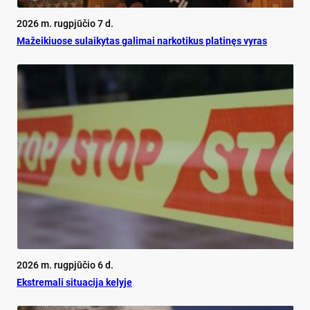
2026 m. rugpjūčio 7 d.
Mažeikiuose sulaikytas galimai narkotikus platinęs vyras
2026 m. rugpjūčio 6 d.
Ekst­re­ma­li si­tua­ci­ja ke­ly­je