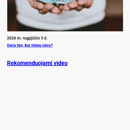
2026 m. rugpjūčio 5 d.
Ge­ra ten, kur mū­sų nė­ra?
Rekomenduojami video