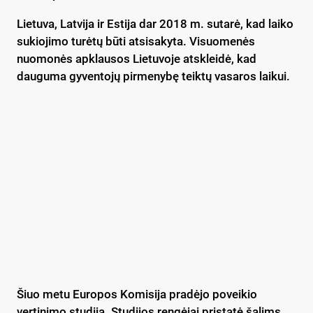
Lietuva, Latvija ir Estija dar 2018 m. sutarė, kad laiko
sukiojimo turėtų būti atsisakyta. Visuomenės
nuomonės apklausos Lietuvoje atskleidė, kad
dauguma gyventojų pirmenybę teiktų vasaros laikui.
Šiuo metu Europos Komisija pradėjo poveikio
vertinimo studiją. Studijos rengėjai pristatė šalims