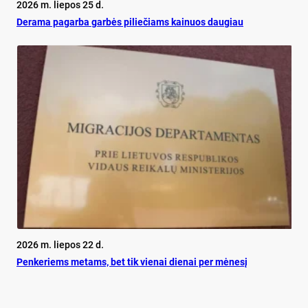
2026 m. liepos 25 d.
De­ra­ma pa­gar­ba gar­bės pi­lie­čiams kai­nuos dau­giau
2026 m. liepos 22 d.
Pen­ke­riems me­tams, bet tik vie­nai die­nai per mė­ne­sį