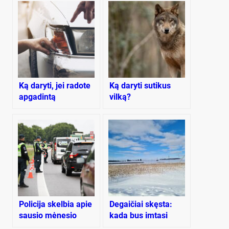
Ką daryti, jei radote
Ką daryti sutikus
apgadintą
vilką?
automobilį, o
kaltininko – nėra
Policija skelbia apie
De­gai­čiai skęs­ta:
sausio mėnesio
kada bus im­ta­si
reidus: kada ir ką
spręs­ti de­šimt­me­tį