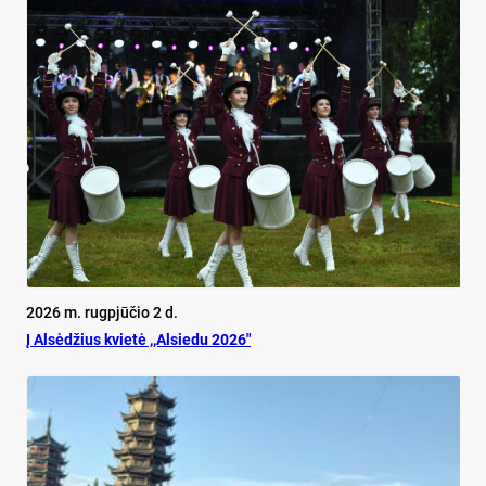
2026 m. rugpjūčio 2 d.
Į Alsėdžius kvietė ,,Alsiedu 2026″