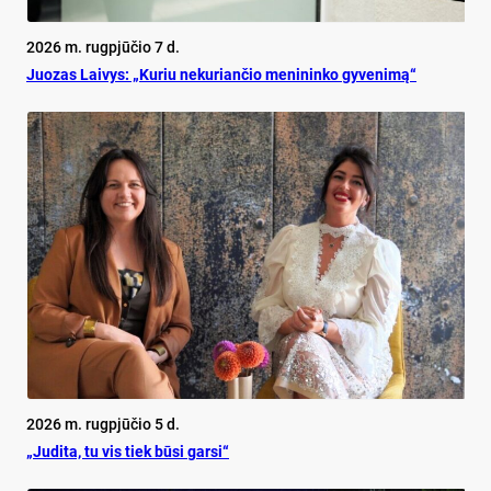
2026 m. rugpjūčio 7 d.
Juo­zas Lai­vys: „Ku­riu ne­ku­rian­čio me­ni­nin­ko gy­ve­ni­mą“
2026 m. rugpjūčio 5 d.
„Judita, tu vis tiek būsi garsi“