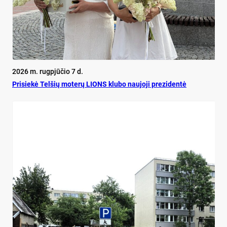
2026 m. rugpjūčio 7 d.
Pri­siekė Tel­šių mo­terų LIONS klu­bo nau­jo­ji pre­zi­dentė