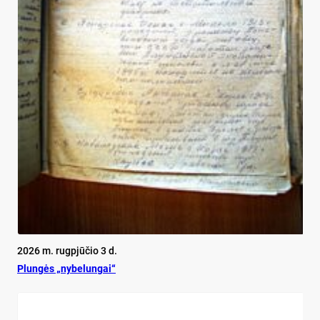
2026 m. rugpjūčio 3 d.
Plun­gės „ny­be­lun­gai“