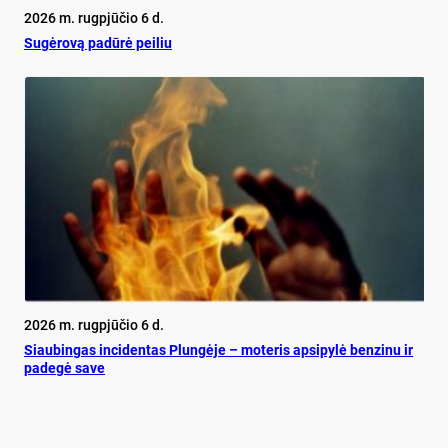
2026 m. rugpjūčio 6 d.
Su­gė­ro­vą pa­dū­rė pei­liu
2026 m. rugpjūčio 6 d.
Siau­bin­gas in­ci­den­tas Plun­gė­je – mo­te­ris ap­si­py­lė ben­zi­nu ir
pa­de­gė sa­ve