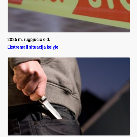
2026 m. rugpjūčio 6 d.
Ekst­re­ma­li si­tua­ci­ja ke­ly­je