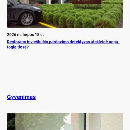
2026 m. liepos 18 d.
Res­to­ra­no ir vieš­bu­čio par­da­vi­mo de­tek­ty­vas at­sklei­dė ne­pa­
to­gią tie­są?
Gyvenimas