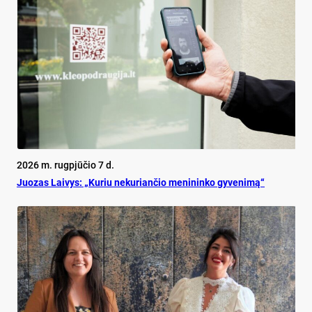
2026 m. rugpjūčio 7 d.
Juo­zas Lai­vys: „Ku­riu ne­ku­rian­čio me­ni­nin­ko gy­ve­ni­mą“