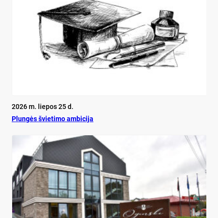
2026 m. liepos 25 d.
Plun­gės švie­ti­mo am­bi­ci­ja