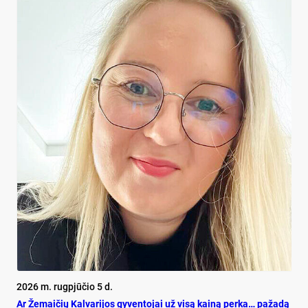
2026 m. rugpjūčio 5 d.
Ar Že­mai­čių Kal­va­ri­jos gy­ven­to­jai už vi­są kai­ną per­ka… pa­ža­dą