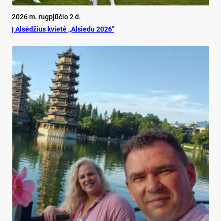
2026 m. rugpjūčio 2 d.
Į Alsėdžius kvietė ,,Alsiedu 2026″