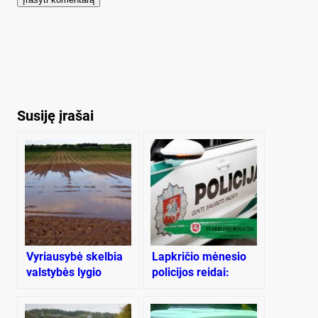
Susiję įrašai
Vyriausybė skelbia
Lapkričio mėnesio
valstybės lygio
policijos reidai:
ekstremaliąją
dėmesys saugos
situaciją
diržams,