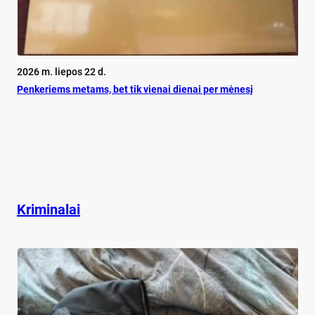
2026 m. liepos 22 d.
Pen­ke­riems me­tams, bet tik vie­nai die­nai per mė­ne­sį
Kriminalai