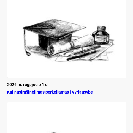
2026 m. rugpjūčio 1 d.
Kai nu­si­ra­ši­nė­ji­mas per­ke­lia­mas į Vy­riau­sy­bę