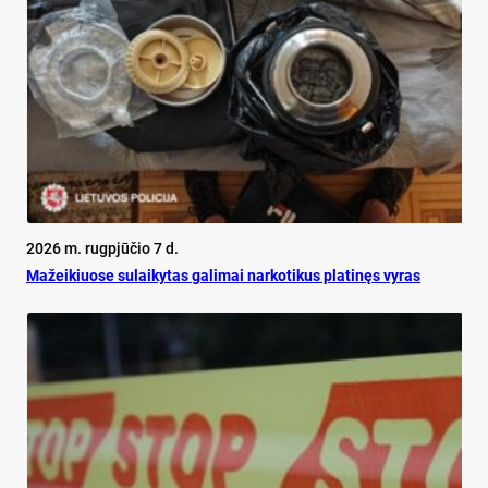
2026 m. rugpjūčio 7 d.
Mažeikiuose sulaikytas galimai narkotikus platinęs vyras