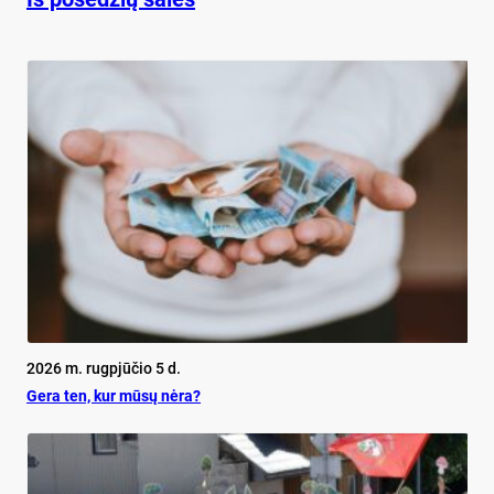
2026 m. rugpjūčio 5 d.
Ge­ra ten, kur mū­sų nė­ra?