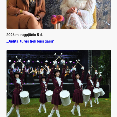
2026 m. rugpjūčio 5 d.
„Judita, tu vis tiek būsi garsi“