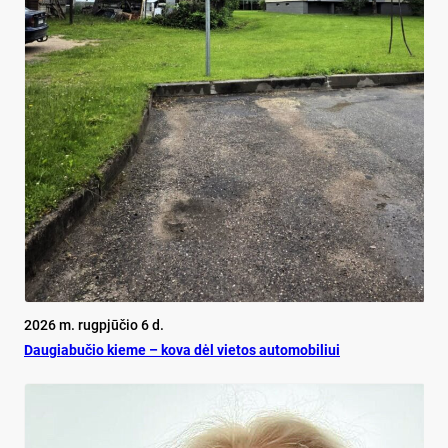
2026 m. rugpjūčio 6 d.
Dau­gia­bu­čio kie­me – ko­va dėl vie­tos au­to­mo­bi­liui