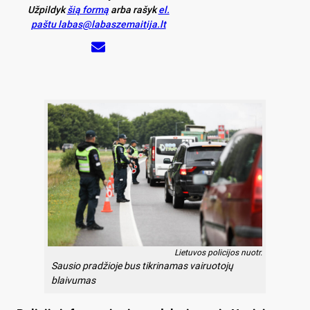
Užpildyk
šią formą
arba rašyk
el.
paštu labas@labaszemaitija.lt
Lietuvos policijos nuotr.
Sausio pradžioje bus tikrinamas vairuotojų
blaivumas