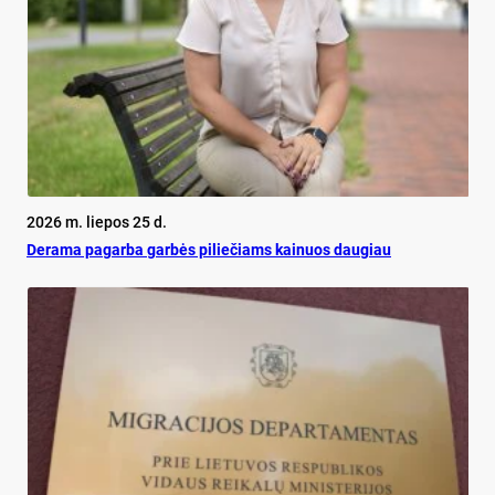
2026 m. liepos 25 d.
De­ra­ma pa­gar­ba gar­bės pi­lie­čiams kai­nuos dau­giau