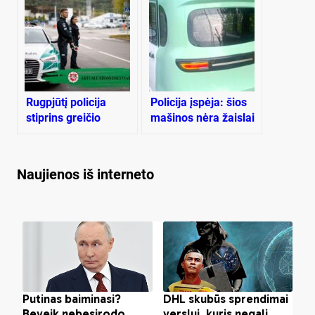
pėstiesiems ir
blaivumui
Rugpjūtį policija
Policija įspėja: šios
stiprins greičio
mašinos nėra žaislai
kontrolę ir blaivumo
patikrą
Naujienos iš interneto