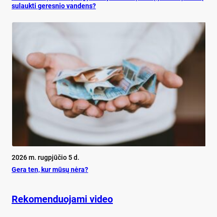
su­lauk­ti ge­res­nio van­dens?
2026 m. rugpjūčio 5 d.
Ge­ra ten, kur mū­sų nė­ra?
Rekomenduojami video