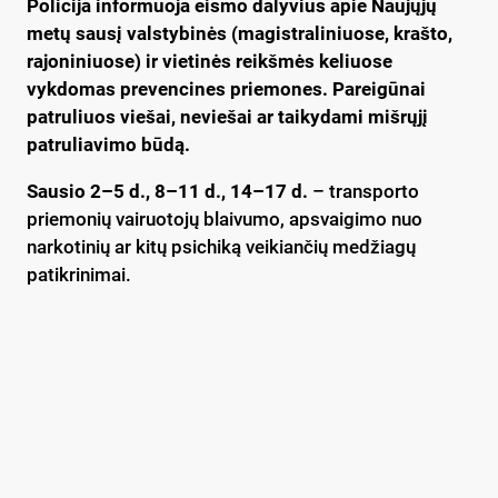
Policija informuoja eismo dalyvius apie Naujųjų
metų sausį valstybinės (magistraliniuose, krašto,
rajoniniuose) ir vietinės reikšmės keliuose
vykdomas prevencines priemones. Pareigūnai
patruliuos viešai, neviešai ar taikydami mišrųjį
patruliavimo būdą.
Sausio 2–5 d., 8–11 d., 14–17 d.
– transporto
priemonių vairuotojų blaivumo, apsvaigimo nuo
narkotinių ar kitų psichiką veikiančių medžiagų
patikrinimai.