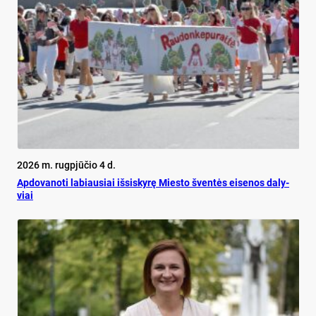
2026 m. rugpjūčio 4 d.
Ap­do­va­no­ti la­biau­siai iš­si­sky­rę Mies­to šven­tės ei­se­nos da­ly­
viai