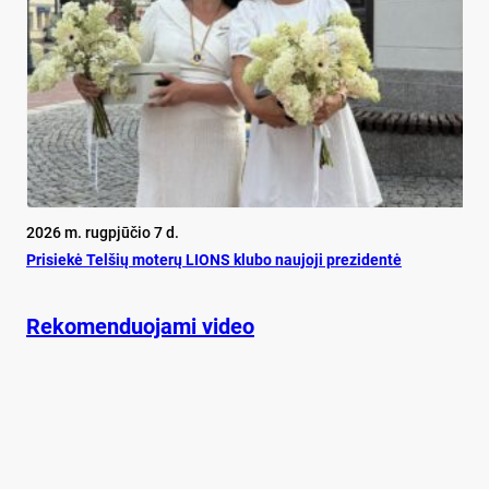
2026 m. rugpjūčio 7 d.
Pri­siekė Tel­šių mo­terų LIONS klu­bo nau­jo­ji pre­zi­dentė
Rekomenduojami video