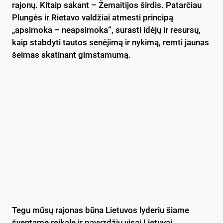
rajonų. Kitaip sakant – Žemaitijos širdis. Patarčiau
Plungės ir Rietavo valdžiai atmesti principą
„apsimoka – neapsimoka“, surasti idėjų ir resursų,
kaip stabdyti tautos senėjimą ir nykimą, remti jaunas
šeimas skatinant gimstamumą.
Tegu mūsų rajonas būna Lietuvos lyderiu šiame
šventame reikale ir pavyzdžiu visai Lietuvai.