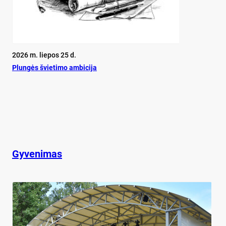
2026 m. liepos 25 d.
Plun­gės švie­ti­mo am­bi­ci­ja
Gyvenimas