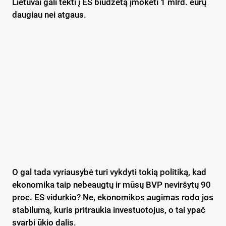
Lietuvai gali tekti į ES biudžetą įmokėti 1 mlrd. eurų
daugiau nei atgaus.
O gal tada vyriausybė turi vykdyti tokią politiką, kad
ekonomika taip nebeaugtų ir mūsų BVP neviršytų 90
proc. ES vidurkio? Ne, ekonomikos augimas rodo jos
stabilumą, kuris pritraukia investuotojus, o tai ypač
svarbi ūkio dalis.