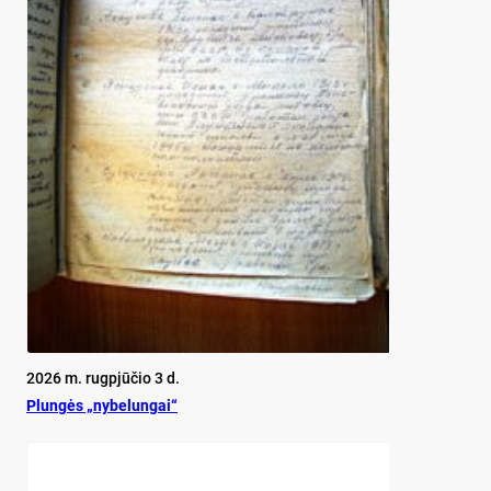
2026 m. rugpjūčio 3 d.
Plun­gės „ny­be­lun­gai“