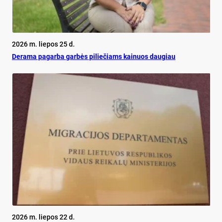
2026 m. liepos 25 d.
De­ra­ma pa­gar­ba gar­bės pi­lie­čiams kai­nuos dau­giau
2026 m. liepos 22 d.