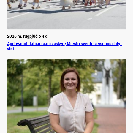
2026 m. rugpjūčio 4 d.
Ap­do­va­no­ti la­biau­siai iš­si­sky­rę Mies­to šven­tės ei­se­nos da­ly­
viai