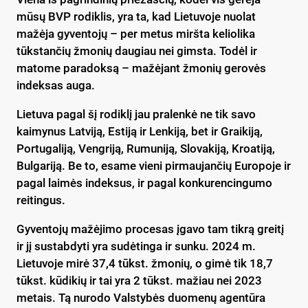
mūsų BVP rodiklis, yra ta, kad Lietuvoje nuolat
mažėja gyventojų – per metus miršta keliolika
tūkstančių žmonių daugiau nei gimsta. Todėl ir
matome paradoksą – mažėjant žmonių gerovės
indeksas auga.
Lietuva pagal šį rodiklį jau pralenkė ne tik savo
kaimynus Latviją, Estiją ir Lenkiją, bet ir Graikiją,
Portugaliją, Vengriją, Rumuniją, Slovakiją, Kroatiją,
Bulgariją. Be to, esame vieni pirmaujančių Europoje ir
pagal laimės indeksus, ir pagal konkurencingumo
reitingus.
Gyventojų mažėjimo procesas įgavo tam tikrą greitį
ir jį sustabdyti yra sudėtinga ir sunku. 2024 m.
Lietuvoje mirė 37,4 tūkst. žmonių, o gimė tik 18,7
tūkst. kūdikių ir tai yra 2 tūkst. mažiau nei 2023
metais. Tą nurodo Valstybės duomenų agentūra