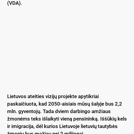
(VDA).
Lietuvos ateities vizijų projekte apytikriai
paskaičiuota, kad 2050-aisiais mūsų šalyje bus 2,2
mln. gyventojų. Tada dviem darbingo amžiaus
žmonėms teks išlaikyti vieną pensininką. Iššūkių kels
ir imigracija, dėl kurios Lietuvoje lietuvių tautybės
žmonių bus mažiau nei 2 milijonai.