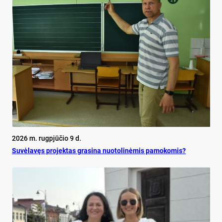
2026 m. rugpjūčio 9 d.
Su­vė­la­vęs pro­jek­tas gra­si­na nuo­to­li­nė­mis pa­mo­ko­mis?