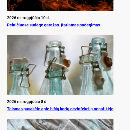
2026 m. rugpjūčio 10 d.
Pe­lai­čiuo­se su­de­gė ga­ra­žas. Įta­ria­mas pa­de­gi­mas
2026 m. rugpjūčio 8 d.
Teis­mas pa­sa­kė­le apie bi­čių ko­rių de­zin­fek­ci­ją ne­pa­ti­kė­jo