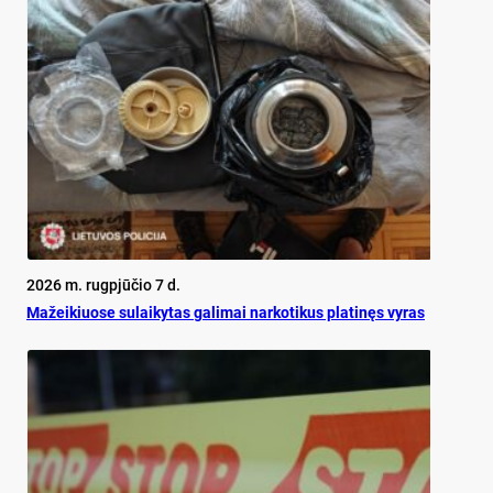
2026 m. rugpjūčio 7 d.
Mažeikiuose sulaikytas galimai narkotikus platinęs vyras