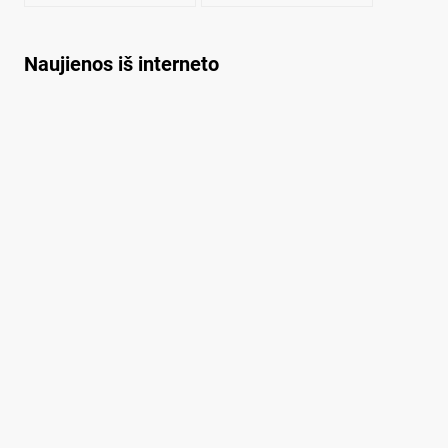
rūšiavimo traukinį?
Naujienos iš interneto