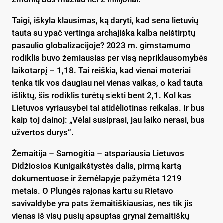
Taigi, iškyla klausimas, ką daryti, kad sena lietuvių
tauta su ypač vertinga archajiška kalba neištirptų
pasaulio globalizacijoje? 2023 m. gimstamumo
rodiklis buvo žemiausias per visą nepriklausomybės
laikotarpį – 1,18. Tai reiškia, kad vienai moteriai
tenka tik vos daugiau nei vienas vaikas, o kad tauta
išliktų, šis rodiklis turėtų siekti bent 2,1. Kol kas
Lietuvos vyriausybei tai atidėliotinas reikalas. Ir bus
kaip toj dainoj: „Vėlai susiprasi, jau laiko nerasi, bus
užvertos durys“.
Žemaitija – Samogitia – atspariausia Lietuvos
Didžiosios Kunigaikštystės dalis, pirmą kartą
dokumentuose ir žemėlapyje pažymėta 1219
metais. O Plungės rajonas kartu su Rietavo
savivaldybe yra pats žemaitiškiausias, nes tik jis
vienas iš visų pusių apsuptas grynai žemaitiškų