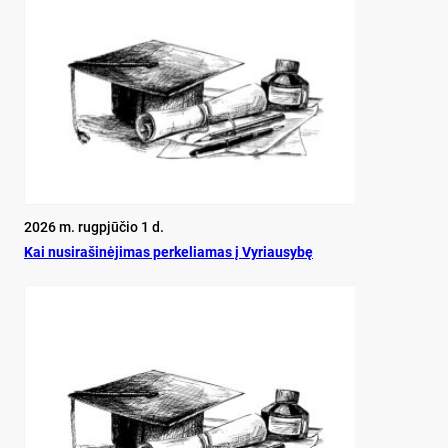
2026 m. rugpjūčio 1 d.
Kai nu­si­ra­ši­nė­ji­mas per­ke­lia­mas į Vy­riau­sy­bę