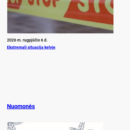
2026 m. rugpjūčio 6 d.
Ekst­re­ma­li si­tua­ci­ja ke­ly­je
Nuomonės