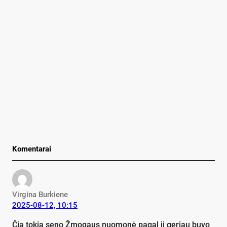
Komentarai
Virgina Burkiene
2025-08-12, 10:15
Čia tokia seno Žmogaus nuomonė pagal jį geriau buvo