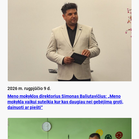
2026 m. rugpjūčio 9 d.
Meno mokyklos direktorius Simonas Baliutavičius: „Meno
mokykla vaikui suteikia kur kas daugiau nei gebėjimą groti,
dainuoti ar piešti“