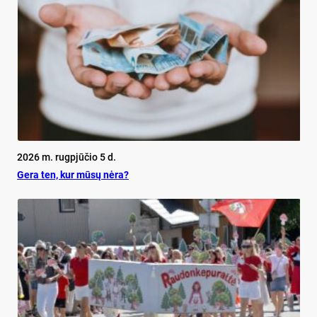
2026 m. rugpjūčio 5 d.
Ge­ra ten, kur mū­sų nė­ra?