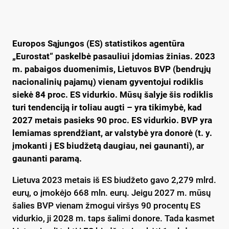
Europos Sąjungos (ES) statistikos agentūra
„Eurostat“ paskelbė pasauliui įdomias žinias. 2023
m. pabaigos duomenimis, Lietuvos BVP (bendrųjų
nacionalinių pajamų) vienam gyventojui rodiklis
siekė 84 proc. ES vidurkio. Mūsų šalyje šis rodiklis
turi tendenciją ir toliau augti – yra tikimybė, kad
2027 metais pasieks 90 proc. ES vidurkio. BVP yra
lemiamas sprendžiant, ar valstybė yra donorė (t. y.
įmokanti į ES biudžetą daugiau, nei gaunanti), ar
gaunanti paramą.
Lietuva 2023 metais iš ES biudžeto gavo 2,279 mlrd.
eurų, o įmokėjo 668 mln. eurų. Jeigu 2027 m. mūsų
šalies BVP vienam žmogui viršys 90 procentų ES
vidurkio, ji 2028 m. taps šalimi donore. Tada kasmet