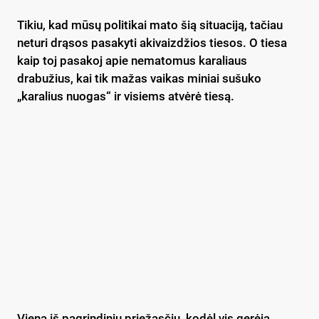
Tikiu, kad mūsų politikai mato šią situaciją, tačiau
neturi drąsos pasakyti akivaizdžios tiesos. O tiesa
kaip toj pasakoj apie nematomus karaliaus
drabužius, kai tik mažas vaikas miniai sušuko
„karalius nuogas“ ir visiems atvėrė tiesą.
Viena iš pagrindinių priežasčių, kodėl vis gerėja