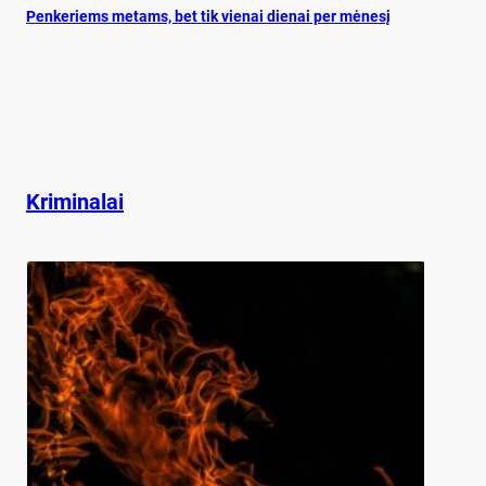
Pen­ke­riems me­tams, bet tik vie­nai die­nai per mė­ne­sį
Kriminalai