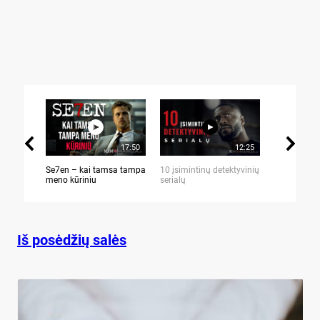
17:50
12:25
Se7en – kai tamsa tampa
10 įsimintinų detektyvinių
10 įtemptų,
meno kūriniu
serialų
stingdančių 
Iš posėdžių salės