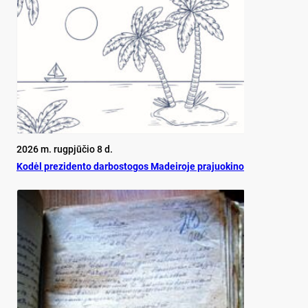
2026 m. rugpjūčio 8 d.
Ko­dėl pre­zi­den­to dar­bos­to­gos Ma­dei­ro­je pra­juo­ki­no