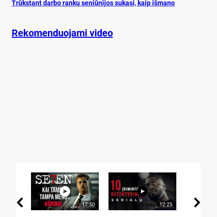
Trūks­tant dar­bo ran­kų se­niū­ni­jos su­ka­si, kaip iš­ma­no
Rekomenduojami video
17:50
12:25