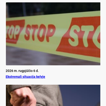
2026 m. rugpjūčio 6 d.
Ekst­re­ma­li si­tua­ci­ja ke­ly­je