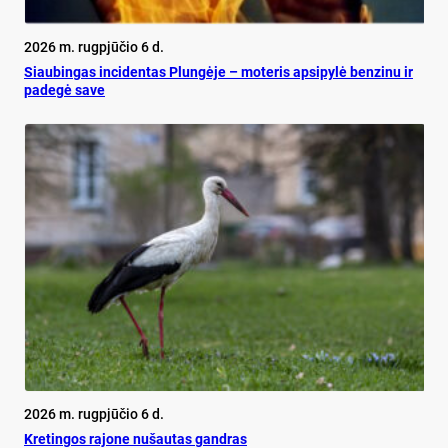
2026 m. rugpjūčio 6 d.
Siau­bin­gas in­ci­den­tas Plun­gė­je – mo­te­ris ap­si­py­lė ben­zi­nu ir
pa­de­gė sa­ve
2026 m. rugpjūčio 6 d.
Kretingos rajone nušautas gandras