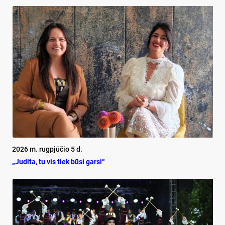
2026 m. rugpjūčio 5 d.
„Judita, tu vis tiek būsi garsi“