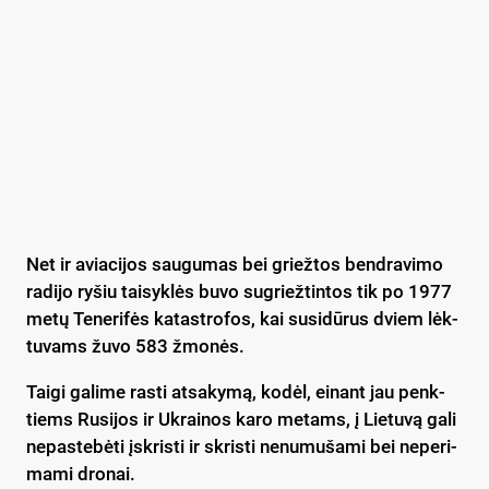
Net ir avia­ci­jos sau­gu­mas bei griež­tos bend­ra­vi­mo
ra­di­jo ry­šiu tai­syk­lės bu­vo su­griež­tin­tos tik po 1977
me­tų Te­ne­ri­fės ka­tast­ro­fos, kai su­si­dū­rus dviem lėk­
tu­vams žu­vo 583 žmo­nės.
Tai­gi ga­li­me ras­ti at­sa­ky­mą, ko­dėl, ei­nant jau penk­
tiems Ru­si­jos ir Uk­rai­nos ka­ro me­tams, į Lie­tu­vą ga­li
ne­pas­te­bė­ti įskris­ti ir skris­ti ne­nu­mu­ša­mi bei ne­pe­ri­
ma­mi dro­nai.