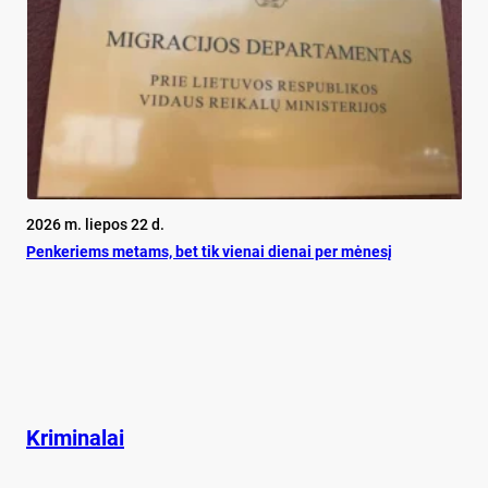
2026 m. liepos 22 d.
Pen­ke­riems me­tams, bet tik vie­nai die­nai per mė­ne­sį
Kriminalai