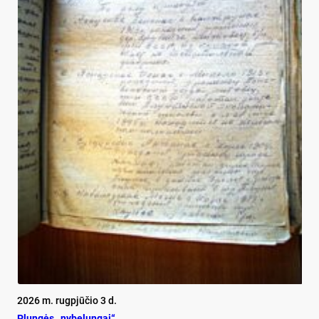
2026 m. rugpjūčio 3 d.
Plun­gės „ny­be­lun­gai“