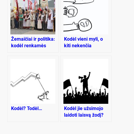
Žemaičiai ir politika:
Kodėl vieni myli, o
kodėl renkamės
kiti nekenčia
kitaip?
Landsbergio?
Kodėl? Todėl…
Kodėl jie užsimojo
laidoti laisvą žodį?