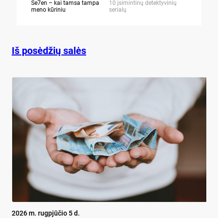
Se7en – kai tamsa tampa
10 įsimintinų detektyvinių
10 įtemptų,
meno kūriniu
serialų
stingdančių 
Iš posėdžių salės
2026 m. rugpjūčio 5 d.