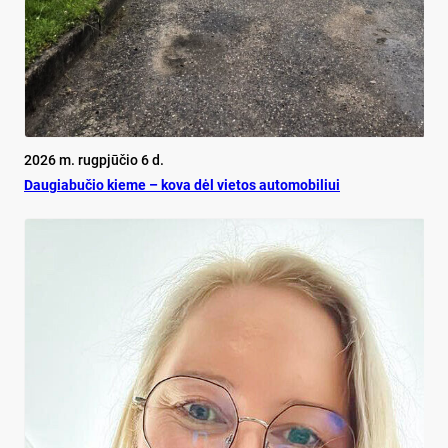
2026 m. rugpjūčio 6 d.
Dau­gia­bu­čio kie­me – ko­va dėl vie­tos au­to­mo­bi­liui