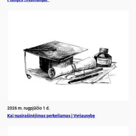
2026 m. rugpjūčio 1 d.
Kai nu­si­ra­ši­nė­ji­mas per­ke­lia­mas į Vy­riau­sy­bę