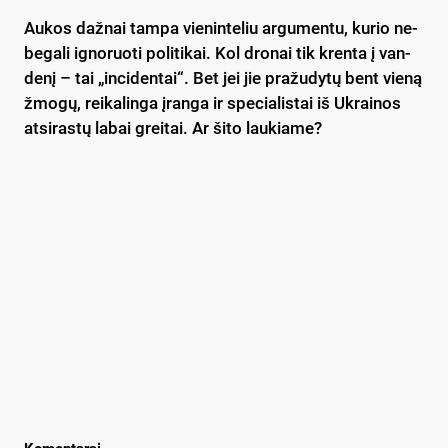
Au­kos daž­nai tam­pa vie­nin­te­liu ar­gu­men­tu, ku­rio ne­
be­ga­li ig­no­ruo­ti po­li­ti­kai. Kol dro­nai tik kren­ta į van­
de­nį – tai „in­ci­den­tai“. Bet jei jie pra­žu­dy­tų bent vie­ną
žmo­gų, rei­ka­lin­ga įran­ga ir spe­cia­lis­tai iš Uk­rai­nos
at­si­ras­tų la­bai grei­tai. Ar ši­to lau­kia­me?