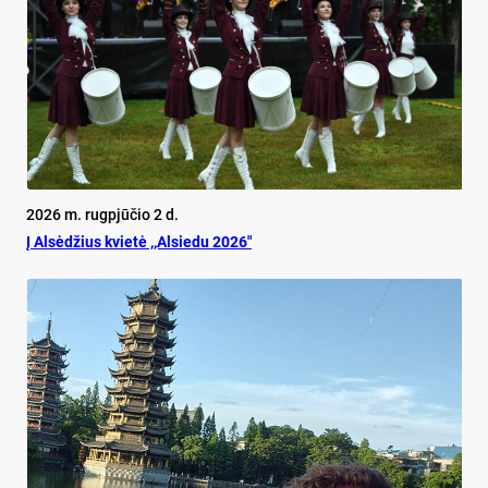
2026 m. rugpjūčio 2 d.
Į Alsėdžius kvietė ,,Alsiedu 2026″