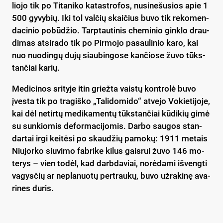
lio­jo tik po Ti­ta­ni­ko ka­tast­ro­fos, nu­si­ne­šu­sios apie 1
500 gy­vy­bių. Iki tol val­čių skai­čius bu­vo tik re­ko­men­
da­ci­nio po­bū­džio. Tarp­tau­ti­nis che­mi­nio gink­lo drau­
di­mas at­si­ra­do tik po Pir­mo­jo pa­sau­li­nio ka­ro, kai
nuo nuo­din­gų du­jų siau­bin­go­se kan­čio­se žu­vo tūks­
tan­čiai ka­rių.
Me­di­ci­nos sri­ty­je itin griež­ta vais­tų kont­ro­lė bu­vo
įves­ta tik po tra­giš­ko „Ta­li­do­mi­do“ at­ve­jo Vo­kie­ti­jo­je,
kai dėl ne­tir­tų me­di­ka­men­tų tūks­tan­čiai kū­di­kių gi­mė
su sun­kio­mis de­for­ma­ci­jo­mis. Dar­bo sau­gos stan­
dar­tai ir­gi kei­tė­si po skau­džių pa­mo­kų: 1911 me­tais
Niu­jor­ko siu­vi­mo fab­ri­ke ki­lus gais­rui žu­vo 146 mo­
te­rys – vien to­dėl, kad darb­da­viai, no­rė­da­mi iš­veng­ti
va­gys­čių ar ne­pla­nuo­tų per­trau­kų, bu­vo už­ra­ki­nę ava­
ri­nes du­ris.