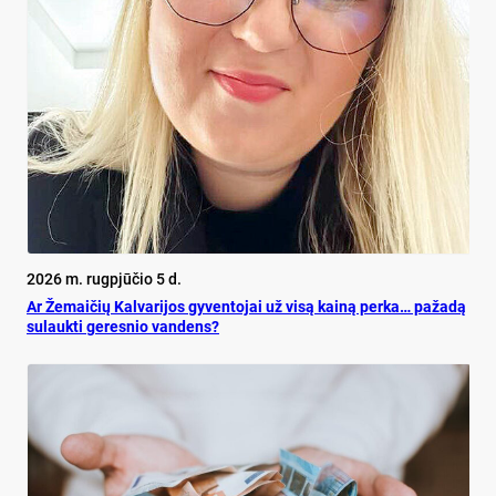
2026 m. rugpjūčio 5 d.
Ar Že­mai­čių Kal­va­ri­jos gy­ven­to­jai už vi­są kai­ną per­ka… pa­ža­dą
su­lauk­ti ge­res­nio van­dens?