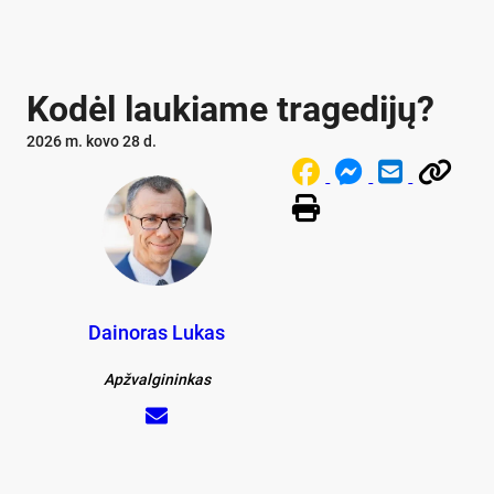
Ko­dėl lau­kia­me tragedi­jų?
2026 m. kovo 28 d.
Dainoras Lukas
Apžvalgininkas