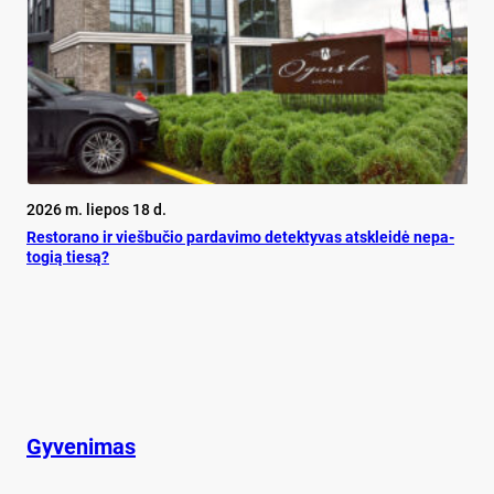
2026 m. liepos 18 d.
Res­to­ra­no ir vieš­bu­čio par­da­vi­mo de­tek­ty­vas at­sklei­dė ne­pa­
to­gią tie­są?
Gyvenimas