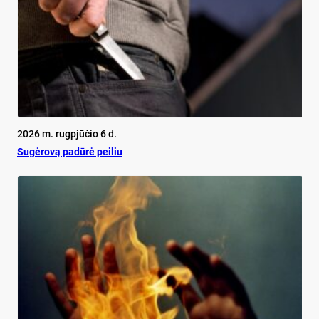
2026 m. rugpjūčio 6 d.
Su­gė­ro­vą pa­dū­rė pei­liu