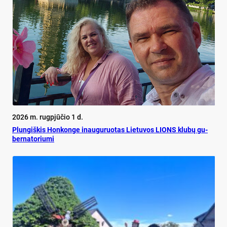
2026 m. rugpjūčio 1 d.
Plun­giš­kis Hon­kon­ge inau­gu­ruo­tas Lie­tu­vos LIONS klu­bų gu­
ber­na­to­riu­mi