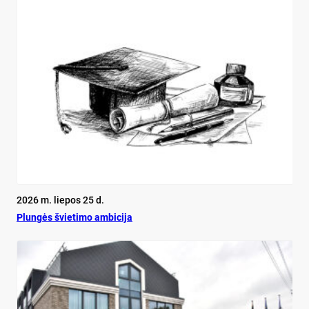
2026 m. liepos 25 d.
Plun­gės švie­ti­mo am­bi­ci­ja