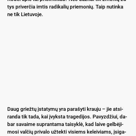
tys pri­ver­čia im­tis ra­di­ka­lių prie­mo­nių. Taip nu­tin­ka
ne tik Lie­tu­vo­je.
Daug griež­tų įsta­ty­mų yra pa­ra­šy­ti krau­ju – jie at­si­
ran­da tik ta­da, kai įvyks­ta tra­ge­di­jos. Pa­vyz­džiui, da­
bar sa­vai­me su­pran­ta­ma tai­syk­lė, kad lai­ve gel­bė­ji­
mo­si val­čių pri­va­lo už­tek­ti vi­siems ke­lei­viams, įsi­ga­