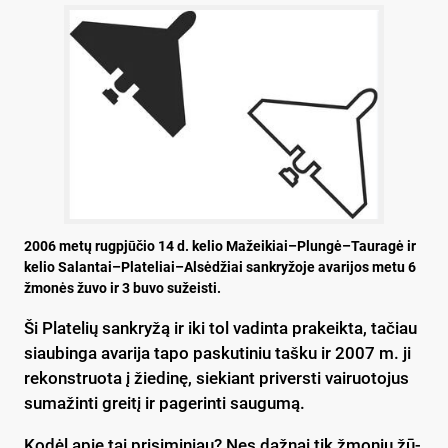
2006 me­tų rugp­jū­čio 14 d. ke­lio Mažeikiai–Plungė–Tauragė ir
ke­lio Salantai–Plateliai–Alsėdžiai san­kry­žo­je ava­ri­jos me­tu 6
žmo­nės žu­vo ir 3 bu­vo su­žeis­ti.
Ši Pla­te­lių san­kry­žą ir iki tol va­din­ta pra­keik­ta, ta­čiau
siau­bin­ga ava­ri­ja ta­po pa­sku­ti­niu taš­ku ir 2007 m. ji
re­konst­ruo­ta į žie­di­nę, sie­kiant pri­vers­ti vai­ruo­to­jus
su­ma­žin­ti grei­tį ir pa­ge­rin­ti sau­gu­mą.
Ko­dėl apie tai pri­si­mi­niau? Nes daž­nai tik žmo­nių žū­