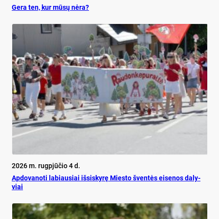
Ge­ra ten, kur mū­sų nė­ra?
2026 m. rugpjūčio 4 d.
Ap­do­va­no­ti la­biau­siai iš­si­sky­rę Mies­to šven­tės ei­se­nos da­ly­
viai