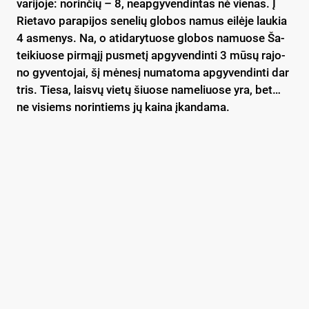
va­ri­jo­je: no­rin­čių – 8, neap­gy­ven­din­tas nė vie­nas. Į
Rie­ta­vo pa­ra­pi­jos se­ne­lių glo­bos na­mus ei­lė­je lau­kia
4 as­me­nys. Na, o ati­da­ry­tuo­se glo­bos na­muo­se Ša­
tei­kiuo­se pir­mą­jį pus­me­tį ap­gy­ven­din­ti 3 mū­sų ra­jo­
no gy­ven­to­jai, šį mė­ne­sį nu­ma­to­ma ap­gy­ven­din­ti dar
tris. Tie­sa, lais­vų vie­tų šiuo­se na­me­liuo­se yra, bet…
ne vi­siems no­rin­tiems jų kai­na įkan­da­ma.