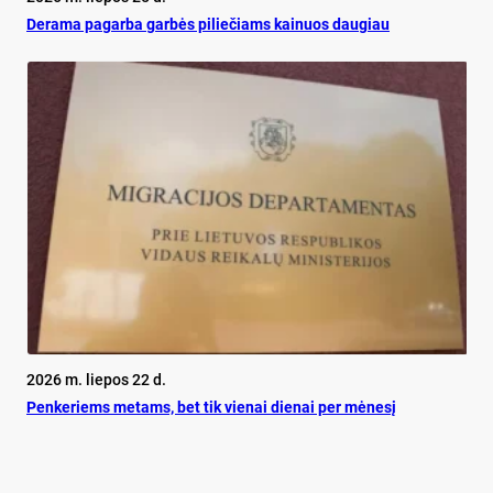
De­ra­ma pa­gar­ba gar­bės pi­lie­čiams kai­nuos dau­giau
2026 m. liepos 22 d.
Pen­ke­riems me­tams, bet tik vie­nai die­nai per mė­ne­sį