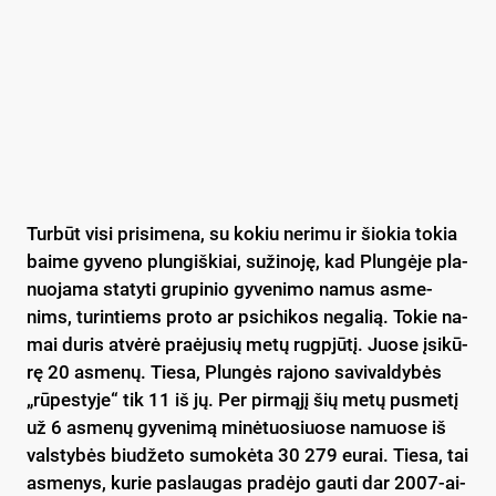
Tur­būt vi­si pri­si­me­na, su ko­kiu ne­ri­mu ir šio­kia to­kia
bai­me gy­ve­no plun­giš­kiai, su­ži­no­ję, kad Plun­gė­je pla­
nuo­ja­ma sta­ty­ti gru­pi­nio gy­ve­ni­mo na­mus as­me­
nims, tu­rin­tiems pro­to ar psi­chi­kos ne­ga­lią. To­kie na­
mai du­ris at­vė­rė praė­ju­sių me­tų rugp­jū­tį. Juo­se įsi­kū­
rę 20 as­me­nų. Tie­sa, Plun­gės ra­jo­no sa­vi­val­dy­bės
„rū­pes­ty­je“ tik 11 iš jų. Per pir­mą­jį šių me­tų pus­me­tį
už 6 as­me­nų gy­ve­ni­mą mi­nė­tuo­siuo­se na­muo­se iš
vals­ty­bės biu­dže­to su­mo­kė­ta 30 279 eu­rai. Tie­sa, tai
as­me­nys, ku­rie pa­slau­gas pra­dė­jo gau­ti dar 2007-ai­