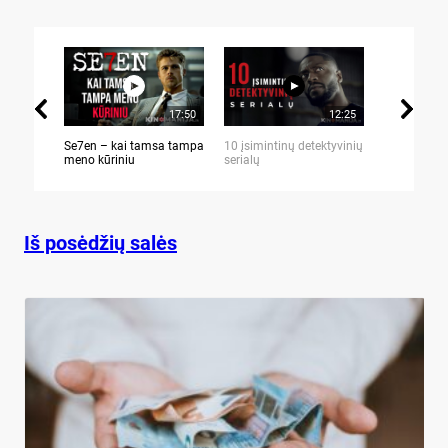
17:50
12:25
Se7en – kai tamsa tampa
10 įsimintinų detektyvinių
10 įtemptų,
meno kūriniu
serialų
stingdančių 
Iš posėdžių salės