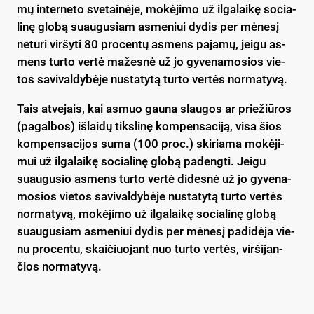
mų in­ter­ne­to sve­tai­nė­je, mo­kė­ji­mo už il­ga­lai­kę so­cia­
li­nę glo­bą suau­gu­siam as­me­niui dy­dis per mė­ne­sį
ne­tu­ri vir­šy­ti 80 pro­cen­tų as­mens pa­ja­mų, jei­gu as­
mens tur­to ver­tė ma­žes­nė už jo gy­ve­na­mo­sios vie­
tos sa­vi­val­dy­bė­je nu­sta­ty­tą tur­to ver­tės nor­ma­ty­vą.
Tais at­ve­jais, kai as­muo gau­na slau­gos ar prie­žiū­ros
(pa­gal­bos) iš­lai­dų tiks­li­nę kom­pen­sa­ci­ją, vi­sa šios
kom­pen­sa­ci­jos su­ma (100 pro­c.) ski­ria­ma mo­kė­ji­
mui už il­ga­lai­kę so­cia­li­nę glo­bą pa­deng­ti. Jei­gu
suau­gu­sio as­mens tur­to ver­tė di­des­nė už jo gy­ve­na­
mo­sios vie­tos sa­vi­val­dy­bė­je nu­sta­ty­tą tur­to ver­tės
nor­ma­ty­vą, mo­kė­ji­mo už il­ga­lai­kę so­cia­li­nę glo­bą
suau­gu­siam as­me­niui dy­dis per mė­ne­sį pa­di­dė­ja vie­
nu pro­cen­tu, skai­čiuo­jant nuo tur­to ver­tės, vir­ši­jan­
čios nor­ma­ty­vą.