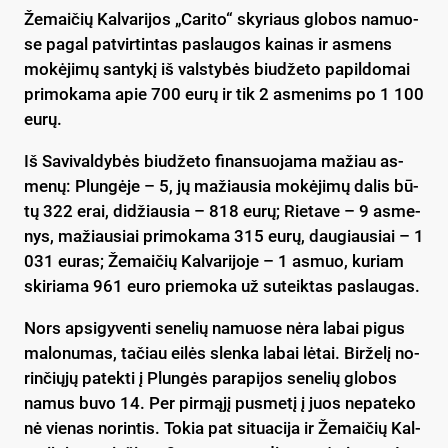
Že­mai­čių Kal­va­ri­jos „Ca­ri­to“ skyriaus glo­bos na­muo­
se pa­gal pa­tvir­tin­tas pa­slau­gos kai­nas ir as­mens
mo­kė­ji­mų san­ty­kį iš vals­ty­bės biu­dže­to pa­pil­do­mai
pri­mo­ka­ma apie 700 eu­rų ir tik 2 as­me­nims po 1 100
eu­rų.
Iš Sa­vi­val­dy­bės biu­dže­to fi­nan­suo­ja­ma ma­žiau as­
me­nų: Plun­gė­je – 5, jų ma­žiau­sia mo­kė­ji­mų da­lis bū­
tų 322 erai, di­džiau­sia – 818 eu­rų; Rie­ta­ve – 9 as­me­
nys, ma­žiau­siai pri­mo­ka­ma 315 eu­rų, dau­giau­siai – 1
031 eu­ras; Že­mai­čių Kal­va­ri­jo­je – 1 as­muo, ku­riam
ski­ria­ma 961 eu­ro prie­mo­ka už su­teik­tas pa­slau­gas.
Nors ap­si­gy­ven­ti se­ne­lių na­muo­se nė­ra la­bai pi­gus
ma­lo­nu­mas, ta­čiau ei­lės slen­ka la­bai lė­tai. Bir­že­lį no­
rin­čių­jų pa­tek­ti į Plun­gės pa­ra­pi­jos se­ne­lių glo­bos
na­mus bu­vo 14. Per pir­mą­jį pus­me­tį į juos ne­pa­te­ko
nė vie­nas no­rin­tis. To­kia pat si­tua­ci­ja ir Že­mai­čių Kal­