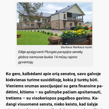
Sauliaus Narkaus nuotr.
Eilėje apsigyventi Plungės parapijos senelių
globos namuose laukia 14 mūsų rajono
gyventojų
Ko ge­ro, kal­bė­da­mi apie orią se­nat­vę, sa­vo gal­vo­je
kiek­vie­nas tu­ri­me su­si­dė­lio­ję, ko­kia ji tu­rė­tų bū­ti.
Vie­niems oru­mas aso­ci­juo­ja­si su ge­ra fi­nan­si­ne pa­
dė­ti­mi, ki­tiems – su ga­li­my­be pa­čiam ap­si­tar­nau­ti,
tre­tiems – su vi­so­ke­rio­pos pa­gal­bos ga­vi­mu. Ka­
dan­gi vi­suo­me­nė sens­ta, nie­ko keis­to, kad ša­ly­je