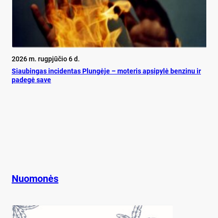
2026 m. rugpjūčio 6 d.
Siau­bin­gas in­ci­den­tas Plun­gė­je – mo­te­ris ap­si­py­lė ben­zi­nu ir
pa­de­gė sa­ve
Nuomonės