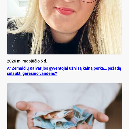
2026 m. rugpjūčio 5 d.
Ar Že­mai­čių Kal­va­ri­jos gy­ven­to­jai už vi­są kai­ną per­ka… pa­ža­dą
su­lauk­ti ge­res­nio van­dens?