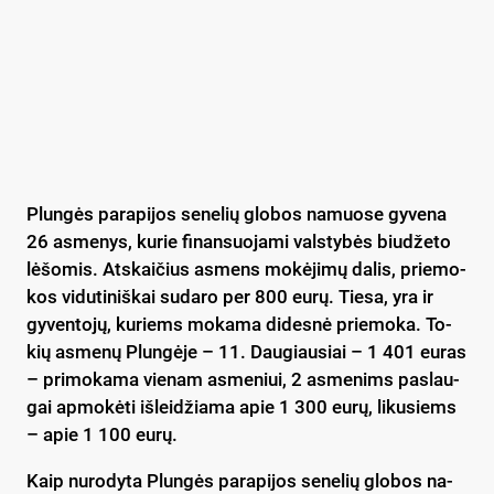
Plun­gės pa­ra­pi­jos se­ne­lių glo­bos na­muo­se gy­ve­na
26 as­me­nys, ku­rie fi­nan­suo­ja­mi vals­ty­bės biu­dže­to
lė­šo­mis. Ats­kai­čius as­mens mo­kė­ji­mų da­lis, prie­mo­
kos vi­du­ti­niš­kai su­da­ro per 800 eu­rų. Tie­sa, yra ir
gyventojų, ku­riems ­mo­ka­ma di­des­nė prie­mo­ka. To­
kių as­me­nų Plun­gė­je – 11. Dau­giau­siai – 1 401 eu­ras
– pri­mo­ka­ma vie­nam as­me­niui, 2 as­me­nims pa­slau­
gai ap­mo­kė­ti iš­lei­džia­ma apie 1 300 eu­rų, li­ku­siems
– apie 1 100 eu­rų.
Kaip nu­ro­dy­ta Plun­gės pa­ra­pi­jos se­ne­lių glo­bos na­