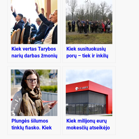
Kiek vertas Tarybos
Kiek susituokusių
narių darbas žmonių
porų – tiek ir inkilų
labui?
Plun­gės ši­lu­mos
Kiek mi­li­jo­nų eu­rų
tink­lų fias­ko. Kiek
mo­kes­čių at­sei­kė­jo
po­li­ti­kų am­bi­ci­jos
Plun­gės įmo­nės?