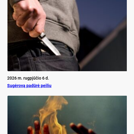
2026 m. rugpjūčio 6 d.
Su­gė­ro­vą pa­dū­rė pei­liu