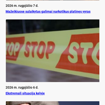
2026 m. rugpjūčio 7 d.
Mažeikiuose sulaikytas galimai narkotikus platinęs vyras
2026 m. rugpjūčio 6 d.
Ekst­re­ma­li si­tua­ci­ja ke­ly­je