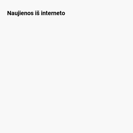
kai­nuos ši­lu­mos var­
to­to­jams?
Naujienos iš interneto