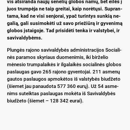
vis at­si­ran­da nau­jų se­ne­lių glo­bos na­mų, bet ei­lės į
juos trum­pė­ja ne taip grei­tai, kaip no­rė­tų­si. Sup­ran­
ta­ma, kad ne vi­si sen­jo­rai, ypač tu­rin­tys sun­kią ne­
ga­lią, ga­li su­si­mo­kė­ti už sa­vo prie­žiū­rą ir gy­ve­ni­mą
glo­bos įstai­go­je. Tad pri­si­dė­ti ten­ka ir vals­ty­bei, ir
sa­vi­val­dy­bėms.
Plun­gės ra­jo­no sa­vi­val­dy­bės ad­mi­nist­ra­ci­jos So­cia­li­
nės pa­ra­mos sky­riaus duo­me­ni­mis, iki bir­že­lio
mėnesio trum­pa­lai­kės ir il­ga­lai­kės so­cia­li­nės glo­bos
pa­slau­gas ga­vo 265 ra­jo­no gy­ven­to­jai. 211 as­me­nų
gau­tos pa­slau­gos ap­mo­kė­tos iš vals­ty­bės biu­dže­to
(šie­met jau pa­nau­do­ta 577 360 eu­rų). Už 54 as­me­
nims su­teik­tas pa­slau­gas mo­kė­ta iš Sa­vi­val­dy­bės
biu­dže­to (šie­met – 128 342 eu­rai).