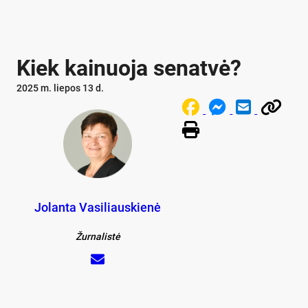
Kiek kai­nuo­ja se­nat­vė?
2025 m. liepos 13 d.
Jolanta Vasiliauskienė
Žurnalistė