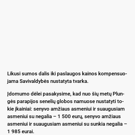
Li­ku­si su­mos da­lis iki pa­slau­gos kai­nos kom­pen­suo­
ja­ma Sa­vi­val­dy­bės nu­sta­ty­ta tvar­ka.
Įdo­mu­mo dė­lei pa­sa­ky­si­me, kad nuo šių me­tų Plun­
gės pa­ra­pi­jos se­ne­lių glo­bos na­muo­se nu­sta­ty­ti to­
kie įkai­niai: se­ny­vo am­žiaus as­me­niui ir suau­gu­siam
as­me­niui su ne­ga­lia – 1 500 eu­rų, se­ny­vo am­žiaus
as­me­niui ir suau­gu­siam as­me­niui su sun­kia ne­ga­lia –
1 985 eu­rai.