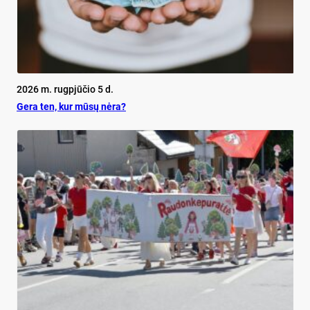
2026 m. rugpjūčio 5 d.
Ge­ra ten, kur mū­sų nė­ra?