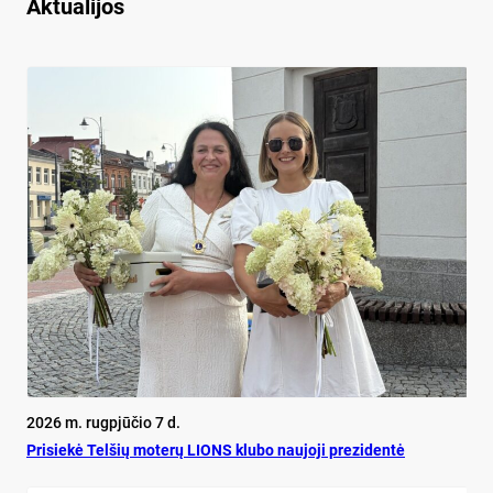
Aktualijos
2026 m. rugpjūčio 7 d.
Pri­siekė Tel­šių mo­terų LIONS klu­bo nau­jo­ji pre­zi­dentė