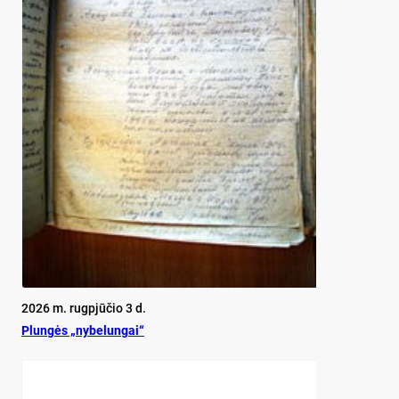
2026 m. rugpjūčio 3 d.
Plun­gės „ny­be­lun­gai“