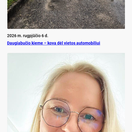
2026 m. rugpjūčio 6 d.
Dau­gia­bu­čio kie­me – ko­va dėl vie­tos au­to­mo­bi­liui