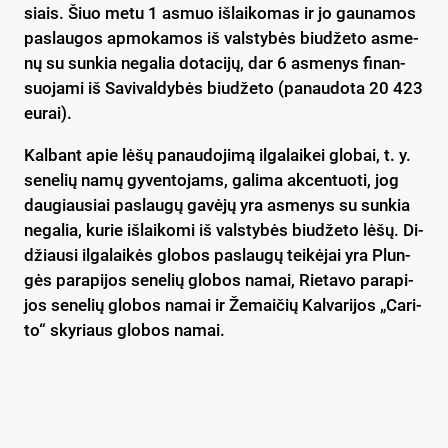
siais. Šiuo me­tu 1 as­muo iš­lai­ko­mas ir jo gau­na­mos
pa­slau­gos ap­mo­ka­mos iš vals­ty­bės biu­dže­to as­me­
nų su sun­kia ne­ga­lia do­ta­ci­jų, dar 6 as­me­nys fi­nan­
suo­ja­mi iš Sa­vi­val­dy­bės biu­dže­to (pa­nau­do­ta 20 423
eu­rai).
Kal­bant apie lė­šų pa­nau­do­ji­mą il­ga­lai­kei glo­bai, t. y.
se­ne­lių na­mų gy­ven­to­jams, ga­li­ma ak­cen­tuo­ti, jog
dau­giau­siai pa­slau­gų ga­vė­jų yra as­me­nys su sun­kia
ne­ga­lia, ku­rie iš­lai­ko­mi iš vals­ty­bės biu­dže­to lė­šų. Di­
džiau­si il­ga­lai­kės glo­bos pa­slau­gų tei­kė­jai yra Plun­
gės pa­ra­pi­jos se­ne­lių glo­bos na­mai, Rie­ta­vo pa­ra­pi­
jos se­ne­lių glo­bos na­mai ir Že­mai­čių Kal­va­ri­jos „Ca­ri­
to“ skyriaus glo­bos na­mai.