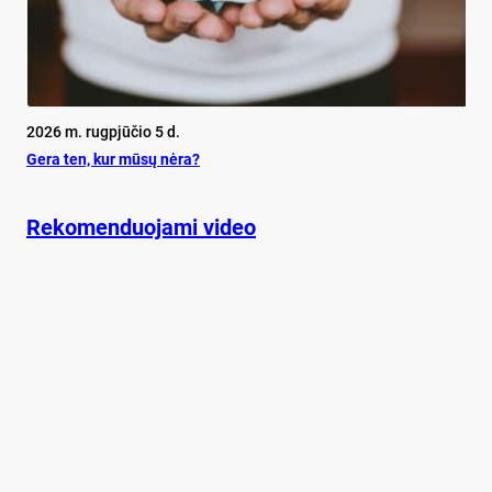
2026 m. rugpjūčio 5 d.
Ge­ra ten, kur mū­sų nė­ra?
Rekomenduojami video