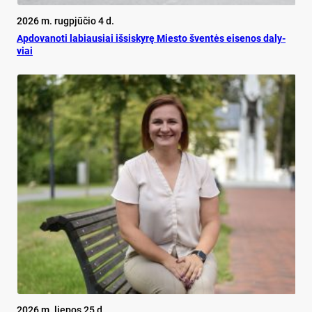
2026 m. rugpjūčio 4 d.
Ap­do­va­no­ti la­biau­siai iš­si­sky­rę Mies­to šven­tės ei­se­nos da­ly­
viai
2026 m. liepos 25 d.