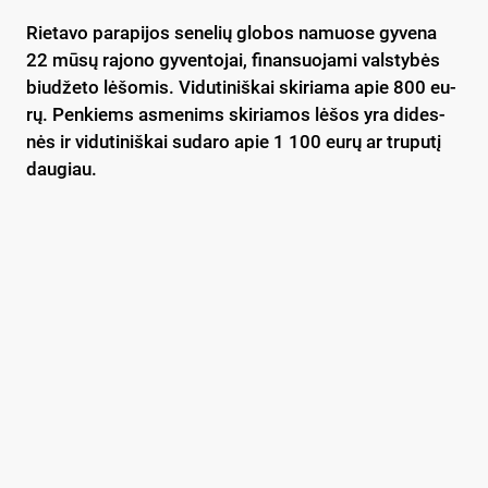
Rie­ta­vo pa­ra­pi­jos se­ne­lių glo­bos na­muo­se gy­ve­na
22 mū­sų ra­jo­no gy­ven­to­jai, fi­nan­suo­ja­mi vals­ty­bės
biu­dže­to lė­šo­mis. Vi­du­ti­niš­kai ski­ria­ma apie 800 eu­
rų. Pen­kiems as­me­nims ski­ria­mos lė­šos yra di­des­
nės ir vi­du­ti­niš­kai su­da­ro apie 1 100 eu­rų ar tru­pu­tį
dau­giau.