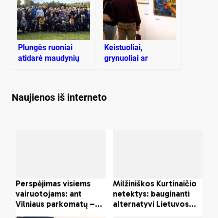
Plungės ruoniai
Keistuoliai,
atidarė maudynių
grynuoliai ar
sezoną
ekscentrikai?
Naujienos iš interneto