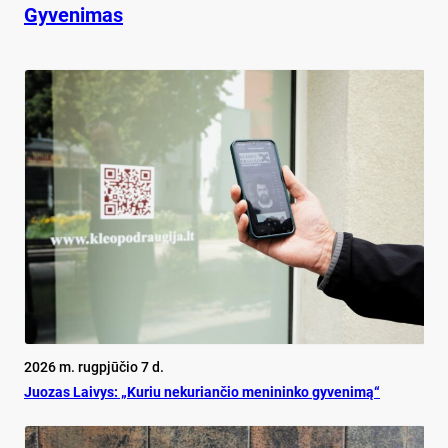
Gyvenimas
2026 m. rugpjūčio 7 d.
Juo­zas Lai­vys: „Ku­riu ne­ku­rian­čio me­ni­nin­ko gy­ve­ni­mą“