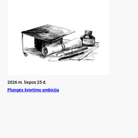
2026 m. liepos 25 d.
Plun­gės švie­ti­mo am­bi­ci­ja