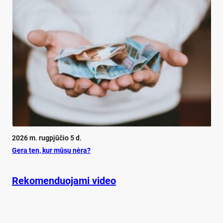
2026 m. rugpjūčio 5 d.
Ge­ra ten, kur mū­sų nė­ra?
Rekomenduojami video