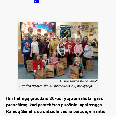
Aušros Dirvonskienės nuotr.
Bendra nuotrauka su pirmokais ir jų mokytoja
Itin lietingą gruodžio 20-os rytą žurnalistai gavo
pranešimą, kad pastebėtas puošniai apsirengęs
Kalėdų Senelis su didžiule vešlia barzda, einantis