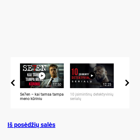
17:50
12:25
Se7en – kai tamsa tampa
10 įsimintinų detektyvinių
10 įtemptų,
meno kūriniu
serialų
stingdančių 
Iš posėdžių salės