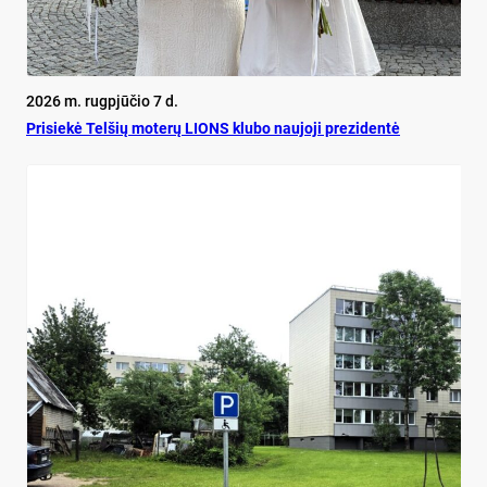
2026 m. rugpjūčio 7 d.
Pri­siekė Tel­šių mo­terų LIONS klu­bo nau­jo­ji pre­zi­dentė