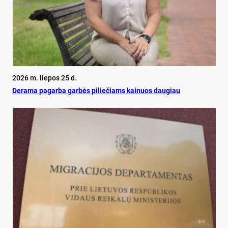
2026 m. liepos 25 d.
De­ra­ma pa­gar­ba gar­bės pi­lie­čiams kai­nuos dau­giau