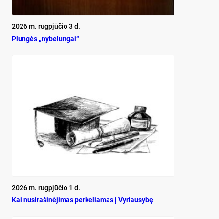
2026 m. rugpjūčio 3 d.
Plun­gės „ny­be­lun­gai“
2026 m. rugpjūčio 1 d.
Kai nu­si­ra­ši­nė­ji­mas per­ke­lia­mas į Vy­riau­sy­bę