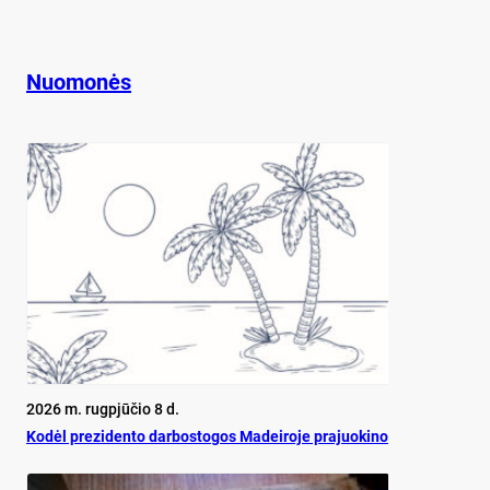
Nuomonės
2026 m. rugpjūčio 8 d.
Ko­dėl pre­zi­den­to dar­bos­to­gos Ma­dei­ro­je pra­juo­ki­no