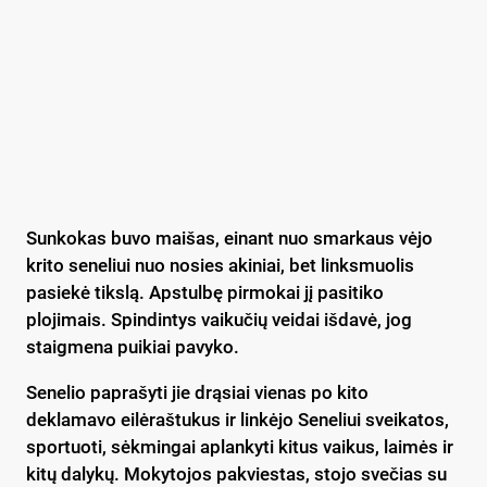
Sunkokas buvo maišas, einant nuo smarkaus vėjo
krito seneliui nuo nosies akiniai, bet linksmuolis
pasiekė tikslą. Apstulbę pirmokai jį pasitiko
plojimais. Spindintys vaikučių veidai išdavė, jog
staigmena puikiai pavyko.
Senelio paprašyti jie drąsiai vienas po kito
deklamavo eilėraštukus ir linkėjo Seneliui sveikatos,
sportuoti, sėkmingai aplankyti kitus vaikus, laimės ir
kitų dalykų. Mokytojos pakviestas, stojo svečias su