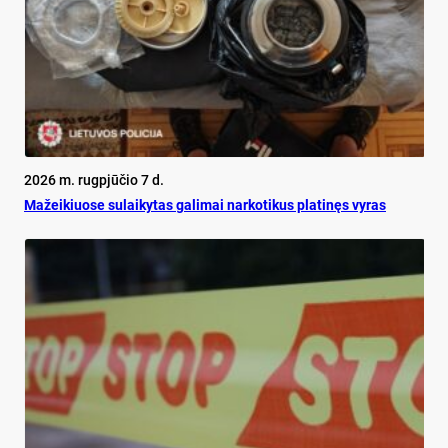
2026 m. rugpjūčio 7 d.
Mažeikiuose sulaikytas galimai narkotikus platinęs vyras