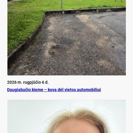
2026 m. rugpjūčio 6 d.
Dau­gia­bu­čio kie­me – ko­va dėl vie­tos au­to­mo­bi­liui