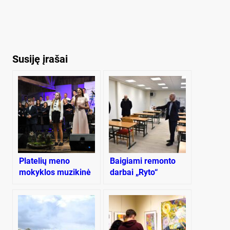
Susiję įrašai
Platelių meno
Baigiami remonto
mokyklos muzikinė
darbai „Ryto“
padėka už
mokykloje
bendrystę ir
bendradarbiavimą