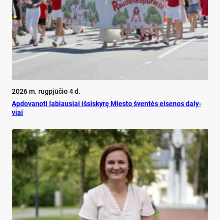
2026 m. rugpjūčio 4 d.
Ap­do­va­no­ti la­biau­siai iš­si­sky­rę Mies­to šven­tės ei­se­nos da­ly­
viai