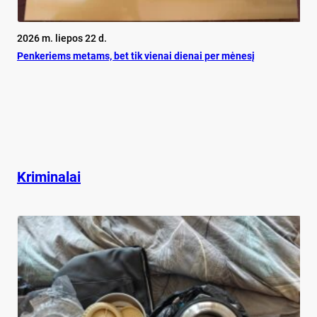
2026 m. liepos 22 d.
Pen­ke­riems me­tams, bet tik vie­nai die­nai per mė­ne­sį
Kriminalai