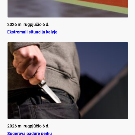
2026 m. rugpjūčio 6 d.
Ekst­re­ma­li si­tua­ci­ja ke­ly­je
2026 m. rugpjūčio 6 d.
Su­gė­ro­vą pa­dū­rė pei­liu