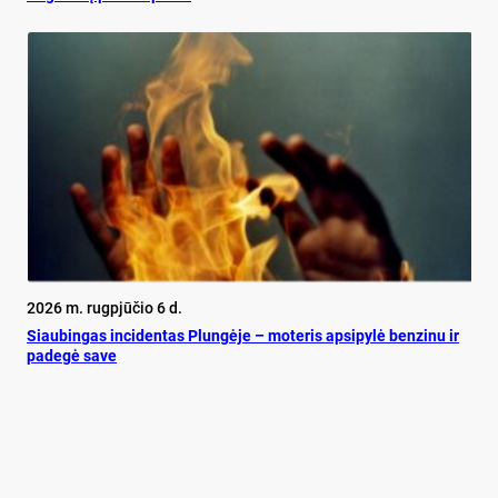
2026 m. rugpjūčio 6 d.
Siau­bin­gas in­ci­den­tas Plun­gė­je – mo­te­ris ap­si­py­lė ben­zi­nu ir
pa­de­gė sa­ve