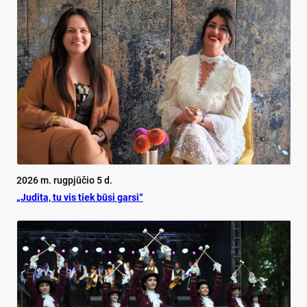
2026 m. rugpjūčio 5 d.
„Judita, tu vis tiek būsi garsi“