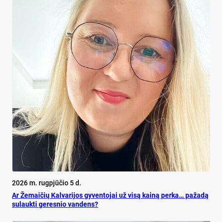
2026 m. rugpjūčio 5 d.
Ar Že­mai­čių Kal­va­ri­jos gy­ven­to­jai už vi­są kai­ną per­ka… pa­ža­dą
su­lauk­ti ge­res­nio van­dens?