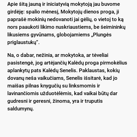
Apie šitą jauną ir iniciatyvią mokytoją jau buvome
girdėję: spalio mėnesį, Mokytojų dienos proga, ji
paprašė mokinių nedovanoti jai gėlių, o vietoj to ką
nors paaukoti likimo nuskriaustiems, be šeimininkų
likusiems gyvūnams, globojamiems „Plungės
priglaustukų“.
Na, o dabar, nežinia, ar mokytoka, ar tėveliai
pasistengė, jog artėjančių Kalėdų proga pirmokėlius
aplankytų pats Kalėdų Senelis. Paklaustas, kokių
dovanų neša vaikučiams, Senelis išsitarė, kad jo
maišas pilnas knygučių su linksmomis ir
lavinančiomis užduotėlėmis, kad vaikai būtų dar
gudresni ir geresni, žinoma, yra ir truputis
saldumynų.