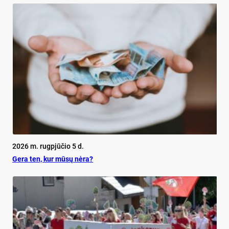
2026 m. rugpjūčio 5 d.
Ge­ra ten, kur mū­sų nė­ra?