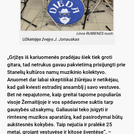
Linos RUIBIENĖS nuotr.
Užkietėjęs žvejys J. Jonauskas
„Grįžęs iš kariuomenės pradėjau šiek tiek groti
gitara, tad netrukus gavau pakvietimą prisijungti prie
Stanelių kultūros namų muzikinio kolektyvo.
Anuomet dar labai skeptiškai žiūrėjau ir netikėjau,
kad gali kviesti estradinį ansamblį į savo vestuves.
Bet nė nepajutome, kaip greitai tapome populiarūs
visoje Žemaitijoje ir vos spėdavome suktis tarp
gausybės užsakymų. Galiausiai teko įsigyti ir
rimtesnę muzikos aparatūrą, kad pasirodymai būtų
aukštesnės kokybės. Taip nejučia ir pralėkė 25
metai, grojant vestuvėse ir kitose šventėse“, –