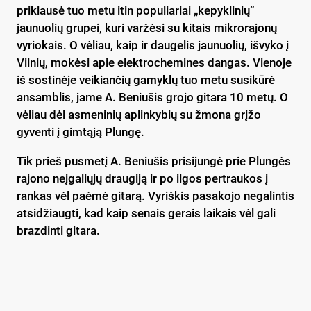
priklausė tuo metu itin populiariai „kepyklinių“
jaunuolių grupei, kuri varžėsi su kitais mikrorajonų
vyriokais. O vėliau, kaip ir daugelis jaunuolių, išvyko į
Vilnių, mokėsi apie elektrochemines dangas. Vienoje
iš sostinėje veikiančių gamyklų tuo metu susikūrė
ansamblis, jame A. Beniušis grojo gitara 10 metų. O
vėliau dėl asmeninių aplinkybių su žmona grįžo
gyventi į gimtąją Plungę.
Tik prieš pusmetį A. Beniušis prisijungė prie Plungės
rajono neįgaliųjų draugiją ir po ilgos pertraukos į
rankas vėl paėmė gitarą. Vyriškis pasakojo negalintis
atsidžiaugti, kad kaip senais gerais laikais vėl gali
brazdinti gitara.