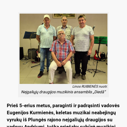
Linos RUIBIENĖS nuotr.
Neįgaliųjų draugijos muzikinis ansamblis „Diedā“
Prieš 5-erius metus, paraginti ir padrąsinti vadovės
Eugenijos Kurmienės, keletas muzikai neabejingų
vyrukų iš Plungės rajono neįgaliųjų draugijos su
vadovu Andriumi Juška priešaky subūrė muzikinį