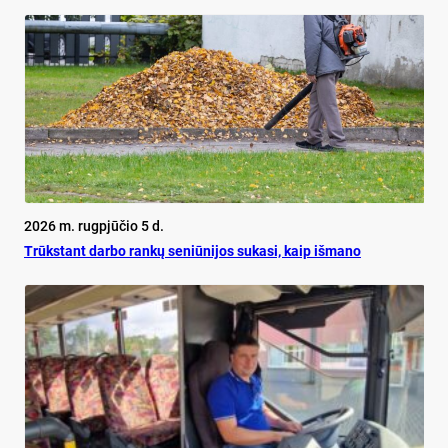
2026 m. rugpjūčio 5 d.
Trūks­tant dar­bo ran­kų se­niū­ni­jos su­ka­si, kaip iš­ma­no