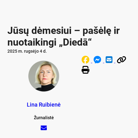
Jūsų dėmesiui – pašėlę ir
nuotaikingi „Diedā“
2025 m. rugsėjo 4 d.
Lina Ruibienė
Žurnalistė