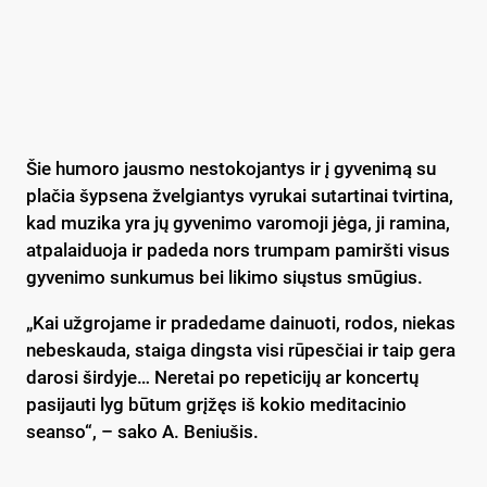
Šie humoro jausmo nestokojantys ir į gyvenimą su
plačia šypsena žvelgiantys vyrukai sutartinai tvirtina,
kad muzika yra jų gyvenimo varomoji jėga, ji ramina,
atpalaiduoja ir padeda nors trumpam pamiršti visus
gyvenimo sunkumus bei likimo siųstus smūgius.
„Kai užgrojame ir pradedame dainuoti, rodos, niekas
nebeskauda, staiga dingsta visi rūpesčiai ir taip gera
darosi širdyje… Neretai po repeticijų ar koncertų
pasijauti lyg būtum grįžęs iš kokio meditacinio
seanso“, – sako A. Beniušis.