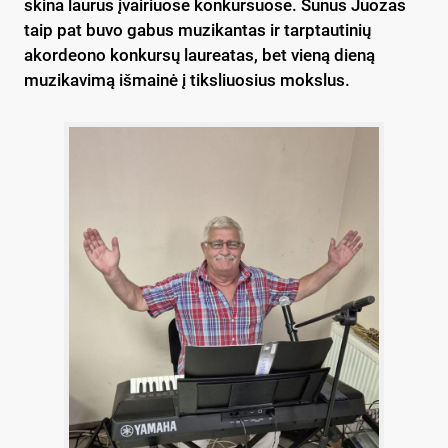
skina laurus įvairiuose konkursuose. Sūnus Juozas
taip pat buvo gabus muzikantas ir tarptautinių
akordeono konkursų laureatas, bet vieną dieną
muzikavimą išmainė į tiksliuosius mokslus.