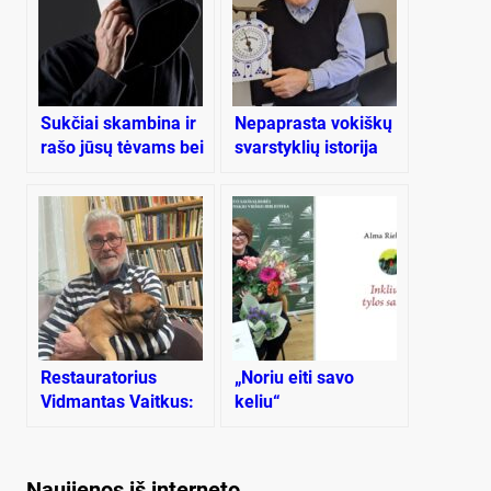
Sukčiai skambina ir
Ne­pap­ras­ta vo­kiš­kų
rašo jūsų tėvams bei
svars­tyk­lių is­to­ri­ja
seneliams: kaip juos
apsaugoti?
Restauratorius
„Noriu eiti savo
Vidmantas Vaitkus:
keliu“
„Supratau, ką turiu
padaryti“
Naujienos iš interneto