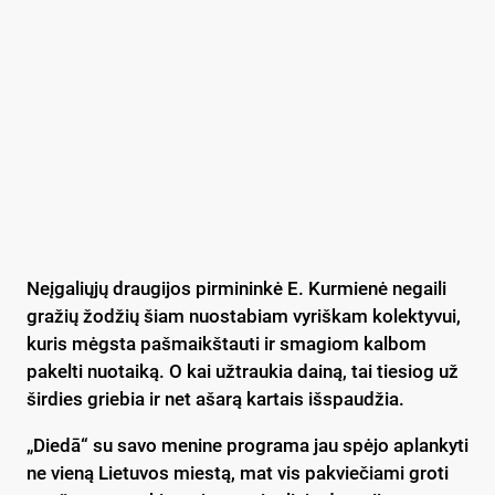
Neįgaliųjų draugijos pirmininkė E. Kurmienė negaili
gražių žodžių šiam nuostabiam vyriškam kolektyvui,
kuris mėgsta pašmaikštauti ir smagiom kalbom
pakelti nuotaiką. O kai užtraukia dainą, tai tiesiog už
širdies griebia ir net ašarą kartais išspaudžia.
„Diedā“ su savo menine programa jau spėjo aplankyti
ne vieną Lietuvos miestą, mat vis pakviečiami groti