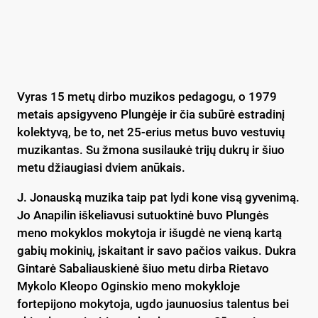
Vyras 15 metų dirbo muzikos pedagogu, o 1979
metais apsigyveno Plungėje ir čia subūrė estradinį
kolektyvą, be to, net 25-erius metus buvo vestuvių
muzikantas. Su žmona susilaukė trijų dukrų ir šiuo
metu džiaugiasi dviem anūkais.
J. Jonauską muzika taip pat lydi kone visą gyvenimą.
Jo Anapilin iškeliavusi sutuoktinė buvo Plungės
meno mokyklos mokytoja ir išugdė ne vieną kartą
gabių mokinių, įskaitant ir savo pačios vaikus. Dukra
Gintarė Sabaliauskienė šiuo metu dirba Rietavo
Mykolo Kleopo Oginskio meno mokykloje
fortepijono mokytoja, ugdo jaunuosius talentus bei