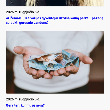
2026 m. rugpjūčio 5 d.
Ar Že­mai­čių Kal­va­ri­jos gy­ven­to­jai už vi­są kai­ną per­ka… pa­ža­dą
su­lauk­ti ge­res­nio van­dens?
2026 m. rugpjūčio 5 d.
Ge­ra ten, kur mū­sų nė­ra?