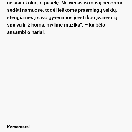
ne šiaip kokie, o pašėlę. Nė vienas iš mūsų nenorime
sėdėti namuose, todėl ieškome prasmingų veiklų,
stengiamės į savo gyvenimus įnešti kuo įvairesnių
spalvų ir, žinoma, mylime muziką“, – kalbėjo
ansamblio nariai.
Komentarai