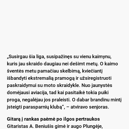
„Susirgau šia liga, susipažinęs su vienu kaimynu,
kuris jau skraido daugiau nei dešimt metų. O kaimo
šventės metu pamačiau skelbimą, kviečiantį
išbandyti ekstremalią pramogą ir užsiregistruoti
paskraidymui su moto skraidykle. Nuo jaunystės
domėjausi aviacija, tad kai pasitaikė tokia puiki
proga, negalėjau jos praleisti. O dabar brandinu mintį
įsteigti parasparnių klubą“, – atviravo senjoras.
Gitarą į rankas paėmė po ilgos pertraukos
Gitaristas A. Beniušis gimė ir augo Plungėje,