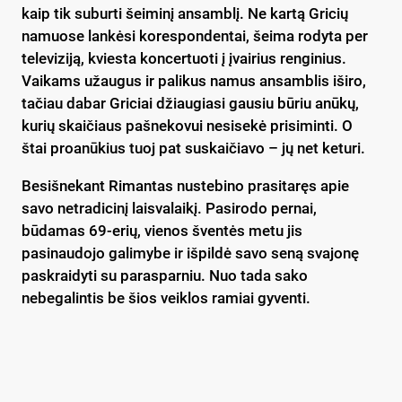
kaip tik suburti šeiminį ansamblį. Ne kartą Gricių
namuose lankėsi korespondentai, šeima rodyta per
televiziją, kviesta koncertuoti į įvairius renginius.
Vaikams užaugus ir palikus namus ansamblis iširo,
tačiau dabar Griciai džiaugiasi gausiu būriu anūkų,
kurių skaičiaus pašnekovui nesisekė prisiminti. O
štai proanūkius tuoj pat suskaičiavo – jų net keturi.
Besišnekant Rimantas nustebino prasitaręs apie
savo netradicinį laisvalaikį. Pasirodo pernai,
būdamas 69-erių, vienos šventės metu jis
pasinaudojo galimybe ir išpildė savo seną svajonę
paskraidyti su parasparniu. Nuo tada sako
nebegalintis be šios veiklos ramiai gyventi.