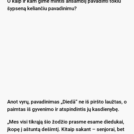
O kaip ir kam gimė mintis ansamblį pavadinti tokiu
šypseną keliančiu pavadinimu?
Anot vyrų, pavadinimas „Diedā“ ne iš piršto laužtas, o
paimtas iš gyvenimo ir atspindintis jų kasdienybę.
„Mes visi tikrąją šio žodžio prasme esame diedukai,
įkopę į aštuntą dešimtį. Kitaip sakant – senjorai, bet