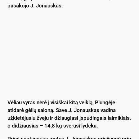
pasakojo J. Jonauskas.
Vėliau vyras nėrė į visiškai kitą veiklą, Plungėje
atidarė gėlių saloną. Save J. Jonauskas vadina
užkietėjusiu žveju ir džiaugiasi įspūdingais laimikiais,
o didžiausias – 14,8 kg svėrusi lydeka.
Prieš septynerius metus J. Jonauskas prisijungė prie