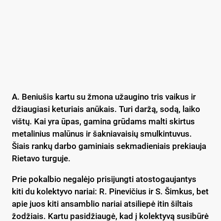
A. Beniušis kartu su žmona užaugino tris vaikus ir
džiaugiasi keturiais anūkais. Turi daržą, sodą, laiko
vištų. Kai yra ūpas, gamina grūdams malti skirtus
metalinius malūnus ir šakniavaisių smulkintuvus.
Šiais rankų darbo gaminiais sekmadieniais prekiauja
Rietavo turguje.
Prie pokalbio negalėjo prisijungti atostogaujantys
kiti du kolektyvo nariai: R. Pinevičius ir S. Šimkus, bet
apie juos kiti ansamblio nariai atsiliepė itin šiltais
žodžiais. Kartu pasidžiaugė, kad į kolektyvą susibūrė