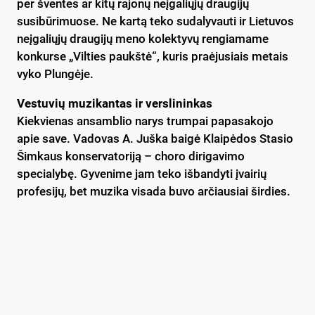
per šventes ar kitų rajonų neįgaliųjų draugijų
susibūrimuose. Ne kartą teko sudalyvauti ir Lietuvos
neįgaliųjų draugijų meno kolektyvų rengiamame
konkurse „Vilties paukštė“, kuris praėjusiais metais
vyko Plungėje.
Vestuvių muzikantas ir verslininkas
Kiekvienas ansamblio narys trumpai papasakojo
apie save. Vadovas A. Juška baigė Klaipėdos Stasio
Šimkaus konservatoriją – choro dirigavimo
specialybę. Gyvenime jam teko išbandyti įvairių
profesijų, bet muzika visada buvo arčiausiai širdies.