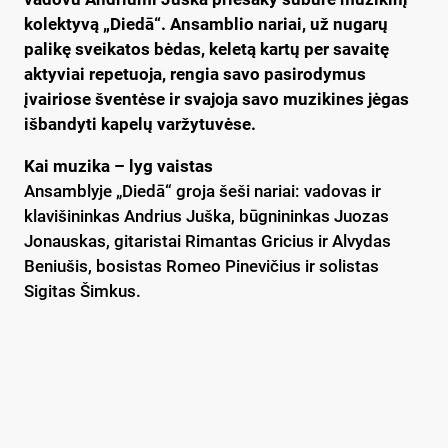
kolektyvą „Diedā“. Ansamblio nariai, už nugarų
palikę sveikatos bėdas, keletą kartų per savaitę
aktyviai repetuoja, rengia savo pasirodymus
įvairiose šventėse ir svajoja savo muzikines jėgas
išbandyti kapelų varžytuvėse.
Kai muzika – lyg vaistas
Ansamblyje „Diedā“ groja šeši nariai: vadovas ir
klavišininkas Andrius Juška, būgnininkas Juozas
Jonauskas, gitaristai Rimantas Gricius ir Alvydas
Beniušis, bosistas Romeo Pinevičius ir solistas
Sigitas Šimkus.