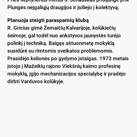
Plungės neįgaliųjų draugijos ir įsiliejo į kolektyvą.
Planuoja steigti parasparnių klubą
R. Gricius gimė Žemaičių Kalvarijoje, kolūkiečių
šeimoje, gal todėl nuo ankstyvos jaunystės turėjo
polinkį į techniką. Baigęs aštuonmetę mokyklą
susidūrė su rimtomis sveikatos problemomis.
Prasidėjo kelionės po gydymo įstaigas. 1973 metais
įstojo į Mažeikių rajono Viekšnių kaimo profesinę
mokyklą, įgijo mechanizacijos specialybę ir pradėjo
dirbti Varduvos kolūkyje.