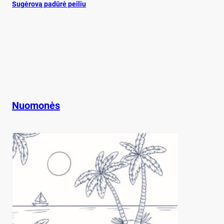
Su­gė­ro­vą pa­dū­rė pei­liu
Nuomonės