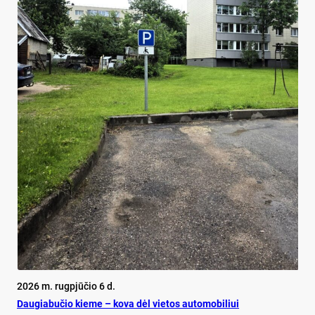
2026 m. rugpjūčio 6 d.
Dau­gia­bu­čio kie­me – ko­va dėl vie­tos au­to­mo­bi­liui