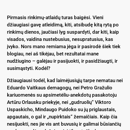
Pirmasis rinkimų-atlaidų turas baigėsi. Vieni
džiaugiasi gavę atleidimą, kiti, atsibudę kitą rytą po
rinkimų dienos, jaučiasi lyg suspardyti, dar kiti, kaip
visados, vaidina nustebusius, nesupratusius, kas
įvyko. Nors mano remiama jėga ir pasirodė šiek tiek
blogiau, nei aš tikėjau, bet rezultatai mane
nudžiugino – galėjau ir pasijuokti, ir pasidžiaugti, ir
susimąstyti. Kodėl?
Džiaugiausi todėl, kad laimėjusiųjų tarpe nematau nei
Eduardo Vaitkaus demagogų, nei Petro Gražulio
kariuomenės su apsimetėliu-anekdotų pasakotoju
Artūru Orlausku priekyje, nei „gudruolių“ Viktoro
Uspaskicho, Mindaugo Puidoko su jų priglaustais,
apgautais, o gal ir „nupirktais“ žemaičiais. Kaip čia
nesijuokti, nes jie vis ant buvusių ir galimai būsiančių