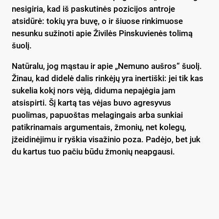
nesigiria, kad iš paskutinės pozicijos antroje
atsidūrė: tokių yra buvę, o ir šiuose rinkimuose
nesunku sužinoti apie Živilės Pinskuvienės tolimą
šuolį.
Natūralu, jog mąstau ir apie „Nemuno aušros“ šuolį.
Žinau, kad didelė dalis rinkėjų yra inertiški: jei tik kas
sukelia kokį nors vėją, diduma nepajėgia jam
atsispirti. Šį kartą tas vėjas buvo agresyvus
puolimas, papuoštas melagingais arba sunkiai
patikrinamais argumentais, žmonių, net kolegų,
įžeidinėjimu ir ryškia visažinio poza. Padėjo, bet juk
du kartus tuo pačiu būdu žmonių neapgausi.