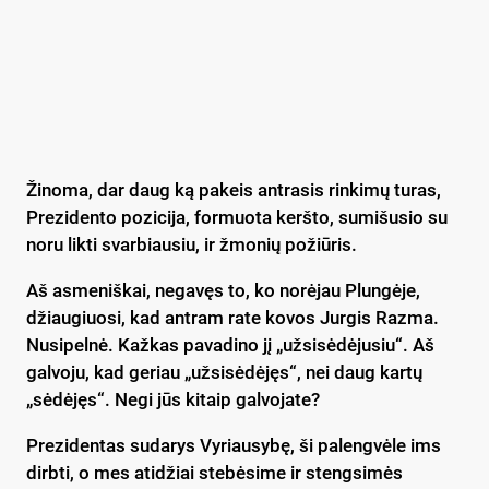
Žinoma, dar daug ką pakeis antrasis rinkimų turas,
Prezidento pozicija, formuota keršto, sumišusio su
noru likti svarbiausiu, ir žmonių požiūris.
Aš asmeniškai, negavęs to, ko norėjau Plungėje,
džiaugiuosi, kad antram rate kovos Jurgis Razma.
Nusipelnė. Kažkas pavadino jį „užsisėdėjusiu“. Aš
galvoju, kad geriau „užsisėdėjęs“, nei daug kartų
„sėdėjęs“. Negi jūs kitaip galvojate?
Prezidentas sudarys Vyriausybę, ši palengvėle ims
dirbti, o mes atidžiai stebėsime ir stengsimės