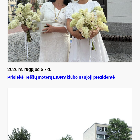
2026 m. rugpjūčio 7 d.
Pri­siekė Tel­šių mo­terų LIONS klu­bo nau­jo­ji pre­zi­dentė