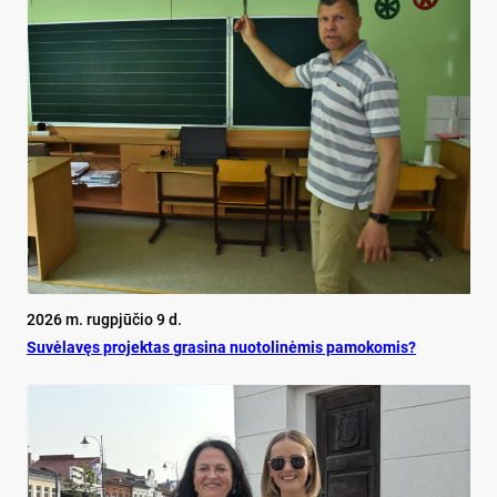
2026 m. rugpjūčio 9 d.
Su­vė­la­vęs pro­jek­tas gra­si­na nuo­to­li­nė­mis pa­mo­ko­mis?