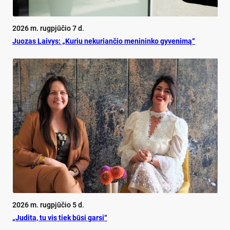
2026 m. rugpjūčio 7 d.
Juo­zas Lai­vys: „Ku­riu ne­ku­rian­čio me­ni­nin­ko gy­ve­ni­mą“
2026 m. rugpjūčio 5 d.
„Judita, tu vis tiek būsi garsi“