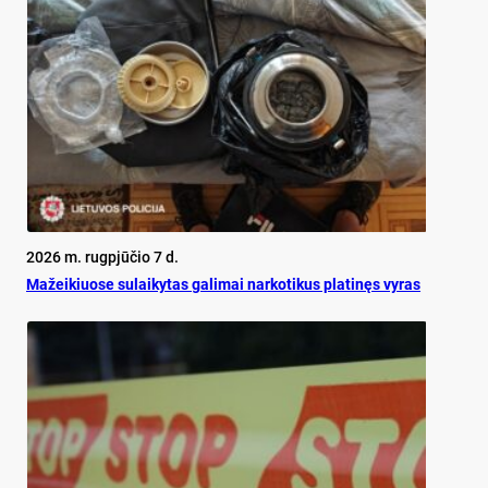
2026 m. rugpjūčio 7 d.
Mažeikiuose sulaikytas galimai narkotikus platinęs vyras