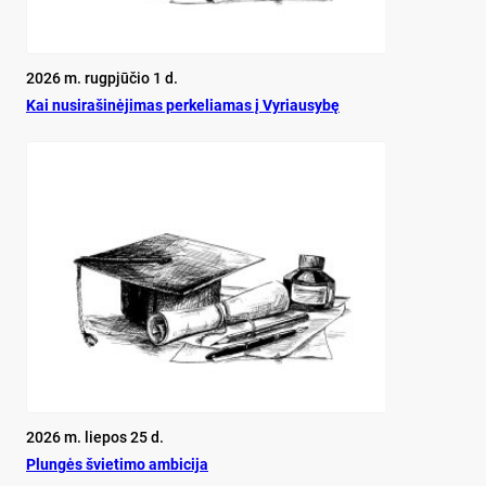
2026 m. rugpjūčio 1 d.
Kai nu­si­ra­ši­nė­ji­mas per­ke­lia­mas į Vy­riau­sy­bę
2026 m. liepos 25 d.
Plun­gės švie­ti­mo am­bi­ci­ja