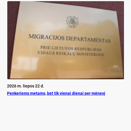
2026 m. liepos 22 d.
Pen­ke­riems me­tams, bet tik vie­nai die­nai per mė­ne­sį