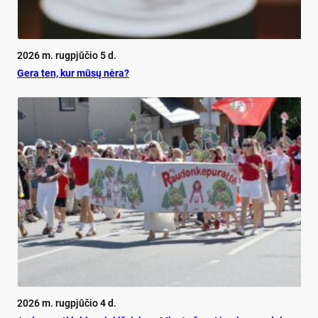
2026 m. rugpjūčio 5 d.
Ge­ra ten, kur mū­sų nė­ra?
2026 m. rugpjūčio 4 d.