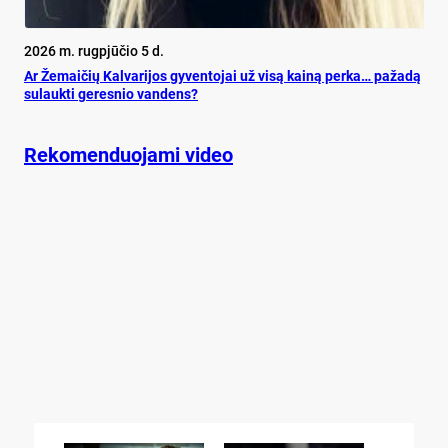
2026 m. rugpjūčio 5 d.
Ar Že­mai­čių Kal­va­ri­jos gy­ven­to­jai už vi­są kai­ną per­ka… pa­ža­dą
su­lauk­ti ge­res­nio van­dens?
Rekomenduojami video