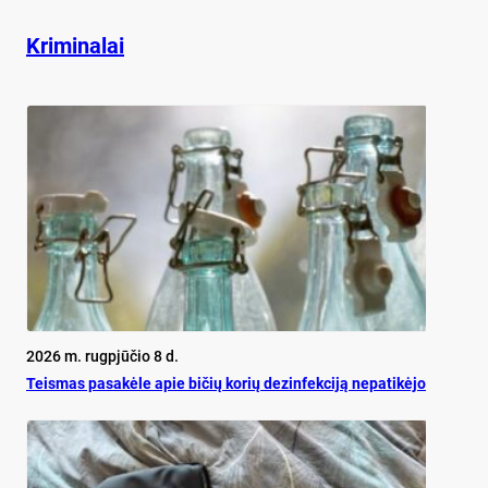
Kriminalai
2026 m. rugpjūčio 8 d.
Teis­mas pa­sa­kė­le apie bi­čių ko­rių de­zin­fek­ci­ją ne­pa­ti­kė­jo