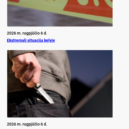
2026 m. rugpjūčio 6 d.
Ekst­re­ma­li si­tua­ci­ja ke­ly­je
2026 m. rugpjūčio 6 d.