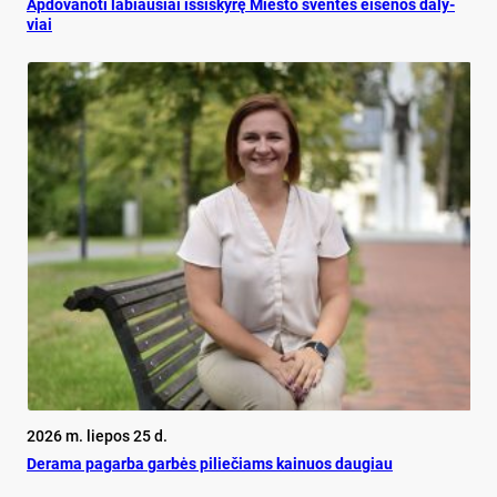
Ap­do­va­no­ti la­biau­siai iš­si­sky­rę Mies­to šven­tės ei­se­nos da­ly­
viai
2026 m. liepos 25 d.
De­ra­ma pa­gar­ba gar­bės pi­lie­čiams kai­nuos dau­giau