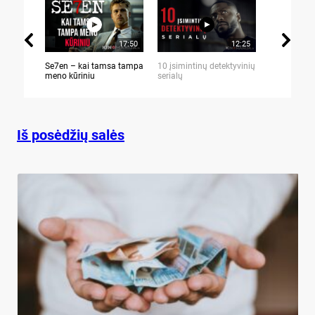
17:50
12:25
Se7en – kai tamsa tampa
10 įsimintinų detektyvinių
10 įtemptų,
meno kūriniu
serialų
stingdančių 
Iš posėdžių salės