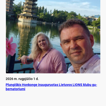
2026 m. rugpjūčio 1 d.
Plun­giš­kis Hon­kon­ge inau­gu­ruo­tas Lie­tu­vos LIONS klu­bų gu­
ber­na­to­riu­mi