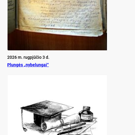
2026 m. rugpjūčio 3 d.
Plun­gės „ny­be­lun­gai“