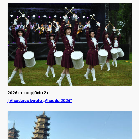
2026 m. rugpjūčio 2 d.
Į Alsėdžius kvietė ,,Alsiedu 2026″