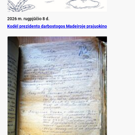
2026 m. rugpjūčio 8 d.
Ko­dėl pre­zi­den­to dar­bos­to­gos Ma­dei­ro­je pra­juo­ki­no