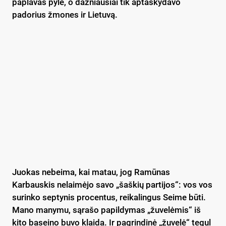
paplavas pylė, o dažniausiai tik aptaškydavo
padorius žmones ir Lietuvą.
Juokas nebeima, kai matau, jog Ramūnas
Karbauskis nelaimėjo savo „šaškių partijos“: vos vos
surinko septynis procentus, reikalingus Seime būti.
Mano manymu, sąrašo papildymas „žuvelėmis“ iš
kito baseino buvo klaida. Ir pagrindinė „žuvelė“ tegul