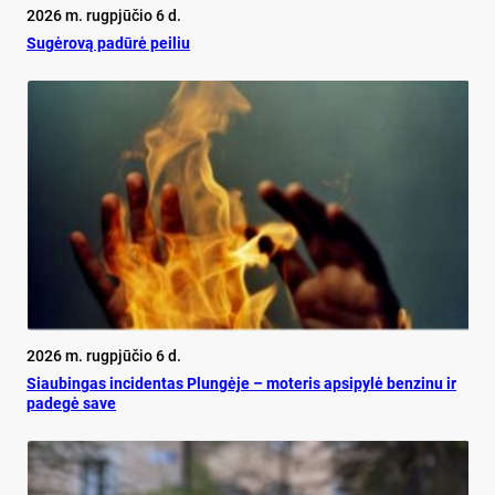
2026 m. rugpjūčio 6 d.
Su­gė­ro­vą pa­dū­rė pei­liu
2026 m. rugpjūčio 6 d.
Siau­bin­gas in­ci­den­tas Plun­gė­je – mo­te­ris ap­si­py­lė ben­zi­nu ir
pa­de­gė sa­ve