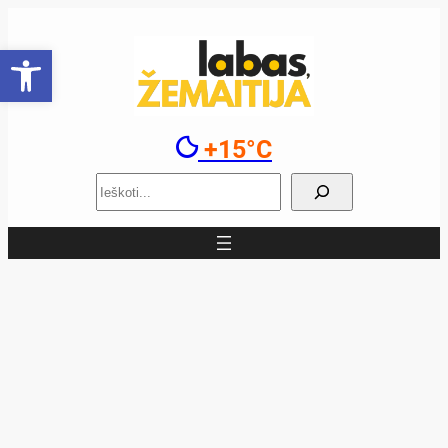
Eiti
prie
Open toolbar
turinio
+15°C
Paieška