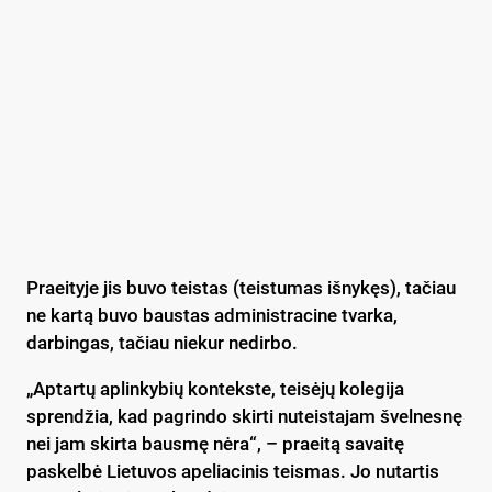
Praeityje jis buvo teistas (teistumas išnykęs), tačiau
ne kartą buvo baustas administracine tvarka,
darbingas, tačiau niekur nedirbo.
„Aptartų aplinkybių kontekste, teisėjų kolegija
sprendžia, kad pagrindo skirti nuteistajam švelnesnę
nei jam skirta bausmę nėra“, – praeitą savaitę
paskelbė Lietuvos apeliacinis teismas. Jo nutartis