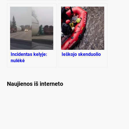
nario bankroto byla
niokojami
Incidentas kelyje:
Ieškojo skenduolio
nulėkė
stambiagabaritis
krovinys
Naujienos iš interneto