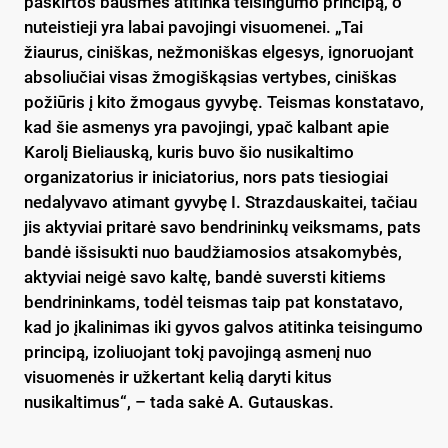
paskirtos bausmės atitinka teisingumo principą, o
nuteistieji yra labai pavojingi visuomenei. „Tai
žiaurus, ciniškas, nežmoniškas elgesys, ignoruojant
absoliučiai visas žmogiškąsias vertybes, ciniškas
požiūris į kito žmogaus gyvybę. Teismas konstatavo,
kad šie asmenys yra pavojingi, ypač kalbant apie
Karolį Bieliauską, kuris buvo šio nusikaltimo
organizatorius ir iniciatorius, nors pats tiesiogiai
nedalyvavo atimant gyvybę I. Strazdauskaitei, tačiau
jis aktyviai pritarė savo bendrininkų veiksmams, pats
bandė išsisukti nuo baudžiamosios atsakomybės,
aktyviai neigė savo kaltę, bandė suversti kitiems
bendrininkams, todėl teismas taip pat konstatavo,
kad jo įkalinimas iki gyvos galvos atitinka teisingumo
principą, izoliuojant tokį pavojingą asmenį nuo
visuomenės ir užkertant kelią daryti kitus
nusikaltimus“, – tada sakė A. Gutauskas.