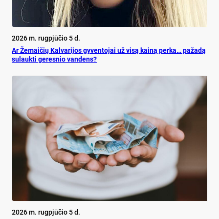
2026 m. rugpjūčio 5 d.
Ar Že­mai­čių Kal­va­ri­jos gy­ven­to­jai už vi­są kai­ną per­ka… pa­ža­dą
su­lauk­ti ge­res­nio van­dens?
2026 m. rugpjūčio 5 d.