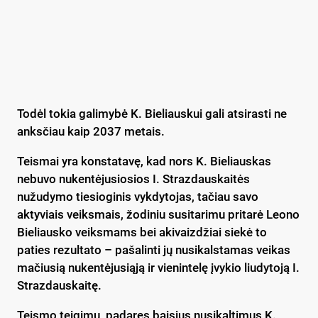
Todėl tokia galimybė K. Bieliauskui gali atsirasti ne
anksčiau kaip 2037 metais.
Teismai yra konstatavę, kad nors K. Bieliauskas
nebuvo nukentėjusiosios I. Strazdauskaitės
nužudymo tiesioginis vykdytojas, tačiau savo
aktyviais veiksmais, žodiniu susitarimu pritarė Leono
Bieliausko veiksmams bei akivaizdžiai siekė to
paties rezultato – pašalinti jų nusikalstamas veikas
mačiusią nukentėjusiąją ir vienintelę įvykio liudytoją I.
Strazdauskaitę.
Teismo teigimu, padaręs baisius nusikaltimus K.