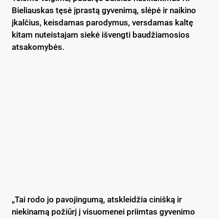
Bieliauskas tęsė įprastą gyvenimą, slėpė ir naikino
įkalčius, keisdamas parodymus, versdamas kaltę
kitam nuteistajam siekė išvengti baudžiamosios
atsakomybės.
„Tai rodo jo pavojingumą, atskleidžia cinišką ir
niekinamą požiūrį į visuomenei priimtas gyvenimo