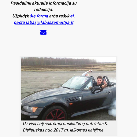
Pasidalink aktualia informacija su
redakcija.
Užpildyk
šią formą
arba rašyk
el.
paštu labas@labaszemaitija.lt
Už visą šalį sukrėtusį nusikaltimą nuteistas K.
Bieliauskas nuo 2017 m. laikomas kalėjime