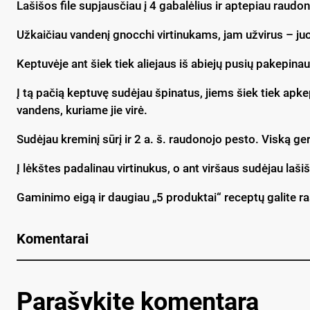
Lašišos file supjausčiau į 4 gabalėlius ir aptepiau raudo
Užkaičiau vandenį gnocchi virtinukams, jam užvirus – ju
Keptuvėje ant šiek tiek aliejaus iš abiejų pusių pakepinau 
Į tą pačią keptuvę sudėjau špinatus, jiems šiek tiek a
vandens, kuriame jie virė.
Sudėjau kreminį sūrį ir 2 a. š. raudonojo pesto. Viską ge
Į lėkštes padalinau virtinukus, o ant viršaus sudėjau laši
Gaminimo eigą ir daugiau „5 produktai“ receptų galite ra
Komentarai
Parašykite komentarą