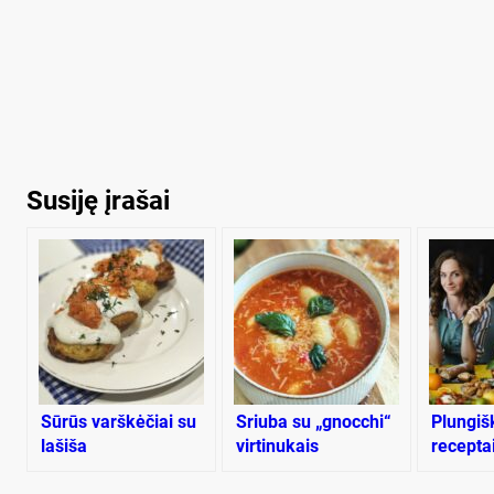
Susiję įrašai
Sūrūs varškėčiai su
Sriuba su „gnocchi“
Plungiš
lašiša
virtinukais
receptai
knygą