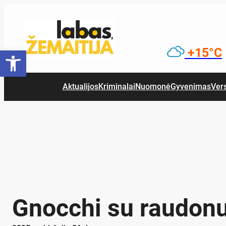
Eiti
prie
turinio
Open toolbar
+15°C
Aktualijos
Kriminalai
Nuomonė
Gyvenimas
Ver
Gnocchi su raudonuo