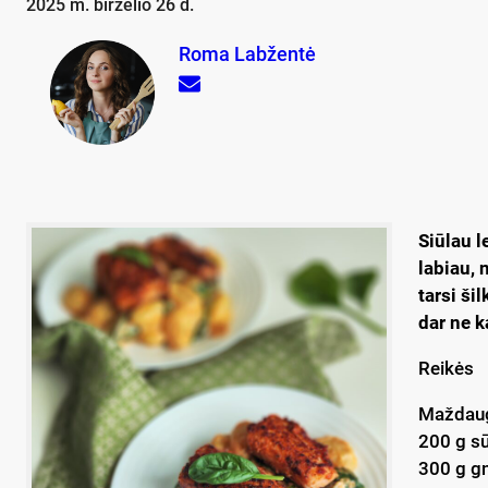
2025 m. birželio 26 d.
Roma Labžentė
Siūlau l
labiau, 
tarsi ši
dar ne k
Reikės
Maždaug
200 g sū
300 g gn