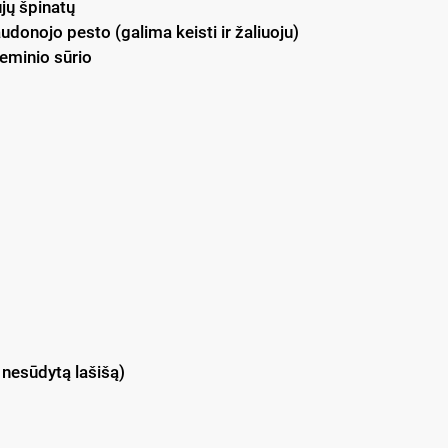
ujų špinatų
raudonojo pesto (galima keisti ir žaliuoju)
reminio sūrio
 nesūdytą lašišą)