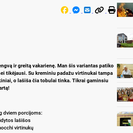
engvą ir greitą vakarienę. Man šis variantas patiko
nei tikėjausi. Su kreminiu padažu virtinukai tampa
lkiniai, o lašiša čia tobulai tinka. Tikrai gaminsiu
artą!
 dviem porcijoms:
dytos lašišos
occhi virtinukų