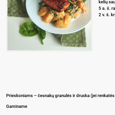
kelių sa
5 a. š. 
2 v. š. k
Prieskoniams – česnakų granulės ir druska (jei renkatės
Gaminame