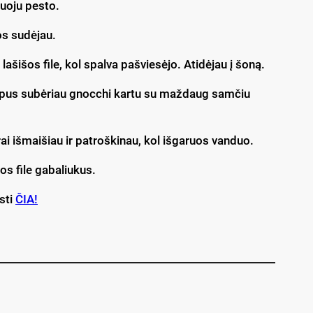
nuoju pesto.
os sudėjau.
lašišos file, kol spalva pašviesėjo. Atidėjau į šoną.
pkepus subėriau gnocchi kartu su maždaug samčiu
rai išmaišiau ir patroškinau, kol išgaruos vanduo.
šos file gabaliukus.
sti
ČIA!