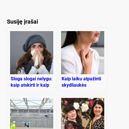
Susiję įrašai
Sloga slogai nelygu:
Kaip laiku atpažinti
kaip atskirti ir kaip
skydliaukės
gydyti šiuos
sutrikimus
negalavimus