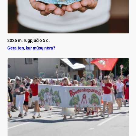
2026 m. rugpjūčio 5 d.
Ge­ra ten, kur mū­sų nė­ra?