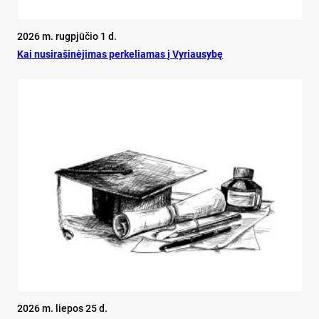
2026 m. rugpjūčio 1 d.
Kai nu­si­ra­ši­nė­ji­mas per­ke­lia­mas į Vy­riau­sy­bę
2026 m. liepos 25 d.