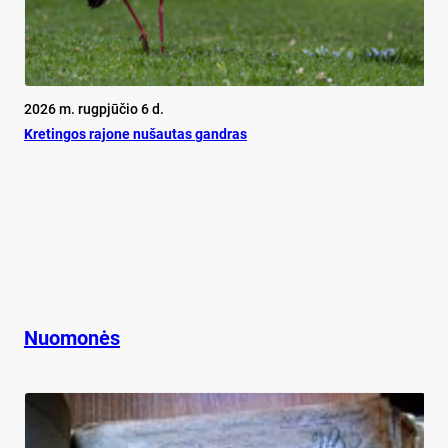
2026 m. rugpjūčio 6 d.
Kretingos rajone nušautas gandras
Nuomonės