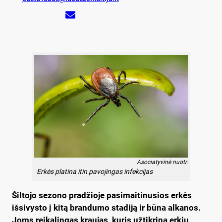
Asociatyvinė nuotr.
Erkės platina itin pavojingas infekcijas
Šiltojo sezono pradžioje pasimaitinusios erkės
išsivysto į kitą brandumo stadiją ir būna alkanos.
Joms reikalingas kraujas, kuris užtikrina erkių