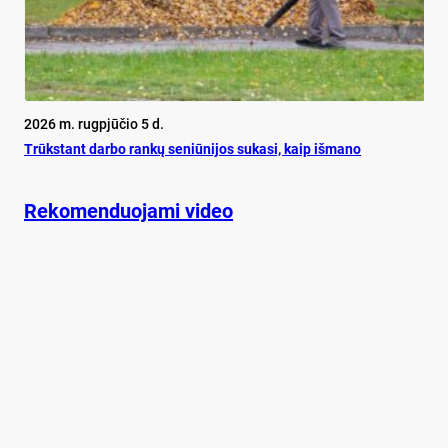
2026 m. rugpjūčio 5 d.
Trūks­tant dar­bo ran­kų se­niū­ni­jos su­ka­si, kaip iš­ma­no
Rekomenduojami video