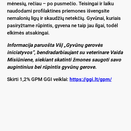
mėnesių, rečiau – po pusmečio. Teisingai ir laiku
naudodami profilaktines priemones išvengsite
nemalonių ligų ir skaudžių netekčių. Gyvūnai, kuriais
pasiryžtame rūpintis, gyvena ne taip jau ilgai, todėl
elkimės atsakingai.
Informacija paruošta VšĮ „Gyvūnų gerovės
iniciatyvos“, bendradarbiaujant su veterinare Vaida
Misiūniene, siekiant skatinti žmones saugoti savo
augintinius bei rūpintis gyvūnų gerove.
Skirti 1,2% GPM GGI veiklai:
https://ggi.lt/gpm/