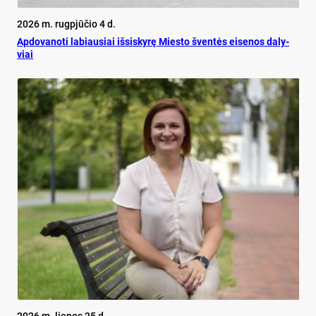
2026 m. rugpjūčio 4 d.
Ap­do­va­no­ti la­biau­siai iš­si­sky­rę Mies­to šven­tės ei­se­nos da­ly­
viai