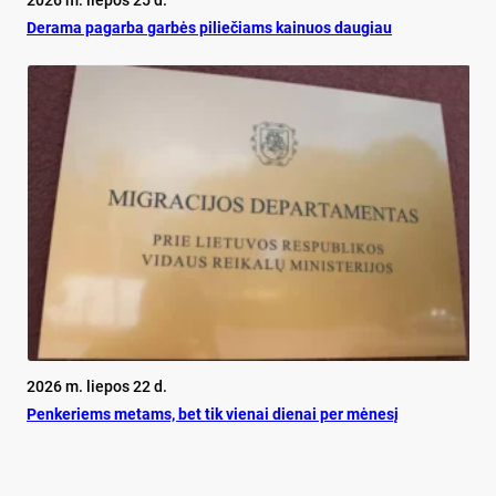
2026 m. liepos 25 d.
De­ra­ma pa­gar­ba gar­bės pi­lie­čiams kai­nuos dau­giau
2026 m. liepos 22 d.
Pen­ke­riems me­tams, bet tik vie­nai die­nai per mė­ne­sį