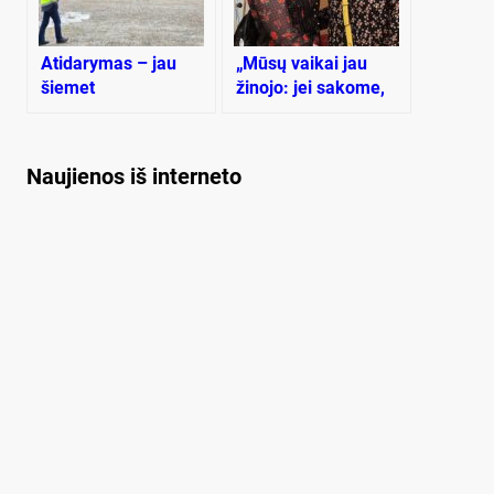
Atidarymas – jau
„Mūsų vaikai jau
šiemet
žinojo: jei sakome,
kad reikia bėgti,
vadinasi, reikia bėgti
iš visų jėgų“
Naujienos iš interneto