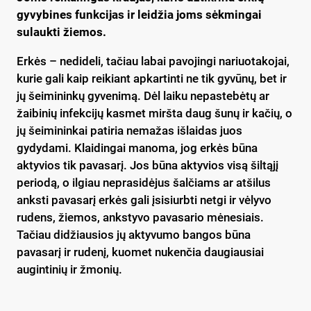
gyvybines funkcijas ir leidžia joms sėkmingai
sulaukti žiemos.
Erkės – nedideli, tačiau labai pavojingi nariuotakojai,
kurie gali kaip reikiant apkartinti ne tik gyvūnų, bet ir
jų šeimininkų gyvenimą. Dėl laiku nepastebėtų ar
žaibinių infekcijų kasmet miršta daug šunų ir kačių, o
jų šeimininkai patiria nemažas išlaidas juos
gydydami. Klaidingai manoma, jog erkės būna
aktyvios tik pavasarį. Jos būna aktyvios visą šiltąjį
periodą, o ilgiau neprasidėjus šalčiams ar atšilus
anksti pavasarį erkės gali įsisiurbti netgi ir vėlyvo
rudens, žiemos, ankstyvo pavasario mėnesiais.
Tačiau didžiausios jų aktyvumo bangos būna
pavasarį ir rudenį, kuomet nukenčia daugiausiai
augintinių ir žmonių.