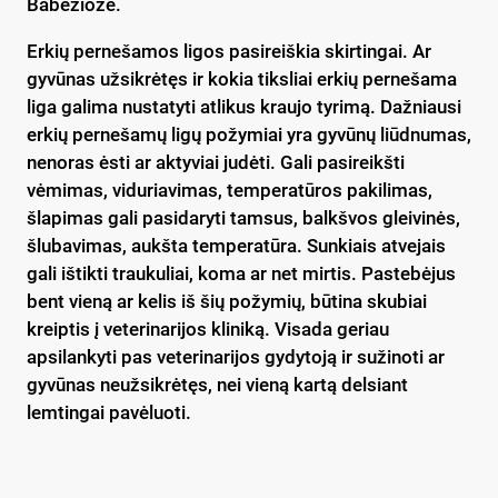
Babeziozė.
Erkių pernešamos ligos pasireiškia skirtingai. Ar
gyvūnas užsikrėtęs ir kokia tiksliai erkių pernešama
liga galima nustatyti atlikus kraujo tyrimą. Dažniausi
erkių pernešamų ligų požymiai yra gyvūnų liūdnumas,
nenoras ėsti ar aktyviai judėti. Gali pasireikšti
vėmimas, viduriavimas, temperatūros pakilimas,
šlapimas gali pasidaryti tamsus, balkšvos gleivinės,
šlubavimas, aukšta temperatūra. Sunkiais atvejais
gali ištikti traukuliai, koma ar net mirtis. Pastebėjus
bent vieną ar kelis iš šių požymių, būtina skubiai
kreiptis į veterinarijos kliniką. Visada geriau
apsilankyti pas veterinarijos gydytoją ir sužinoti ar
gyvūnas neužsikrėtęs, nei vieną kartą delsiant
lemtingai pavėluoti.