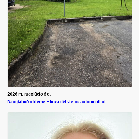
2026 m. rugpjūčio 6 d.
Dau­gia­bu­čio kie­me – ko­va dėl vie­tos au­to­mo­bi­liui