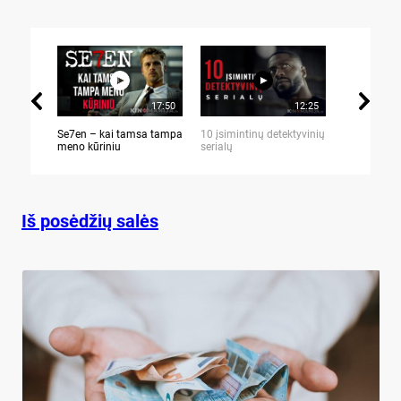
17:50
12:25
Se7en – kai tamsa tampa
10 įsimintinų detektyvinių
10 įtemptų,
meno kūriniu
serialų
stingdančių 
Iš posėdžių salės