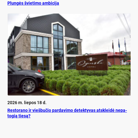
Plun­gės švie­ti­mo am­bi­ci­ja
2026 m. liepos 18 d.
Res­to­ra­no ir vieš­bu­čio par­da­vi­mo de­tek­ty­vas at­sklei­dė ne­pa­
to­gią tie­są?