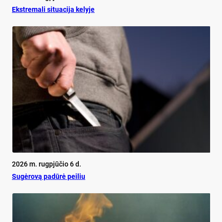
Ekst­re­ma­li si­tua­ci­ja ke­ly­je
2026 m. rugpjūčio 6 d.
Su­gė­ro­vą pa­dū­rė pei­liu