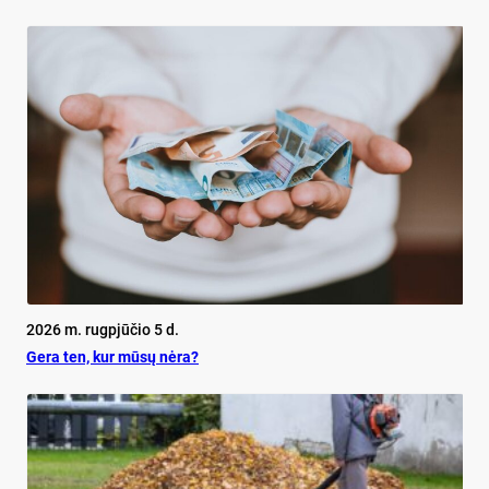
2026 m. rugpjūčio 5 d.
Ge­ra ten, kur mū­sų nė­ra?