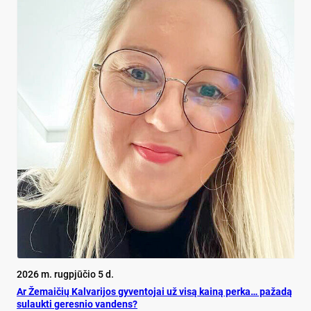
2026 m. rugpjūčio 5 d.
Ar Že­mai­čių Kal­va­ri­jos gy­ven­to­jai už vi­są kai­ną per­ka… pa­ža­dą
su­lauk­ti ge­res­nio van­dens?