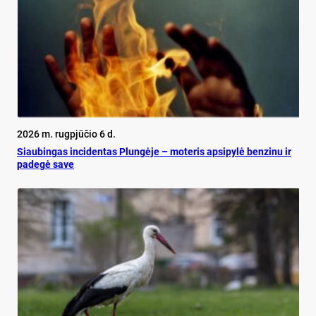
2026 m. rugpjūčio 6 d.
Siau­bin­gas in­ci­den­tas Plun­gė­je – mo­te­ris ap­si­py­lė ben­zi­nu ir
pa­de­gė sa­ve