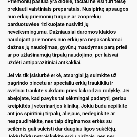
Priemonių pasiūla yra didelė, tačiau ne visi turi teisę
prekiauti vaistiniais preparatais. Nusipirkę apsaugos
nuo erkių priemonių turguje ar zooprekių
parduotuvėse rizikuojate nusivilti jų
neveiksmingumu. Dažniausiai daromos klaidos
naudojant priemones nuo erkių yra nepakankamai
dažnas jų naudojimas, gyvūnų maudymas parą prieš
ar po užlašinamųjų tirpalų naudojimo, per laisvai
uždėti antiparazitiniai antkakliai.
Jei vis tik įsisiurbė erkė, atsargiai ją suimkite už
pagrindo pincetu ar specialiu erkių traukikliu ir
švelniai traukite sukdami prieš laikrodžio rodyklę. Jei
abejojate, kad pavyks tai sėkmingai padaryti, geriau
kreipkitės į veterinarijos kliniką. Jokiu būdu nepilkite
ant jos spiritinių tirpalų, aliejaus, nedeginkite ar
nespaudinėkite, nes taip dirginamos erkės su
seilėmis gali suleisti dar daugiau ligos sukėlėjų.
Jokiu būdu netraiškykite erkių pirštais, nes per