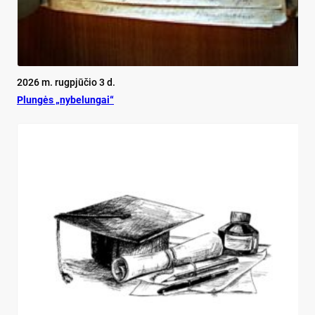
2026 m. rugpjūčio 3 d.
Plun­gės „ny­be­lun­gai“