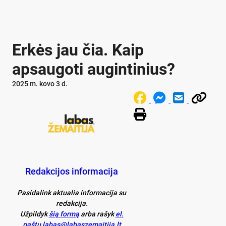
Erkės jau čia. Kaip
apsaugoti augintinius?
2025 m. kovo 3 d.
Redakcijos informacija
Pasidalink aktualia informacija su
redakcija.
Užpildyk
šią formą
arba rašyk
el.
paštu labas@labaszemaitija.lt