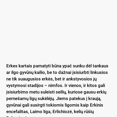
Erkes kartais pamatyti būna ypač sunku dėl tankaus
ar ilgo gyvūnų kailio, be to dažnai įsisiurbti linkusios
ne tik suaugusios erkės, bet ir ankstyvosios jų
vystymosi stadijos – nimfos. Ir vienos, ir kitos gali
įsisiurbimo metu suleisti seilių, kuriose gausu erkių
pernešamų ligų sukėlėjų. Jiems patekus į kraują,
gyvūnai gali susirgti tokiomis ligomis kaip Erkinis
encefalitas, Laimo liga, Erlichiozė, kelių rūšių