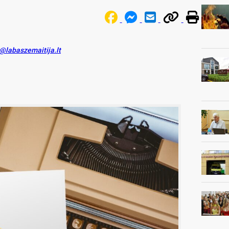
s@labaszemaitija.lt