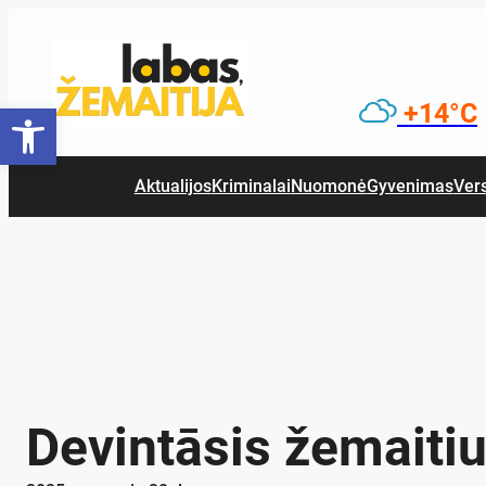
Eiti
prie
turinio
Open toolbar
+14°C
Aktualijos
Kriminalai
Nuomonė
Gyvenimas
Ver
Devintāsis žemaiti