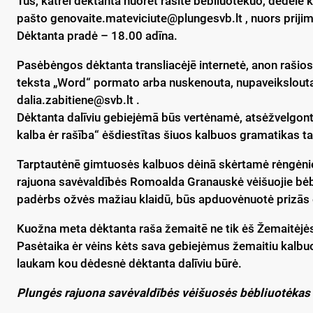
Tus, katrėi dėktanta nuorėt rašītė bėbliuotėkuo, dėdėlē 
pašto genovaite.mateviciute@plungesvb.lt , nuors prijim
Dėktanta pradė – 18.00 adīna.
Pasėbėngos dėktanta transliacėjē internetė, anon rašios
teksta „Word“ pormato arba nuskenouta, nupaveikslouta 
dalia.zabitiene@svb.lt .
Dėktanta dalīviu gebiejėmā būs vertėnamė, atsėžvelgont 
kalba ėr rašība“ ėšdiestītas šiuos kalbuos gramatikas ta
Tarptautėnē gimtuosės kalbuos dėinā skėrtamė rėngėnie
rajuona savėvaldībės Romoalda Granauskė vėišuojie bėbliu
padėrbs ožvės mažiau klaidū, būs apduovėnuotė prizās 
Kuožna meta dėktanta raša žemaitē ne tik ėš Žemaitėjės,
Pasėtaika ėr vėins kėts sava gebiejėmus žemaitiu kalbuo
laukam kou dėdesnė dėktanta dalīviu būrė.
Plungės rajuona savėvaldībės vėišuosės bėbliuotėkas