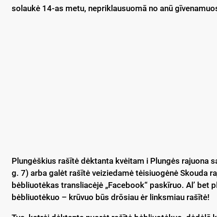
solaukė 14-as metu, nepriklausuomā no anū gīvenamuos
Plungėškius rašītė dėktanta kvėitam i Plungės rajuona s
g. 7) arba galėt rašītė veiziedamė tėisiuogėnė Skouda 
bėbliuotėkas transliacėjė „Facebook“ paskīruo. Al’ bet
bėbliuotėkuo – krūvuo būs drōsiau ėr linksmiau rašītė!