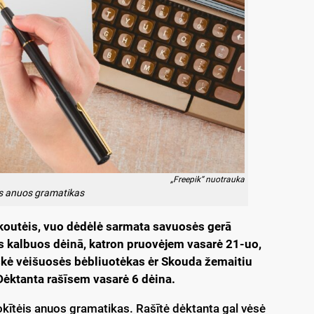
„Freepik“ nuotrauka
is anuos gramatikas
outėis, vuo dėdėlė sarmata savuosės gerā
s kalbuos dėinā, katron pruovėjem vasarė 21-uo,
skė vėišuosės bėbliuotėkas ėr Skouda žemaitiu
Dėktanta rašīsem vasarė 6 dėina.
kītėis anuos gramatikas. Rašītė dėktanta gal vėsė