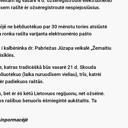
kvėitam lig vasarė 4 d. ožsėregistroutė elektruonėnio
sem rašītė ėr ožsėregistroutė nespiejosiūsius.
ė̄jē ne bėbliuotėkuo par 30 mėnotu tories atsiūstė
ronka rašīta varijanta elektruonėnio pašto
i kalbėninka dr. Pabriežas Jūzapa veikalė „Žemaitiu
isīklės.
, katras tradicėškā būs vasarė 21 d. Skouda
otėkuo (laika nuruodīsem vieliau), trīs, katrėi
ėr padiekuos raštās.
 bet ėr ėš kėtū Lietovuos regijuonu, net ožsėinė.
s rašībuo benuorīs ėšmiegintė aukštaitis. Ta
 inpormacėjė