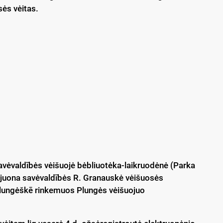
ės vėitas.
avėvaldībės vėišuojė bėbliuotėka-laikruodėnė (Parka
rajuona savėvaldībės R. Granauskė vėišuosės
 plungėškē rinkemuos Plungės vėišuojuo