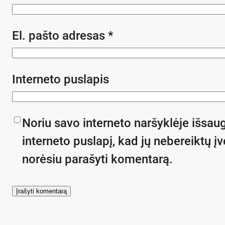
El. pašto adresas
*
Interneto puslapis
Noriu savo interneto naršyklėje išsaug
interneto puslapį, kad jų nebereiktų įve
norėsiu parašyti komentarą.