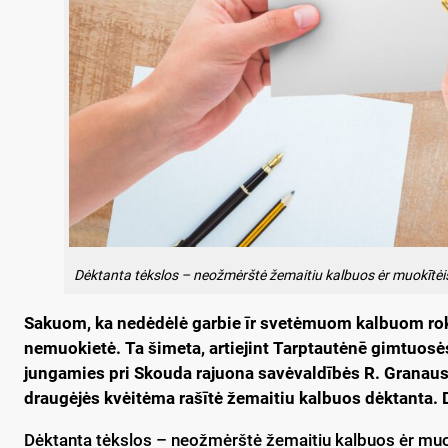
Dėktanta tėkslos – neožmėrštė žemaitiu kalbuos ėr muokītė
Sakuom, ka nedėdėlė garbie īr svetėmuom kalbuom rok
nemuokietė. Ta šimeta, artiejint Tarptautėnē gimtuosė
jungamies pri Skouda rajuona savėvaldībės R. Granau
draugėjės kvėitėma rašītė žemaitiu kalbuos dėktanta. 
Dėktanta tėkslos – neožmėrštė žemaitiu kalbuos ėr muo