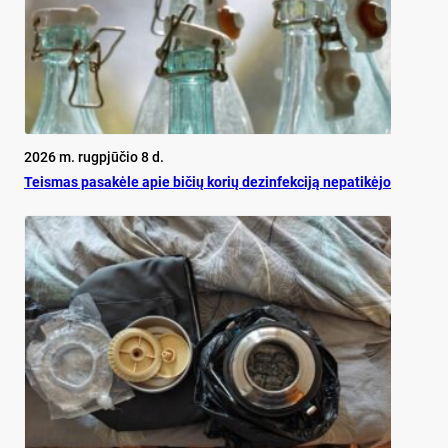
2026 m. rugpjūčio 8 d.
Teis­mas pa­sa­kė­le apie bi­čių ko­rių de­zin­fek­ci­ją ne­pa­ti­kė­jo