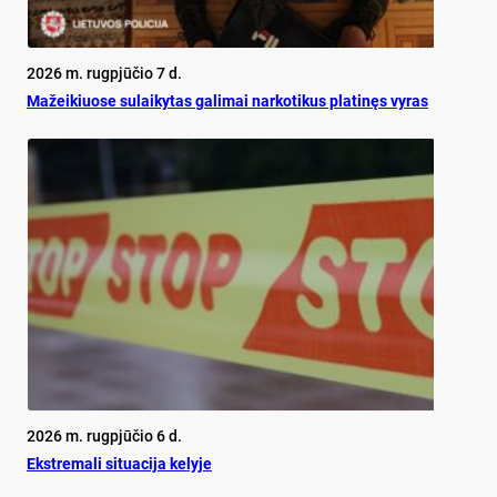
2026 m. rugpjūčio 7 d.
Mažeikiuose sulaikytas galimai narkotikus platinęs vyras
2026 m. rugpjūčio 6 d.
Ekst­re­ma­li si­tua­ci­ja ke­ly­je