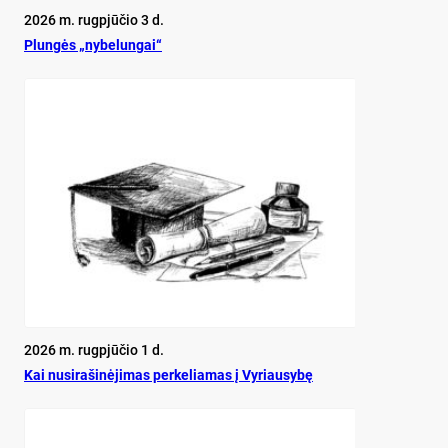
2026 m. rugpjūčio 3 d.
Plun­gės „ny­be­lun­gai“
2026 m. rugpjūčio 1 d.
Kai nu­si­ra­ši­nė­ji­mas per­ke­lia­mas į Vy­riau­sy­bę