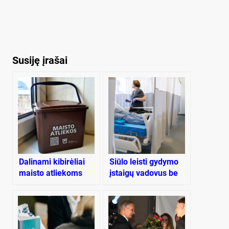
Susiję įrašai
Dalinami kibirėliai
Siūlo leisti gydymo
maisto atliekoms
įstaigų vadovus be
konkurso skirti
antrai kadencijai