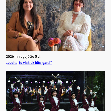
2026 m. rugpjūčio 5 d.
„Judita, tu vis tiek būsi garsi“