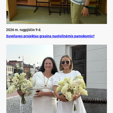
2026 m. rugpjūčio 9 d.
Su­vė­la­vęs pro­jek­tas gra­si­na nuo­to­li­nė­mis pa­mo­ko­mis?