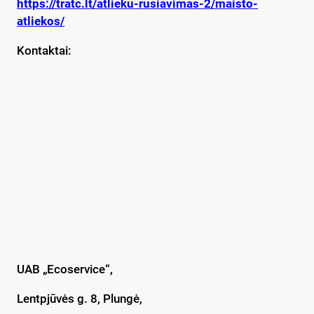
https://tratc.lt/atlieku-rusiavimas-2/maisto-
atliekos/
Kontaktai:
UAB „Ecoservice“,
Lentpjūvės g. 8, Plungė,