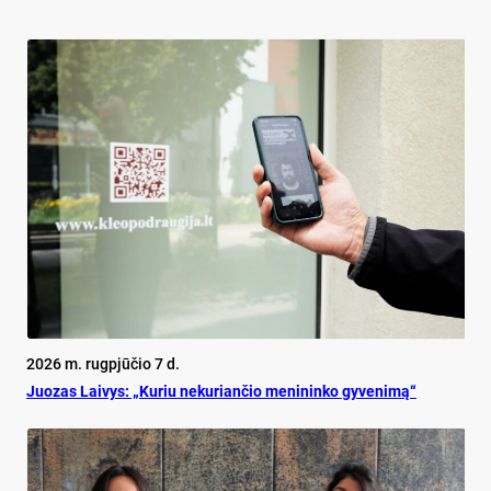
2026 m. rugpjūčio 7 d.
Juo­zas Lai­vys: „Ku­riu ne­ku­rian­čio me­ni­nin­ko gy­ve­ni­mą“