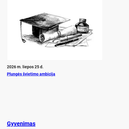
2026 m. liepos 25 d.
Plun­gės švie­ti­mo am­bi­ci­ja
Gyvenimas