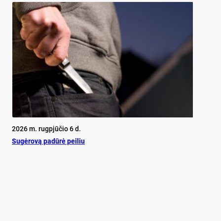
2026 m. rugpjūčio 6 d.
Su­gė­ro­vą pa­dū­rė pei­liu