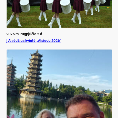
2026 m. rugpjūčio 2 d.
Į Alsėdžius kvietė ,,Alsiedu 2026″