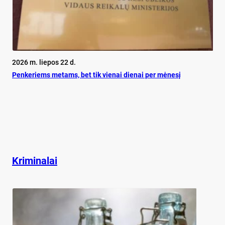
2026 m. liepos 22 d.
Pen­ke­riems me­tams, bet tik vie­nai die­nai per mė­ne­sį
Kriminalai