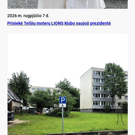
2026 m. rugpjūčio 7 d.
Pri­siekė Tel­šių mo­terų LIONS klu­bo nau­jo­ji pre­zi­dentė