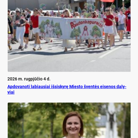
2026 m. rugpjūčio 4 d.
Ap­do­va­no­ti la­biau­siai iš­si­sky­rę Mies­to šven­tės ei­se­nos da­ly­
viai