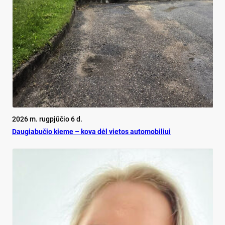
2026 m. rugpjūčio 6 d.
Dau­gia­bu­čio kie­me – ko­va dėl vie­tos au­to­mo­bi­liui