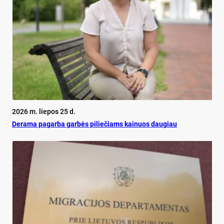
2026 m. liepos 25 d.
De­ra­ma pa­gar­ba gar­bės pi­lie­čiams kai­nuos dau­giau