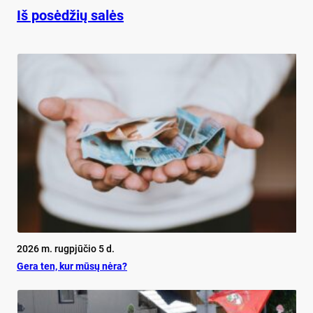
Iš posėdžių salės
2026 m. rugpjūčio 5 d.
Ge­ra ten, kur mū­sų nė­ra?