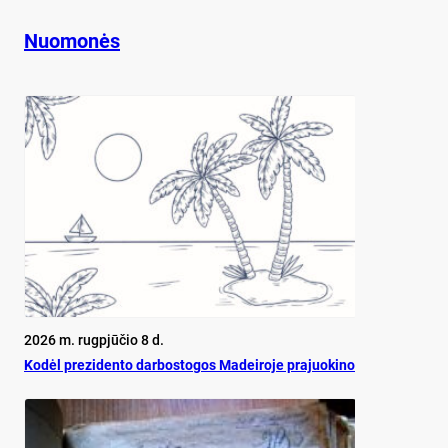
Nuomonės
2026 m. rugpjūčio 8 d.
Ko­dėl pre­zi­den­to dar­bos­to­gos Ma­dei­ro­je pra­juo­ki­no