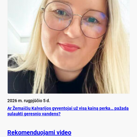
2026 m. rugpjūčio 5 d.
Ar Že­mai­čių Kal­va­ri­jos gy­ven­to­jai už vi­są kai­ną per­ka… pa­ža­dą
su­lauk­ti ge­res­nio van­dens?
Rekomenduojami video