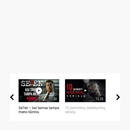
17:50
12:25
Se7en – kai tamsa tampa
10 įsimintinų detektyvinių
10 įtemptų,
meno kūriniu
serialų
stingdančių 