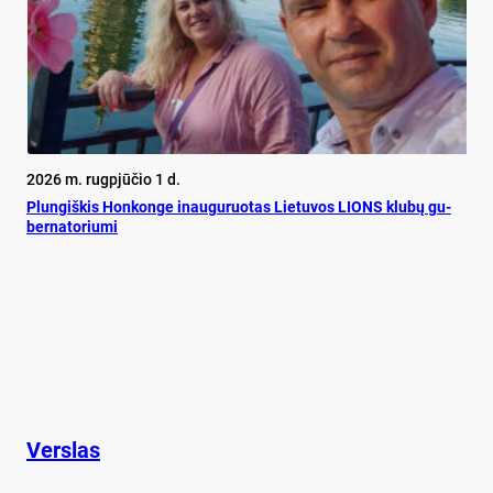
2026 m. rugpjūčio 1 d.
Plun­giš­kis Hon­kon­ge inau­gu­ruo­tas Lie­tu­vos LIONS klu­bų gu­
ber­na­to­riu­mi
Verslas