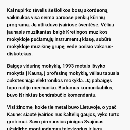
Kai nupirko tėvelis šešiolikos bosų akordeoną,
vaikinukas visa šeima paruošė penkių kūrinių
programą. Ją atlikdavo įvairiose šventėse. Vėliau
jaunasis muzikantas baigė Kretingos muzikos
mokykloje pučiamųjų instrumentų klasę, subūrė
mokykloje muzikinę grupę, vedė poilsio vakarus-
diskotekas.
Baigęs vidurinę mokyklą, 1993 metais išvyko
mokytis į Kauną, į profesinę mokyklą, vėliau tapusia
aukštesniąja elektronikos mokykla. Ją pabaigęs
tapo radijo mechaniku. Būdamas komunikabilus,
buvo išrinktas bendrabučio komendantu.
Visi žinome, kokie tie metai buvo Lietuvoje, o ypač
Kaune: siautė įvairios nusikaltėlių gaujos, vyko turto
grobimai. Savo pirmuosius pinigus Svajūnas
užsidirbo montuodamas televizorius ir juos