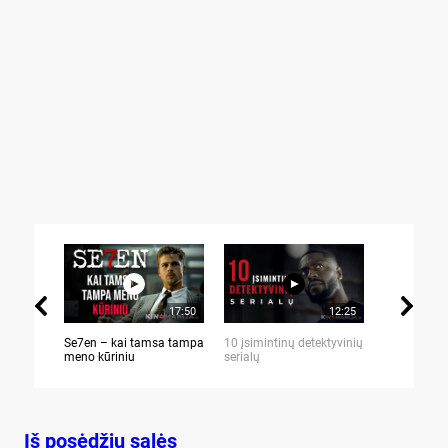
17:50
12:25
Se7en – kai tamsa tampa
10 įsimintinų detektyvinių
10 įtemptų,
meno kūriniu
serialų
stingdančių 
Iš posėdžių salės