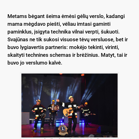
Metams bėgant šeima ėmėsi gėlių verslo, kadangi
mama mėgdavo piešti, vėliau imtasi gaminti
paminklus, įsigyta technika vilnai verpti, šukuoti.
Svajūnas ne tik sukosi visuose tėvų versluose, bet ir
buvo lygiavertis partneris: mokėjo tekinti, virinti,
skaityti technines schemas ir brėžinius. Matyt, tai ir
buvo jo verslumo kalvė.