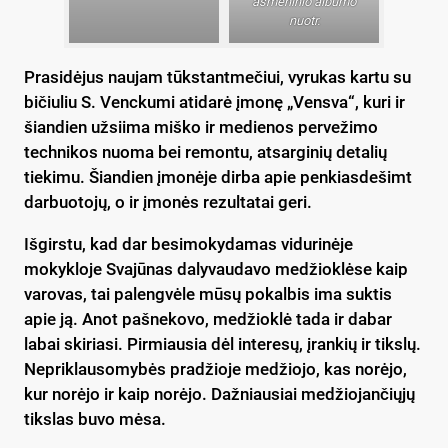
asmeninio albumo
nuotr.
Prasidėjus naujam tūkstantmečiui, vyrukas kartu su
bičiuliu S. Venckumi atidarė įmonę „Vensva“, kuri ir
šiandien užsiima miško ir medienos pervežimo
technikos nuoma bei remontu, atsarginių detalių
tiekimu. Šiandien įmonėje dirba apie penkiasdešimt
darbuotojų, o ir įmonės rezultatai geri.
Išgirstu, kad dar besimokydamas vidurinėje
mokykloje Svajūnas dalyvaudavo medžioklėse kaip
varovas, tai palengvėle mūsų pokalbis ima suktis
apie ją. Anot pašnekovo, medžioklė tada ir dabar
labai skiriasi. Pirmiausia dėl interesų, įrankių ir tikslų.
Nepriklausomybės pradžioje medžiojo, kas norėjo,
kur norėjo ir kaip norėjo. Dažniausiai medžiojančiųjų
tikslas buvo mėsa.