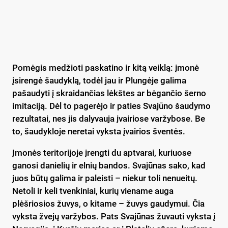
Pomėgis medžioti paskatino ir kitą veiklą: įmonė
įsirengė šaudyklą, todėl jau ir Plungėje galima
pašaudyti į skraidančias lėkštes ar bėgančio šerno
imitaciją. Dėl to pagerėjo ir paties Svajūno šaudymo
rezultatai, nes jis dalyvauja įvairiose varžybose. Be
to, šaudykloje neretai vyksta įvairios šventės.
Įmonės teritorijoje įrengti du aptvarai, kuriuose
ganosi danielių ir elnių bandos. Svajūnas sako, kad
juos būtų galima ir paleisti – niekur toli nenueitų.
Netoli ir keli tvenkiniai, kurių viename auga
plėšriosios žuvys, o kitame – žuvys gaudymui. Čia
vyksta žvejų varžybos. Pats Svajūnas žuvauti vyksta į