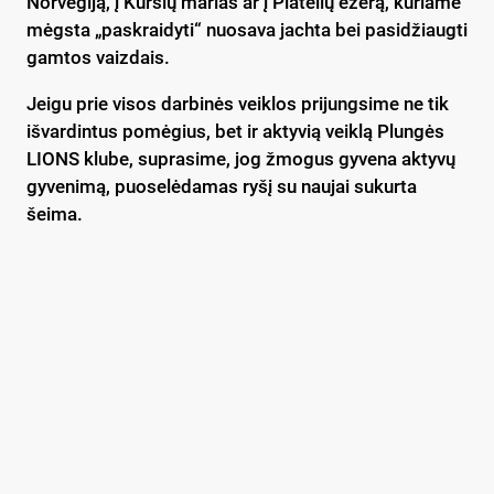
Norvegiją, į Kuršių marias ar į Platelių ežerą, kuriame
mėgsta „paskraidyti“ nuosava jachta bei pasidžiaugti
gamtos vaizdais.
Jeigu prie visos darbinės veiklos prijungsime ne tik
išvardintus pomėgius, bet ir aktyvią veiklą Plungės
LIONS klube, suprasime, jog žmogus gyvena aktyvų
gyvenimą, puoselėdamas ryšį su naujai sukurta
šeima.