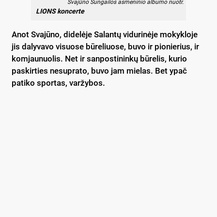
Svajūno Sungailos asmeninio albumo nuotr.
LIONS koncerte
Anot Svajūno, didelėje Salantų vidurinėje mokykloje
jis dalyvavo visuose būreliuose, buvo ir pionierius, ir
komjaunuolis. Net ir sanpostininkų būrelis, kurio
paskirties nesuprato, buvo jam mielas. Bet ypač
patiko sportas, varžybos.