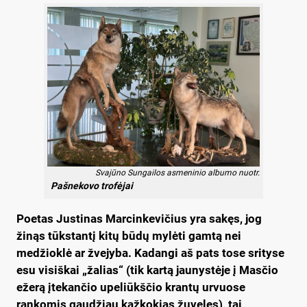
Svajūno Sungailos asmeninio albumo nuotr.
Pašnekovo trofėjai
Poetas Justinas Marcinkevičius yra sakęs, jog
žinąs tūkstantį kitų būdų mylėti gamtą nei
medžioklė ar žvejyba. Kadangi aš pats tose srityse
esu visiškai „žalias“ (tik kartą jaunystėje į Masčio
ežerą įtekančio upeliūkščio krantų urvuose
rankomis gaudžiau kažkokias žuveles), tai