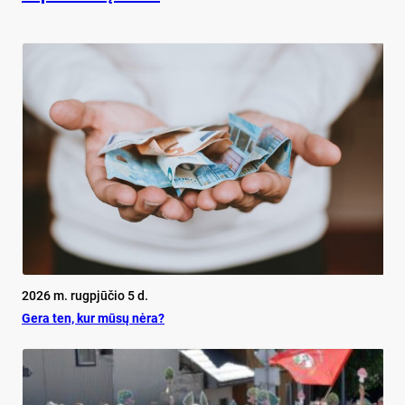
2026 m. rugpjūčio 5 d.
Ge­ra ten, kur mū­sų nė­ra?