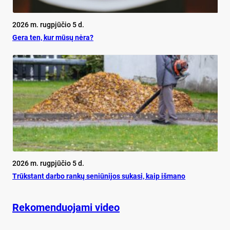
2026 m. rugpjūčio 5 d.
Ge­ra ten, kur mū­sų nė­ra?
2026 m. rugpjūčio 5 d.
Trūks­tant dar­bo ran­kų se­niū­ni­jos su­ka­si, kaip iš­ma­no
Rekomenduojami video