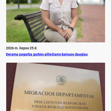
2026 m. liepos 25 d.
De­ra­ma pa­gar­ba gar­bės pi­lie­čiams kai­nuos dau­giau