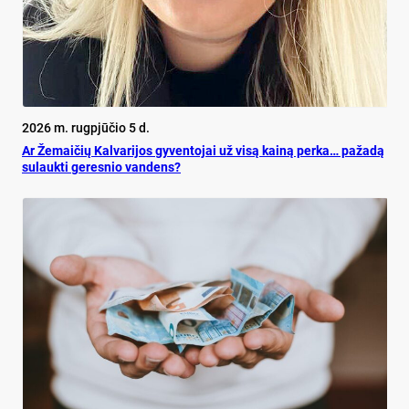
2026 m. rugpjūčio 5 d.
Ar Že­mai­čių Kal­va­ri­jos gy­ven­to­jai už vi­są kai­ną per­ka… pa­ža­dą
su­lauk­ti ge­res­nio van­dens?