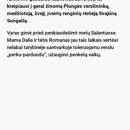
kreipiausi į gerai žinomą Plungės verslininką,
medžiotoją, žvejį, įvairių renginių rėmėją Svajūną
Sungailą.
Vyras gimė prieš penkiasdešimt metų Salantuose.
Mama Dalia ir tėtis Romanas jau tais laikais vertėsi
nelabai tarybinėje santvarkoje toleruojamu verslu
„perku-parduodu“, užaugino penketą vaikų.