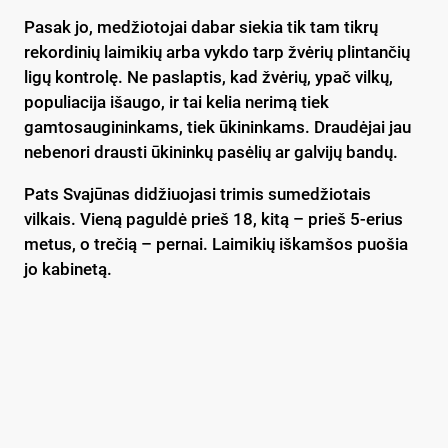
Pasak jo, medžiotojai dabar siekia tik tam tikrų
rekordinių laimikių arba vykdo tarp žvėrių plintančių
ligų kontrolę. Ne paslaptis, kad žvėrių, ypač vilkų,
populiacija išaugo, ir tai kelia nerimą tiek
gamtosaugininkams, tiek ūkininkams. Draudėjai jau
nebenori drausti ūkininkų pasėlių ar galvijų bandų.
Pats Svajūnas didžiuojasi trimis sumedžiotais
vilkais. Vieną paguldė prieš 18, kitą – prieš 5-erius
metus, o trečią – pernai. Laimikių iškamšos puošia
jo kabinetą.