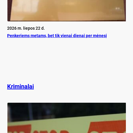
2026 m. liepos 22 d.
Pen­ke­riems me­tams, bet tik vie­nai die­nai per mė­ne­sį
Kriminalai