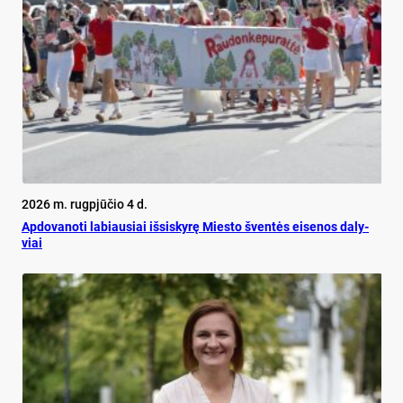
2026 m. rugpjūčio 4 d.
Ap­do­va­no­ti la­biau­siai iš­si­sky­rę Mies­to šven­tės ei­se­nos da­ly­
viai