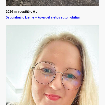
2026 m. rugpjūčio 6 d.
Dau­gia­bu­čio kie­me – ko­va dėl vie­tos au­to­mo­bi­liui