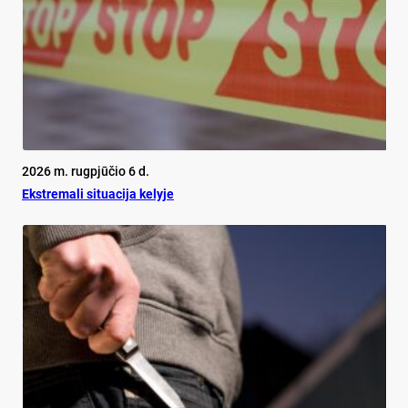
2026 m. rugpjūčio 6 d.
Ekst­re­ma­li si­tua­ci­ja ke­ly­je