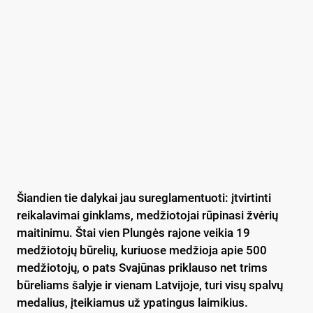
Šiandien tie dalykai jau sureglamentuoti: įtvirtinti
reikalavimai ginklams, medžiotojai rūpinasi žvėrių
maitinimu. Štai vien Plungės rajone veikia 19
medžiotojų būrelių, kuriuose medžioja apie 500
medžiotojų, o pats Svajūnas priklauso net trims
būreliams šalyje ir vienam Latvijoje, turi visų spalvų
medalius, įteikiamus už ypatingus laimikius.