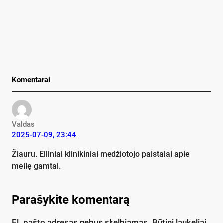
Komentarai
Valdas
2025-07-09, 23:44
Žiauru. Eiliniai klinikiniai medžiotojo paistalai apie
meilę gamtai.
Parašykite komentarą
El. pašto adresas nebus skelbiamas.
Būtini laukeliai