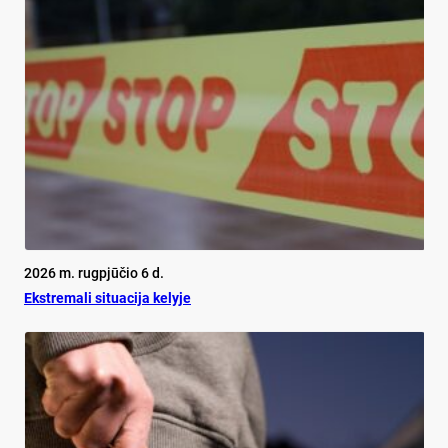
2026 m. rugpjūčio 6 d.
Ekst­re­ma­li si­tua­ci­ja ke­ly­je