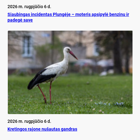
2026 m. rugpjūčio 6 d.
Siau­bin­gas in­ci­den­tas Plun­gė­je – mo­te­ris ap­si­py­lė ben­zi­nu ir
pa­de­gė sa­ve
2026 m. rugpjūčio 6 d.
Kretingos rajone nušautas gandras