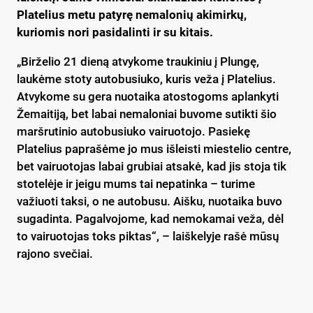
Platelius metu patyrę nemalonių akimirkų,
kuriomis nori pasidalinti ir su kitais.
„Birželio 21 dieną atvykome traukiniu į Plungę,
laukėme stoty autobusiuko, kuris veža į Platelius.
Atvykome su gera nuotaika atostogoms aplankyti
Žemaitiją, bet labai nemaloniai buvome sutikti šio
maršrutinio autobusiuko vairuotojo. Pasiekę
Platelius paprašėme jo mus išleisti miestelio centre,
bet vairuotojas labai grubiai atsakė, kad jis stoja tik
stotelėje ir jeigu mums tai nepatinka – turime
važiuoti taksi, o ne autobusu. Aišku, nuotaika buvo
sugadinta. Pagalvojome, kad nemokamai veža, dėl
to vairuotojas toks piktas“, – laiškelyje rašė mūsų
rajono svečiai.