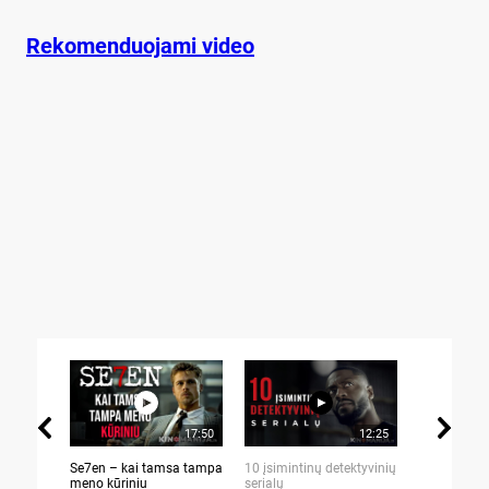
Rekomenduojami video
17:50
12:25
Se7en – kai tamsa tampa
10 įsimintinų detektyvinių
10 įtemptų,
meno kūriniu
serialų
stingdančių 