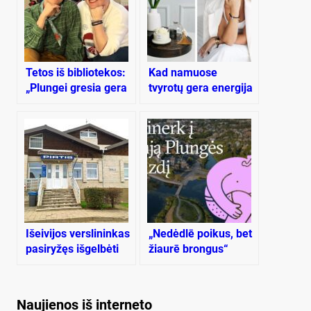
Tetos iš bibliotekos:
Kad namuose
„Plungei gresia gera
tvyrotų gera energija
ateitis”
ir šiluma
Išeivijos verslininkas
„Nedėdlē poikus, bet
pasiryžęs išgelbėti
žiaurē brongus“
viešąją pirtį, bet…
Naujienos iš interneto