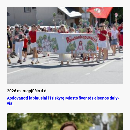
2026 m. rugpjūčio 4 d.
Ap­do­va­no­ti la­biau­siai iš­si­sky­rę Mies­to šven­tės ei­se­nos da­ly­
viai