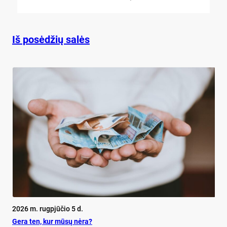
Iš posėdžių salės
2026 m. rugpjūčio 5 d.
Ge­ra ten, kur mū­sų nė­ra?