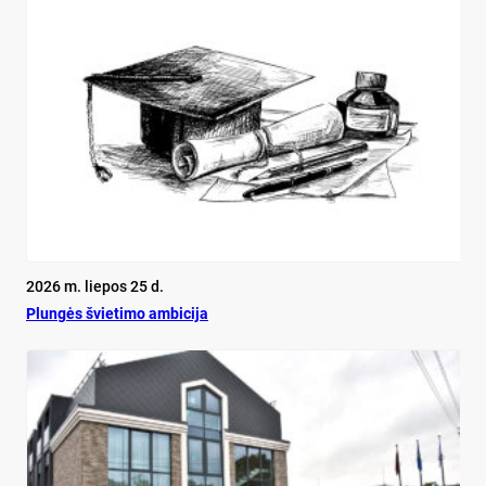
2026 m. liepos 25 d.
Plun­gės švie­ti­mo am­bi­ci­ja