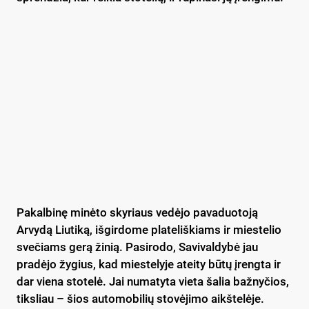
Pakalbinę minėto skyriaus vedėjo pavaduotoją
Arvydą Liutiką, išgirdome plateliškiams ir miestelio
svečiams gerą žinią. Pasirodo, Savivaldybė jau
pradėjo žygius, kad miestelyje ateity būtų įrengta ir
dar viena stotelė. Jai numatyta vieta šalia bažnyčios,
tiksliau – šios automobilių stovėjimo aikštelėje.