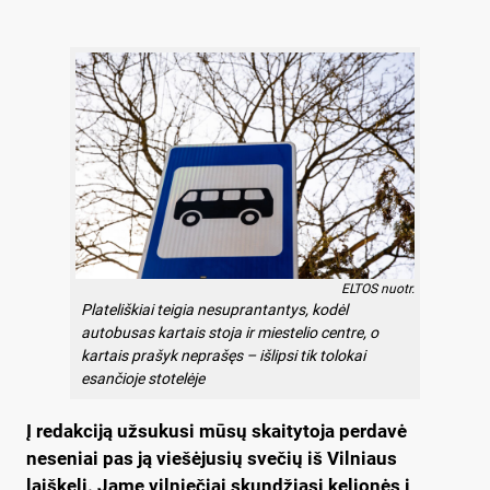
ELTOS nuotr.
Plateliškiai teigia nesuprantantys, kodėl
autobusas kartais stoja ir miestelio centre, o
kartais prašyk neprašęs – išlipsi tik tolokai
esančioje stotelėje
Į redakciją užsukusi mūsų skaitytoja perdavė
neseniai pas ją viešėjusių svečių iš Vilniaus
laiškelį. Jame vilniečiai skundžiasi kelionės į