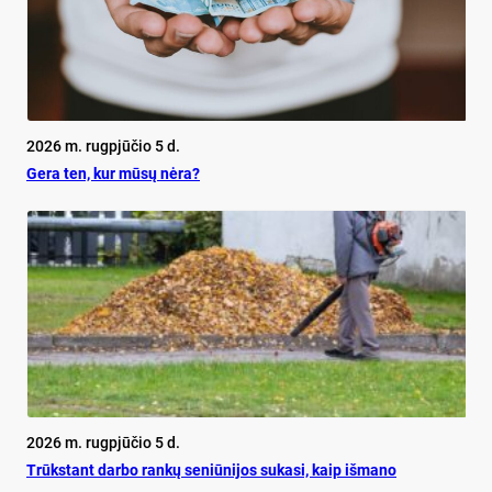
2026 m. rugpjūčio 5 d.
Ge­ra ten, kur mū­sų nė­ra?
2026 m. rugpjūčio 5 d.
Trūks­tant dar­bo ran­kų se­niū­ni­jos su­ka­si, kaip iš­ma­no