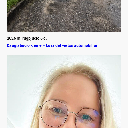
2026 m. rugpjūčio 6 d.
Dau­gia­bu­čio kie­me – ko­va dėl vie­tos au­to­mo­bi­liui