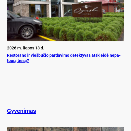
2026 m. liepos 18 d.
Res­to­ra­no ir vieš­bu­čio par­da­vi­mo de­tek­ty­vas at­sklei­dė ne­pa­
to­gią tie­są?
Gyvenimas