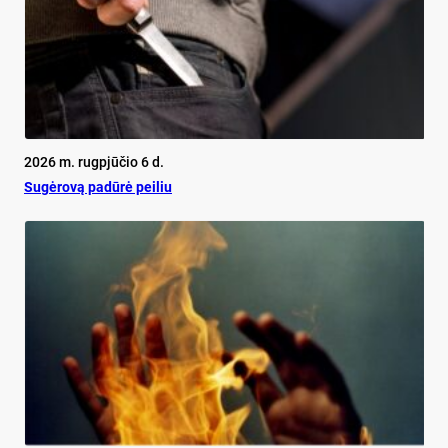
2026 m. rugpjūčio 6 d.
Su­gė­ro­vą pa­dū­rė pei­liu