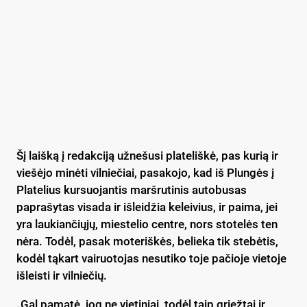
Šį laišką į redakciją užnešusi plateliškė, pas kurią ir
viešėjo minėti vilniečiai, pasakojo, kad iš Plungės į
Platelius kursuojantis maršrutinis autobusas
paprašytas visada ir išleidžia keleivius, ir paima, jei
yra laukiančiųjų, miestelio centre, nors stotelės ten
nėra. Todėl, pasak moteriškės, belieka tik stebėtis,
kodėl tąkart vairuotojas nesutiko toje pačioje vietoje
išleisti ir vilniečių.
„Gal pamatė, jog ne vietiniai, todėl taip griežtai ir