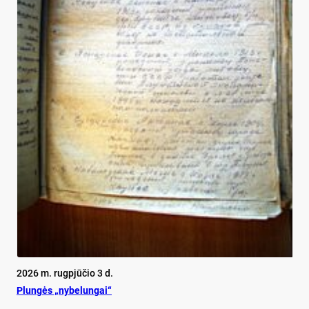
2026 m. rugpjūčio 3 d.
Plun­gės „ny­be­lun­gai“