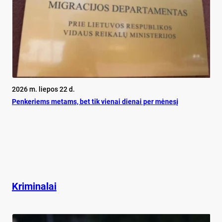
2026 m. liepos 22 d.
Pen­ke­riems me­tams, bet tik vie­nai die­nai per mė­ne­sį
Kriminalai