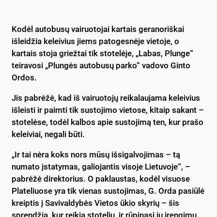
Kodėl autobusų vairuotojai kartais geranoriškai
išleidžia keleivius jiems patogesnėje vietoje, o
kartais stoja griežtai tik stotelėje, „Labas, Plunge“
teiravosi „Plungės autobusų parko“ vadovo Ginto
Ordos.
Jis pabrėžė, kad iš vairuotojų reikalaujama keleivius
išleisti ir paimti tik sustojimo vietose, kitaip sakant –
stotelėse, todėl kalbos apie sustojimą ten, kur prašo
keleiviai, negali būti.
„Ir tai nėra koks nors mūsų išsigalvojimas – tą
numato įstatymas, galiojantis visoje Lietuvoje“, –
pabrėžė direktorius. O paklaustas, kodėl visuose
Plateliuose yra tik vienas sustojimas, G. Orda pasiūlė
kreiptis į Savivaldybės Vietos ūkio skyrių – šis
sprendžia, kur reikia stotelių, ir rūpinasi jų įrengimu.