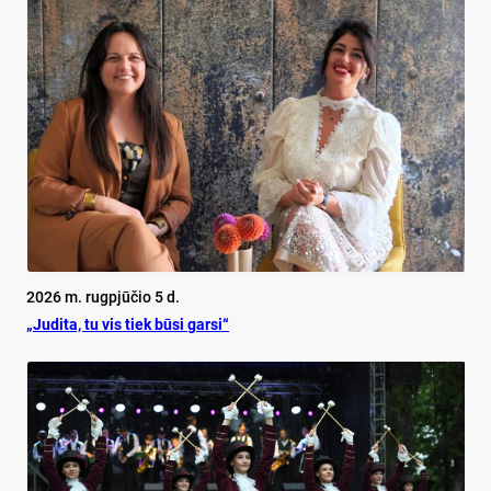
2026 m. rugpjūčio 5 d.
„Judita, tu vis tiek būsi garsi“