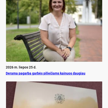
2026 m. liepos 25 d.
De­ra­ma pa­gar­ba gar­bės pi­lie­čiams kai­nuos dau­giau