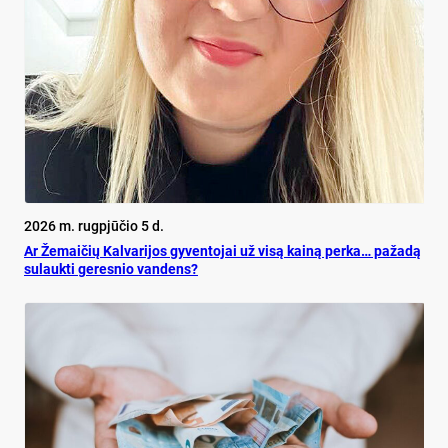
2026 m. rugpjūčio 5 d.
Ar Že­mai­čių Kal­va­ri­jos gy­ven­to­jai už vi­są kai­ną per­ka… pa­ža­dą
su­lauk­ti ge­res­nio van­dens?