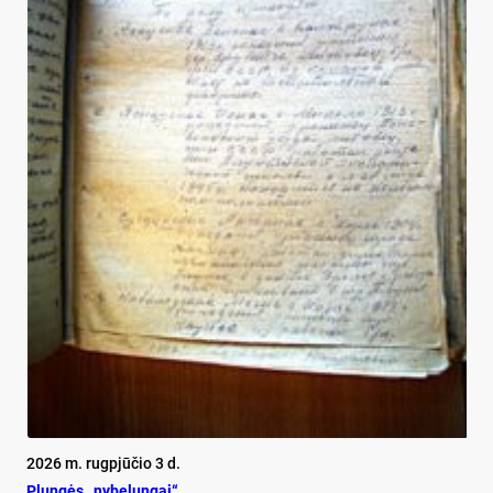
2026 m. rugpjūčio 3 d.
Plun­gės „ny­be­lun­gai“