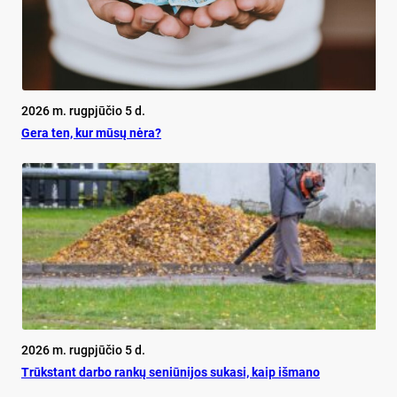
2026 m. rugpjūčio 5 d.
Ge­ra ten, kur mū­sų nė­ra?
2026 m. rugpjūčio 5 d.
Trūks­tant dar­bo ran­kų se­niū­ni­jos su­ka­si, kaip iš­ma­no