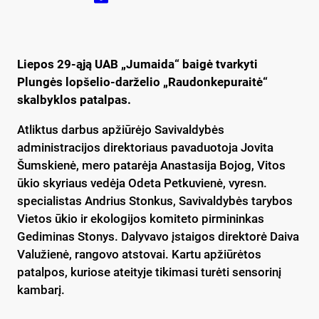
Liepos 29-ąją UAB „Jumaida“ baigė tvarkyti
Plungės lopšelio-darželio „Raudonkepuraitė“
skalbyklos patalpas.
Atliktus darbus apžiūrėjo Savivaldybės
administracijos direktoriaus pavaduotoja Jovita
Šumskienė, mero patarėja Anastasija Bojog, Vitos
ūkio skyriaus vedėja Odeta Petkuvienė, vyresn.
specialistas Andrius Stonkus, Savivaldybės tarybos
Vietos ūkio ir ekologijos komiteto pirmininkas
Gediminas Stonys. Dalyvavo įstaigos direktorė Daiva
Valužienė, rangovo atstovai. Kartu apžiūrėtos
patalpos, kuriose ateityje tikimasi turėti sensorinį
kambarį.