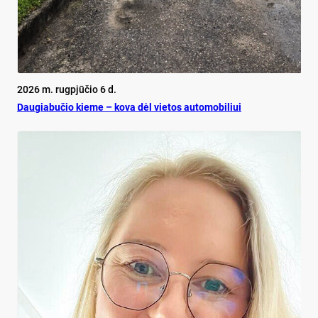
2026 m. rugpjūčio 6 d.
Dau­gia­bu­čio kie­me – ko­va dėl vie­tos au­to­mo­bi­liui