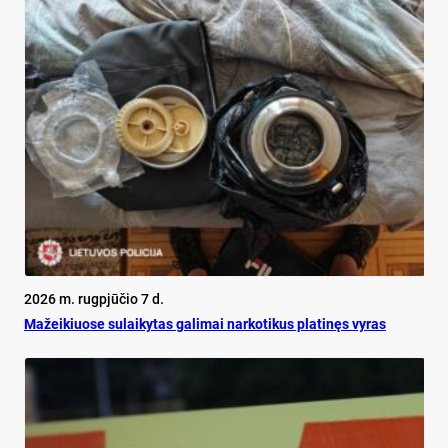
2026 m. rugpjūčio 7 d.
Mažeikiuose sulaikytas galimai narkotikus platinęs vyras