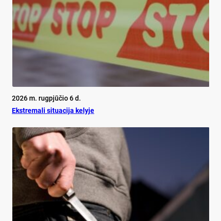
2026 m. rugpjūčio 6 d.
Ekst­re­ma­li si­tua­ci­ja ke­ly­je