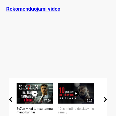
Rekomenduojami video
17:50
12:25
Se7en – kai tamsa tampa
10 įsimintinų detektyvinių
10 įtemptų,
meno kūriniu
serialų
stingdančių 