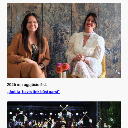
2026 m. rugpjūčio 5 d.
„Judita, tu vis tiek būsi garsi“