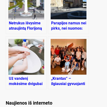
Netrukus išvysime
Pa­ra­pi­jos na­mus nei
atnaujintą Florijoną
pirks, nei nuo­mos:
ras­tas ki­tas ke­lias
Už vandenį
„Krantas“ –
mokėsime dvigubai
ilgiausiai gyvuojanti
brangiau
jaunimo organizacija
Naujienos iš interneto