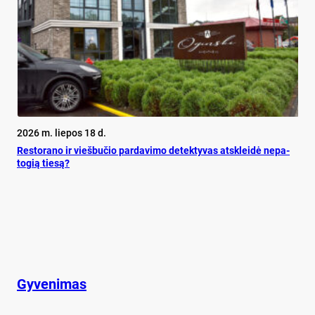
2026 m. liepos 18 d.
Res­to­ra­no ir vieš­bu­čio par­da­vi­mo de­tek­ty­vas at­sklei­dė ne­pa­
to­gią tie­są?
Gyvenimas