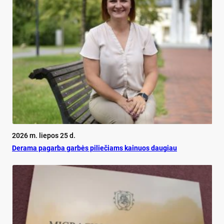
2026 m. liepos 25 d.
De­ra­ma pa­gar­ba gar­bės pi­lie­čiams kai­nuos dau­giau