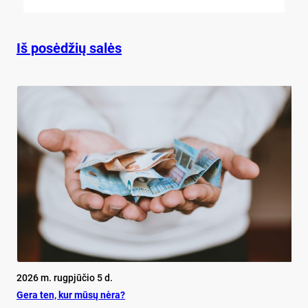
Iš posėdžių salės
2026 m. rugpjūčio 5 d.
Ge­ra ten, kur mū­sų nė­ra?