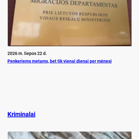
2026 m. liepos 22 d.
Pen­ke­riems me­tams, bet tik vie­nai die­nai per mė­ne­sį
Kriminalai