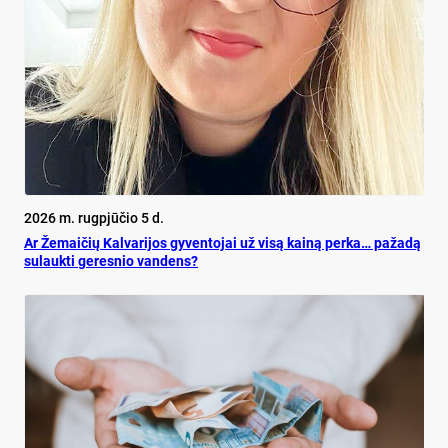
2026 m. rugpjūčio 5 d.
Ar Že­mai­čių Kal­va­ri­jos gy­ven­to­jai už vi­są kai­ną per­ka… pa­ža­dą
su­lauk­ti ge­res­nio van­dens?