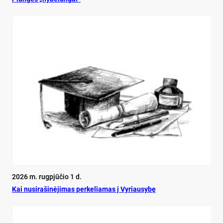
2026 m. rugpjūčio 1 d.
Kai nu­si­ra­ši­nė­ji­mas per­ke­lia­mas į Vy­riau­sy­bę