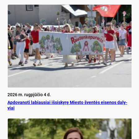
2026 m. rugpjūčio 4 d.
Ap­do­va­no­ti la­biau­siai iš­si­sky­rę Mies­to šven­tės ei­se­nos da­ly­
viai