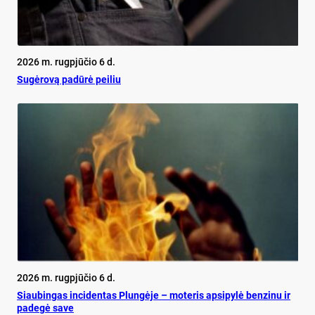
2026 m. rugpjūčio 6 d.
Su­gė­ro­vą pa­dū­rė pei­liu
2026 m. rugpjūčio 6 d.
Siau­bin­gas in­ci­den­tas Plun­gė­je – mo­te­ris ap­si­py­lė ben­zi­nu ir
pa­de­gė sa­ve