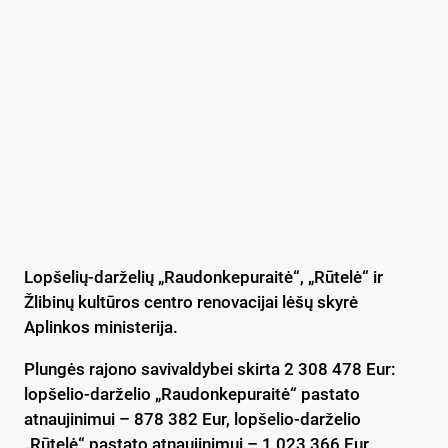
Lopšelių-darželių „Raudonkepuraitė“, „Rūtelė“ ir
Žlibinų kultūros centro renovacijai lėšų skyrė
Aplinkos ministerija.
Plungės rajono savivaldybei skirta 2 308 478 Eur:
lopšelio-darželio „Raudonkepuraitė“ pastato
atnaujinimui – 878 382 Eur, lopšelio-darželio
„Rūtelė“ pastato atnaujinimui – 1 023 366 Eur,