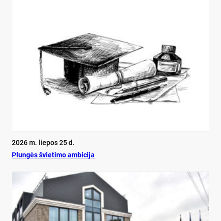
2026 m. liepos 25 d.
Plun­gės švie­ti­mo am­bi­ci­ja