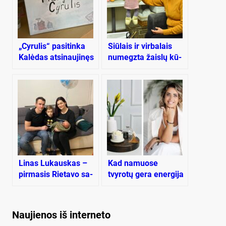
„Cyrulis“ pasitinka
Siū­lais ir vir­ba­lais
Kalėdas atsinaujinęs
nu­megz­ta žais­lų kū­
rė­jos is­to­ri­ja
Li­nas Lu­kaus­kas –
Kad namuose
pir­ma­sis Rie­ta­vo sa­
tvyrotų gera energija
vi­val­dy­bės me­tų kū­
ir šiluma
di­kis
Naujienos iš interneto