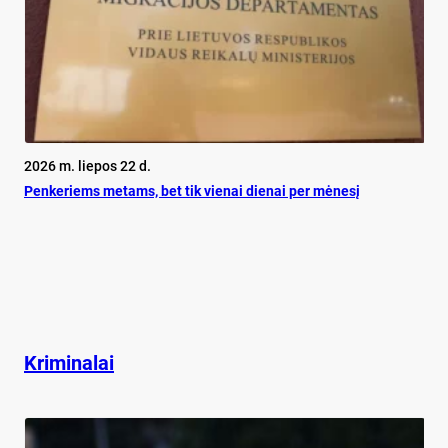
2026 m. liepos 22 d.
Pen­ke­riems me­tams, bet tik vie­nai die­nai per mė­ne­sį
Kriminalai