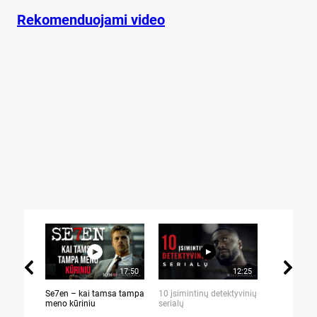
Rekomenduojami video
17:50
12:25
Se7en – kai tamsa tampa
10 įsimintinų detektyvinių
10 įtemptų,
meno kūriniu
serialų
stingdančių 