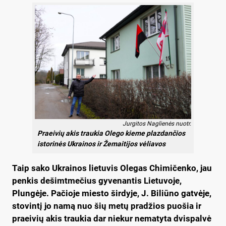
Jurgitos Naglienės nuotr.
Praeivių akis traukia Olego kieme plazdančios
istorinės Ukrainos ir Žemaitijos vėliavos
Taip sako Ukrainos lietuvis Olegas Chimičenko, jau
penkis dešimtmečius gyvenantis Lietuvoje,
Plungėje. Pačioje miesto širdyje, J. Biliūno gatvėje,
stovintį jo namą nuo šių metų pradžios puošia ir
praeivių akis traukia dar niekur nematyta dvispalvė