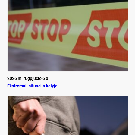
2026 m. rugpjūčio 6 d.
Ekst­re­ma­li si­tua­ci­ja ke­ly­je