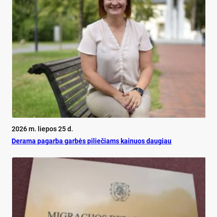
2026 m. liepos 25 d.
De­ra­ma pa­gar­ba gar­bės pi­lie­čiams kai­nuos dau­giau