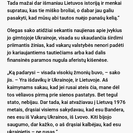
Tada mažai dar išmaniau Lietuvos istoriją ir menkai
supratau, kas tie miško broliai, o dabar jau galiu
pasakyti, kad mūsų abi tautos nuėjo panašų kelią.“
Olegas sako atidžiai sekantis naujienas apie įvykius
jo gimtojoje Ukrainoje, visada su skaudančia širdimi
priimantis žinias, kad vakarų valstybės nenori padėti
jo kariaujantiems tautiečiams arba kad dalis
finansinės paramos nugula aferistų kišenėse.
„Ką padarysi – visada visokių žmonių buvo, – sako
jis. – Yra išdavikų ir Ukrainoje, ir Lietuvoje. Aš
kaimynams sakau, kad jei rusai ateis čia, mane dėl
tos vėliavos pirmą prie sienos pastatys. Bet tegul
stato, nebijau. Dar tada, kai atvažiavau į Lietuvą 1976
metais, drąsiai visiems sakydavau, kad esu Bandera,
nes esu iš Vakarų Ukrainos, iš Lvovo. Kiti bijojo
saugumo, dar kažko, o aš drąsiai kalbėjau, kad esu
ukrainietis – ne rusas.“