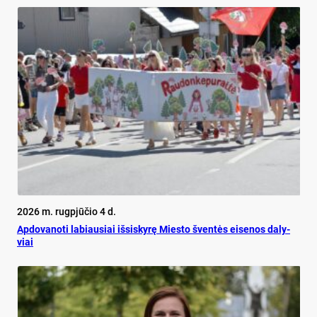
2026 m. rugpjūčio 4 d.
Ap­do­va­no­ti la­biau­siai iš­si­sky­rę Mies­to šven­tės ei­se­nos da­ly­
viai