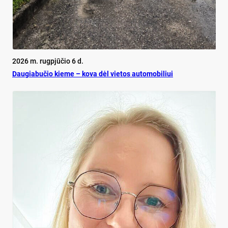
2026 m. rugpjūčio 6 d.
Dau­gia­bu­čio kie­me – ko­va dėl vie­tos au­to­mo­bi­liui