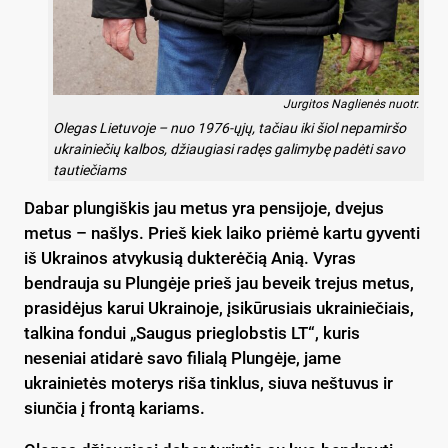
Jurgitos Naglienės nuotr.
Olegas Lietuvoje – nuo 1976-ųjų, tačiau iki šiol nepamiršo
ukrainiečių kalbos, džiaugiasi radęs galimybę padėti savo
tautiečiams
Dabar plungiškis jau metus yra pensijoje, dvejus
metus – našlys. Prieš kiek laiko priėmė kartu gyventi
iš Ukrainos atvykusią dukterėčią Anią. Vyras
bendrauja su Plungėje prieš jau beveik trejus metus,
prasidėjus karui Ukrainoje, įsikūrusiais ukrainiečiais,
talkina fondui „Saugus prieglobstis LT“, kuris
neseniai atidarė savo filialą Plungėje, jame
ukrainietės moterys riša tinklus, siuva neštuvus ir
siunčia į frontą kariams.