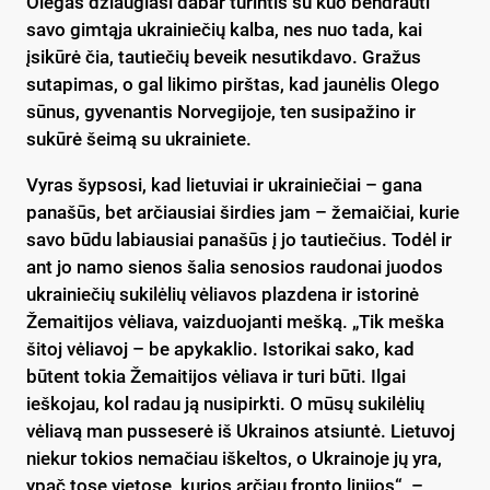
Olegas džiaugiasi dabar turintis su kuo bendrauti
savo gimtąja ukrainiečių kalba, nes nuo tada, kai
įsikūrė čia, tautiečių beveik nesutikdavo. Gražus
sutapimas, o gal likimo pirštas, kad jaunėlis Olego
sūnus, gyvenantis Norvegijoje, ten susipažino ir
sukūrė šeimą su ukrainiete.
Vyras šypsosi, kad lietuviai ir ukrainiečiai – gana
panašūs, bet arčiausiai širdies jam – žemaičiai, kurie
savo būdu labiausiai panašūs į jo tautiečius. Todėl ir
ant jo namo sienos šalia senosios raudonai juodos
ukrainiečių sukilėlių vėliavos plazdena ir istorinė
Žemaitijos vėliava, vaizduojanti mešką. „Tik meška
šitoj vėliavoj – be apykaklio. Istorikai sako, kad
būtent tokia Žemaitijos vėliava ir turi būti. Ilgai
ieškojau, kol radau ją nusipirkti. O mūsų sukilėlių
vėliavą man pusseserė iš Ukrainos atsiuntė. Lietuvoj
niekur tokios nemačiau iškeltos, o Ukrainoje jų yra,
ypač tose vietose, kurios arčiau fronto linijos“, –