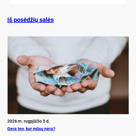
Iš posėdžių salės
2026 m. rugpjūčio 5 d.
Ge­ra ten, kur mū­sų nė­ra?