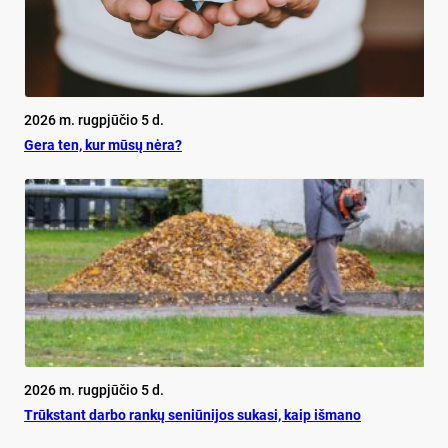
2026 m. rugpjūčio 5 d.
Ge­ra ten, kur mū­sų nė­ra?
2026 m. rugpjūčio 5 d.
Trūks­tant dar­bo ran­kų se­niū­ni­jos su­ka­si, kaip iš­ma­no