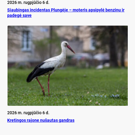
2026 m. rugpjūčio 6 d.
Siau­bin­gas in­ci­den­tas Plun­gė­je – mo­te­ris ap­si­py­lė ben­zi­nu ir
pa­de­gė sa­ve
2026 m. rugpjūčio 6 d.
Kretingos rajone nušautas gandras