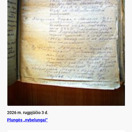
2026 m. rugpjūčio 3 d.
Plun­gės „ny­be­lun­gai“