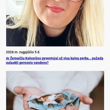
2026 m. rugpjūčio 5 d.
Ar Že­mai­čių Kal­va­ri­jos gy­ven­to­jai už vi­są kai­ną per­ka… pa­ža­dą
su­lauk­ti ge­res­nio van­dens?