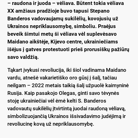
– raudona ir juoda – vėliava. Būtent tokia vėliava
XX amžiaus pradžioje buvo tapusi Stepano
Banderos vadovaujamų sukilėlių, kovojusių už
Ukrainos nepriklausomybę, simboliu. Praėjus
beveik šimtui metų ši vėliava vėl suplevėsavo
Maidano aikštėje, Kijevo centre, ukrainiečiams
išėjus į gatves protestuoti prieš prorusiškų pažiūrų
savo valdžią.
Tąkart įvykusi revoliucija, iki šiol vadinama Maidano
vardu, atnešė vakarietiško oro gūsį į šalį, tačiau
neilgam – 2022 metais taikią šalį užpuolė kaimyninė
Rusija. Kaip pasakojo Olegas, ginti savo tėvynės
stoję ukrainiečiai vėl ėmė kelti S. Banderos
vadovautų sukilėlių įtvirtintą juodai raudoną vėliavą,
simbolizuojančią Ukrainos išsivadavimo judėjimą ir
revoliucinę kovą už nepriklausomybę.