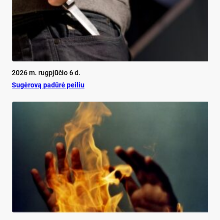
2026 m. rugpjūčio 6 d.
Su­gė­ro­vą pa­dū­rė pei­liu