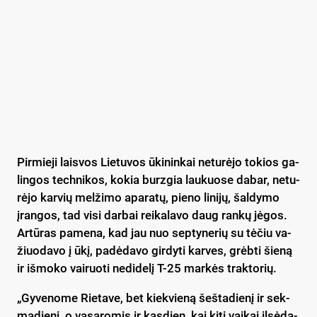
Pir­mie­ji lais­vos Lie­tu­vos ūki­nin­kai ne­tu­rė­jo to­kios ga­
lin­gos tech­ni­kos, ko­kia burz­gia lau­kuo­se da­bar, ne­tu­
rė­jo kar­vių mel­ži­mo apa­ra­tų, pie­no li­ni­jų, šal­dy­mo
įran­gos, tad vi­si dar­bai rei­ka­la­vo daug ran­kų jė­gos.
Ar­tū­ras pa­me­na, kad jau nuo sep­ty­ne­rių su tė­čiu va­
žiuo­da­vo į ūkį, pa­dė­da­vo gir­dy­ti kar­ves, grėb­ti šie­ną
ir iš­mo­ko vai­ruo­ti ne­di­de­lį T-25 mar­kės trak­to­rių.
„Gy­ve­no­me Rie­ta­ve, bet kiek­vie­ną šeš­ta­die­nį ir sek­
ma­die­nį, o va­sa­ro­mis ir kas­dien, kai ki­ti vai­kai il­sė­da­