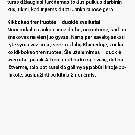
tū­ras džiau­gia­si tu­rė­da­mas to­kius pui­kius dar­bi­nin­
kus, ti­ki­si, kad ir jiems dirb­ti Jan­kai­čiuo­se ge­ra.
Kik­bok­so tre­ni­ruo­tės – duok­lė svei­ka­tai
Nors po­kal­bis su­ko­si apie dar­bą, su­pra­to­me, kad pa­
šne­ko­vas ne vien juo gy­vas. Kar­tą per sa­vai­tę anks­ti
ry­te vy­ras va­žiuo­ja į spor­to klu­bą Klai­pė­do­je, kur lan­
ko kik­bok­so tre­ni­ruo­tes. Šis už­siė­mi­mas – duok­lė
svei­ka­tai, pa­sak Ar­tū­ro, grū­di­na kū­ną ir va­lią, di­di­na
iš­tver­mę, taip pat su­tei­kia ga­li­my­bę pa­bū­ti ki­to­je ap­
lin­ko­je, su­si­pa­žin­ti su ki­tais žmo­nė­mis.