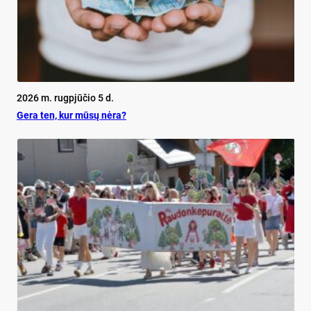
2026 m. rugpjūčio 5 d.
Ge­ra ten, kur mū­sų nė­ra?