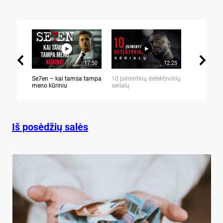
17:50
12:25
Se7en – kai tamsa tampa
10 įsimintinų detektyvinių
10 įtemptų,
meno kūriniu
serialų
stingdančių 
Iš posėdžių salės