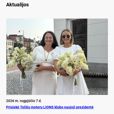
Aktualijos
2026 m. rugpjūčio 7 d.
Pri­siekė Tel­šių mo­terų LIONS klu­bo nau­jo­ji pre­zi­dentė