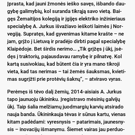
Įp­ras­ta, kad jau­ni žmo­nės ieš­ko sa­vęs, iš­ban­do dau­
gy­bę ga­li­my­bių, kol su­ran­da tik­rą­ją sa­vo vie­tą. Bai­
gęs Že­mai­ti­jos ko­le­gi­ją ir įgi­jęs elekt­ri­ko in­ži­nie­riaus
spe­cia­ly­bę A. Jur­kus iš­va­žia­vo ieš­ko­ti lai­mės į Nor­
ve­gi­ją. Sup­ra­tęs, kad gy­ve­ni­mas ki­ta­me kraš­te – ne
jam, grį­žo į Lie­tu­vą ir pra­dė­jo dirb­ti pa­gal spe­cia­ly­bę
Klai­pė­do­je. Bet šir­dis ne­ri­mo… „Tik grį­žęs į ūkį, įsė­
dęs į trak­to­rių, pa­jaus­da­vau ra­my­bę ir pil­nat­vę. Kol
kar­tą su­si­vo­kiau, kad bū­tent čia ir yra ma­no tik­ro­ji
vie­ta, kad tas ne­ri­mas – tai že­mės šauks­mas, kvie­ti­
mas su­grįž­ti prie pro­tė­vių šak­nų“, – at­vi­ra­vo vy­ras.
Pe­rė­męs iš tė­vo da­lį že­mių, 2014-ai­siais A. Jur­kus
ta­po jau­nuo­ju ūki­nin­ku. Įre­gist­ra­vo mė­si­nių gal­vi­jų
ūkį. Taip ša­lia mel­žia­mų juod­mar­gių kar­vių at­si­ra­do
nau­ja ban­da. Ūki­nin­kau­ja tė­vas ir sū­nus kar­tu, vie­nas
ki­tam pa­dė­da­mi: vy­res­ny­sis – pa­ta­ri­mais, jau­nes­ny­
sis – ino­va­ci­jų iš­ma­ny­mu. Šie­met vai­ras jau per­duo­