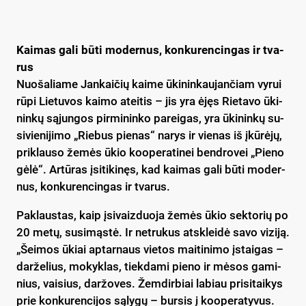
Kai­mas ga­li bū­ti mo­der­nus, kon­ku­ren­cin­gas ir tva­
rus
Nuo­ša­lia­me Jan­kai­čių kai­me ūki­nin­kau­jan­čiam vy­rui
rū­pi Lie­tu­vos kai­mo atei­tis – jis yra ėjęs Rie­ta­vo ūki­
nin­kų są­jun­gos pir­mi­nin­ko pa­rei­gas, yra ūki­nin­kų su­
si­vie­ni­ji­mo „Rie­bus pie­nas“ na­rys ir vie­nas iš įkū­rė­jų,
pri­klau­so že­mės ūkio koo­pe­ra­ti­nei bend­ro­vei „Pie­no
gė­lė“. Ar­tū­ras įsi­ti­ki­nęs, kad kai­mas ga­li bū­ti mo­der­
nus, kon­ku­ren­cin­gas ir tva­rus.
Pak­laus­tas, kaip įsi­vaiz­duo­ja že­mės ūkio sek­to­rių po
20 me­tų, su­si­mąs­tė. Ir ne­tru­kus at­sklei­dė sa­vo vi­zi­ją.
„Šei­mos ūkiai ap­tar­naus vie­tos mai­ti­ni­mo įstai­gas –
dar­že­lius, mo­kyk­las, tiek­da­mi pie­no ir mė­sos ga­mi­
nius, vai­sius, dar­žo­ves. Žem­dir­biai la­biau pri­si­tai­kys
prie kon­ku­ren­ci­jos są­ly­gų – bur­sis į koo­pe­ra­ty­vus.