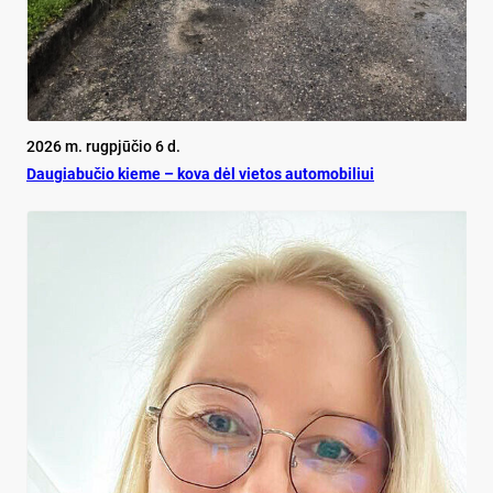
2026 m. rugpjūčio 6 d.
Dau­gia­bu­čio kie­me – ko­va dėl vie­tos au­to­mo­bi­liui