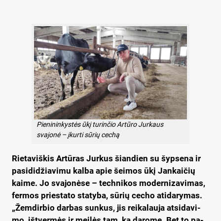
Pienininkystės ūkį turinčio Artūro Jurkaus
svajonė – įkurti sūrių cechą
Rie­ta­viš­kis Ar­tū­ras Jur­kus šian­dien su šyp­se­na ir
pa­si­di­džia­vi­mu kal­ba apie šei­mos ūkį Jan­kai­čių
kai­me. Jo sva­jo­nė­se – tech­ni­kos mo­der­ni­za­vi­mas,
fer­mos prie­sta­to sta­ty­ba, sū­rių ce­cho ati­da­ry­mas.
„Žem­dir­bio dar­bas sun­kus, jis rei­ka­lau­ja at­si­da­vi­
mo, iš­tver­mės ir mei­lės tam, ką da­ro­me. Bet to pa­