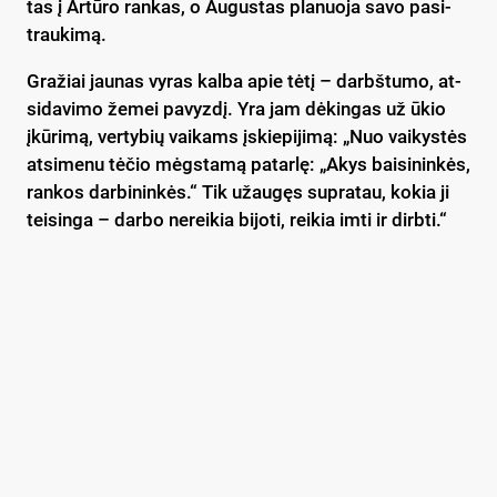
tas į Ar­tū­ro ran­kas, o Au­gus­tas pla­nuo­ja sa­vo pa­si­
trau­ki­mą.
Gra­žiai jau­nas vy­ras kal­ba apie tė­tį – darbš­tu­mo, at­
si­da­vi­mo že­mei pa­vyz­dį. Yra jam dė­kin­gas už ūkio
įkū­ri­mą, ver­ty­bių vai­kams įskie­pi­ji­mą: „Nuo vai­kys­tės
at­si­me­nu tė­čio mėgs­ta­mą pa­tar­lę: „Akys bai­si­nin­kės,
ran­kos dar­bi­nin­kės.“ Tik užau­gęs su­pra­tau, ko­kia ji
tei­sin­ga – dar­bo ne­rei­kia bi­jo­ti, rei­kia im­ti ir dirb­ti.“