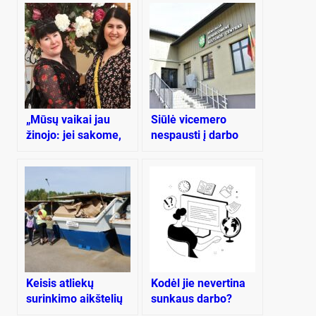
„Mūsų vaikai jau
Siūlė vicemero
žinojo: jei sakome,
nespausti į darbo
kad reikia bėgti,
laiko rėmus
vadinasi, reikia bėgti
iš visų jėgų“
Keisis atliekų
Kodėl jie nevertina
surinkimo aikštelių
sunkaus darbo?
darbo grafikas