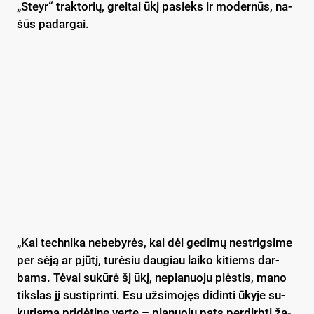
„Steyr“ trak­to­rių, grei­tai ūkį pa­sieks ir mo­der­nūs, na­
šūs pa­dar­gai.
„Kai tech­ni­ka ne­be­by­rės, kai dėl ge­di­mų ne­strig­si­me
per sė­ją ar pjū­tį, tu­rė­siu dau­giau lai­ko ki­tiems dar­
bams. Tė­vai su­kū­rė šį ūkį, ne­pla­nuo­ju plės­tis, ma­no
tiks­las jį su­stip­rin­ti. Esu už­si­mo­jęs di­din­ti ūky­je su­
ku­ria­mą pri­dė­ti­nę ver­tę – pla­nuo­ju pa­ts per­dirb­ti ža­