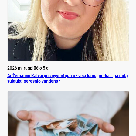
2026 m. rugpjūčio 5 d.
Ar Že­mai­čių Kal­va­ri­jos gy­ven­to­jai už vi­są kai­ną per­ka… pa­ža­dą
su­lauk­ti ge­res­nio van­dens?