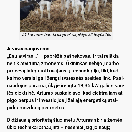
51 karvutės bandą kitąmet papildys 32 telyčaitės
At­vi­ras nau­jo­vėms
„Esu at­vi­ras…“ – pa­brė­žė pa­šne­ko­vas. Ir tai reiš­kia
ne tik at­vi­ru­mą žmo­nėms. Ūki­nin­kas ne­bi­jo į dar­bo
pro­ce­są in­teg­ruo­ti nau­jau­sių tech­no­lo­gi­jų, ti­ki, kad
kai­mo vers­lai ga­li ženg­ti tva­res­nės atei­ties link. Pa­si­
nau­do­jus pa­ra­ma, ūky­je įreng­ta 19,35 kW ga­lios sau­
lės elekt­ri­nė. Ar­tū­ras su­skai­čia­vo, kad elekt­ra jam at­
pi­go per­pus ir in­ves­ti­ci­jos į ža­lią­ją ener­ge­ti­ką at­si­
pirks maž­daug per me­tus.
Di­džiau­sią prio­ri­te­tą šiuo me­tu Ar­tū­ras ski­ria že­mės
ūkio tech­ni­kai at­nau­jin­ti – ne­se­niai įsi­gi­jo nau­ją