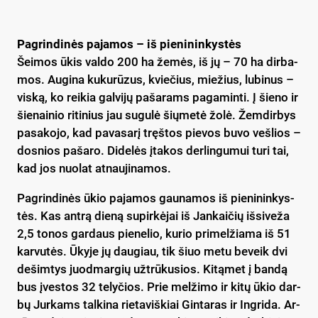
Pag­rin­di­nės pa­ja­mos – iš pie­ni­nin­kys­tės
Šei­mos ūkis val­do 200 ha že­mės, iš jų – 70 ha dir­ba­
mos. Au­gi­na ku­ku­rū­zus, kvie­čius, mie­žius, lu­bi­nus –
vis­ką, ko rei­kia gal­vi­jų pa­ša­rams pa­ga­min­ti. Į šie­no ir
šie­nai­nio ri­ti­nius jau su­gu­lė šių­me­tė žo­lė. Žem­dir­bys
pa­sa­ko­jo, kad pa­va­sa­rį tręš­tos pie­vos bu­vo veš­lios –
dos­nios pa­ša­ro. Di­de­lės įta­kos der­lin­gu­mui tu­ri tai,
kad jos nuo­lat at­nau­ji­na­mos.
Pag­rin­di­nės ūkio pa­ja­mos gau­na­mos iš pie­ni­nin­kys­
tės. Kas ant­rą die­ną su­pir­kė­jai iš Jan­kai­čių iš­si­ve­ža
2,5 to­nos gar­daus pie­ne­lio, ku­rio pri­mel­žia­ma iš 51
kar­vu­tės. Ūky­je jų dau­giau, tik šiuo me­tu be­veik dvi
de­šim­tys juod­mar­gių už­trū­ku­sios. Ki­tą­met į ban­dą
bus įves­tos 32 te­ly­čios. Prie mel­ži­mo ir ki­tų ūkio dar­
bų Jur­kams tal­ki­na rie­ta­viš­kiai Gin­ta­ras ir Ing­ri­da. Ar­