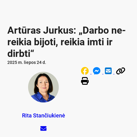
Ar­tū­ras Jur­kus: „Dar­bo ne­
rei­kia bi­jo­ti, rei­kia im­ti ir
dirb­ti“
2025 m. liepos 24 d.
Rita Stančiukienė