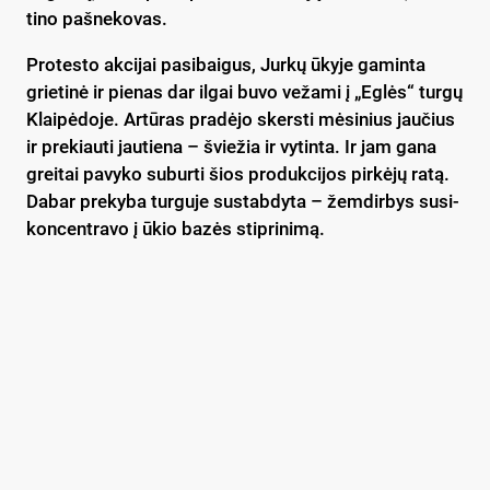
ti­no pa­šne­ko­vas.
Pro­tes­to ak­ci­jai pa­si­bai­gus, Jur­kų ūky­je ga­min­ta
grie­ti­nė ir pie­nas dar il­gai bu­vo ve­ža­mi į „Eg­lės“ tur­gų
Klai­pė­do­je. Ar­tū­ras pra­dė­jo skers­ti mė­si­nius jau­čius
ir pre­kiau­ti jau­tie­na – švie­žia ir vy­tin­ta. Ir jam ga­na
grei­tai pa­vy­ko su­bur­ti šios pro­duk­ci­jos pir­kė­jų ra­tą.
Da­bar pre­ky­ba tur­gu­je su­stab­dy­ta – žem­dir­bys su­si­
kon­cent­ra­vo į ūkio ba­zės stip­ri­ni­mą.