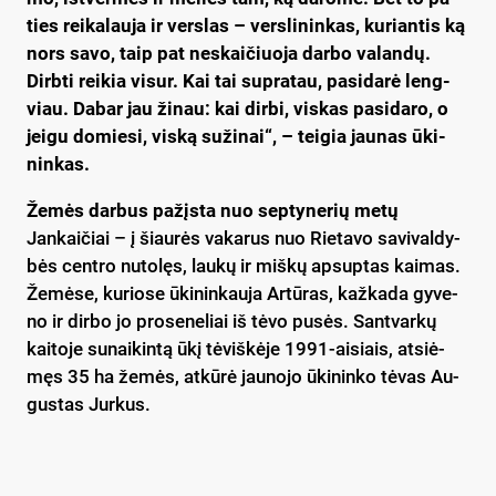
ties rei­ka­lau­ja ir vers­las – vers­li­nin­kas, ku­rian­tis ką
nors sa­vo, taip pat ne­skai­čiuo­ja dar­bo va­lan­dų.
Dirb­ti rei­kia vi­sur. Kai tai su­pra­tau, pa­si­da­rė leng­
viau. Da­bar jau ži­nau: kai dir­bi, vis­kas pa­si­da­ro, o
jei­gu do­mie­si, vis­ką su­ži­nai“, – tei­gia jau­nas ūki­
nin­kas.
Že­mės dar­bus pa­žįs­ta nuo sep­ty­ne­rių me­tų
Jan­kai­čiai – į šiau­rės va­ka­rus nuo Rie­ta­vo sa­vi­val­dy­
bės cent­ro nu­to­lęs, lau­kų ir miš­kų ap­sup­tas kai­mas.
Že­mė­se, ku­rio­se ūki­nin­kau­ja Ar­tū­ras, kaž­ka­da gy­ve­
no ir dir­bo jo pro­se­ne­liai iš tė­vo pu­sės. Sant­var­kų
kai­to­je su­nai­kin­tą ūkį tė­viš­kė­je 1991-ai­siais, at­siė­
męs 35 ha že­mės, at­kū­rė jau­no­jo ūki­nin­ko tė­vas Au­
gus­tas Jur­kus.