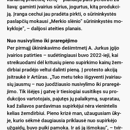
lia­vą: ga­min­ti įvai­rius sū­rius, jo­gur­tus, ki­tą pro­duk­ci­
ją. Įran­ga ce­chui jau pra­dė­ta pirk­ti, o sū­ri­nin­kys­tės
pa­slap­čių mo­kau­si „Mer­kio slė­nio“ sū­ri­nin­kys­tės mo­
kyk­lo­je“, – da­li­jo­si atei­ties pla­nais.
Nuo nu­si­vy­li­mo iki pra­re­gė­ji­mo
Per pir­mą­jį ūki­nin­ka­vi­mo de­šimt­me­tį A. Jur­kus įgi­jo
įvai­rios pa­tir­ties – su­dė­tin­giau­si bu­vo 2022-ie­ji, kai
strei­kuo­da­mi dėl kri­tu­sių pie­no su­pir­ki­mo kai­nų žem­
dir­biai pra­dė­jo vel­tui da­lin­ti pie­ną. Į pro­tes­to ak­ci­ją
įsi­trau­kė ir Ar­tū­ras. „Tuo me­tu te­ko iš­gy­ven­ti įvai­riau­
sių jaus­mų – nuo juo­džiau­sio nu­si­vy­li­mo iki pra­re­gė­
ji­mo. Tik išė­jęs į gat­vę ir tie­sio­giai su­si­ti­kęs su pro­
duk­ci­jos var­to­to­jais, pa­ju­tęs jų pa­lai­ky­mą, su­pra­tau,
kad ža­lia­vos par­da­vi­mas su­pir­kė­jui nė­ra vie­nin­te­lis
ke­lias žem­dir­biui. Pie­no kri­zė man, užau­gu­siam ūky­
je, ku­rio sėk­mė dau­giau­sia pri­klau­sė nuo su­pir­kė­jo
už­gai­dų, bu­vo pui­ki pa­mo­ka. Ir aš ją iš­mo­kau“, – tvir­