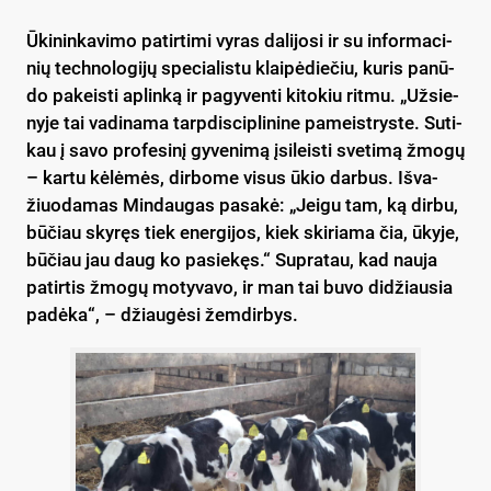
Ūki­nin­ka­vi­mo pa­tir­ti­mi vy­ras da­li­jo­si ir su in­for­ma­ci­
nių tech­no­lo­gi­jų spe­cia­lis­tu klai­pė­die­čiu, ku­ris pa­nū­
do pa­keis­ti ap­lin­ką ir pa­gy­ven­ti ki­to­kiu rit­mu. „Už­sie­
ny­je tai va­di­na­ma tarp­dis­cip­li­ni­ne pa­meist­rys­te. Su­ti­
kau į sa­vo pro­fe­si­nį gy­ve­ni­mą įsi­leis­ti sve­ti­mą žmo­gų
– kar­tu kė­lė­mės, dir­bo­me vi­sus ūkio dar­bus. Iš­va­
žiuo­da­mas Min­dau­gas pa­sa­kė: „Jei­gu tam, ką dir­bu,
bū­čiau sky­ręs tiek ener­gi­jos, kiek ski­ria­ma čia, ūky­je,
bū­čiau jau daug ko pa­sie­kęs.“ Sup­ra­tau, kad nau­ja
pa­tir­tis žmo­gų mo­ty­va­vo, ir man tai bu­vo di­džiau­sia
pa­dė­ka“, – džiau­gė­si žem­dir­bys.