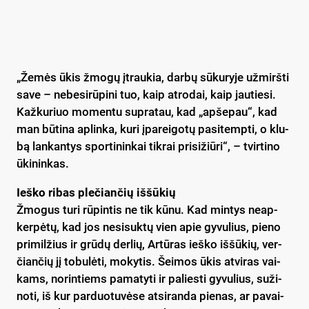
„Že­mės ūkis žmo­gų įtrau­kia, dar­bų sū­ku­ry­je už­mirš­ti
sa­ve – ne­be­si­rū­pi­ni tuo, kaip at­ro­dai, kaip jau­tie­si.
Kaž­ku­riuo mo­men­tu su­pra­tau, kad „ap­še­pau“, kad
man bū­ti­na ap­lin­ka, ku­ri įpa­rei­go­tų pa­si­temp­ti, o klu­
bą lan­kan­tys spor­ti­nin­kai tik­rai pri­si­žiū­ri“, – tvir­ti­no
ūki­nin­kas.
Ieš­ko ri­bas ple­čian­čių iš­šū­kių
Žmo­gus tu­ri rū­pin­tis ne tik kū­nu. Kad min­tys neap­
ker­pė­tų, kad jos ne­si­suk­tų vien apie gy­vu­lius, pie­no
pri­mil­žius ir grū­dų der­lių, Ar­tū­ras ieš­ko iš­šū­kių, ver­
čian­čių jį to­bu­lė­ti, mo­ky­tis. Šei­mos ūkis at­vi­ras vai­
kams, no­rin­tiems pa­ma­ty­ti ir pa­lies­ti gy­vu­lius, su­ži­
no­ti, iš kur par­duo­tu­vė­se at­si­ran­da pie­nas, ar pa­vai­