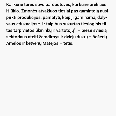
Kai ku­rie tu­rės sa­vo par­duo­tu­ves, kai ku­rie pre­kiaus
iš ūkio. Žmo­nės at­va­žiuos tie­siai pas ga­min­to­ją nu­si­
pirk­ti pro­duk­ci­jos, pa­ma­ty­ti, kaip ji ga­mi­na­ma, da­ly­
vaus edu­ka­ci­jo­se. Ir taip bus su­kur­tas tie­sio­gi­nis til­
tas tarp vie­tos ūki­nin­kų ir var­to­to­jų“, – pie­šė švie­sią
sek­to­riaus atei­tį žem­dir­bys ir dvie­jų duk­rų – še­še­rių
Ame­los ir ket­ve­rių Ma­tė­jos – tė­tis.