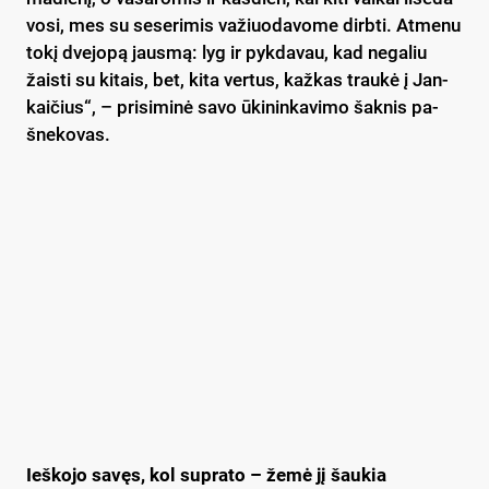
vo­si, mes su se­se­ri­mis va­žiuo­da­vo­me dirb­ti. At­me­nu
to­kį dve­jo­pą jaus­mą: lyg ir pyk­da­vau, kad ne­ga­liu
žais­ti su ki­tais, bet, ki­ta ver­tus, kaž­kas trau­kė į Jan­
kai­čius“, – pri­si­mi­nė sa­vo ūki­nin­ka­vi­mo šak­nis pa­
šne­ko­vas.
Ieš­ko­jo sa­vęs, kol su­pra­to – že­mė jį šau­kia