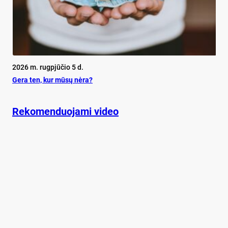
2026 m. rugpjūčio 5 d.
Ge­ra ten, kur mū­sų nė­ra?
Rekomenduojami video