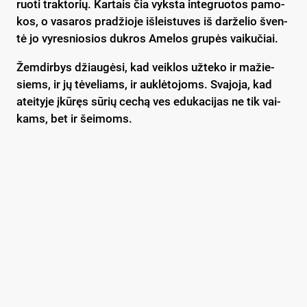
ruo­ti trak­to­rių. Kar­tais čia vyks­ta in­teg­ruo­tos pa­mo­
kos, o va­sa­ros pra­džio­je iš­leis­tu­ves iš dar­že­lio šven­
tė jo vy­res­nio­sios duk­ros Ame­los gru­pės vai­ku­čiai.
Žem­dir­bys džiau­gė­si, kad veik­los už­te­ko ir ma­žie­
siems, ir jų tė­ve­liams, ir auk­lė­to­joms. Sva­jo­ja, kad
atei­ty­je įkū­ręs sū­rių ce­chą ves edu­ka­ci­jas ne tik vai­
kams, bet ir šei­moms.