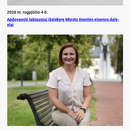
2026 m. rugpjūčio 4 d.
Ap­do­va­no­ti la­biau­siai iš­si­sky­rę Mies­to šven­tės ei­se­nos da­ly­
viai