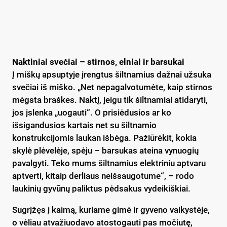
Naktiniai svečiai –
stirnos, elniai ir barsukai
Į miškų apsuptyje įrengtus šiltnamius dažnai užsuka
svečiai iš miško. „Net nepagalvotumėte, kaip stirnos
mėgsta braškes. Naktį, jeigu tik šiltnamiai atidaryti,
jos įslenka „uogauti“. O prisiėdusios ar ko
išsigandusios kartais net su šiltnamio
konstrukcijomis laukan išbėga. Pažiūrėkit, kokia
skylė plėvelėje, spėju – barsukas ateina vynuogių
pavalgyti. Teko mums šiltnamius elektriniu aptvaru
aptverti, kitaip derliaus neišsaugotume“, – rodo
laukinių gyvūnų paliktus pėdsakus vydeikiškiai.
Sugrįžęs į kaimą, kuriame gimė ir gyveno vaikystėje,
o vėliau atvažiuodavo atostogauti pas močiutę,