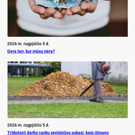
2026 m. rugpjūčio 5 d.
Ge­ra ten, kur mū­sų nė­ra?
2026 m. rugpjūčio 5 d.
Trūks­tant dar­bo ran­kų se­niū­ni­jos su­ka­si, kaip iš­ma­no