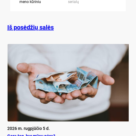
meno kūriniu
serialų
stingdančių 
Iš posėdžių salės
2026 m. rugpjūčio 5 d.