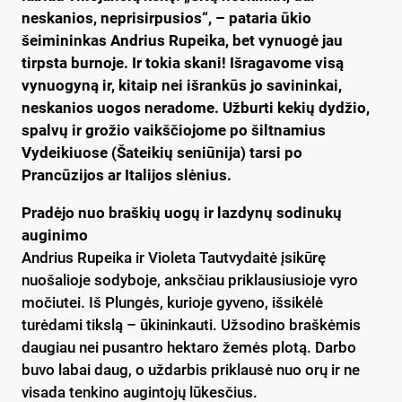
neskanios, neprisirpusios“, – pataria ūkio
šeimininkas Andrius Rupeika, bet vynuogė jau
tirpsta burnoje. Ir tokia skani! Išragavome visą
vynuogyną ir, kitaip nei išrankūs jo savininkai,
neskanios uogos neradome. Užburti kekių dydžio,
spalvų ir grožio vaikščiojome po šiltnamius
Vydeikiuose (Šateikių seniūnija) tarsi po
Prancūzijos ar Italijos slėnius.
Pradėjo nuo braškių uogų ir lazdynų sodinukų
auginimo
Andrius Rupeika ir Violeta Tautvydaitė įsikūrę
nuošalioje sodyboje, anksčiau priklausiusioje vyro
močiutei. Iš Plungės, kurioje gyveno, išsikėlė
turėdami tikslą – ūkininkauti. Užsodino braškėmis
daugiau nei pusantro hektaro žemės plotą. Darbo
buvo labai daug, o uždarbis priklausė nuo orų ir ne
visada tenkino augintojų lūkesčius.