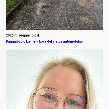
2026 m. rugpjūčio 6 d.
Dau­gia­bu­čio kie­me – ko­va dėl vie­tos au­to­mo­bi­liui