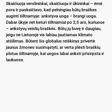
Skaičiuoja verslininkai, skaičiuoja ir ūkininkai – ėmė
pora ir paskaičiavo, kad pelningiau būtų braškes
auginti šiltnamyje: ankstyva uoga – brangi uoga.
Dabar ūkyje net keturi šiltnamiai po 2,5 aro, kuriuose
– ankstyvų veislių braškės. Būtų jų buvę ir daugiau,
jeigu ne Lietuvoje vis labiau jaučiamas klimato
atšilimas. Būtent šis globalus reiškinys privertė
jaunus žmones susimąstyti, ar verta plėsti braškių
plotus šiltnamyje, kai uogos labai anksti prisirpsta ir
laukuose.