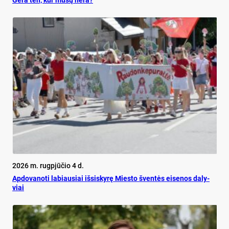
Ge­ra ten, kur mū­sų nė­ra?
2026 m. rugpjūčio 4 d.
Ap­do­va­no­ti la­biau­siai iš­si­sky­rę Mies­to šven­tės ei­se­nos da­ly­
viai