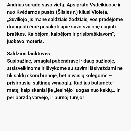
Andrius surado savo vietą. Apsiprato Vydeikiuose ir
nuo Kvėdarnos pusės (Šilalės r.) kilusi Violeta.
„Suviliojo jis mane saldžiais žodžiais, vos pradėjome
draugauti ėmė pasakoti apie savo svajonę auginti
braškes. Kalbėjom, kalbėjom ir prisibraškiavom“, –
juokavo moteris.
Saldžios lauktuvės
Susipažinę, smagiai pabendravę ir daug sužinoję,
atsisveikinome ir išvykome su savimi išsiveždami ne
tik saldų skonį burnoje, bet ir vaišių kolegoms –
prisirpusių, sultingų vynuogių. Kad jūs būtumėte
matę, kaip skaniai jie „lesinėjo“ uogas nuo kekių… Ir
per barzdą varvėjo, ir burnoj turėjo!