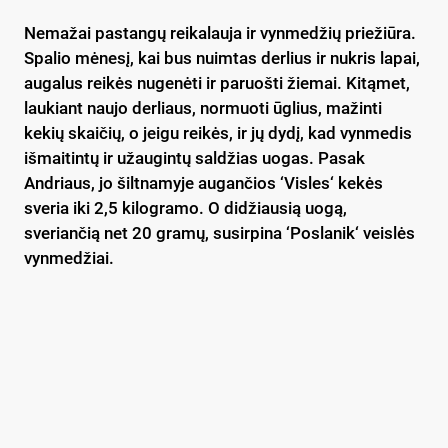
Nemažai pastangų reikalauja ir vynmedžių priežiūra.
Spalio mėnesį, kai bus nuimtas derlius ir nukris lapai,
augalus reikės nugenėti ir paruošti žiemai. Kitąmet,
laukiant naujo derliaus, normuoti ūglius, mažinti
kekių skaičių, o jeigu reikės, ir jų dydį, kad vynmedis
išmaitintų ir užaugintų saldžias uogas. Pasak
Andriaus, jo šiltnamyje augančios ‘Visles‘ kekės
sveria iki 2,5 kilogramo. O didžiausią uogą,
sveriančią net 20 gramų, susirpina ‘Poslanik‘ veislės
vynmedžiai.