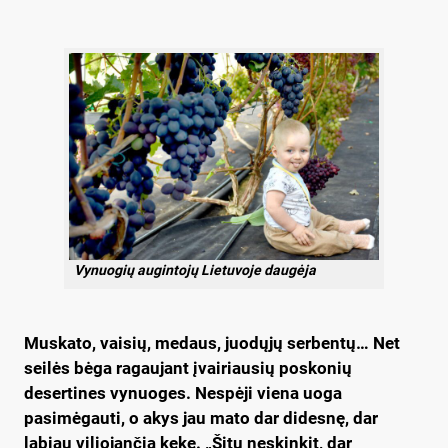
Vynuogių augintojų Lietuvoje daugėja
Muskato, vaisių, medaus, juodųjų serbentų… Net
seilės bėga ragaujant įvairiausių poskonių
desertines vynuoges. Nespėji viena uoga
pasimėgauti, o akys jau mato dar didesnę, dar
labiau viliojančią kekę. „Šitų neskinkit, dar