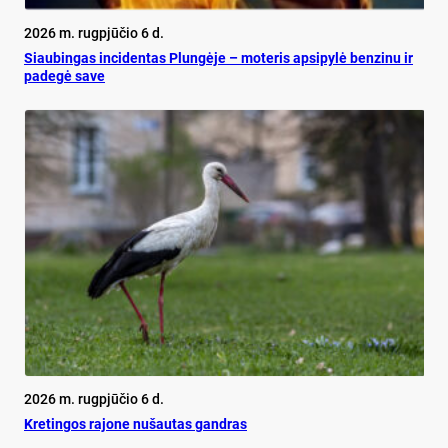
2026 m. rugpjūčio 6 d.
Siau­bin­gas in­ci­den­tas Plun­gė­je – mo­te­ris ap­si­py­lė ben­zi­nu ir
pa­de­gė sa­ve
2026 m. rugpjūčio 6 d.
Kretingos rajone nušautas gandras