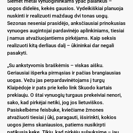
Šiemet metai vynuogininkams ypač palankūs –
uogos didelės, kekės gausios. Vydeikiškiai planuoja
nuskinti ir realizuoti maždaug dvi tonas uogų.
Sezonas neseniai prasidėjo, anksčiausiai prinokusias
vynuoges augintojai pardavinėjo aplinkiniams, tiesiai
į namus atvažiuojantiems pirkėjams. Kaip seksis
realizuoti kitą derliaus dalį – ūkininkai dar negali
pasakyti.
„Su ankstyvomis braškėmis – viskas aišku.
Geriausiai išperka pirmąsias ir pačias brangiausias
uogas. Vežu jas perpardavinėtojams į turgų
Klaipėdoje ir pats prie kelio link Skuodo kartais
prekiauju. O štai vynuogių turgaus prekeiviai nenori,
sako, kad pirkėjai netiki, jog jos lietuviškos.
Pasiskelbėme feisbuke, kviečiame žmones
atvažiuoti tiesiai į ūkį, paragauti, išsirinkti, kokios
uogos jiems skaniausios, patiems nusikirpti
patikusią kekę. Tikiu, kad pirkėjų sulauksime – jau