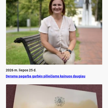
2026 m. liepos 25 d.
De­ra­ma pa­gar­ba gar­bės pi­lie­čiams kai­nuos dau­giau