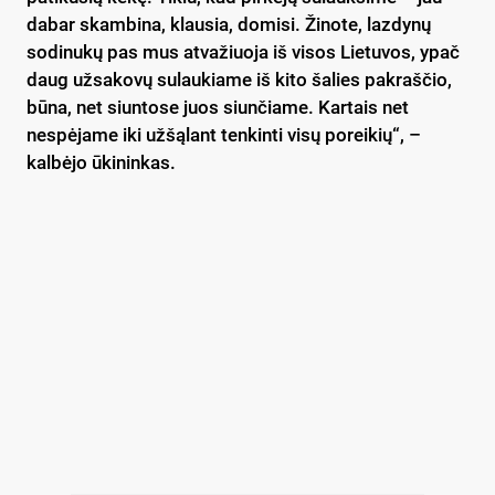
dabar skambina, klausia, domisi. Žinote, lazdynų
sodinukų pas mus atvažiuoja iš visos Lietuvos, ypač
daug užsakovų sulaukiame iš kito šalies pakraščio,
būna, net siuntose juos siunčiame. Kartais net
nespėjame iki užšąlant tenkinti visų poreikių“, –
kalbėjo ūkininkas.