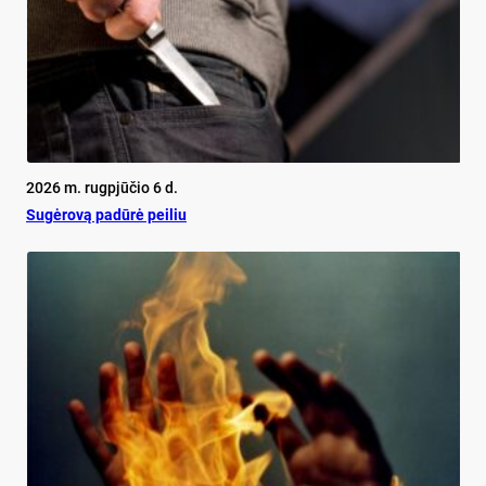
2026 m. rugpjūčio 6 d.
Su­gė­ro­vą pa­dū­rė pei­liu