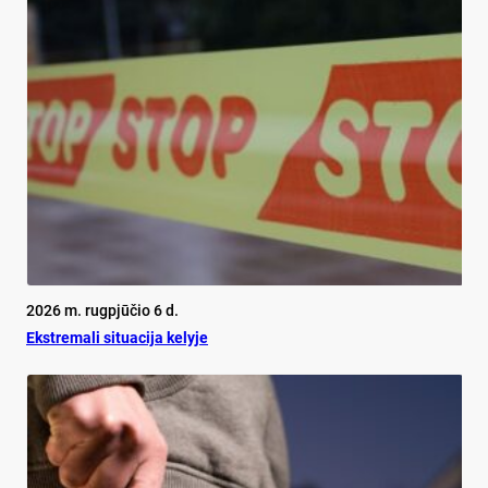
2026 m. rugpjūčio 6 d.
Ekst­re­ma­li si­tua­ci­ja ke­ly­je