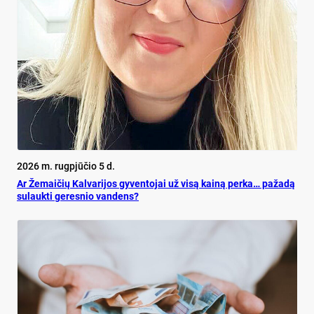
2026 m. rugpjūčio 5 d.
Ar Že­mai­čių Kal­va­ri­jos gy­ven­to­jai už vi­są kai­ną per­ka… pa­ža­dą
su­lauk­ti ge­res­nio van­dens?