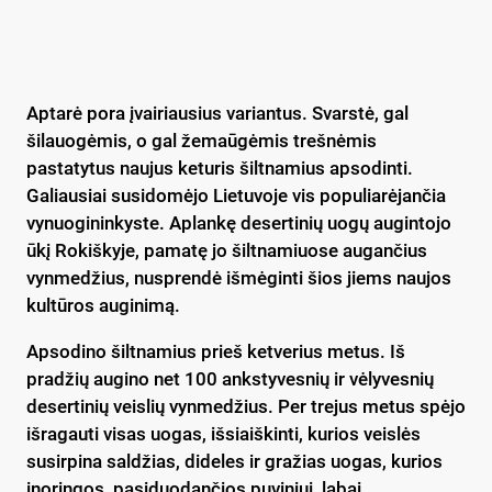
Aptarė pora įvairiausius variantus. Svarstė, gal
šilauogėmis, o gal žemaūgėmis trešnėmis
pastatytus naujus keturis šiltnamius apsodinti.
Galiausiai susidomėjo Lietuvoje vis populiarėjančia
vynuogininkyste. Aplankę desertinių uogų augintojo
ūkį Rokiškyje, pamatę jo šiltnamiuose augančius
vynmedžius, nusprendė išmėginti šios jiems naujos
kultūros auginimą.
Apsodino šiltnamius prieš ketverius metus. Iš
pradžių augino net 100 ankstyvesnių ir vėlyvesnių
desertinių veislių vynmedžius. Per trejus metus spėjo
išragauti visas uogas, išsiaiškinti, kurios veislės
susirpina saldžias, dideles ir gražias uogas, kurios
įnoringos, pasiduodančios puviniui, labai