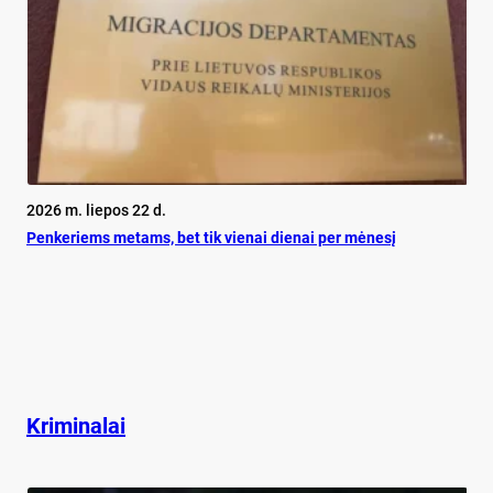
2026 m. liepos 22 d.
Pen­ke­riems me­tams, bet tik vie­nai die­nai per mė­ne­sį
Kriminalai