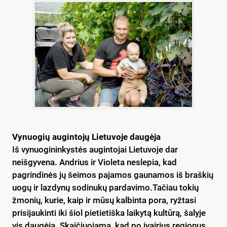
Vynuogių augintojų Lietuvoje daugėja
Iš vynuogininkystės augintojai Lietuvoje dar
neišgyvena. Andrius ir Violeta neslepia, kad
pagrindinės jų šeimos pajamos gaunamos iš braškių
uogų ir lazdynų sodinukų pardavimo.Tačiau tokių
žmonių, kurie, kaip ir mūsų kalbinta pora, ryžtasi
prisijaukinti iki šiol pietietiška laikytą kultūrą, šalyje
vis daugėja. Skaičiuojama, kad po įvairius regionus