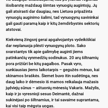
išsibarstę maždaug šimtas vynuogių augintojų. Jų
gali atsirasti dar daugiau, nes Lietuva pripažinta
vynuogių auginimo šalimi, tad vynuogynų savininkai
gali gauti paramą kaip ir kitų žemdirbystės sektorių
atstovai.
Kiekvieną žingsnį gerai apgalvojantys vydeikiškiai
dar neplanuoja plėsti vynuogynų ploto. Sako
svarstantys tik apie galimybę auginti jiems
patinkančių vynmedžių sodinukus. 20 arų šiltnamių
pora prižiūri be kitų pagalbos. Pasak vyro,
sunkiausias jiems laikotarpis – gegužės mėnuo, kai
skinamos braškės. Šiemet buvo itin sudėtinga, nes
daug laiko ir dėmesio iš mamos reikalauja mažasis
jųdviejų sūnus – aštuonių mėnesių Vakaris. Mažylis,
kaip ir jo vyresnioji sesuo Deimantė, dažnai
sukinėjasi po šiltnamius, ir tai savaime suprantama,
kai visi taip mėgsta uogas.