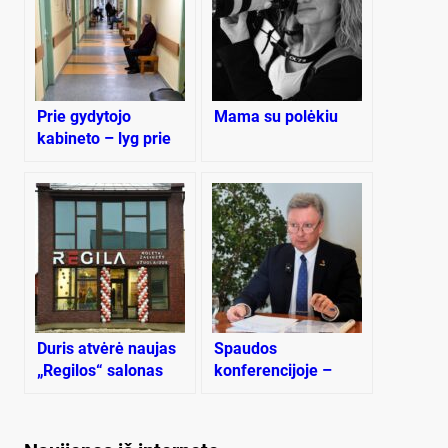
Prie gydytojo
Mama su polėkiu
kabineto – lyg prie
nemokamos dešros
Duris atvėrė naujas
Spaudos
„Regilos“ salonas
konferencijoje –
apie planuojamą
steigti pramonės
parką