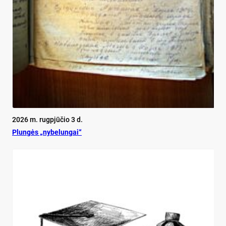
2026 m. rugpjūčio 3 d.
Plun­gės „ny­be­lun­gai“