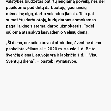
valstybės biudžetas patirtų neigiamą poveikį, nes dėl
papildomo padidėtų darbuotojų, gaunančių
mėnesinę algą, darbo valandos įkainis. Taip pat
sumažėtų darbuotojų, kurių darbas apmokamas
pagal laikinę sistemą, darbo užmokestis. Todėl
siūloma atsisakyti laisvadienio Vėlinių dieną.
„Ši diena, anksčiau buvusi atmintina, šventine diena
paskelbta vėliausiai – 2020 m. sausio 1 d. Be to,
švenčių diena Lietuvoje yra ir lapkričio 1 d. – Visų
Šventųjų diena”, – pastebi Vyriausybė.