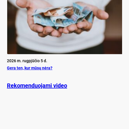
2026 m. rugpjūčio 5 d.
Ge­ra ten, kur mū­sų nė­ra?
Rekomenduojami video