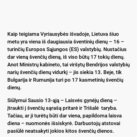
Kaip teigiama Vyriausybės išvadoje, Lietuva šiuo
metu yra viena iš daugiausia šventinių dienų – 16 –
turinčių Europos Sąjungos (ES) valstybių. Nustačius
dar vieną švenčių dieną, iš viso būtų 17 tokių dienų.
Anot Ministrų kabineto, tai viršytų Bendrijos valstybių
narių švenčių dienų vidurkį – jis siekia 13. Beje, tik
Bulgarija ir Rumunija turi po 17 kasmetinių švenčių
dienų.
Siūlymui Sausio 13-ąją – Laisvės gynėjų dieną –
įtraukti į švenčių sąrašą pritarė ir Trišalė taryba.
Tačiau, ar ji turėtų būti dar viena, papildoma laisva
diena – nuomonės išsiskyrė. Darbuotojų atstovai
pasiūlė neatsakyti jokios kitos švenčių dienos.