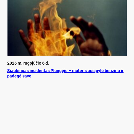
2026 m. rugpjūčio 6 d.
Siau­bin­gas in­ci­den­tas Plun­gė­je – mo­te­ris ap­si­py­lė ben­zi­nu ir
pa­de­gė sa­ve