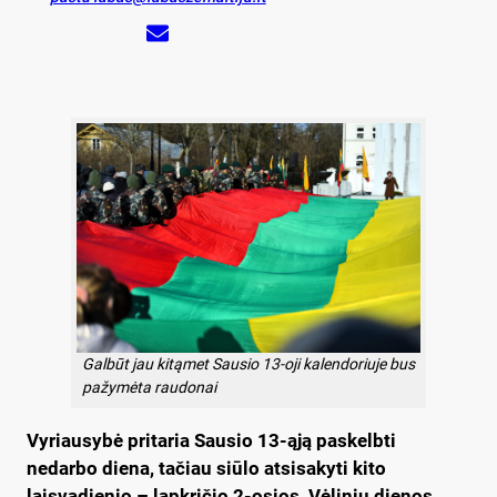
Galbūt jau kitąmet Sausio 13-oji kalendoriuje bus
pažymėta raudonai
Vyriausybė pritaria Sausio 13-ąją paskelbti
nedarbo diena, tačiau siūlo atsisakyti kito
laisvadienio – lapkričio 2-osios, Vėlinių dienos.