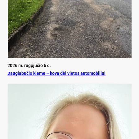
2026 m. rugpjūčio 6 d.
Dau­gia­bu­čio kie­me – ko­va dėl vie­tos au­to­mo­bi­liui