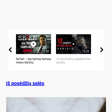
17:50
12:25
Se7en – kai tamsa tampa
10 įsimintinų detektyvinių
10 įtemptų,
meno kūriniu
serialų
stingdančių 
Iš posėdžių salės