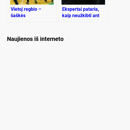
Vietoj regbio –
Ekspertai pataria,
šaškės
kaip neužkibti ant
internetinių sukčių
kabliuko
Naujienos iš interneto