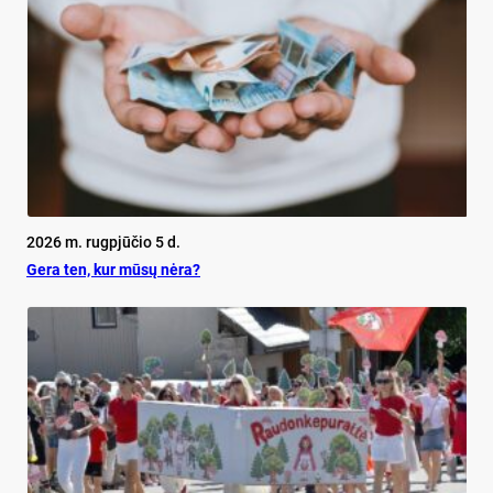
2026 m. rugpjūčio 5 d.
Ge­ra ten, kur mū­sų nė­ra?