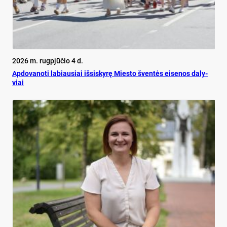
2026 m. rugpjūčio 4 d.
Ap­do­va­no­ti la­biau­siai iš­si­sky­rę Mies­to šven­tės ei­se­nos da­ly­
viai