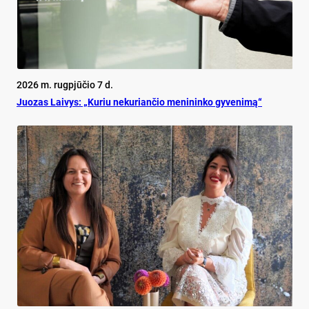
2026 m. rugpjūčio 7 d.
Juo­zas Lai­vys: „Ku­riu ne­ku­rian­čio me­ni­nin­ko gy­ve­ni­mą“