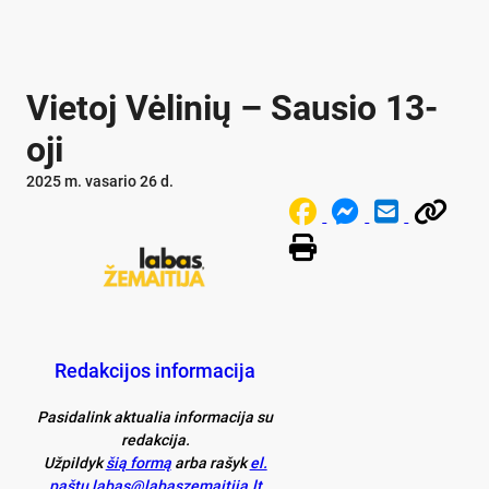
Vietoj Vėlinių – Sausio 13-
oji
2025 m. vasario 26 d.
Redakcijos informacija
Pasidalink aktualia informacija su
redakcija.
Užpildyk
šią formą
arba rašyk
el.
paštu labas@labaszemaitija.lt