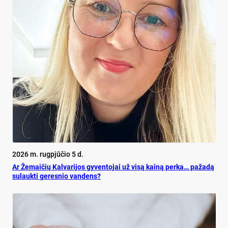
2026 m. rugpjūčio 5 d.
Ar Že­mai­čių Kal­va­ri­jos gy­ven­to­jai už vi­są kai­ną per­ka… pa­ža­dą
su­lauk­ti ge­res­nio van­dens?