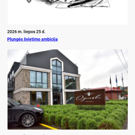
2026 m. liepos 25 d.
Plun­gės švie­ti­mo am­bi­ci­ja