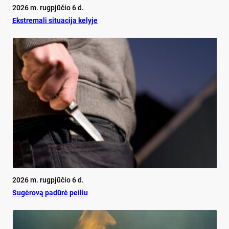
2026 m. rugpjūčio 6 d.
Ekst­re­ma­li si­tua­ci­ja ke­ly­je
2026 m. rugpjūčio 6 d.
Su­gė­ro­vą pa­dū­rė pei­liu