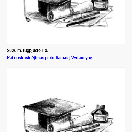
2026 m. rugpjūčio 1 d.
Kai nu­si­ra­ši­nė­ji­mas per­ke­lia­mas į Vy­riau­sy­bę