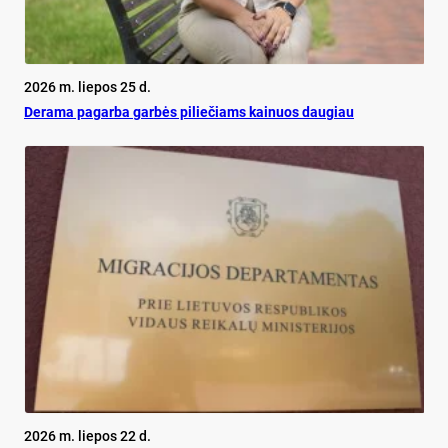
2026 m. liepos 25 d.
De­ra­ma pa­gar­ba gar­bės pi­lie­čiams kai­nuos dau­giau
2026 m. liepos 22 d.