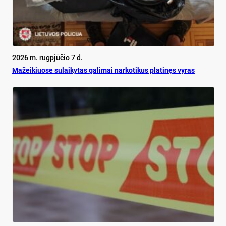
2026 m. rugpjūčio 7 d.
Mažeikiuose sulaikytas galimai narkotikus platinęs vyras