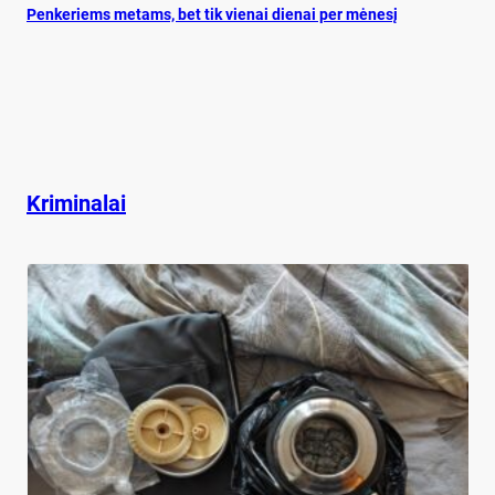
Pen­ke­riems me­tams, bet tik vie­nai die­nai per mė­ne­sį
Kriminalai