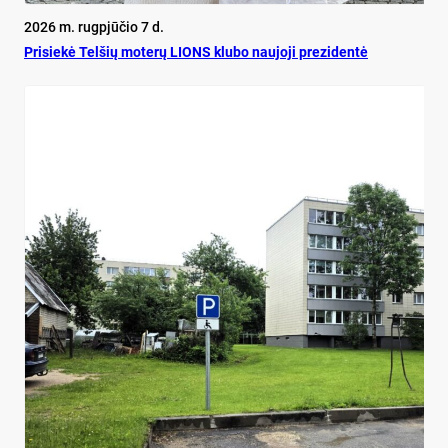
2026 m. rugpjūčio 7 d.
Pri­siekė Tel­šių mo­terų LIONS klu­bo nau­jo­ji pre­zi­dentė