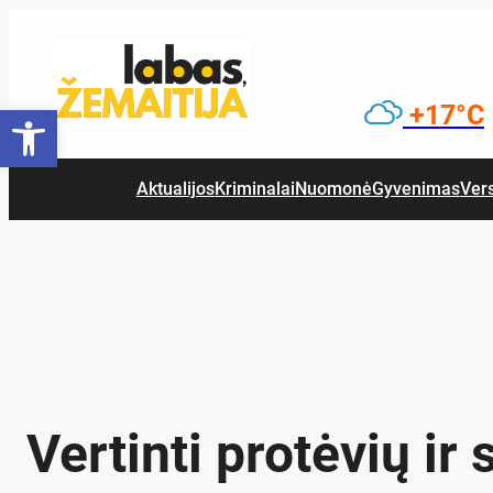
Eiti
prie
turinio
Open toolbar
+17°C
Aktualijos
Kriminalai
Nuomonė
Gyvenimas
Ver
Vertinti protėvių ir 