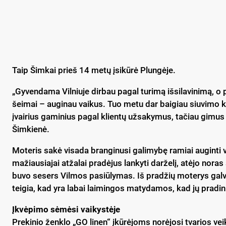
Taip Šimkai prieš 14 metų įsikūrė Plungėje.
„Gyvendama Vilniuje dirbau pagal turimą išsilavinimą, o p
šeimai – auginau vaikus. Tuo metu dar baigiau siuvimo kur
įvairius gaminius pagal klientų užsakymus, tačiau gimus 
Šimkienė.
Moteris sakė visada branginusi galimybę ramiai auginti vai
mažiausiajai atžalai pradėjus lankyti darželį, atėjo noras 
buvo sesers Vilmos pasiūlymas. Iš pradžių moterys galvoj
teigia, kad yra labai laimingos matydamos, kad jų pradi
Įkvėpimo sėmėsi vaikystėje
Prekinio ženklo „GO linen“ įkūrėjoms norėjosi tvarios vei