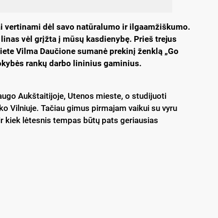
i vertinami dėl savo natūralumo ir ilgaamžiškumo.
linas vėl grįžta į mūsų kasdienybę. Prieš trejus
niete Vilma Daučione sumanė prekinį ženklą „Go
kokybės rankų darbo lininius gaminius.
augo Aukštaitijoje, Utenos mieste, o studijuoti
ko Vilniuje. Tačiau gimus pirmajam vaikui su vyru
 kiek lėtesnis tempas būtų pats geriausias