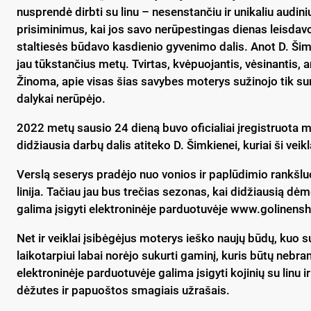
nusprendė dirbti su linu – nesenstančiu ir unikaliu audiniu
prisiminimus, kai jos savo nerūpestingas dienas leisdavo s
staltiesės būdavo kasdienio gyvenimo dalis. Anot D. Ši
jau tūkstančius metų. Tvirtas, kvėpuojantis, vėsinantis, 
Žinoma, apie visas šias savybes moterys sužinojo tik sum
dalykai nerūpėjo.
2022 metų sausio 24 dieną buvo oficialiai įregistruota ma
didžiausia darbų dalis atiteko D. Šimkienei, kuriai ši vei
Verslą seserys pradėjo nuo vonios ir paplūdimio rankšluo
linija. Tačiau jau bus trečias sezonas, kai didžiausią d
galima įsigyti elektroninėje parduotuvėje www.golinensh
Net ir veiklai įsibėgėjus moterys ieško naujų būdų, kuo 
laikotarpiui labai norėjo sukurti gaminį, kuris būtų nebran
elektroninėje parduotuvėje galima įsigyti kojinių su linu
dėžutes ir papuoštos smagiais užrašais.