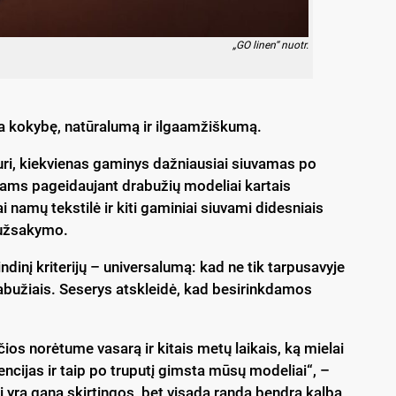
„GO linen“ nuotr.
ina kokybę, natūralumą ir ilgaamžiškumą.
uri, kiekvienas gaminys dažniausiai siuvamas po
tams pageidaujant drabužių modeliai kartais
 namų tekstilė ir kiti gaminiai siuvami didesniais
o užsakymo.
dinį kriterijų – universalumą: kad ne tik tarpusavyje
drabužiais. Seserys atskleidė, kad besirinkdamos
ios norėtume vasarą ir kitais metų laikais, ką mielai
ijas ir taip po truputį gimsta mūsų modeliai“, –
i yra gana skirtingos, bet visada randa bendrą kalbą