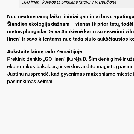
„GO linen“ įkūrėjos D. Šimkienė (stovi) ir V. Daučionė
Nuo neatmenamų laikų lininiai gaminiai buvo ypatinga
Šiandien ekologija dažnam – vienas iš prioritetų, todėl 
metus plungiškė Daiva Šimkienė kartu su seserimi vil
linen“ ir savo klientams nuo tada siūlo aukščiausios 
Aukštaitė laimę rado Žemaitijoje
Prekinio ženklo „GO linen“ įkūrėja D. Šimkienė gimė ir už
ekonomikos bakalaurą ir veiklos audito magistrą pasirin
Justinu nusprendė, kad gyvenimas mažesniame mieste ir
pasirinkimas šeimai.