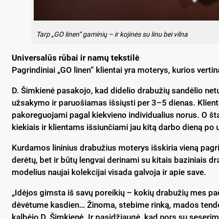
Tarp „GO linen“ gaminių – ir kojinės su linu bei vilna
Universalūs rūbai ir namų tekstilė
Pagrindiniai „GO linen“ klientai yra moterys, kurios vert
D. Šimkienė pasakojo, kad didelio drabužių sandėlio net
užsakymo ir paruošiamas išsiųsti per 3–5 dienas. Klien
pakoreguojami pagal kiekvieno individualius norus. O štai
kiekiais ir klientams išsiunčiami jau kitą darbo dieną p
Kurdamos lininius drabužius moterys išskiria vieną pagrin
derėtų, bet ir būtų lengvai derinami su kitais baziniais 
modelius naujai kolekcijai visada galvoja ir apie save.
„Idėjos gimsta iš savų poreikių – kokių drabužių mes pač
dėvėtume kasdien… Žinoma, stebime rinką, mados tendenc
kalbėjo D. Šimkienė. Ir pasidžiaugė, kad nors su seserim