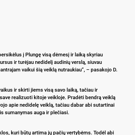
ersikėlus į Plungę visą dėmesį ir laiką skyriau
sus ir turėjau nedidelį audinių verslą, siuvau
antrajam vaikui šią veiklą nutraukiau“, – pasakojo D.
kus ir skirti jiems visą savo laiką, tačiau ir
save realizuoti kitoje veikloje. Pradėti bendrą veiklą
o apie nedidelę veiklą, tačiau dabar abi sutartinai
nis sumanymas auga ir plečiasi.
klos, kuri būtų artima jų pačių vertybėms. Todėl abi