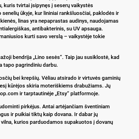
, kuris tvirtai įsipynęs į seserų vaikystės
enelių ūkyje, kur lininiai rankšluosčiai, paklodės ir
mkienės, linas yra nepaprastas audinys, naudojamas
antialergiškas, antibakterinis, su UV apsauga.
aniusios kurti savo verslą – vaikystėje tokie
žoji bendrija „Lino sesės“. Taip jau susiklostė, kad
kla tapo pagrindiniu darbu.
sčių bei krepšių. Vėliau atsirado ir virtuvės gaminių
ėmesį kūrėjos skiria moteriškiems drabužiams. Jų
op.com ir tarptautinėje „Etsy“ platformoje.
sudominti pirkėjus. Antai artėjančiam šventiniam
gus ir puikiai tiktų kaip dovana. Ir dabar jų
 ir vilna, kurios parduodamos supakuotos į dovanų