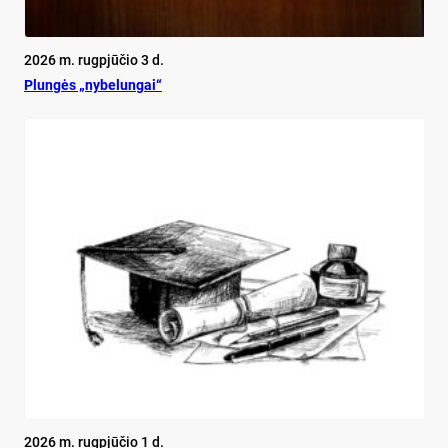
2026 m. rugpjūčio 3 d.
Plun­gės „ny­be­lun­gai“
2026 m. rugpjūčio 1 d.