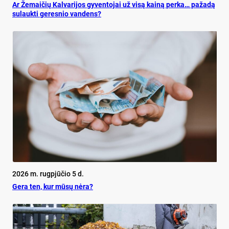
Ar Že­mai­čių Kal­va­ri­jos gy­ven­to­jai už vi­są kai­ną per­ka… pa­ža­dą
su­lauk­ti ge­res­nio van­dens?
2026 m. rugpjūčio 5 d.
Ge­ra ten, kur mū­sų nė­ra?