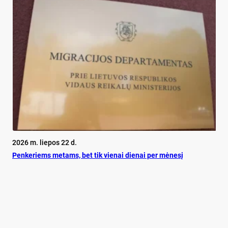
2026 m. liepos 22 d.
Pen­ke­riems me­tams, bet tik vie­nai die­nai per mė­ne­sį