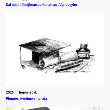
Kai nu­si­ra­ši­nė­ji­mas per­ke­lia­mas į Vy­riau­sy­bę
2026 m. liepos 25 d.
Plun­gės švie­ti­mo am­bi­ci­ja