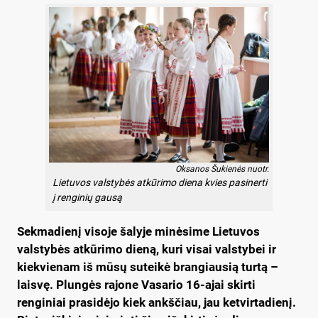
Oksanos Šukienės nuotr.
Lietuvos valstybės atkūrimo diena kvies pasinerti
į renginių gausą
Sekmadienį visoje šalyje minėsime Lietuvos
valstybės atkūrimo dieną, kuri visai valstybei ir
kiekvienam iš mūsų suteikė brangiausią turtą –
laisvę. Plungės rajone Vasario 16-ajai skirti
renginiai prasidėjo kiek ankščiau, jau ketvirtadienį.