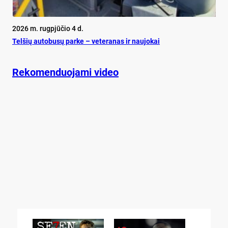
2026 m. rugpjūčio 4 d.
Tel­šių au­to­busų par­ke – ve­te­ra­nas ir nau­jo­kai
Rekomenduojami video