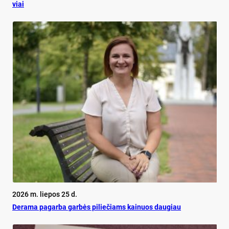
viai
2026 m. liepos 25 d.
De­ra­ma pa­gar­ba gar­bės pi­lie­čiams kai­nuos dau­giau