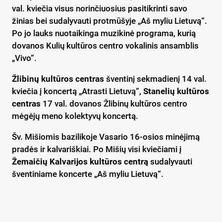
val. kviečia visus norinčiuosius pasitikrinti savo
žinias bei sudalyvauti protmūšyje „Aš myliu Lietuvą“.
Po jo lauks nuotaikinga muzikinė programa, kurią
dovanos Kulių kultūros centro vokalinis ansamblis
„Vivo“.
Žlibinų kultūros centras
šventinį sekmadienį 14 val.
kviečia į koncertą „Atrasti Lietuvą“,
Stanelių kultūros
centras
17 val. dovanos Žlibinų kultūros centro
mėgėjų meno kolektyvų koncertą.
Šv. Mišiomis bazilikoje Vasario 16-osios minėjimą
pradės ir kalvariškiai. Po Mišių visi kviečiami į
Žemaičių Kalvarijos kultūros centrą
sudalyvauti
šventiniame koncerte „Aš myliu Lietuvą“.