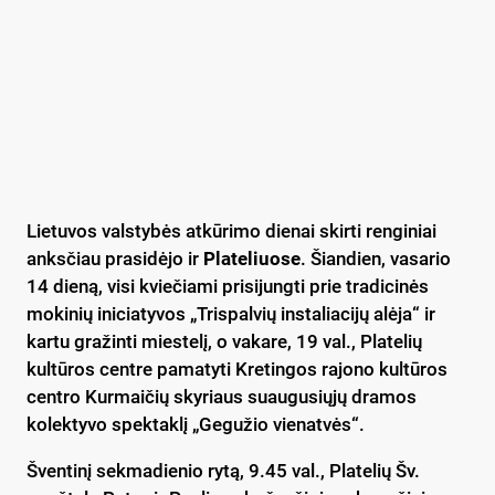
Lietuvos valstybės atkūrimo dienai skirti renginiai
anksčiau prasidėjo ir
Plateliuose
. Šiandien, vasario
14 dieną, visi kviečiami prisijungti prie tradicinės
mokinių iniciatyvos „Trispalvių instaliacijų alėja“ ir
kartu gražinti miestelį, o vakare, 19 val., Platelių
kultūros centre pamatyti Kretingos rajono kultūros
centro Kurmaičių skyriaus suaugusiųjų dramos
kolektyvo spektaklį „Gegužio vienatvės“.
Šventinį sekmadienio rytą, 9.45 val., Platelių Šv.