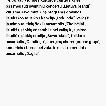
14.30 val.
Plungės kultūros centras
kvies
pasimėgauti šventiniu koncertu „Lietuva brangi“,
kuriame savo muzikinę programą dovanos
liaudiškos muzikos kapelija „Rokunda“, vaikų ir
jaunimo tautinių šokių ansamblis „Žirginėliai“,
liaudiškų šokių ansamblis bei vaikų ir jaunimo
liaudiškų šokių studija „Suvartukas“, folkloro
ansamblis „Gondinga“, merginų choreografinė grupė,
kamerinis choras bei vokalinis instrumentinis
ansamblis „Dagila“.