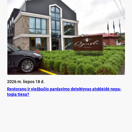
2026 m. liepos 18 d.
Res­to­ra­no ir vieš­bu­čio par­da­vi­mo de­tek­ty­vas at­sklei­dė ne­pa­
to­gią tie­są?