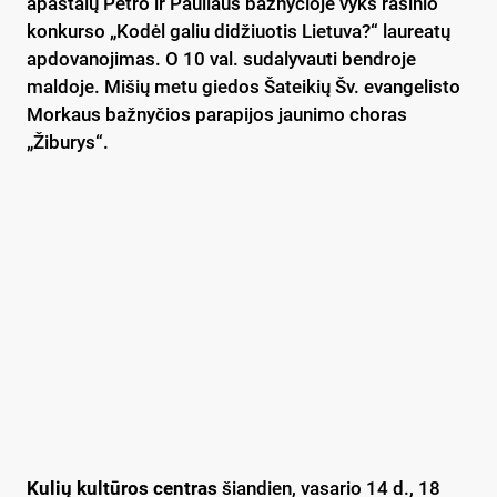
apaštalų Petro ir Pauliaus bažnyčioje vyks rašinio
konkurso „Kodėl galiu didžiuotis Lietuva?“ laureatų
apdovanojimas. O 10 val. sudalyvauti bendroje
maldoje. Mišių metu giedos Šateikių Šv. evangelisto
Morkaus bažnyčios parapijos jaunimo choras
„Žiburys“.
Kulių kultūros centras
šiandien, vasario 14 d., 18