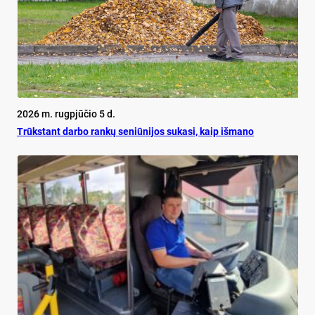
2026 m. rugpjūčio 5 d.
Trūks­tant dar­bo ran­kų se­niū­ni­jos su­ka­si, kaip iš­ma­no