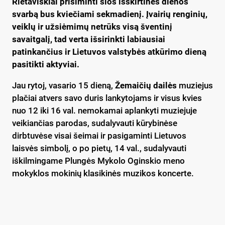
Rietaviškiai prisiminti šios išskirtinės dienos
svarbą bus kviečiami sekmadienį.
Įvairių renginių,
veiklų ir užsiėmimų netrūks visą šventinį
savaitgalį, tad verta išsirinkti labiausiai
patinkančius ir Lietuvos valstybės atkūrimo dieną
pasitikti aktyviai.
Jau rytoj, vasario 15 dieną,
Žemaičių dailės
muziejus
plačiai atvers savo duris lankytojams ir visus kvies
nuo 12 iki 16 val. nemokamai aplankyti muziejuje
veikiančias parodas, sudalyvauti kūrybinėse
dirbtuvėse visai šeimai ir pasigaminti Lietuvos
laisvės simbolį, o po pietų, 14 val., sudalyvauti
iškilmingame Plungės Mykolo Oginskio meno
mokyklos mokinių klasikinės muzikos koncerte.