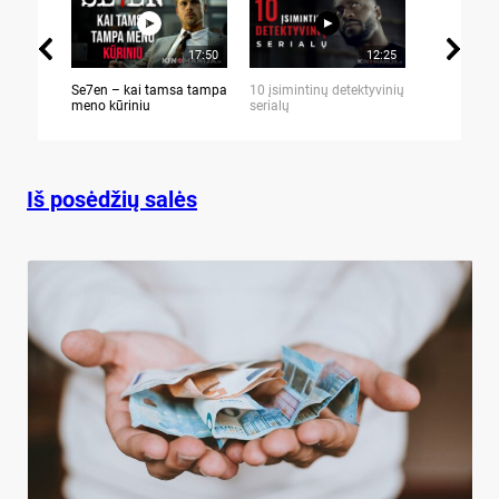
17:50
12:25
Se7en – kai tamsa tampa
10 įsimintinų detektyvinių
10 įtemptų,
meno kūriniu
serialų
stingdančių 
Iš posėdžių salės