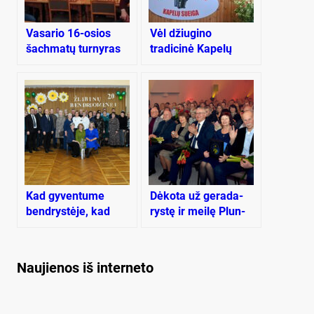
Vasario 16-osios
Vėl džiugino
šachmatų turnyras
tradicinė Kapelų
sueiga
Kad gyventume
Dė­ko­ta už ge­ra­da­
bendrystėje, kad
rys­tę ir mei­lę Plun­
mums sektųsi
gės kraš­tui
Naujienos iš interneto