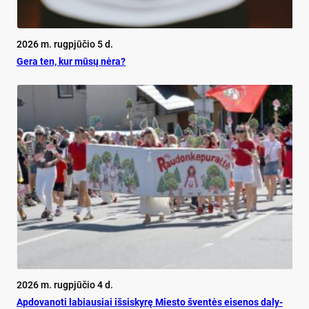
2026 m. rugpjūčio 5 d.
Ge­ra ten, kur mū­sų nė­ra?
2026 m. rugpjūčio 4 d.
Ap­do­va­no­ti la­biau­siai iš­si­sky­rę Mies­to šven­tės ei­se­nos da­ly­