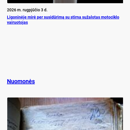
2026 m. rugpjūčio 3 d.
Ligoninėje mirė per susidūrimą su stirna sužalotas motociklo
vairuotojas
Nuomonės