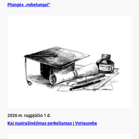
Plun­gės „ny­be­lun­gai“
2026 m. rugpjūčio 1 d.
Kai nu­si­ra­ši­nė­ji­mas per­ke­lia­mas į Vy­riau­sy­bę