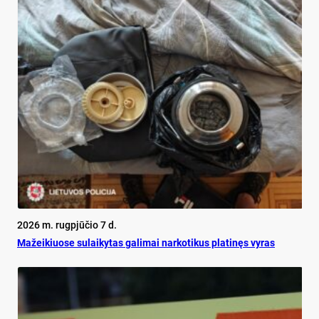
2026 m. rugpjūčio 7 d.
Mažeikiuose sulaikytas galimai narkotikus platinęs vyras