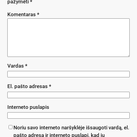
pažymėti
*
Komentaras
*
Vardas
*
El. pašto adresas
*
Interneto puslapis
Noriu savo interneto naršyklėje išsaugoti vardą, el.
pašto adresą ir interneto puslapį, kad jų