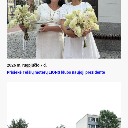
2026 m. rugpjūčio 7 d.
Pri­siekė Tel­šių mo­terų LIONS klu­bo nau­jo­ji pre­zi­dentė