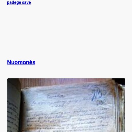
pa­de­gė sa­ve
Nuomonės