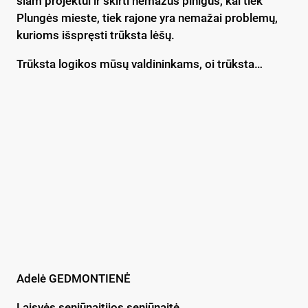
šiam projektui ir skirti nemažus pinigus, kai tiek
Plungės mieste, tiek rajone yra nemažai problemų,
kurioms išspręsti trūksta lėšų.
Trūksta logikos mūsų valdininkams, oi trūksta…
Adelė GEDMONTIENĖ
Laisvės seniūnaitijos seniūnaitė