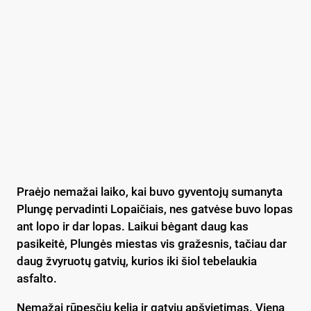
Praėjo nemažai laiko, kai buvo gyventojų sumanyta
Plungę pervadinti Lopaičiais, nes gatvėse buvo lopas
ant lopo ir dar lopas. Laikui bėgant daug kas
pasikeitė, Plungės miestas vis gražesnis, tačiau dar
daug žvyruotų gatvių, kurios iki šiol tebelaukia
asfalto.
Nemažai rūpesčių kelia ir gatvių apšvietimas. Viena