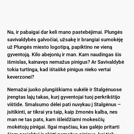
Na, ir pabaigai dar keli mano pastebėjimai. Plungės
savivaldybės galvočiai, užsakę ir brangiai sumokėję
už Plungės miesto logotipą, papiktino ne vieną
gyventoją. Kilo abejonių ir man. Kam naudingas šis
išmislas, kainavęs nemažus pinigus? Ar Savivaldybė
tokia turtinga, kad ištaškė pinigus nieko vertai
keverzonei?
Nemažai juoko plungiškiams sukėlė ir Stalgėnuose
įrengtas lajų takas, kurį gyventojai tuoj perkrikštijo
vištide. Smalsumo dėlei pati nuvykau į Stalgėnus –
įsitikinti, ar tikrai yra taip, kaip žmonės kalba, nes
man ne tas pats, kam išleidžiami mokesčių
mokėtojų pinigai. Ilgai mąsčiau, kas galėjo pritarti