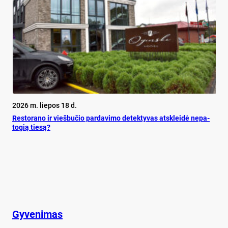
2026 m. liepos 18 d.
Res­to­ra­no ir vieš­bu­čio par­da­vi­mo de­tek­ty­vas at­sklei­dė ne­pa­
to­gią tie­są?
Gyvenimas