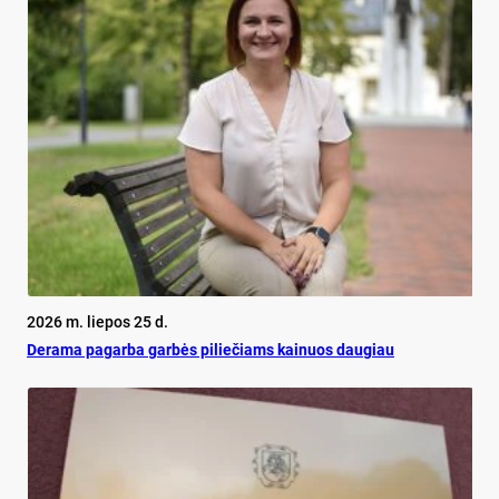
2026 m. liepos 25 d.
De­ra­ma pa­gar­ba gar­bės pi­lie­čiams kai­nuos dau­giau