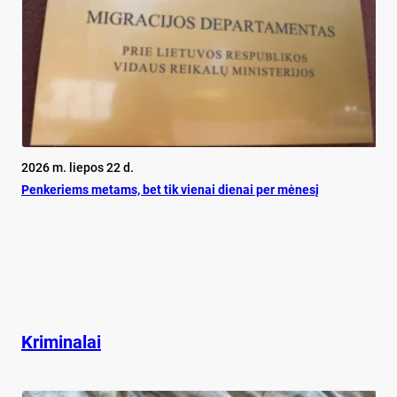
2026 m. liepos 22 d.
Pen­ke­riems me­tams, bet tik vie­nai die­nai per mė­ne­sį
Kriminalai