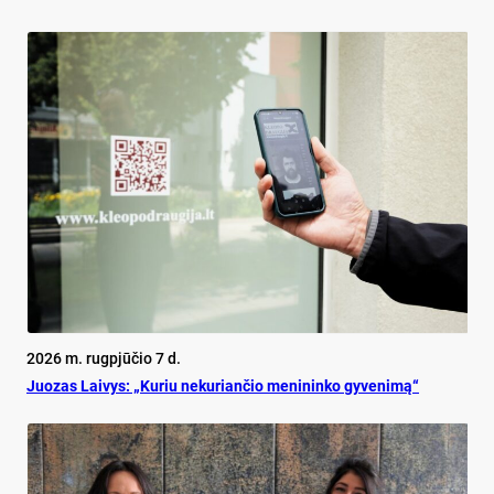
2026 m. rugpjūčio 7 d.
Juo­zas Lai­vys: „Ku­riu ne­ku­rian­čio me­ni­nin­ko gy­ve­ni­mą“