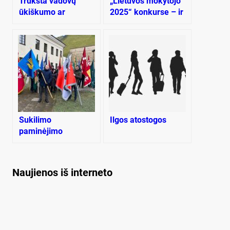
Trūksta vadovų
„Lietuvos mokytojo
ūkiškumo ar
2025“ konkurse – ir
valdžios dėmesio?
mūsų krašto
pedagogai
Sukilimo
Ilgos atostogos
paminėjimo
renginyje – ir mūsų
krašto atstovai️
Naujienos iš interneto