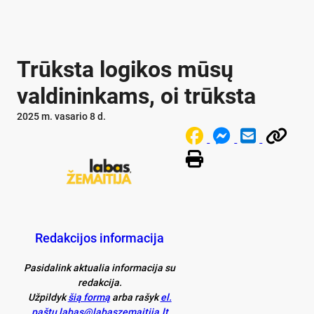
Trūksta logikos mūsų
valdininkams, oi trūksta
2025 m. vasario 8 d.
Redakcijos informacija
Pasidalink aktualia informacija su
redakcija.
Užpildyk
šią formą
arba rašyk
el.
paštu labas@labaszemaitija.lt