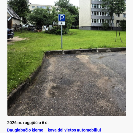
2026 m. rugpjūčio 6 d.
Dau­gia­bu­čio kie­me – ko­va dėl vie­tos au­to­mo­bi­liui