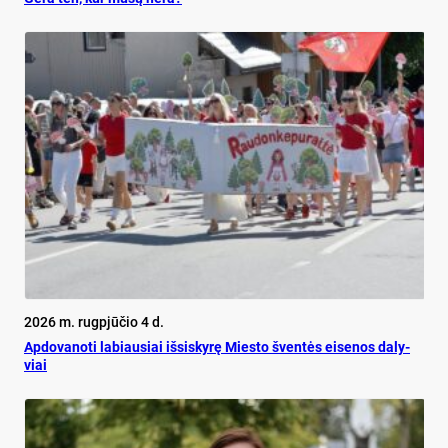
2026 m. rugpjūčio 4 d.
Ap­do­va­no­ti la­biau­siai iš­si­sky­rę Mies­to šven­tės ei­se­nos da­ly­
viai