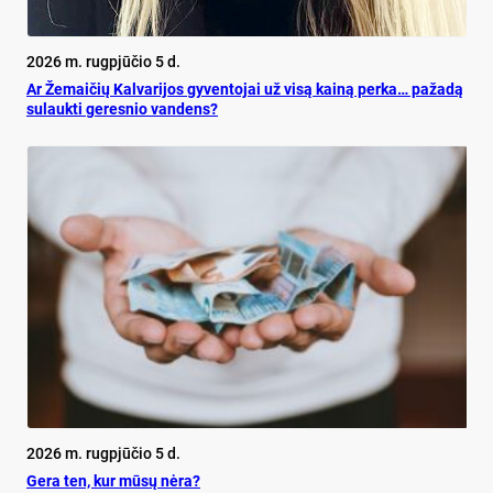
2026 m. rugpjūčio 5 d.
Ar Že­mai­čių Kal­va­ri­jos gy­ven­to­jai už vi­są kai­ną per­ka… pa­ža­dą
su­lauk­ti ge­res­nio van­dens?
2026 m. rugpjūčio 5 d.
Ge­ra ten, kur mū­sų nė­ra?