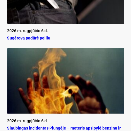
2026 m. rugpjūčio 6 d.
Su­gė­ro­vą pa­dū­rė pei­liu
2026 m. rugpjūčio 6 d.
Siau­bin­gas in­ci­den­tas Plun­gė­je – mo­te­ris ap­si­py­lė ben­zi­nu ir