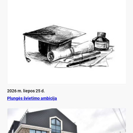
2026 m. liepos 25 d.
Plun­gės švie­ti­mo am­bi­ci­ja