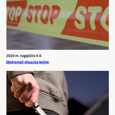
2026 m. rugpjūčio 6 d.
Ekst­re­ma­li si­tua­ci­ja ke­ly­je