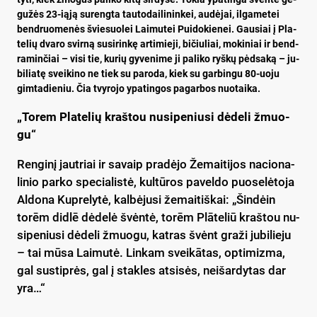
gu­žės 23-ią­ją su­reng­ta tau­to­dai­li­nin­kei, au­dė­jai, il­ga­me­tei
bend­ruo­me­nės švie­suo­lei Lai­mu­tei Pui­do­kie­nei. Gau­siai į Pla­
te­lių dva­ro svir­ną su­si­rin­kę ar­ti­mie­ji, bi­čiu­liai, mo­ki­niai ir bend­
ra­min­čiai – vi­si tie, ku­rių gy­ve­ni­me ji pa­li­ko ryš­kų pėd­sa­ką – ju­
bi­lia­tę svei­ki­no ne tiek su pa­ro­da, kiek su gar­bin­gu 80-uo­ju
gim­ta­die­niu. Čia tvy­ro­jo ypa­tin­gos pa­gar­bos nuo­tai­ka.
„To­rem Pla­te­lių kraš­tou nu­si­pe­niu­si dė­de­li žmuo­
gu“
Ren­gi­nį jaut­riai ir sa­vaip pra­dė­jo Že­mai­ti­jos na­cio­na­
li­nio par­ko spe­cia­lis­tė, kul­tū­ros pa­vel­do puo­se­lė­to­ja
Al­do­na Kup­re­ly­tė, kal­bė­ju­si že­mai­tiš­kai: „Šin­dėin
torēm didlē dė­de­lė švėn­tė, torēm Plāte­liū kraš­tou nu­
si­pe­niu­si dė­de­li žmuo­gu, kat­ras švėnt gra­ži ju­bi­lie­ju
– tai mū­sa Lai­mu­tė. Lin­kam sveikā­tas, op­ti­miz­ma,
gal su­stip­rės, gal į stak­les at­si­sės, nei­šar­dy­tas dar
yra…“