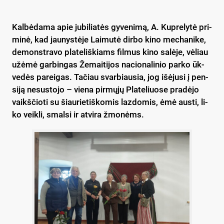
Kal­bė­da­ma apie ju­bi­lia­tės gy­ve­ni­mą, A. Kup­re­ly­tė pri­
mi­nė, kad jau­nys­tė­je Lai­mu­tė dir­bo ki­no me­cha­ni­ke,
de­monst­ra­vo pla­te­liš­kiams fil­mus ki­no sa­lė­je, vė­liau
užė­mė gar­bin­gas Že­mai­ti­jos na­cio­na­li­nio par­ko ūk­
ve­dės pa­rei­gas. Ta­čiau svar­biau­sia, jog išė­ju­si į pen­
si­ją ne­sus­to­jo – vie­na pir­mų­jų Pla­te­liuo­se pra­dė­jo
vaikš­čio­ti su šiau­rie­tiš­ko­mis laz­do­mis, ėmė aus­ti, li­
ko veik­li, smal­si ir at­vi­ra žmo­nėms.