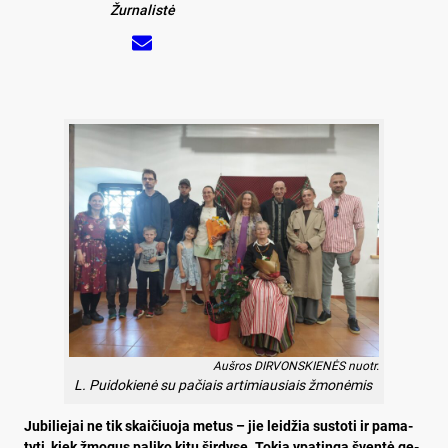
Žurnalistė
Auš­ros DIR­VONS­KIE­NĖS nuo­tr.
L. Pui­do­kie­nė su pa­čiais ar­ti­miau­siais žmo­nė­mis
Ju­bi­lie­jai ne tik skai­čiuo­ja me­tus – jie lei­džia su­sto­ti ir pa­ma­
ty­ti, kiek žmo­gus pa­li­ko ki­tų šir­dy­se. To­kia ypa­tin­ga šven­tė ge­