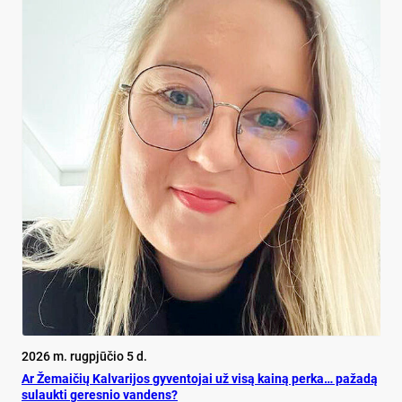
2026 m. rugpjūčio 5 d.
Ar Že­mai­čių Kal­va­ri­jos gy­ven­to­jai už vi­są kai­ną per­ka… pa­ža­dą
su­lauk­ti ge­res­nio van­dens?