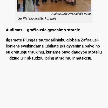
Auš­ros DIR­VONS­KIE­NĖS nuo­tr.
Su Pla­te­lių kraš­to kū­rė­jais
Au­di­mas – gra­žiau­sia gy­ve­ni­mo sto­te­lė
Il­ga­me­tė Plun­gės tau­to­dai­li­nin­kų glo­bė­ja Za­fi­ra Lei­
lio­nie­nė svei­kin­da­ma ju­bi­lia­tę jos gy­ve­ni­mą pa­ly­gi­no
su grei­tuo­ju trau­ki­niu, ku­ria­me bu­vo dau­gy­bė sto­te­lių
– džiu­gių ir skau­džių, pil­nų at­ra­di­mų ir ne­tek­čių.