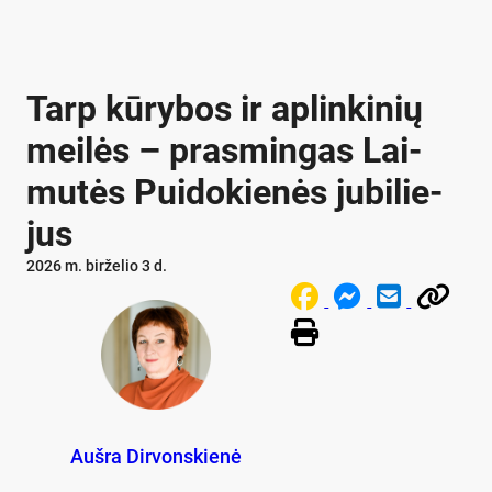
Tarp kū­ry­bos ir ap­lin­ki­nių
mei­lės – pra­smin­gas Lai­
mu­tės Pui­do­kie­nės ju­bi­lie­
jus
2026 m. birželio 3 d.
Aušra Dirvonskienė