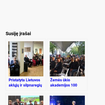
Susiję įrašai
Pris­ta­ty­ta Lie­tu­vos
Žemės ūkio
ak­lų­jų ir silp­na­re­gių
akademijos 100
są­jun­gos na­rių
metų jubiliejus –
kūrybos pa­ro­da
Plungėje