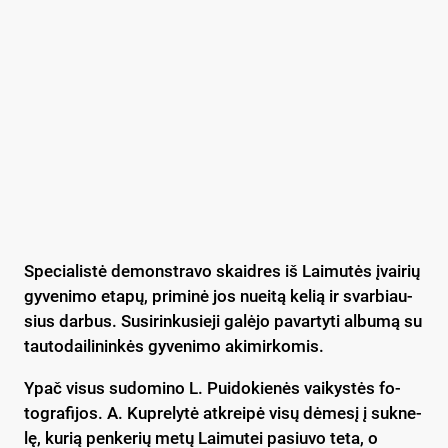
Spe­cia­lis­tė de­monst­ra­vo skaid­res iš Lai­mu­tės įvai­rių
gy­ve­ni­mo eta­pų, pri­mi­nė jos nuei­tą ke­lią ir svar­biau­
sius dar­bus. Su­si­rin­ku­sie­ji ga­lė­jo pa­var­ty­ti al­bu­mą su
tau­to­dai­li­nin­kės gy­ve­ni­mo aki­mir­ko­mis.
Ypač vi­sus su­do­mi­no L. Pui­do­kie­nės vai­kys­tės fo­
tog­ra­fi­jos. A. Kup­re­ly­tė at­krei­pė vi­sų dė­me­sį į su­kne­
lę, ku­rią pen­ke­rių me­tų Lai­mu­tei pa­siu­vo te­ta, o