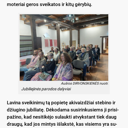
mo­te­riai ge­ros svei­ka­tos ir ki­tų gė­ry­bių.
Auš­ros DIR­VONS­KIE­NĖS nuo­tr.
Ju­bi­lie­ji­nės pa­ro­dos da­ly­viai
La­vi­na svei­ki­ni­mų tą po­pie­tę aki­vaiz­džiai ste­bi­no ir
džiu­gi­no ju­bi­lia­tę. Dė­ko­da­ma su­si­rin­ku­siems ji pri­si­
pa­ži­no, kad ne­si­ti­kė­jo su­lauk­ti at­vyks­tant tiek daug
drau­gų, kad jos min­tys iš­laks­tė, kas vi­siems yra su­