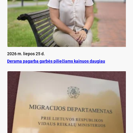
2026 m. liepos 25 d.
De­ra­ma pa­gar­ba gar­bės pi­lie­čiams kai­nuos dau­giau