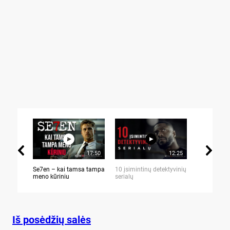
17:50
12:25
Se7en – kai tamsa tampa
10 įsimintinų detektyvinių
10 įtemptų,
meno kūriniu
serialų
stingdančių 
Iš posėdžių salės