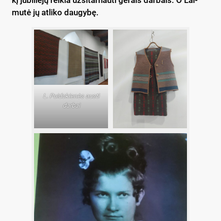
mu­tė jų at­li­ko dau­gy­bę.
L. Pui­do­kie­nės aus­ti
dar­bai