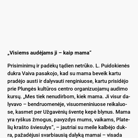
„Vi­siems au­dė­jams ji – kaip ma­ma“
Pri­si­mi­ni­mų ir pa­dė­kų tą­dien ne­trū­ko. L. Pui­do­kie­nės
duk­ra Vai­va pa­sa­ko­jo, kad su ma­ma be­veik kar­tu
pra­dė­jo aus­ti ir da­ly­vau­ti ren­gi­niuo­se, kar­tu pri­si­dė­jo
prie Plun­gės kul­tū­ros cent­ro or­ga­ni­zuo­ja­mų au­di­mo
kur­sų. „Mes tiek ne­nu­dir­bom, kiek ma­ma. Ji vi­sur da­
ly­va­vo – bend­ruo­me­nė­je, vi­suo­me­ni­niuo­se rei­ka­luo­
se, kas­met per Už­ga­vė­nių šven­tę ke­pė bly­nus. Ma­ma
yra ryš­kus žmo­gus, pa­vyz­dys mums, vai­kams, Pla­te­
lių kraš­to švie­su­lys“, – jaut­riai su mei­le kal­bė­jo duk­
ra, pa­ža­dė­ju­si svar­biau­sią da­ly­ką ma­mai – vi­sa­da