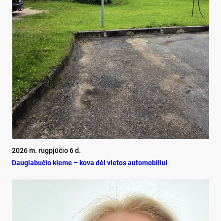
2026 m. rugpjūčio 6 d.
Dau­gia­bu­čio kie­me – ko­va dėl vie­tos au­to­mo­bi­liui