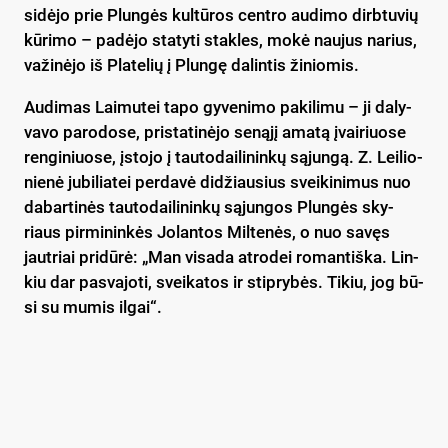
si­dė­jo prie Plun­gės kul­tū­ros cent­ro au­di­mo dirb­tu­vių
kū­ri­mo – pa­dė­jo sta­ty­ti stak­les, mo­kė nau­jus na­rius,
va­ži­nė­jo iš Pla­te­lių į Plun­gę da­lin­tis ži­nio­mis.
Au­di­mas Lai­mu­tei ta­po gy­ve­ni­mo pa­ki­li­mu – ji da­ly­
va­vo pa­ro­do­se, pri­sta­ti­nė­jo se­ną­jį ama­tą įvai­riuo­se
ren­gi­niuo­se, įsto­jo į tau­to­dai­li­nin­kų są­jun­gą. Z. Lei­lio­
nie­nė ju­bi­lia­tei per­da­vė di­džiau­sius svei­ki­ni­mus nuo
da­bar­ti­nės tau­to­dai­li­nin­kų są­jun­gos Plun­gės sky­
riaus pir­mi­nin­kės Jo­lan­tos Mil­te­nės, o nuo sa­vęs
jaut­riai pri­dū­rė: „Man vi­sa­da at­ro­dei ro­man­tiš­ka. Lin­
kiu dar pa­sva­jo­ti, svei­ka­tos ir stip­ry­bės. Ti­kiu, jog bū­
si su mu­mis il­gai“.