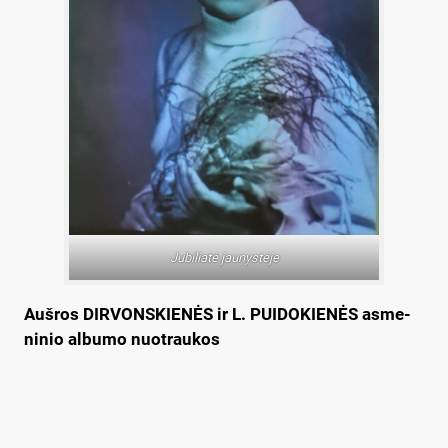
Ju­bi­lia­tė jau­nys­tė­je
Aušros DIRVONSKIENĖS ir L. PUIDOKIENĖS as­me­
ni­nio al­bu­mo nuo­traukos