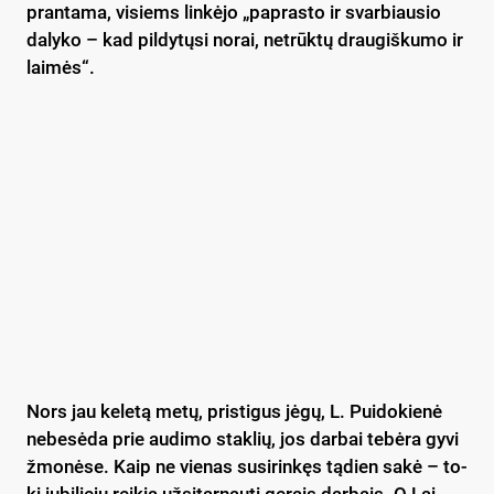
pran­ta­ma, vi­siems lin­kė­jo „pa­pras­to ir svar­biau­sio
da­ly­ko – kad pil­dy­tų­si no­rai, ne­trūk­tų drau­giš­ku­mo ir
lai­mės“.
Nors jau ke­le­tą me­tų, pri­sti­gus jė­gų, L. Pui­do­kie­nė
ne­be­sė­da prie au­di­mo stak­lių, jos dar­bai te­bė­ra gy­vi
žmo­nė­se. Kaip ne vie­nas su­si­rin­kęs tą­dien sa­kė – to­
kį ju­bi­lie­jų rei­kia už­si­tar­nau­ti ge­rais dar­bais. O Lai­