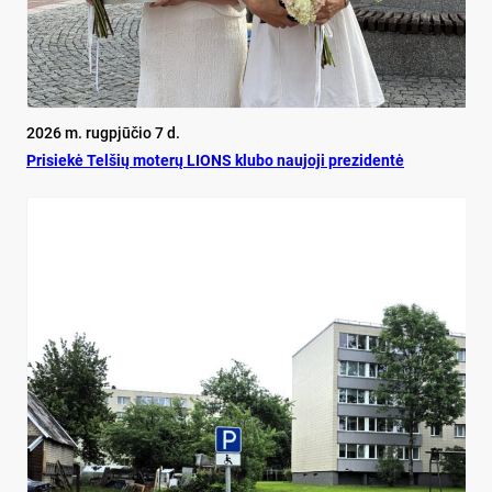
2026 m. rugpjūčio 7 d.
Pri­siekė Tel­šių mo­terų LIONS klu­bo nau­jo­ji pre­zi­dentė