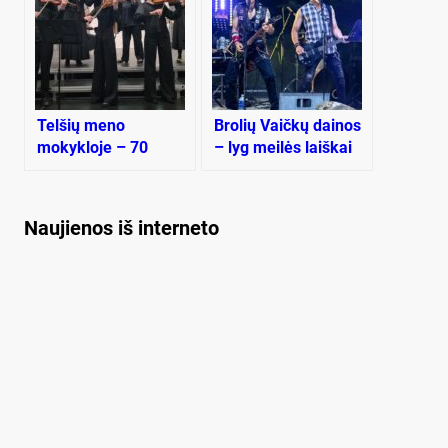
Telšių meno
Brolių Vaičkų dainos
mokykloje – 70
– lyg meilės laiškai
metų jubiliejus
gimtajam kraštui
Naujienos iš interneto