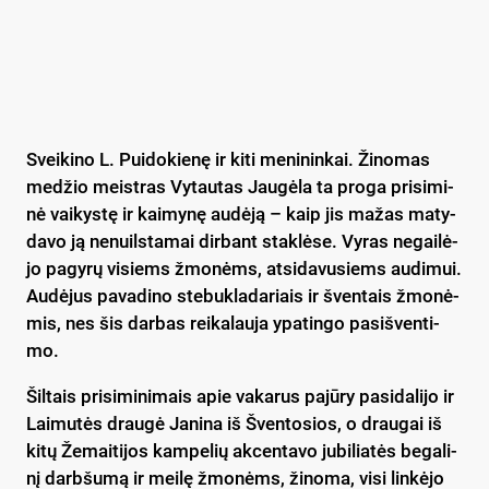
Svei­ki­no L. Pui­do­kie­nę ir ki­ti me­ni­nin­kai. Ži­no­mas
me­džio meist­ras Vy­tau­tas Jau­gė­la ta pro­ga pri­si­mi­
nė vai­kys­tę ir kai­my­nę au­dė­ją – kaip jis ma­žas ma­ty­
da­vo ją ne­nuils­ta­mai dir­bant stak­lė­se. Vy­ras ne­gai­lė­
jo pa­gy­rų vi­siems žmo­nėms, at­si­da­vu­siems au­di­mui.
Au­dė­jus pa­va­di­no ste­buk­la­da­riais ir šven­tais žmo­nė­
mis, nes šis dar­bas rei­ka­lau­ja ypa­tin­go pa­si­šven­ti­
mo.
Šil­tais pri­si­mi­ni­mais apie va­ka­rus pa­jū­ry pa­si­da­li­jo ir
Lai­mu­tės drau­gė Ja­ni­na iš Šven­to­sios, o drau­gai iš
ki­tų Že­mai­ti­jos kam­pe­lių ak­cen­ta­vo ju­bi­lia­tės be­ga­li­
nį darb­šu­mą ir mei­lę žmo­nėms, ži­no­ma, vi­si lin­kė­jo