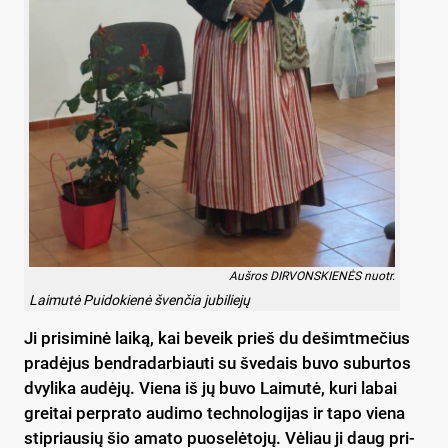
Auš­ros DIR­VONS­KIE­NĖS nuo­tr.
Lai­mu­tė Pui­do­kie­nė šven­čia ju­bi­lie­jų
Ji pri­si­mi­nė lai­ką, kai be­veik prieš du de­šimt­me­čius
pra­dė­jus bend­ra­dar­biau­ti su šve­dais bu­vo su­bur­tos
dvy­li­ka au­dė­jų. Vie­na iš jų bu­vo Lai­mu­tė, ku­ri la­bai
grei­tai per­pra­to au­di­mo tech­no­lo­gi­jas ir ta­po vie­na
stip­riau­sių šio ama­to puo­se­lė­to­jų. Vė­liau ji daug pri­