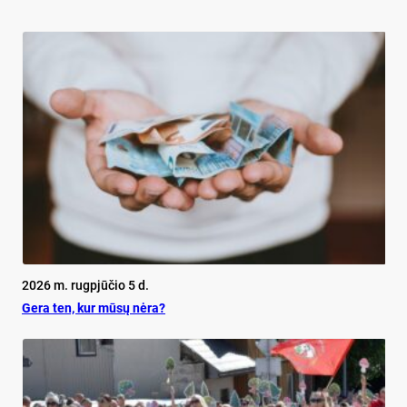
2026 m. rugpjūčio 5 d.
Ge­ra ten, kur mū­sų nė­ra?