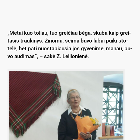
„Me­tai kuo to­liau, tuo grei­čiau bė­ga, sku­ba kaip grei­
ta­sis trau­ki­nys. Ži­no­ma, šei­ma bu­vo la­bai pui­ki sto­
te­lė, bet pa­ti nuo­sta­biau­sia jos gy­ve­ni­me, ma­nau, bu­
vo au­di­mas“, – sa­kė Z. Lei­lio­nie­nė.