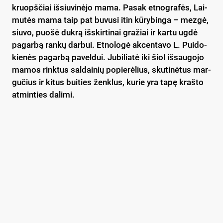
kruopš­čiai iš­siu­vi­nė­jo ma­ma. Pa­sak et­nog­ra­fės, Lai­
mu­tės ma­ma taip pat bu­vu­si itin kū­ry­bin­ga – mez­gė,
siu­vo, puo­šė duk­rą iš­skir­ti­nai gra­žiai ir kar­tu ug­dė
pa­gar­bą ran­kų dar­bui. Et­no­lo­gė ak­cen­ta­vo L. Pui­do­
kie­nės pa­gar­bą pa­vel­dui. Ju­bi­lia­tė iki šiol iš­sau­go­jo
ma­mos rink­tus sal­dai­nių po­pie­rė­lius, sku­ti­nė­tus mar­
gu­čius ir ki­tus bui­ties ženk­lus, ku­rie yra ta­pę kraš­to
at­min­ties da­li­mi.