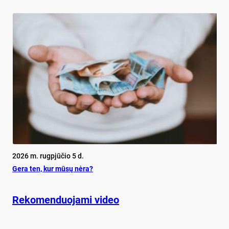
2026 m. rugpjūčio 5 d.
Ge­ra ten, kur mū­sų nė­ra?
Rekomenduojami video