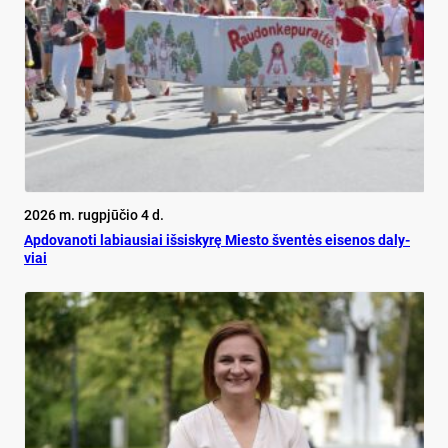
2026 m. rugpjūčio 4 d.
Ap­do­va­no­ti la­biau­siai iš­si­sky­rę Mies­to šven­tės ei­se­nos da­ly­
viai