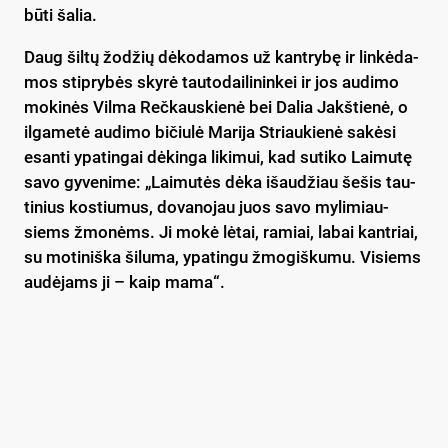
bū­ti ša­lia.
Daug šil­tų žo­džių dė­ko­da­mos už kant­ry­bę ir lin­kė­da­
mos stip­ry­bės sky­rė tau­to­dai­li­nin­kei ir jos au­di­mo
mo­ki­nės Vil­ma Reč­kaus­kie­nė bei Da­lia Jakš­tie­nė, o
il­ga­me­tė au­di­mo bi­čiu­lė Ma­ri­ja Striau­kie­nė sa­kė­si
esan­ti ypa­tin­gai dė­kin­ga li­ki­mui, kad su­ti­ko Lai­mu­tę
sa­vo gy­ve­ni­me: „Lai­mu­tės dė­ka išau­džiau še­šis tau­
ti­nius kos­tiu­mus, do­va­no­jau juos sa­vo my­li­miau­
siems žmo­nėms. Ji mo­kė lė­tai, ra­miai, la­bai kant­riai,
su mo­ti­niš­ka ši­lu­ma, ypa­tin­gu žmo­giš­ku­mu. Vi­siems
au­dė­jams ji – kaip ma­ma“.