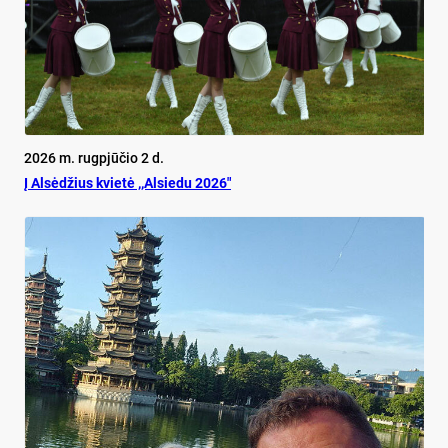
2026 m. rugpjūčio 2 d.
Į Alsėdžius kvietė ,,Alsiedu 2026″