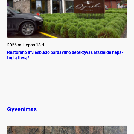
2026 m. liepos 18 d.
Res­to­ra­no ir vieš­bu­čio par­da­vi­mo de­tek­ty­vas at­sklei­dė ne­pa­
to­gią tie­są?
Gyvenimas