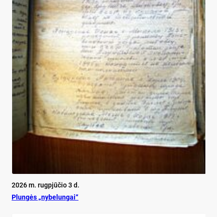
2026 m. rugpjūčio 3 d.
Plun­gės „ny­be­lun­gai“