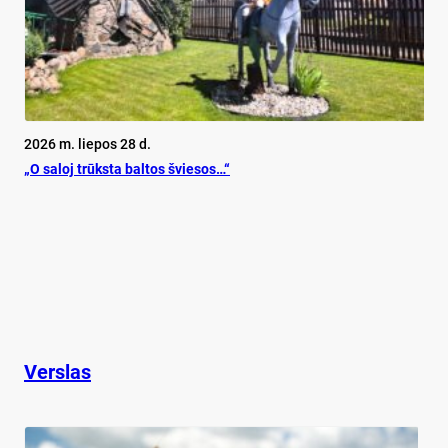
2026 m. liepos 28 d.
„O sa­loj trūks­ta bal­tos švie­sos…“
Verslas