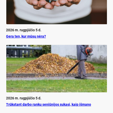
2026 m. rugpjūčio 5 d.
Ge­ra ten, kur mū­sų nė­ra?
2026 m. rugpjūčio 5 d.
Trūks­tant dar­bo ran­kų se­niū­ni­jos su­ka­si, kaip iš­ma­no