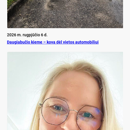
2026 m. rugpjūčio 6 d.
Dau­gia­bu­čio kie­me – ko­va dėl vie­tos au­to­mo­bi­liui