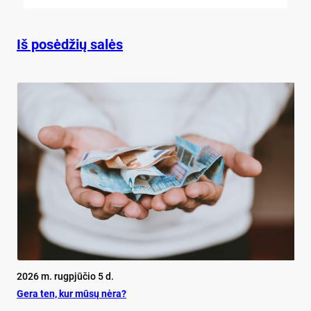
Iš posėdžių salės
2026 m. rugpjūčio 5 d.
Ge­ra ten, kur mū­sų nė­ra?