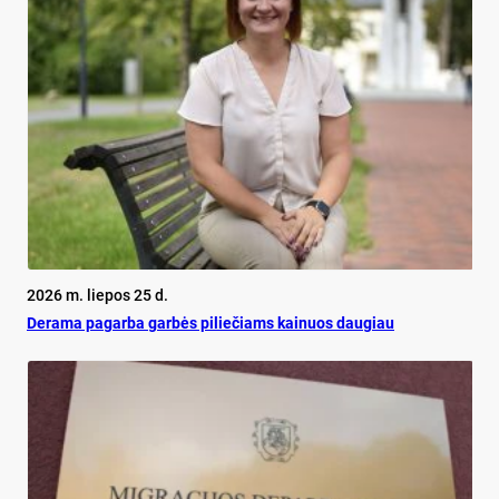
2026 m. liepos 25 d.
De­ra­ma pa­gar­ba gar­bės pi­lie­čiams kai­nuos dau­giau