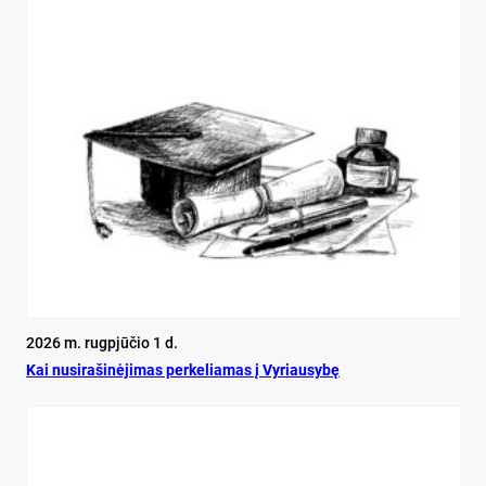
2026 m. rugpjūčio 1 d.
Kai nu­si­ra­ši­nė­ji­mas per­ke­lia­mas į Vy­riau­sy­bę