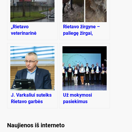
„Rietavo
Rietavo žirgyne –
veterinarinė
paliegę žirgai,
sanitarija“ leidžiamą
supelijęs šienas,
kvapo normą viršija
netvarka ir kontrolės
iki 2,8 karto
trūkumas
J. Varkaliui suteiks
Už mokymosi
Rietavo garbės
pasiekimus
piliečio vardą
apdovanoti Rietavo
savivaldybės
moksleiviai
Naujienos iš interneto