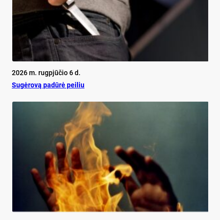
2026 m. rugpjūčio 6 d.
Su­gė­ro­vą pa­dū­rė pei­liu