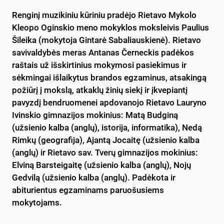
Renginį muzikiniu kūriniu pradėjo Rietavo Mykolo
Kleopo Oginskio meno mokyklos moksleivis Paulius
Šileika (mokytoja Gintarė Sabaliauskienė). Rietavo
savivaldybės meras Antanas Černeckis padėkos
raštais už išskirtinius mokymosi pasiekimus ir
sėkmingai išlaikytus brandos egzaminus, atsakingą
požiūrį į mokslą, atkaklų žinių siekį ir įkvepiantį
pavyzdį bendruomenei apdovanojo Rietavo Lauryno
Ivinskio gimnazijos mokinius: Matą Budginą
(užsienio kalba (anglų), istorija, informatika), Nedą
Rimkų (geografija), Ajantą Jocaitę (užsienio kalba
(anglų) ir Rietavo sav. Tverų gimnazijos mokinius:
Elviną Barsteigaitę (užsienio kalba (anglų), Nojų
Gedvilą (užsienio kalba (anglų). Padėkota ir
abiturientus egzaminams paruošusiems
mokytojams.