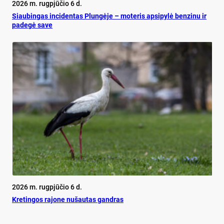
2026 m. rugpjūčio 6 d.
Siau­bin­gas in­ci­den­tas Plun­gė­je – mo­te­ris ap­si­py­lė ben­zi­nu ir
pa­de­gė sa­ve
2026 m. rugpjūčio 6 d.
Kretingos rajone nušautas gandras