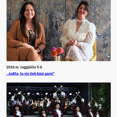
2026 m. rugpjūčio 5 d.
„Judita, tu vis tiek būsi garsi“