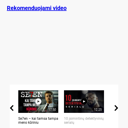
Rekomenduojami video
17:50
12:25
Se7en – kai tamsa tampa
10 įsimintinų detektyvinių
10 įtemptų,
meno kūriniu
serialų
stingdančių 