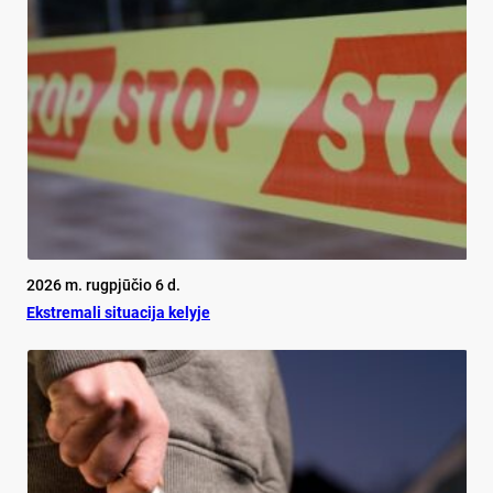
2026 m. rugpjūčio 6 d.
Ekst­re­ma­li si­tua­ci­ja ke­ly­je