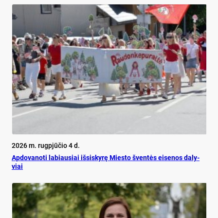
2026 m. rugpjūčio 4 d.
Ap­do­va­no­ti la­biau­siai iš­si­sky­rę Mies­to šven­tės ei­se­nos da­ly­
viai