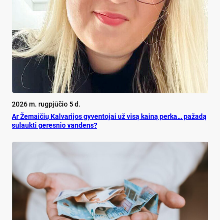
2026 m. rugpjūčio 5 d.
Ar Že­mai­čių Kal­va­ri­jos gy­ven­to­jai už vi­są kai­ną per­ka… pa­ža­dą
su­lauk­ti ge­res­nio van­dens?