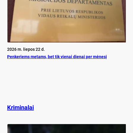
2026 m. liepos 22 d.
Pen­ke­riems me­tams, bet tik vie­nai die­nai per mė­ne­sį
Kriminalai