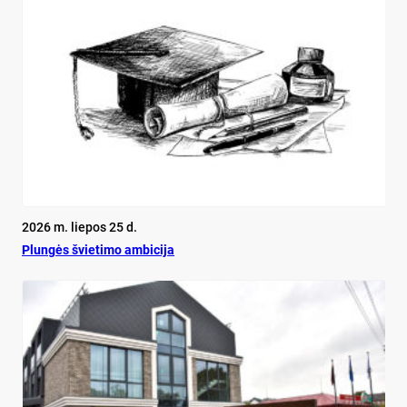
2026 m. liepos 25 d.
Plun­gės švie­ti­mo am­bi­ci­ja