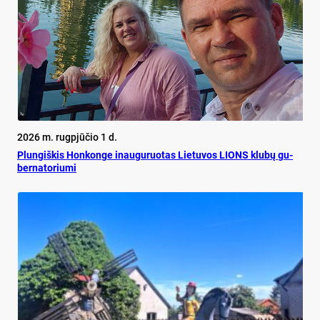
2026 m. rugpjūčio 1 d.
Plun­giš­kis Hon­kon­ge inau­gu­ruo­tas Lie­tu­vos LIONS klu­bų gu­
ber­na­to­riu­mi