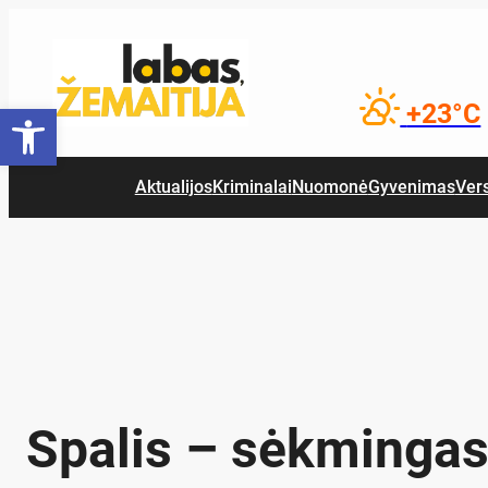
Eiti
prie
turinio
Open toolbar
+23°C
Aktualijos
Kriminalai
Nuomonė
Gyvenimas
Ver
Spalis – sėkminga