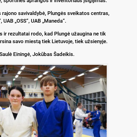
, sportinės aprangos ir inventoriaus įsigijimas.
s rajono savivaldybė, Plungės sveikatos centras,
“, UAB „OSS“, UAB „Maneda“.
 ir rezultatai rodo, kad Plungė užaugina ne tik
rsina savo miestą tiek Lietuvoje, tiek užsienyje.
 Saulė Einingė, Jokūbas Šadeikis.