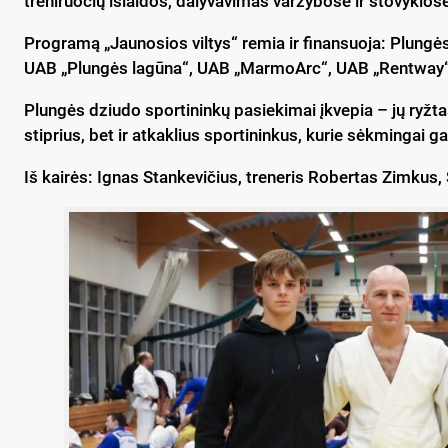
treniruočių išlaidos, dalyvavimas varžybose ir stovyklose
Programą „Jaunosios viltys“ remia ir finansuoja: Plungė
UAB „Plungės lagūna“, UAB „MarmoArc“, UAB „Rentway
Plungės dziudo sportininkų pasiekimai įkvepia – jų ryžtas
stiprius, bet ir atkaklius sportininkus, kurie sėkmingai ga
Iš kairės: Ignas Stankevičius, treneris Robertas Zimkus,