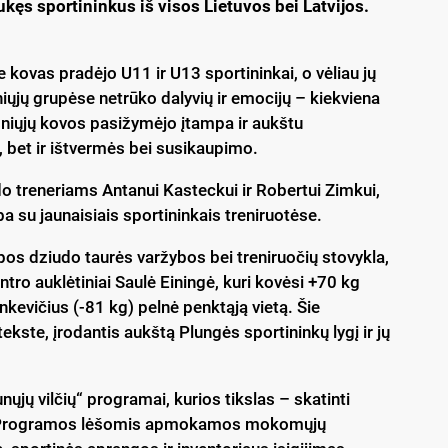
kęs sportininkus iš visos Lietuvos bei Latvijos.
kovas pradėjo U11 ir U13 sportininkai, o vėliau jų
iųjų grupėse netrūko dalyvių ir emocijų – kiekviena
sniųjų kovos pasižymėjo įtampa ir aukštu
, bet ir ištvermės bei susikaupimo.
 treneriams Antanui Kasteckui ir Robertui Zimkui,
ba su jaunaisiais sportininkais treniruotėse.
s dziudo taurės varžybos bei treniruočių stovykla,
ntro auklėtiniai Saulė Einingė, kuri kovėsi +70 kg
nkevičius (-81 kg) pelnė penktąją vietą. Šie
kste, įrodantis aukštą Plungės sportininkų lygį ir jų
ųjų vilčių“ programai, kurios tikslas – skatinti
tų. Programos lėšomis apmokamos mokomųjų