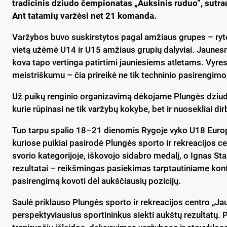
tradicinis dziudo čempionatas „Auksinis ruduo“, sutrau
Ant tatamių varžėsi net 21 komanda.
Varžybos buvo suskirstytos pagal amžiaus grupes – ryte 
vietą užėmė U14 ir U15 amžiaus grupių dalyviai. Jaunesn
kova tapo vertinga patirtimi jauniesiems atletams. Vyre
meistriškumu – čia prireikė ne tik techninio pasirengimo
Už puikų renginio organizavimą dėkojame Plungės dziudo
kurie rūpinasi ne tik varžybų kokybe, bet ir nuosekliai dir
Tuo tarpu spalio 18–21 dienomis Rygoje vyko U18 Europo
kuriose puikiai pasirodė Plungės sporto ir rekreacijos ce
svorio kategorijoje, iškovojo sidabro medalį, o Ignas Sta
rezultatai – reikšmingas pasiekimas tarptautiniame konte
pasirengimą kovoti dėl aukščiausių pozicijų.
Saulė priklauso Plungės sporto ir rekreacijos centro „Jaun
perspektyviausius sportininkus siekti aukštų rezulta