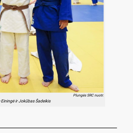
Plungės SRC nuotr.
ė Einingė ir Jokūbas Šadeikis