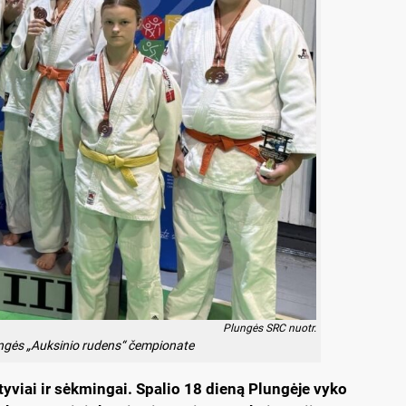
Plungės SRC nuotr.
lungės „Auksinio rudens“ čempionate
yviai ir sėkmingai. Spalio 18 dieną Plungėje vyko