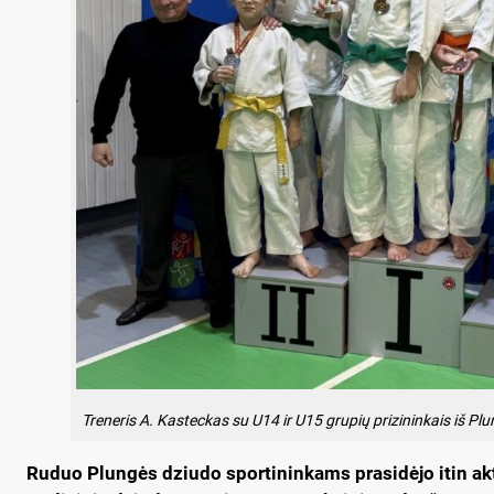
Treneris A. Kasteckas su U14 ir U15 grupių prizininkais iš P
Ruduo Plungės dziudo sportininkams prasidėjo itin akt