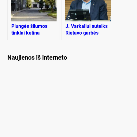
Plungės šilumos
J. Varkaliui suteiks
tinklai ketina
Rietavo garbės
bylinėtis su „Plungės
piliečio vardą
bioenergija“
Naujienos iš interneto