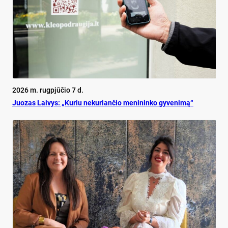
2026 m. rugpjūčio 7 d.
Juo­zas Lai­vys: „Ku­riu ne­ku­rian­čio me­ni­nin­ko gy­ve­ni­mą“