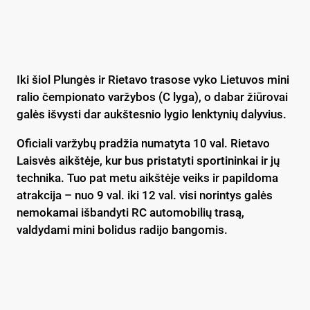
Iki šiol Plungės ir Rietavo trasose vyko Lietuvos mini
ralio čempionato varžybos (C lyga), o dabar žiūrovai
galės išvysti dar aukštesnio lygio lenktynių dalyvius.
Oficiali varžybų pradžia numatyta 10 val. Rietavo
Laisvės aikštėje, kur bus pristatyti sportininkai ir jų
technika. Tuo pat metu aikštėje veiks ir papildoma
atrakcija – nuo 9 val. iki 12 val. visi norintys galės
nemokamai išbandyti RC automobilių trasą,
valdydami mini bolidus radijo bangomis.