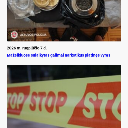
2026 m. rugpjūčio 7 d.
Mažeikiuose sulaikytas galimai narkotikus platinęs vyras