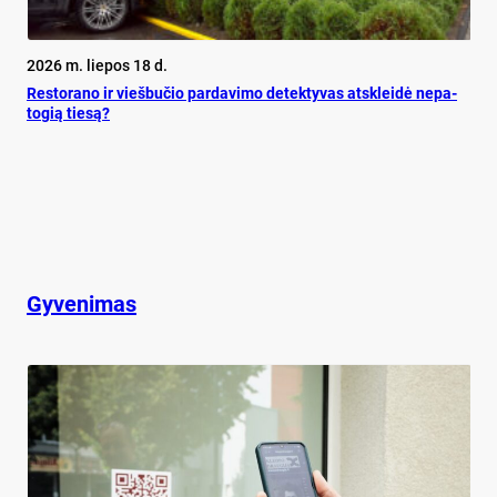
2026 m. liepos 18 d.
Res­to­ra­no ir vieš­bu­čio par­da­vi­mo de­tek­ty­vas at­sklei­dė ne­pa­
to­gią tie­są?
Gyvenimas