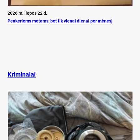
2026 m. liepos 22 d.
Pen­ke­riems me­tams, bet tik vie­nai die­nai per mė­ne­sį
Kriminalai