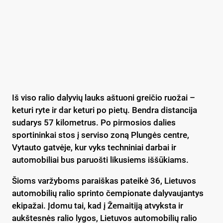
Iš viso ralio dalyvių lauks aštuoni greičio ruožai –
keturi ryte ir dar keturi po pietų. Bendra distancija
sudarys 57 kilometrus. Po pirmosios dalies
sportininkai stos į serviso zoną Plungės centre,
Vytauto gatvėje, kur vyks techniniai darbai ir
automobiliai bus paruošti likusiems iššūkiams.
Šioms varžyboms paraiškas pateikė 36, Lietuvos
automobilių ralio sprinto čempionate dalyvaujantys
ekipažai. Įdomu tai, kad į Žemaitiją atvyksta ir
aukštesnės ralio lygos, Lietuvos automobilių ralio