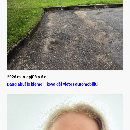
2026 m. rugpjūčio 6 d.
Dau­gia­bu­čio kie­me – ko­va dėl vie­tos au­to­mo­bi­liui