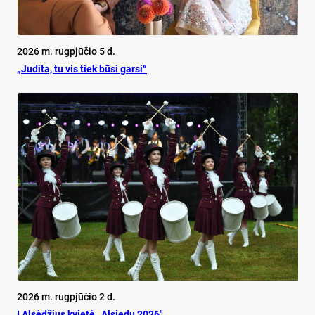
2026 m. rugpjūčio 5 d.
„Judita, tu vis tiek būsi garsi“
2026 m. rugpjūčio 2 d.
Į Alsėdžius kvietė ,,Alsiedu 2026″