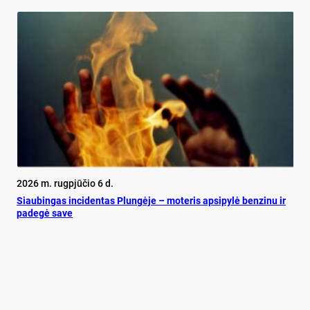
2026 m. rugpjūčio 6 d.
Siau­bin­gas in­ci­den­tas Plun­gė­je – mo­te­ris ap­si­py­lė ben­zi­nu ir
pa­de­gė sa­ve