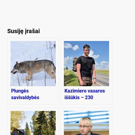
Susiję įrašai
Plungės
Kazimiero vasaros
savivaldybės
iššūkis – 230
miškuose nuo kulkų
kilometrų pėsčiomis
krito 8, Rietavo – 3
pilkiai