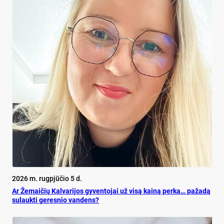
2026 m. rugpjūčio 5 d.
Ar Že­mai­čių Kal­va­ri­jos gy­ven­to­jai už vi­są kai­ną per­ka… pa­ža­dą
su­lauk­ti ge­res­nio van­dens?