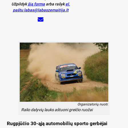
Užpildyk
šią formą
arba rašyk
el.
paštu labas@labaszemaitija.lt
Organizatorių nuotr.
Ralio dalyvių lauks aštuoni greičio ruožai
Rugpjūčio 30-ąją automobilių sporto gerbėjai