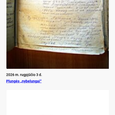
2026 m. rugpjūčio 3 d.
Plun­gės „ny­be­lun­gai“