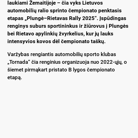
laukiami Žemaitijoje – čia vyks Lietuvos
automobilių ralio sprinto čempionato penktasis
etapas „Plungė–Rietavas Rally 2025“. Įspūdingas
renginys suburs sportininkus ir žiūrovus į Plungės
bei Rietavo apylinkių žvyrkelius, kur jų lauks
intensyvios kovos dėl čempionato taškų.
Varžybas rengiantis automobilių sporto klubas
„Tornada“ čia renginius organizuoja nuo 2022-ųjų, o
šiemet pirmąkart pristato B lygos čempionato
etapą.