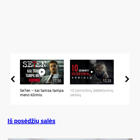
17:50
12:25
Se7en – kai tamsa tampa
10 įsimintinų detektyvinių
10 įtemptų,
meno kūriniu
serialų
stingdančių 
Iš posėdžių salės