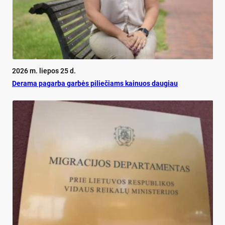
2026 m. liepos 25 d.
De­ra­ma pa­gar­ba gar­bės pi­lie­čiams kai­nuos dau­giau