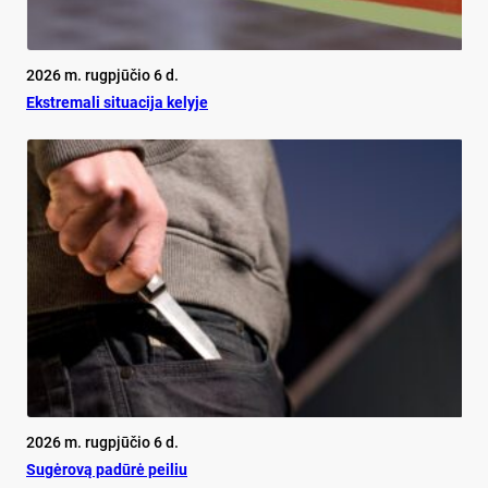
2026 m. rugpjūčio 6 d.
Ekst­re­ma­li si­tua­ci­ja ke­ly­je
2026 m. rugpjūčio 6 d.
Su­gė­ro­vą pa­dū­rė pei­liu