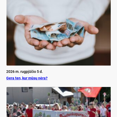
2026 m. rugpjūčio 5 d.
Ge­ra ten, kur mū­sų nė­ra?