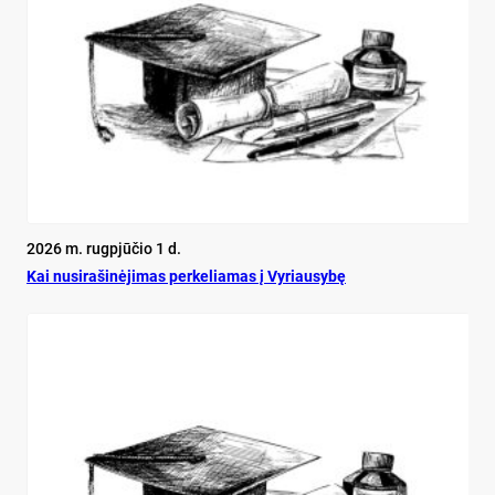
2026 m. rugpjūčio 1 d.
Kai nu­si­ra­ši­nė­ji­mas per­ke­lia­mas į Vy­riau­sy­bę