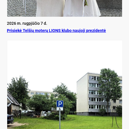
2026 m. rugpjūčio 7 d.
Pri­siekė Tel­šių mo­terų LIONS klu­bo nau­jo­ji pre­zi­dentė