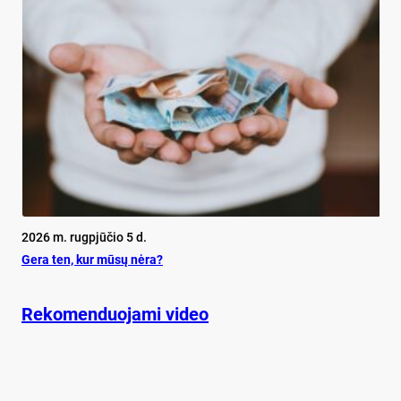
2026 m. rugpjūčio 5 d.
Ge­ra ten, kur mū­sų nė­ra?
Rekomenduojami video