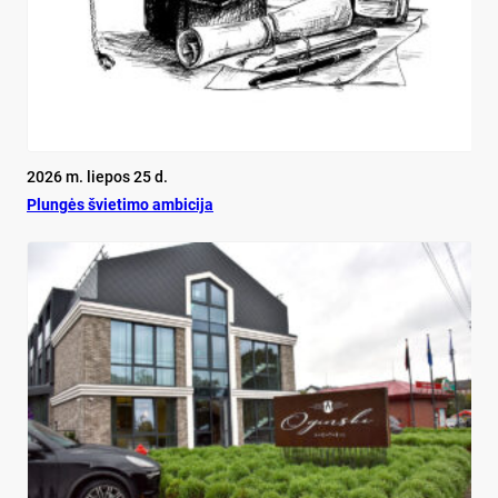
2026 m. liepos 25 d.
Plun­gės švie­ti­mo am­bi­ci­ja