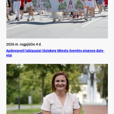
2026 m. rugpjūčio 4 d.
Ap­do­va­no­ti la­biau­siai iš­si­sky­rę Mies­to šven­tės ei­se­nos da­ly­
viai