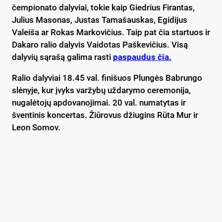
čempionato dalyviai, tokie kaip Giedrius Firantas,
Julius Masonas, Justas Tamašauskas, Egidijus
Valeiša ar Rokas Markovičius. Taip pat čia startuos ir
Dakaro ralio dalyvis Vaidotas Paškevičius. Visą
dalyvių sąrašą galima rasti
paspaudus čia.
Ralio dalyviai 18.45 val. finišuos Plungės Babrungo
slėnyje, kur įvyks varžybų uždarymo ceremonija,
nugalėtojų apdovanojimai. 20 val. numatytas ir
šventinis koncertas. Žiūrovus džiugins Rūta Mur ir
Leon Somov.