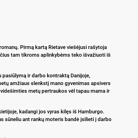
ų romanų. Pirmą kartą Rietave viešėjusi rašytoja
sčius tam tikroms aplinkybėms teko išvažiuoti iš
u pasiūlymą ir darbo kontraktą Danijoje,
metų amžiaus slenkstį mano gyvenimas apsivers
 dvidešimties metų pertraukos vėl tapau mama ir
ietijoje, kadangi jos vyras kilęs iš Hamburgo.
ūneliu ant rankų moteris bandė įsilieti į darbo