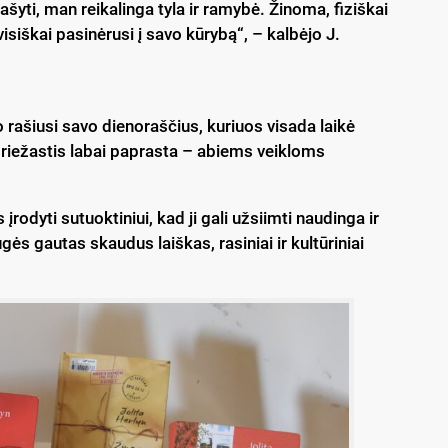
rašyti, man reikalinga tyla ir ramybė. Žinoma, fiziškai
visiškai pasinėrusi į savo kūrybą“, – kalbėjo J.
 rašiusi savo dienoraščius, kuriuos visada laikė
riežastis labai paprasta – abiems veikloms
įrodyti sutuoktiniui, kad ji gali užsiimti naudinga ir
ugės gautas skaudus laiškas, rasiniai ir kultūriniai