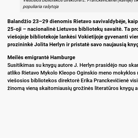
populiaria rašytoja
Balandžio 23–29 dienomis Rietavo savivaldybėje, kaip i
25-oji – nacionalinė Lietuvos bibliotekų savaitė. Ta p
viešojoje bibliotekoje lankėsi Vokietijoje gyvenanti vie
prozininkė Jolita Herlyn ir pristatė savo naujausią kn
Meilės emigrantė Hamburge
Susitikimas su knygų autore J. Herlyn prasidėjo nuo skam
atliko Rietavo Mykolo Kleopo Oginskio meno mokyklos m
viešosios bibliotekos direktorė Erika Pranckevičienė vis
žinomą vieną skaitomiausių grožinės literatūros knygų a