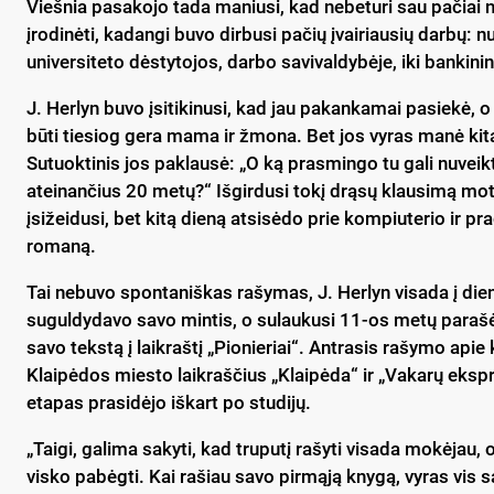
Viešnia pasakojo tada maniusi, kad nebeturi sau pačiai 
įrodinėti, kadangi buvo dirbusi pačių įvairiausių darbų: n
universiteto dėstytojos, darbo savivaldybėje, iki bankini
J. Herlyn buvo įsitikinusi, kad jau pakankamai pasiekė, o
būti tiesiog gera mama ir žmona. Bet jos vyras manė kit
Sutuoktinis jos paklausė: „O ką prasmingo tu gali nuveikt
ateinančius 20 metų?“ Išgirdusi tokį drąsų klausimą mote
įsižeidusi, bet kitą dieną atsisėdo prie kompiuterio ir pra
romaną.
Tai nebuvo spontaniškas rašymas, J. Herlyn visada į die
suguldydavo savo mintis, o sulaukusi 11-os metų parašė
savo tekstą į laikraštį „Pionieriai“. Antrasis rašymo apie 
Klaipėdos miesto laikraščius „Klaipėda“ ir „Vakarų eksp
etapas prasidėjo iškart po studijų.
„Taigi, galima sakyti, kad truputį rašyti visada mokėjau
visko pabėgti. Kai rašiau savo pirmąją knygą, vyras vis 