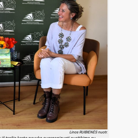
Linos RUIBIENĖS nuotr.
ik iš trečio karto pavyko suorganizuoti susitikimą su