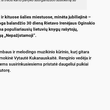
r kituose šalies miestuose, minėta jubiliejinė –
roga balandžio 30 dieną Rietavo Irenėjaus Oginskio
na populiariausių lietuvių knygų rašytojų,
ygą „Nepažįstamoji“.
baus ir melodingo muzikinio kūrinio, kurį gitara
okinė Vytautė Kukanauskaitė. Renginio vedėja ir
iems susirinkusiesiems pristatė daugeliui puikiai
utorę.