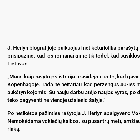
J. Herlyn biografijoje puikuojasi net keturiolika parašyt
prisipažino, kad jos romanai gimė tik todėl, kad susiklo
Lietuvos.
„Mano kaip rašytojos istorija prasidėjo nuo to, kad gava
Kopenhagoje. Tada nė neįtariau, kad peržengus 40-ies 
aukštyn kojomis. Su nauju darbu atėjo naujas vyras, po
teko pagyventi ne vienoje užsienio šalyje.“
Po netikėtos pažinties rašytoja J. Herlyn apsigyveno Vok
Nemokėdama vokiečių kalbos, su pusantrų metų amžiaus s
rinką.