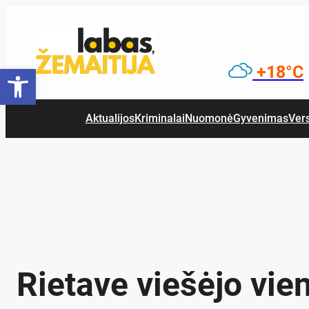
Eiti
prie
turinio
Open toolbar
+18°C
Aktualijos
Kriminalai
Nuomonė
Gyvenimas
Ver
Rietave viešėjo vie