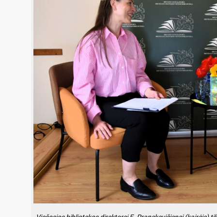
Viešosios bibliotekos direktorei E. Pranckevičienei (kairėje) t