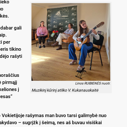
nieko
uo
nkės.
 dabar gali
aip.
i per
ris tikino
dėjo rašyti
noraščius
 pirmąjį
Linos RUIBIENĖS nuotr.
keliones į
Muzikinį kūrinį atliko V. Kukanauskaitė
resas“
, o Vokietijoje rašymas man buvo tarsi galimybė nuo
sakydavo – sugrįžk į šeimą, nes aš buvau visiškai