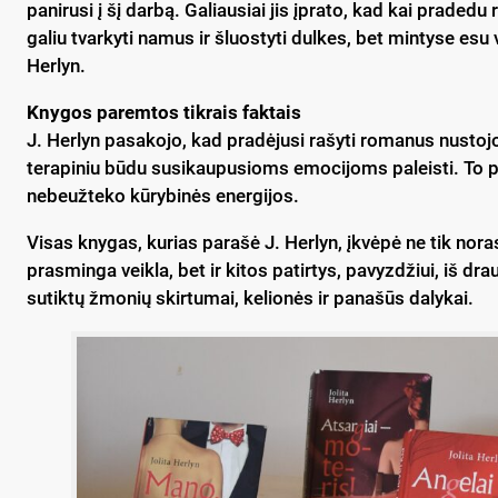
panirusi į šį darbą. Galiausiai jis įprato, kad kai pradedu 
galiu tvarkyti namus ir šluostyti dulkes, bet mintyse esu 
Herlyn.
Knygos paremtos tikrais faktais
J. Herlyn pasakojo, kad pradėjusi rašyti romanus nustojo
terapiniu būdu susikaupusioms emocijoms paleisti. To p
nebeužteko kūrybinės energijos.
Visas knygas, kurias parašė J. Herlyn, įkvėpė ne tik noras 
prasminga veikla, bet ir kitos patirtys, pavyzdžiui, iš dra
sutiktų žmonių skirtumai, kelionės ir panašūs dalykai.