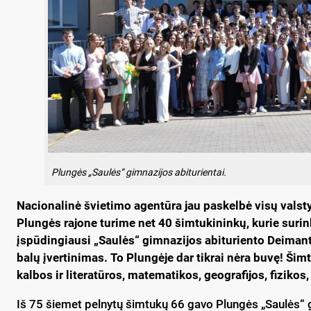
Plungės „Saulės“ gimnazijos abiturientai.
Nacionalinė švietimo agentūra jau paskelbė visų valst
Plungės rajone turime net 40 šimtukininkų, kurie surin
įspūdingiausi „Saulės“ gimnazijos abituriento Deimanto
balų įvertinimas. To Plungėje dar tikrai nėra buvę! Šim
kalbos ir literatūros, matematikos, geografijos, fizikos,
Iš 75 šiemet pelnytų šimtukų 66 gavo Plungės „Saulės“ 