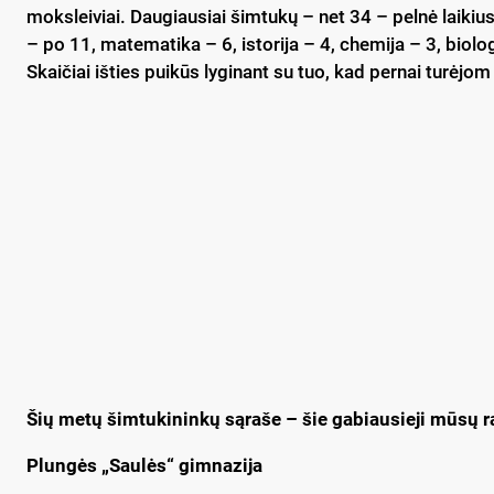
moksleiviai. Daugiausiai šimtukų – net 34 – pelnė laikius
– po 11, matematika – 6, istorija – 4, chemija – 3, biologija
Skaičiai išties puikūs lyginant su tuo, kad pernai turėjom
Šių metų šimtukininkų sąraše – šie gabiausieji mūsų ra
Plungės „Saulės“ gimnazija