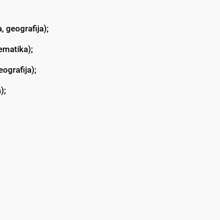
, geografija);
tematika);
ografija);
);