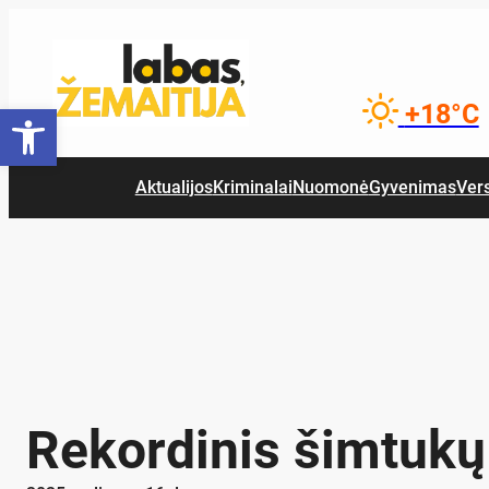
Eiti
prie
turinio
Open toolbar
+18°C
Aktualijos
Kriminalai
Nuomonė
Gyvenimas
Ver
Rekordinis šimtukų