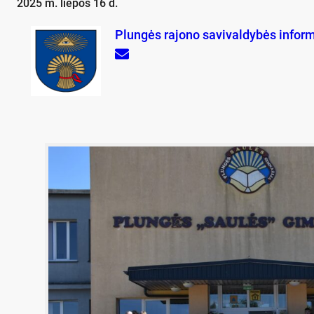
2025 m. liepos 16 d.
Plungės rajono savivaldybės infor