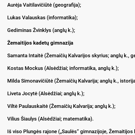
Aurėja Vaitilavičiūtė (geografija);
Lukas Valauskas (informatika);
Gediminas Žvinklys (anglų k.);
Žemaitijos kadetų gimnazija
Samanta Intaitė (Žemaičių Kalvarijos skyrius; anglų k., ge
Kostas Mockus (Alsėdžiai; informatika, anglų k.);
Milda Simonavičiūtė (Žemaičių Kalvarija; anglų k., istorija
Liveta Jocytė (Alsėdžiai; anglų k.);
Viltė Paulauskaitė (Žemaičių Kalvarija; anglų k.);
Vilius Šiaulys (Alsėdžiai; matematika).
Iš viso Plungės rajone („Saulės“ gimnazijoje, Žemaitijos 