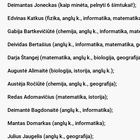
Deimantas Joneckas (kaip minėta, pelnyti 6 šimtukai!);
Edvinas Katkus (fizika, anglų k., informatika, matematika
Gabija Bartkevičiūtė (chemija, anglų k., informatika, ma
Deividas Bertašius (anglų k., informatika, matematika, ge
Darja Štangej (matematika, anglų k., biologija, geografija
Augustė Alimaitė (biologija, istorija, anglų k.);
Austėja Ročiūtė (chemija, anglų k., geografija);
Redas Adomavičius (matematika, istorija);
Deimantė Bagdonaitė (anglų k., informatika);
Mantas Domarkas (anglų k., informatika);
Julius Jaugelis (anglų k., geografija);