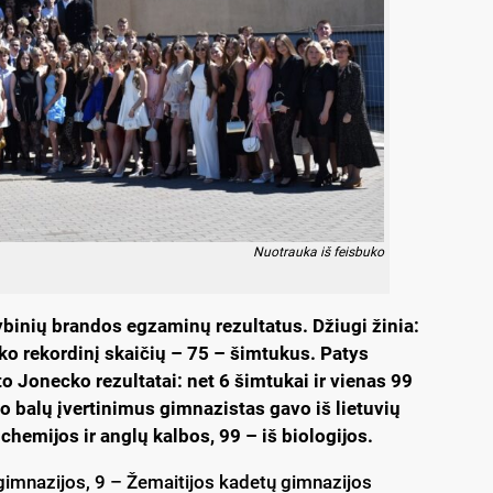
Nuotrauka iš feisbuko
ybinių brandos egzaminų rezultatus. Džiugi žinia:
ko rekordinį skaičių – 75 – šimtukus. Patys
 Jonecko rezultatai: net 6 šimtukai ir vienas 99
to balų įvertinimus gimnazistas gavo iš lietuvių
 chemijos ir anglų kalbos, 99 – iš biologijos.
gimnazijos, 9 – Žemaitijos kadetų gimnazijos