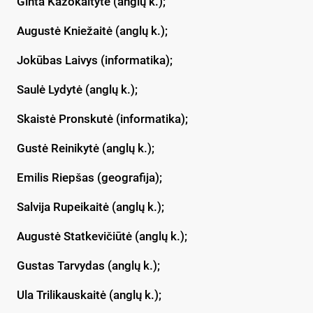
Ginta Kazokaitytė (anglų k.);
Augustė Kniežaitė (anglų k.);
Jokūbas Laivys (informatika);
Saulė Lydytė (anglų k.);
Skaistė Pronskutė (informatika);
Gustė Reinikytė (anglų k.);
Emilis Riepšas (geografija);
Salvija Rupeikaitė (anglų k.);
Augustė Statkevičiūtė (anglų k.);
Gustas Tarvydas (anglų k.);
Ula Trilikauskaitė (anglų k.);