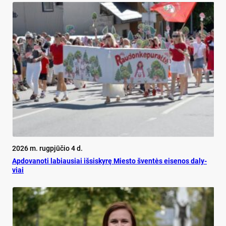
2026 m. rugpjūčio 4 d.
Ap­do­va­no­ti la­biau­siai iš­si­sky­rę Mies­to šven­tės ei­se­nos da­ly­
viai