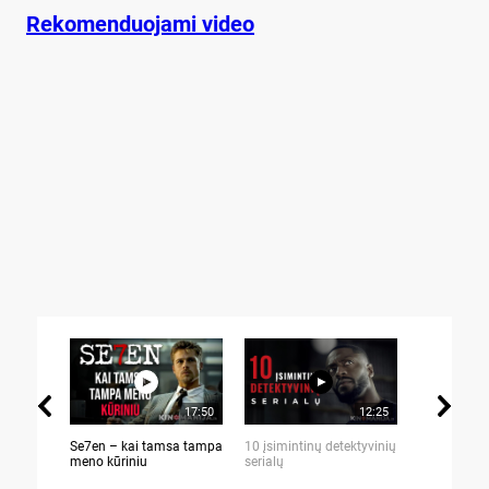
Rekomenduojami video
17:50
12:25
Se7en – kai tamsa tampa
10 įsimintinų detektyvinių
10 įtemptų,
meno kūriniu
serialų
stingdančių 