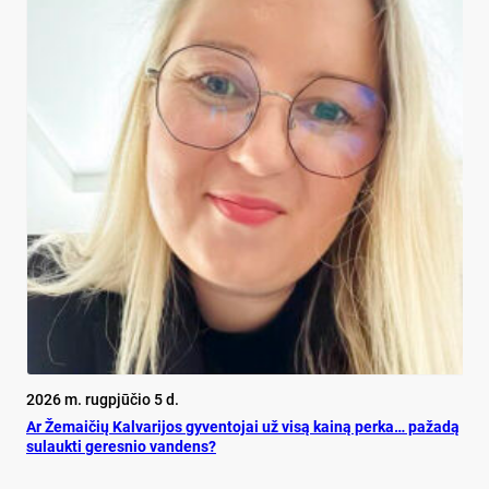
2026 m. rugpjūčio 5 d.
Ar Že­mai­čių Kal­va­ri­jos gy­ven­to­jai už vi­są kai­ną per­ka… pa­ža­dą
su­lauk­ti ge­res­nio van­dens?