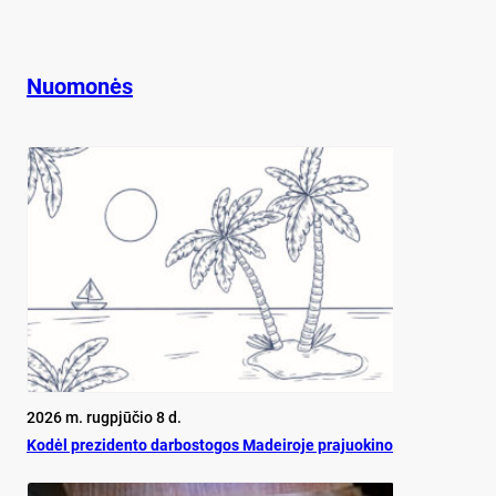
Nuomonės
2026 m. rugpjūčio 8 d.
Ko­dėl pre­zi­den­to dar­bos­to­gos Ma­dei­ro­je pra­juo­ki­no