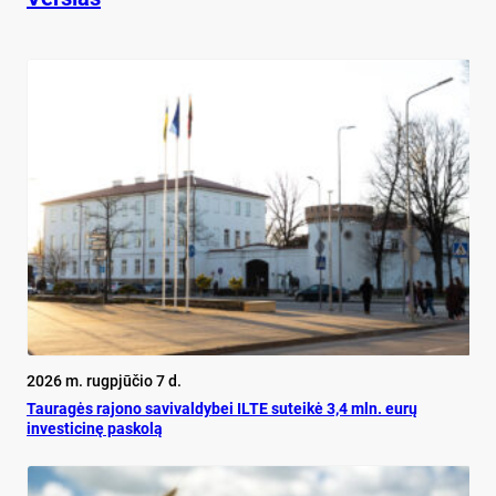
2026 m. rugpjūčio 7 d.
Tauragės rajono savivaldybei ILTE suteikė 3,4 mln. eurų
investicinę paskolą