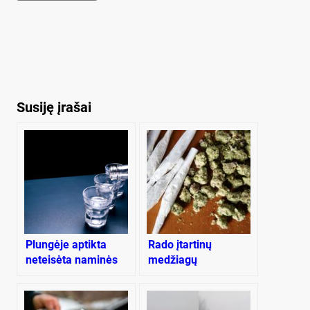
Susiję įrašai
Plungėje aptikta
Rado įtartinų
neteisėta naminės
medžiagų
degtinės gamybos
vieta