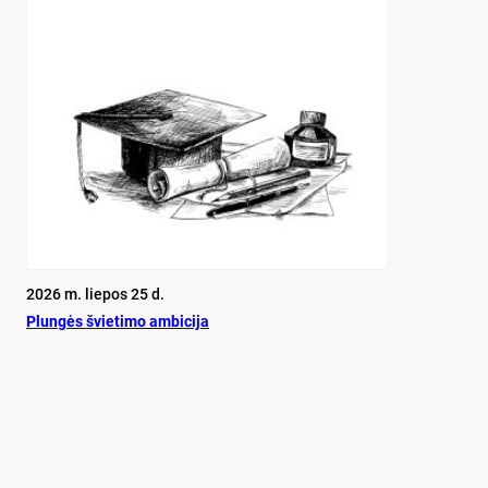
2026 m. liepos 25 d.
Plun­gės švie­ti­mo am­bi­ci­ja