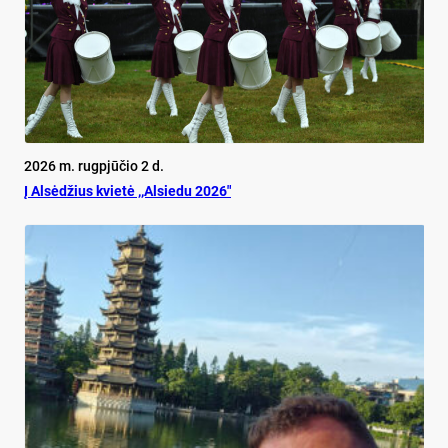
2026 m. rugpjūčio 2 d.
Į Alsėdžius kvietė ,,Alsiedu 2026″