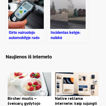
Girto vairuotojo
Incidentas kelyje:
automobilyje rado
nulėkė
įtartinų medžiagų
stambiagabaritis
krovinys
Naujienos iš interneto