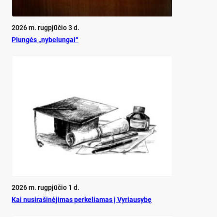
2026 m. rugpjūčio 3 d.
Plun­gės „ny­be­lun­gai“
2026 m. rugpjūčio 1 d.
Kai nu­si­ra­ši­nė­ji­mas per­ke­lia­mas į Vy­riau­sy­bę