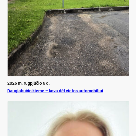
2026 m. rugpjūčio 6 d.
Dau­gia­bu­čio kie­me – ko­va dėl vie­tos au­to­mo­bi­liui