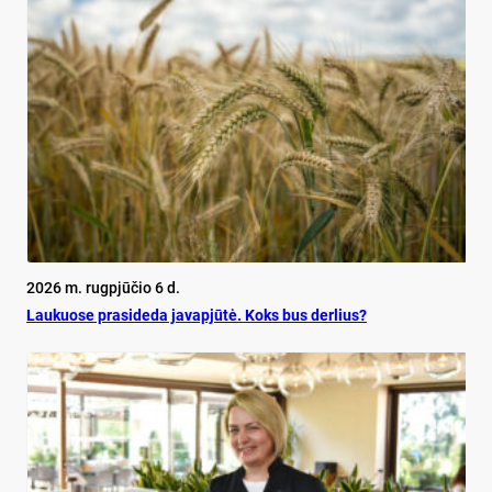
2026 m. rugpjūčio 6 d.
Lau­kuo­se pra­si­de­da ja­vapjūtė. Koks bus der­lius?