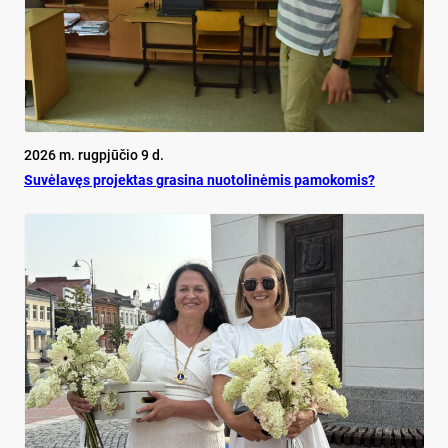
2026 m. rugpjūčio 9 d.
Su­vė­la­vęs pro­jek­tas gra­si­na nuo­to­li­nė­mis pa­mo­ko­mis?