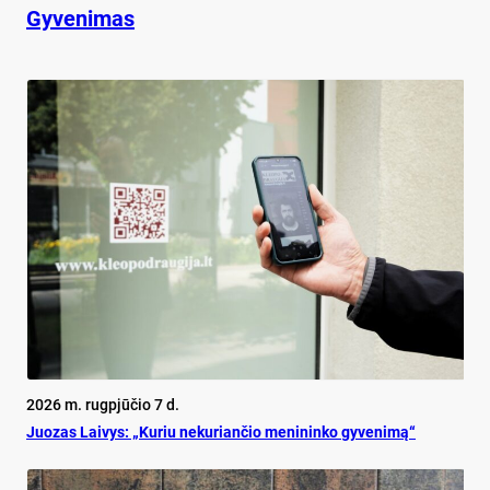
Gyvenimas
2026 m. rugpjūčio 7 d.
Juo­zas Lai­vys: „Ku­riu ne­ku­rian­čio me­ni­nin­ko gy­ve­ni­mą“