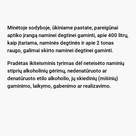
Minėtoje sodyboje, ūkiniame pastate, pareigūnai
aptiko įrangą naminei degtinei gaminti, apie 400 litrų,
kaip įtariama, naminės degtinės ir apie 2 tonas
raugo, galimai skirto naminei degtinei gaminti.
Pradėtas ikiteisminis tyrimas dėl neteisėto naminių
stiprių alkoholinių gėrimų, nedenatūruoto ar
denatūruoto etilo alkoholio, jų skiedinių (mišinių)
gaminimo, laikymo, gabenimo ar realizavimo.