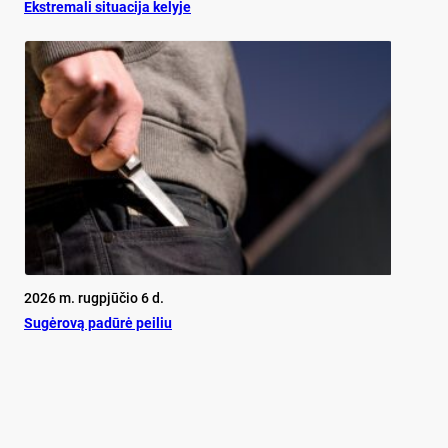
Ekst­re­ma­li si­tua­ci­ja ke­ly­je
2026 m. rugpjūčio 6 d.
Su­gė­ro­vą pa­dū­rė pei­liu