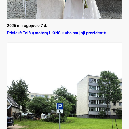
2026 m. rugpjūčio 7 d.
Pri­siekė Tel­šių mo­terų LIONS klu­bo nau­jo­ji pre­zi­dentė