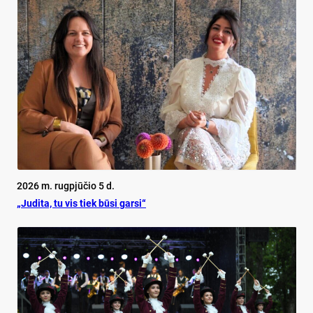
2026 m. rugpjūčio 5 d.
„Judita, tu vis tiek būsi garsi“