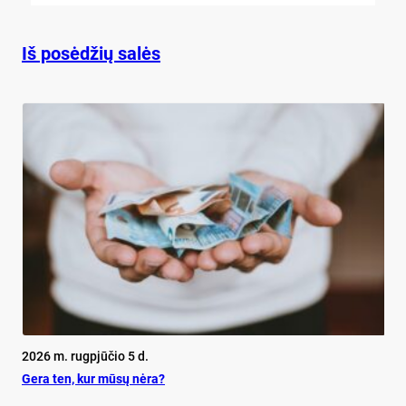
Iš posėdžių salės
2026 m. rugpjūčio 5 d.
Ge­ra ten, kur mū­sų nė­ra?