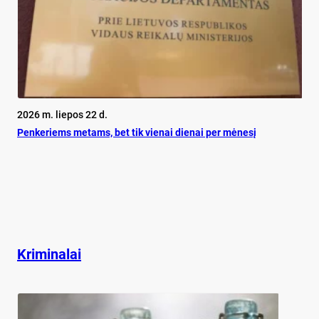
2026 m. liepos 22 d.
Pen­ke­riems me­tams, bet tik vie­nai die­nai per mė­ne­sį
Kriminalai