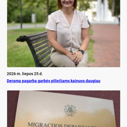
2026 m. liepos 25 d.
De­ra­ma pa­gar­ba gar­bės pi­lie­čiams kai­nuos dau­giau