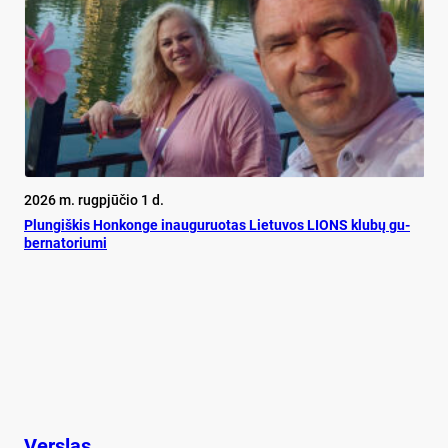
2026 m. rugpjūčio 1 d.
Plun­giš­kis Hon­kon­ge inau­gu­ruo­tas Lie­tu­vos LIONS klu­bų gu­
ber­na­to­riu­mi
Verslas