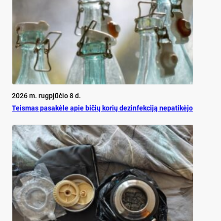
2026 m. rugpjūčio 8 d.
Teis­mas pa­sa­kė­le apie bi­čių ko­rių de­zin­fek­ci­ją ne­pa­ti­kė­jo