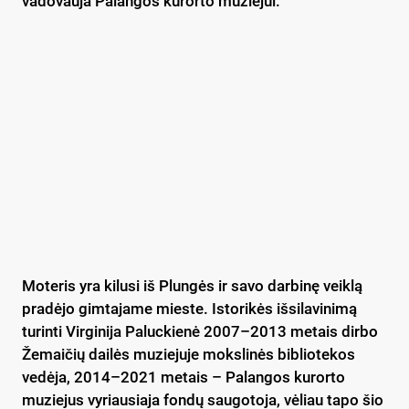
vadovauja Palangos kurorto muziejui.
Moteris yra kilusi iš Plungės ir savo darbinę veiklą
pradėjo gimtajame mieste. Istorikės išsilavinimą
turinti Virginija Paluckienė 2007–2013 metais dirbo
Žemaičių dailės muziejuje mokslinės bibliotekos
vedėja, 2014–2021 metais – Palangos kurorto
muziejus vyriausiaja fondų saugotoja, vėliau tapo šio