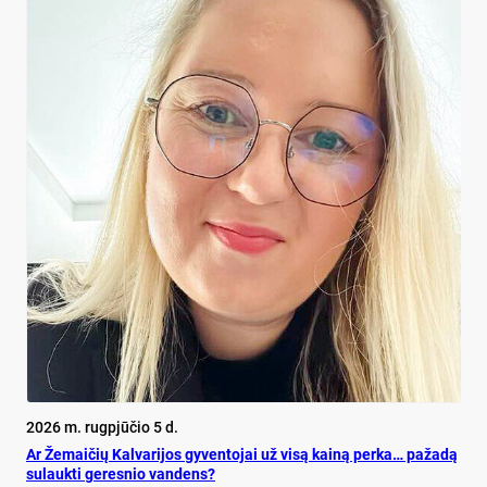
2026 m. rugpjūčio 5 d.
Ar Že­mai­čių Kal­va­ri­jos gy­ven­to­jai už vi­są kai­ną per­ka… pa­ža­dą
su­lauk­ti ge­res­nio van­dens?