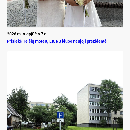
2026 m. rugpjūčio 7 d.
Pri­siekė Tel­šių mo­terų LIONS klu­bo nau­jo­ji pre­zi­dentė