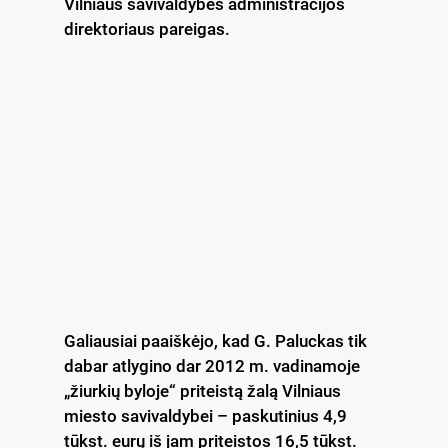
Vilniaus savivaldybės administracijos
direktoriaus pareigas.
Galiausiai paaiškėjo, kad G. Paluckas tik
dabar atlygino dar 2012 m. vadinamoje
„žiurkių byloje“ priteistą žalą Vilniaus
miesto savivaldybei – paskutinius 4,9
tūkst. eurų iš jam priteistos 16,5 tūkst.