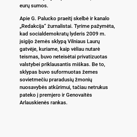
eurų sumos.
Apie G. Palucko praeitį skelbė ir kanalo
„Redakcija“ žurnalistai. Tyrime pažymėta,
kad socialdemokratų lyderis 2009 m.
įsigijo žemės sklypą Vilniaus Laurų
gatvėje, kuriame, kaip vėliau nutarė
teismas, buvo neteisėtai privatizuotas
valstybei priklausantis miškas. Be to,
sklypas buvo suformuotas žemes
sovietmečiu praradusių žmonių
nuosavybės atkūrimui, tačiau netrukus
pateko į premjero ir Genovaitės
Arlauskienės rankas.