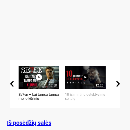
17:50
12:25
Se7en – kai tamsa tampa
10 įsimintinų detektyvinių
10 įtemptų,
meno kūriniu
serialų
stingdančių 
Iš posėdžių salės