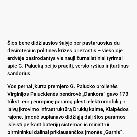
Šios bene didžiausios šalyje per pastaruosius du
dešimtečius politinės krizės priežastis – viešojoje
erdvėje pasirodantys vis nauji žurnalistiniai tyrimai
apie G. Palucką bei jo praeitį, verslo ryšius ir įtartinus
sandorius.
Vos pernai įkurta premjero G. Palucko brolienės
Virginijos Paluckienės bendrovė „Dankora“ gavo 173
tūkst. eurų europinę paramą plėsti elektromobilių ir
laivų įkrovimo infrastruktūrą Drukių kaime, Klaipėdos
rajone. Įmonė suplanavo didžiąją dalį šios paramos
išleisti perkant baterijų sistemas iš ministrui
pirmininkui dalinai priklausančios įmonės „Garnis“.