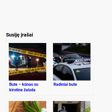
Susiję įrašai
Bute – kūnas su
Radiniai bute
kirstine žaizda