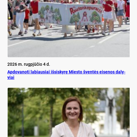
2026 m. rugpjūčio 4 d.
Ap­do­va­no­ti la­biau­siai iš­si­sky­rę Mies­to šven­tės ei­se­nos da­ly­
viai