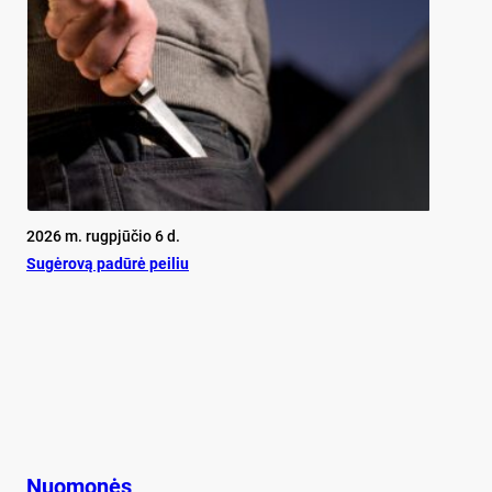
2026 m. rugpjūčio 6 d.
Su­gė­ro­vą pa­dū­rė pei­liu
Nuomonės