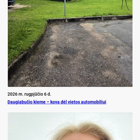
2026 m. rugpjūčio 6 d.
Dau­gia­bu­čio kie­me – ko­va dėl vie­tos au­to­mo­bi­liui