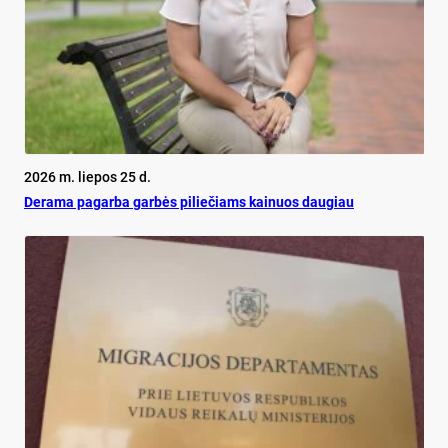
2026 m. liepos 25 d.
De­ra­ma pa­gar­ba gar­bės pi­lie­čiams kai­nuos dau­giau