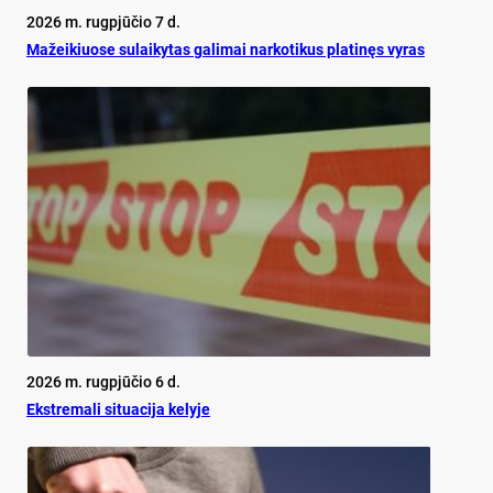
2026 m. rugpjūčio 7 d.
Mažeikiuose sulaikytas galimai narkotikus platinęs vyras
2026 m. rugpjūčio 6 d.
Ekst­re­ma­li si­tua­ci­ja ke­ly­je