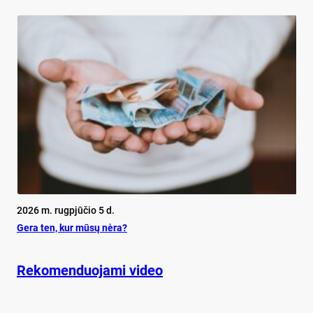
2026 m. rugpjūčio 5 d.
Ge­ra ten, kur mū­sų nė­ra?
Rekomenduojami video