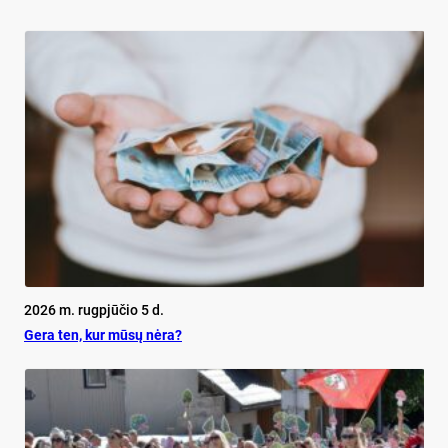
2026 m. rugpjūčio 5 d.
Ge­ra ten, kur mū­sų nė­ra?