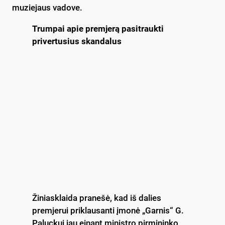
muziejaus vadove.
Trumpai apie premjerą pasitraukti
privertusius skandalus
Žiniasklaida pranešė, kad iš dalies
premjerui priklausanti įmonė „Garnis“ G.
Paluckui jau einant ministro pirmininko