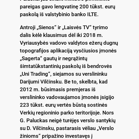
pareigas gavo lengvatinę 200 tūkst. eurų
paskolą iš valstybinio banko ILTE.
Antroji „Sienos“ ir „Laisvės TV“ tyrimo
dalis kėlė klausimus dėl iki 2018 m.
Vyriausybės vadovo valdytos ežerų dugnų
topografijos aplikaciją vysčiusios įmonės
„Sagerta“ gautų ir negrąžintų
šimtatūkstantinių paskolų iš bendrovės
„Uni Trading“, siejamos su verslininku
Darijumi Vilčinsku. Be to, skelbta, kad
2012 m. būsimasis premjeras iš
verslininko vadovaujamos įmonės įsigijo
223 tūkst. eurų vertės būstą sostinės
Verkių regioninio parko teritorijoje. Nors
G. Paluckas neigė turėjęs verslo santykių
su D. Vilčinsku, pastarasis vėliau „Verslo
žinioms“ pripažino investavęs į