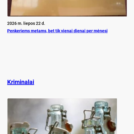
2026 m. liepos 22 d.
Pen­ke­riems me­tams, bet tik vie­nai die­nai per mė­ne­sį
Kriminalai