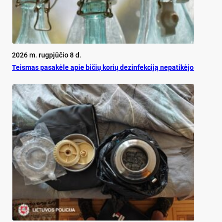
2026 m. rugpjūčio 8 d.
Teis­mas pa­sa­kė­le apie bi­čių ko­rių de­zin­fek­ci­ją ne­pa­ti­kė­jo