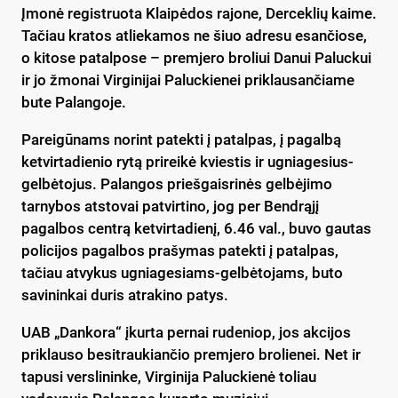
Įmonė registruota Klaipėdos rajone, Derceklių kaime.
Tačiau kratos atliekamos ne šiuo adresu esančiose,
o kitose patalpose – premjero broliui Danui Paluckui
ir jo žmonai Virginijai Paluckienei priklausančiame
bute Palangoje.
Pareigūnams norint patekti į patalpas, į pagalbą
ketvirtadienio rytą prireikė kviestis ir ugniagesius-
gelbėtojus. Palangos priešgaisrinės gelbėjimo
tarnybos atstovai patvirtino, jog per Bendrąjį
pagalbos centrą ketvirtadienį, 6.46 val., buvo gautas
policijos pagalbos prašymas patekti į patalpas,
tačiau atvykus ugniagesiams-gelbėtojams, buto
savininkai duris atrakino patys.
UAB „Dankora“ įkurta pernai rudeniop, jos akcijos
priklauso besitraukiančio premjero brolienei. Net ir
tapusi verslininke, Virginija Paluckienė toliau