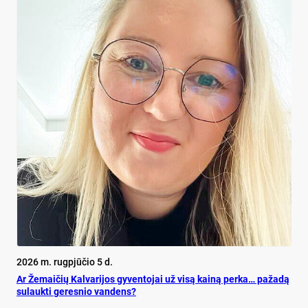
2026 m. rugpjūčio 5 d.
Ar Že­mai­čių Kal­va­ri­jos gy­ven­to­jai už vi­są kai­ną per­ka… pa­ža­dą
su­lauk­ti ge­res­nio van­dens?