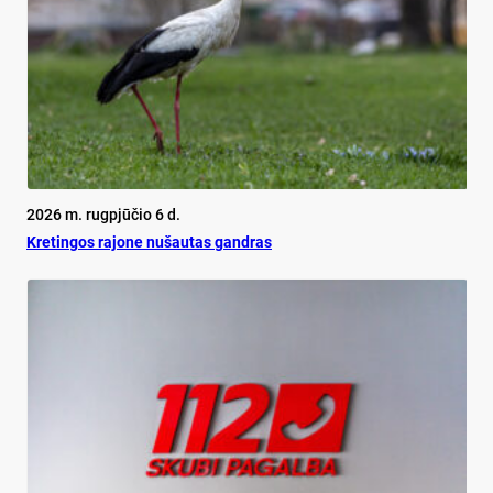
2026 m. rugpjūčio 6 d.
Kretingos rajone nušautas gandras