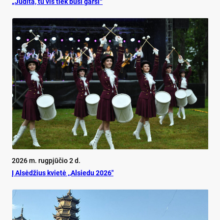
„Judita, tu vis tiek būsi garsi“
2026 m. rugpjūčio 2 d.
Į Alsėdžius kvietė ,,Alsiedu 2026″