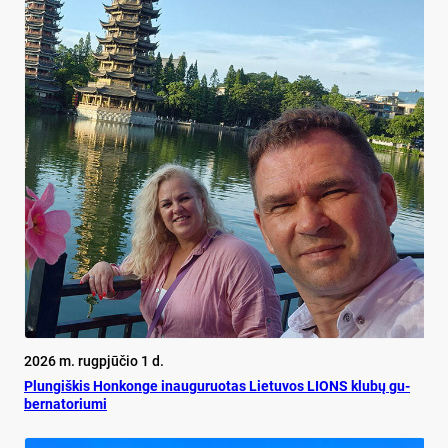
2026 m. rugpjūčio 1 d.
Plun­giš­kis Hon­kon­ge inau­gu­ruo­tas Lie­tu­vos LIONS klu­bų gu­
ber­na­to­riu­mi