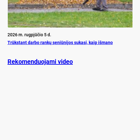
2026 m. rugpjūčio 5 d.
Trūks­tant dar­bo ran­kų se­niū­ni­jos su­ka­si, kaip iš­ma­no
Rekomenduojami video