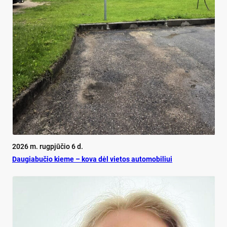
2026 m. rugpjūčio 6 d.
Dau­gia­bu­čio kie­me – ko­va dėl vie­tos au­to­mo­bi­liui