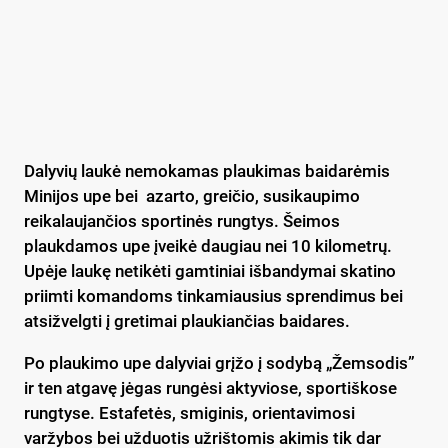
Dalyvių laukė nemokamas plaukimas baidarėmis
Minijos upe bei azarto, greičio, susikaupimo
reikalaujančios sportinės rungtys. Šeimos
plaukdamos upe įveikė daugiau nei 10 kilometrų.
Upėje laukę netikėti gamtiniai išbandymai skatino
priimti komandoms tinkamiausius sprendimus bei
atsižvelgti į gretimai plaukiančias baidares.
Po plaukimo upe dalyviai grįžo į sodybą „Žemsodis”
ir ten atgavę jėgas rungėsi aktyviose, sportiškose
rungtyse. Estafetės, smiginis, orientavimosi
varžybos bei užduotis užrištomis akimis tik dar