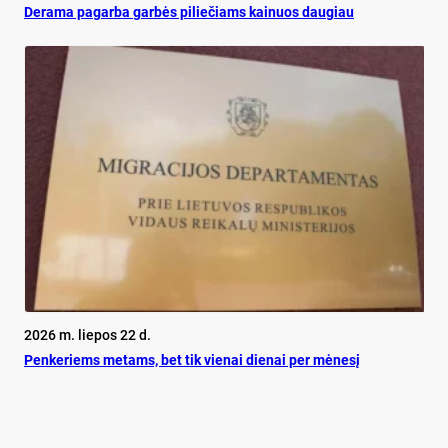
De­ra­ma pa­gar­ba gar­bės pi­lie­čiams kai­nuos dau­giau
2026 m. liepos 22 d.
Pen­ke­riems me­tams, bet tik vie­nai die­nai per mė­ne­sį