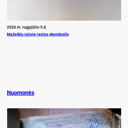
2026 m. rugpjūčio 5 d.
Mažeikių rajone rastas skenduolis
Nuomonės