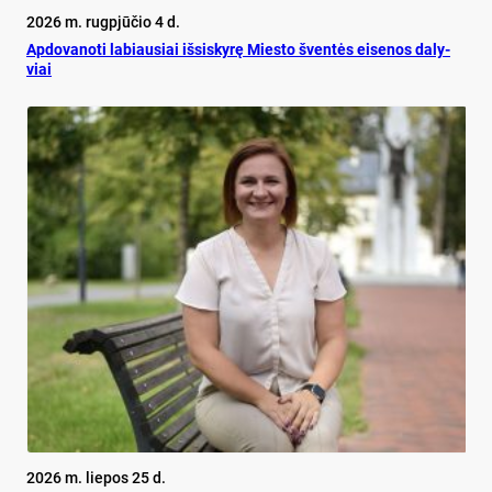
2026 m. rugpjūčio 4 d.
Ap­do­va­no­ti la­biau­siai iš­si­sky­rę Mies­to šven­tės ei­se­nos da­ly­
viai
2026 m. liepos 25 d.