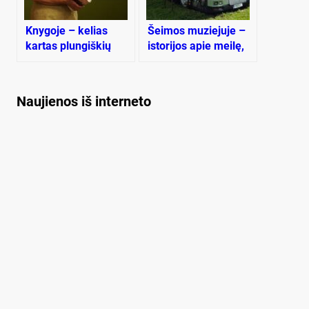
Knygoje – kelias
Šeimos muziejuje –
kartas plungiškių
istorijos apie meilę,
priėmusio gydytojo
meną ir gerumą
šeimos istorija
Naujienos iš interneto