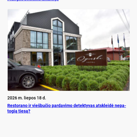
2026 m. liepos 18 d.
Res­to­ra­no ir vieš­bu­čio par­da­vi­mo de­tek­ty­vas at­sklei­dė ne­pa­
to­gią tie­są?