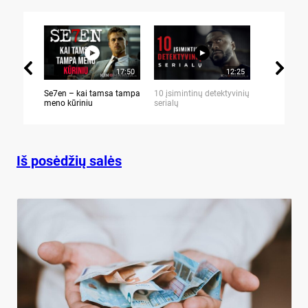
17:50
12:25
Se7en – kai tamsa tampa
10 įsimintinų detektyvinių
10 įtemptų,
meno kūriniu
serialų
stingdančių 
Iš posėdžių salės