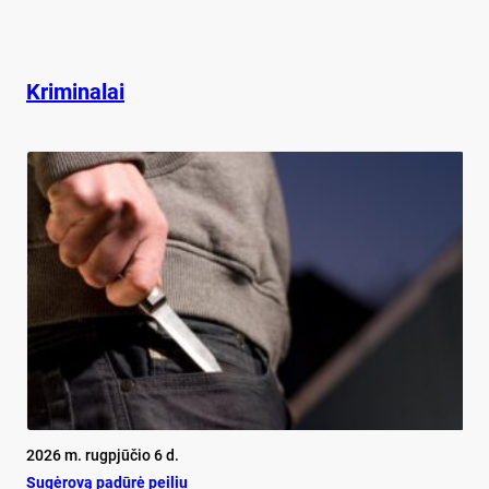
Kriminalai
2026 m. rugpjūčio 6 d.
Su­gė­ro­vą pa­dū­rė pei­liu