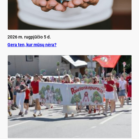
2026 m. rugpjūčio 5 d.
Ge­ra ten, kur mū­sų nė­ra?