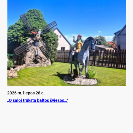
2026 m. liepos 28 d.
„O sa­loj trūks­ta bal­tos švie­sos…“