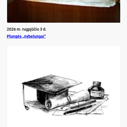
2026 m. rugpjūčio 3 d.
Plun­gės „ny­be­lun­gai“