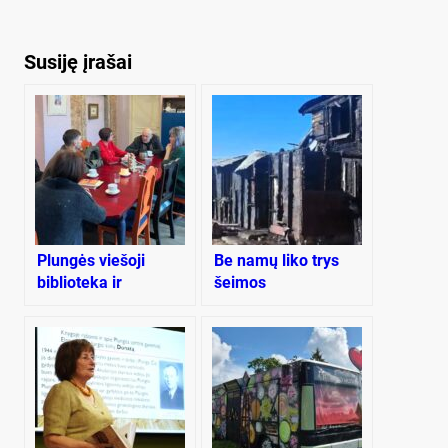
Susiję įrašai
Plungės viešoji
Be namų liko trys
biblioteka ir
šeimos
Valentinas
Masalskis žada
suvienyti jėgas