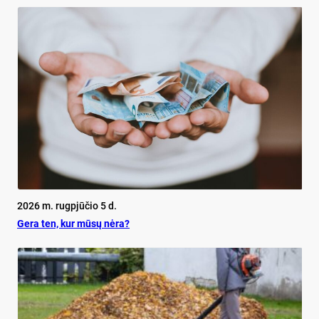
2026 m. rugpjūčio 5 d.
Ge­ra ten, kur mū­sų nė­ra?