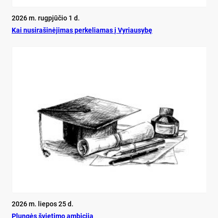
2026 m. rugpjūčio 1 d.
Kai nu­si­ra­ši­nė­ji­mas per­ke­lia­mas į Vy­riau­sy­bę
2026 m. liepos 25 d.
Plun­gės švie­ti­mo am­bi­ci­ja