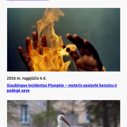
2026 m. rugpjūčio 6 d.
Siau­bin­gas in­ci­den­tas Plun­gė­je – mo­te­ris ap­si­py­lė ben­zi­nu ir
pa­de­gė sa­ve