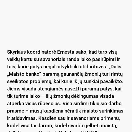
Skyriaus koordinatorė Ernesta sako, kad tarp visų
veiklų kartu su savanoriais randa laiko pasirūpinti ir
tais, kurie patys negali atvykti iki atiduotuvės: „Dalis
„Maisto banko“ paramą gaunančių žmonių turi rimtų
sveikatos problemų, kai kurie iš jų sunkiai pavaikšto.
Jiems visada stengiamės nuvežti paramą patys, kai
tik turime laiko – šių žmonių dėkingumas visada
atperka visus rūpesčius. Visa širdimi tikiu šio darbo
prasme – mūsų kasdiena nėra tik maisto surinkimas
ir atidavimas. Kasdien sau ir savanoriams primenu,
kodėl visa tai darom, kodėl svarbu gelbėti maistą,