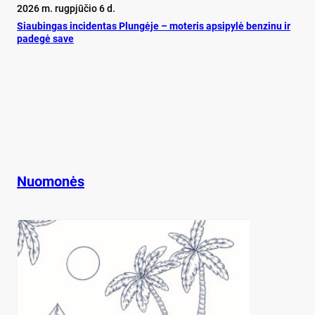
2026 m. rugpjūčio 6 d.
Siau­bin­gas in­ci­den­tas Plun­gė­je – mo­te­ris ap­si­py­lė ben­zi­nu ir
pa­de­gė sa­ve
Nuomonės