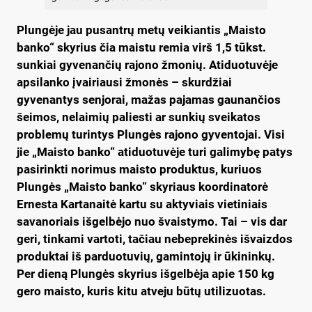
Plungėje jau pusantrų metų veikiantis „Maisto
banko“ skyrius čia maistu remia virš 1,5 tūkst.
sunkiai gyvenančių rajono žmonių. Atiduotuvėje
apsilanko įvairiausi žmonės – skurdžiai
gyvenantys senjorai, mažas pajamas gaunančios
šeimos, nelaimių paliesti ar sunkių sveikatos
problemų turintys Plungės rajono gyventojai. Visi
jie „Maisto banko“ atiduotuvėje turi galimybę patys
pasirinkti norimus maisto produktus, kuriuos
Plungės „Maisto banko“ skyriaus koordinatorė
Ernesta Kartanaitė kartu su aktyviais vietiniais
savanoriais išgelbėjo nuo švaistymo. Tai – vis dar
geri, tinkami vartoti, tačiau nebeprekinės išvaizdos
produktai iš parduotuvių, gamintojų ir ūkininkų.
Per dieną Plungės skyrius išgelbėja apie 150 kg
gero maisto, kuris kitu atveju būtų utilizuotas.