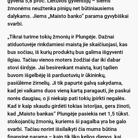
gyvena 5,8 proc. Lietuvos gyventojų – šiems
žmonėms neužtenka pinigų net būtiniausiems
dalykams. Jiems „Maisto banko“ parama gyvybiškai
svarbi.
„Tikrai turime tokių žmonių ir Plungėje. Dažnai
atiduotuvėje rinkdamiesi maistą jie skaičiuojasi, kas
bus sočiau, iš kurių produktų bus galima išgyventi
ilgiau. Tačiau vienos moters žodžiai dar iki dabar
stovi širdyje. Jai besirenkant maistą, kurį tądien
buvom išgelbėję iš parduotuvių ir ūkininkų,
pasiūlėme žirnelių. Ji tik papurtė galvą sakydama,
kad jei vaikams duos vieną kartą paragauti, jie paskui
norės daugiau, o ji niekaip pati tokių įpirkti negalės.
Kad ir kaip skaudu girdėti tokias istorijas, gera žinoti,
kad „Maisto bankas“ Plungėje pasiekia net 1,5 tūkst.
stokojančių žmonių, kuriems ši pagalba yra be galo
svarbi. Tačiau norint išsilaikyti čia mums būtina
finansinė parama – kaip tik liko kelios dienos, kai