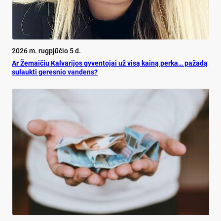
2026 m. rugpjūčio 5 d.
Ar Že­mai­čių Kal­va­ri­jos gy­ven­to­jai už vi­są kai­ną per­ka… pa­ža­dą
su­lauk­ti ge­res­nio van­dens?