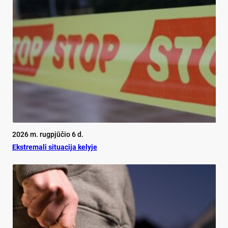
2026 m. rugpjūčio 6 d.
Ekst­re­ma­li si­tua­ci­ja ke­ly­je