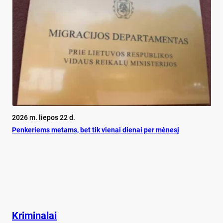
2026 m. liepos 22 d.
Pen­ke­riems me­tams, bet tik vie­nai die­nai per mė­ne­sį
Kriminalai