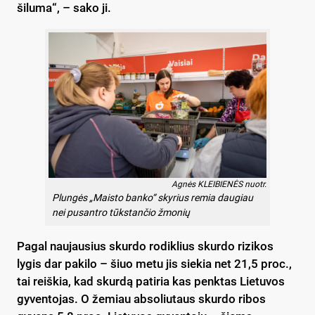
šiluma“, – sako ji.
Agnės KLEIBIENĖS nuotr.
Plungės „Maisto banko“ skyrius remia daugiau
nei pusantro tūkstančio žmonių
Pagal naujausius skurdo rodiklius skurdo rizikos
lygis dar pakilo – šiuo metu jis siekia net 21,5 proc.,
tai reiškia, kad skurdą patiria kas penktas Lietuvos
gyventojas. O žemiau absoliutaus skurdo ribos