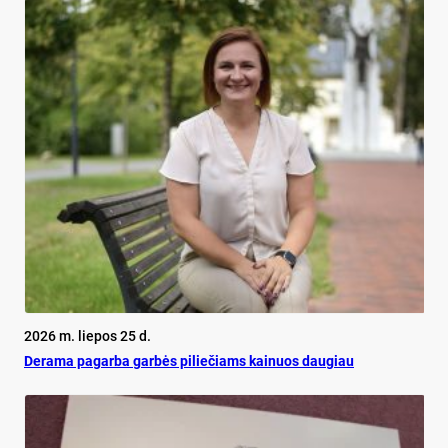
2026 m. liepos 25 d.
De­ra­ma pa­gar­ba gar­bės pi­lie­čiams kai­nuos dau­giau