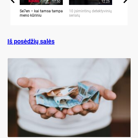
17:50
12:25
Se7en – kai tamsa tampa
10 įsimintinų detektyvinių
10 įtemptų,
meno kūriniu
serialų
stingdančių 
Iš posėdžių salės