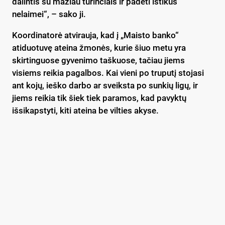
dalintis su mažiau turinčiais ir padėti ištikus
nelaimei“, – sako ji.
Koordinatorė atvirauja, kad į „Maisto banko“
atiduotuvę ateina žmonės, kurie šiuo metu yra
skirtinguose gyvenimo taškuose, tačiau jiems
visiems reikia pagalbos. Kai vieni po truputį stojasi
ant kojų, ieško darbo ar sveiksta po sunkių ligų, ir
jiems reikia tik šiek tiek paramos, kad pavyktų
išsikapstyti, kiti ateina be vilties akyse.