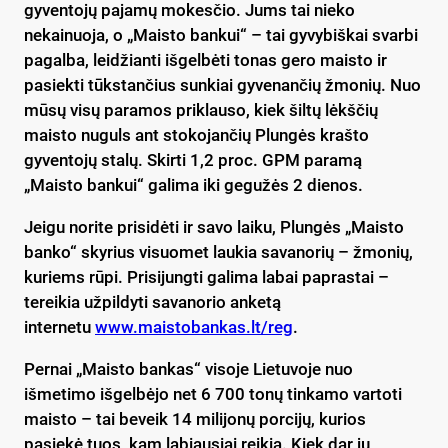
gyventojų pajamų mokesčio. Jums tai nieko
nekainuoja, o „Maisto bankui“ – tai gyvybiškai svarbi
pagalba, leidžianti išgelbėti tonas gero maisto ir
pasiekti tūkstančius sunkiai gyvenančių žmonių. Nuo
mūsų visų paramos priklauso, kiek šiltų lėkščių
maisto nuguls ant stokojančių Plungės krašto
gyventojų stalų. Skirti 1,2 proc. GPM paramą
„Maisto bankui“ galima iki gegužės 2 dienos.
Jeigu norite prisidėti ir savo laiku, Plungės „Maisto
banko“ skyrius visuomet laukia savanorių – žmonių,
kuriems rūpi. Prisijungti galima labai paprastai –
tereikia užpildyti savanorio anketą
internetu
www.maistobankas.lt/reg
.
Pernai „Maisto bankas“ visoje Lietuvoje nuo
išmetimo išgelbėjo net 6 700 tonų tinkamo vartoti
maisto – tai beveik 14 milijonų porcijų, kurios
pasiekė tuos, kam labiausiai reikia. Kiek dar jų