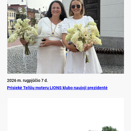
2026 m. rugpjūčio 7 d.
Pri­siekė Tel­šių mo­terų LIONS klu­bo nau­jo­ji pre­zi­dentė