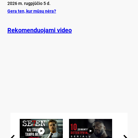
2026 m. rugpjūčio 5 d.
Ge­ra ten, kur mū­sų nė­ra?
Rekomenduojami video