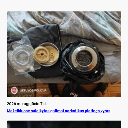
2026 m. rugpjūčio 7 d.
Mažeikiuose sulaikytas galimai narkotikus platinęs vyras