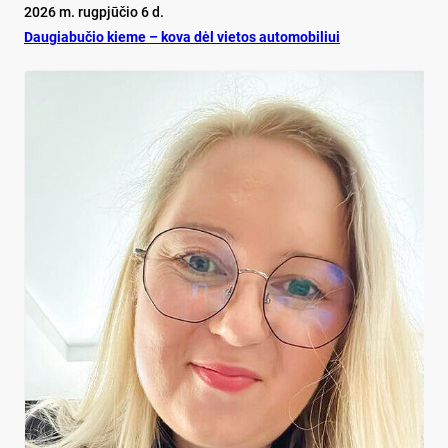
2026 m. rugpjūčio 6 d.
Dau­gia­bu­čio kie­me – ko­va dėl vie­tos au­to­mo­bi­liui