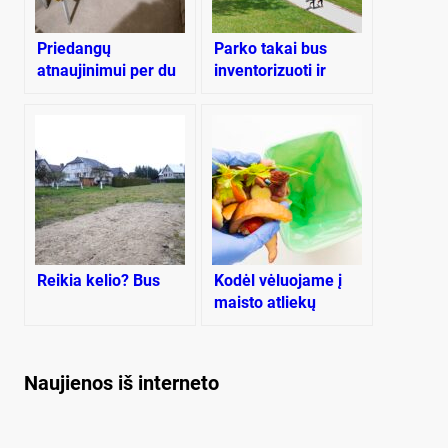
Priedangų
Parko takai bus
atnaujinimui per du
inventorizuoti ir
etapus bus skirta 28
surūšiuoti
milijonai: paramos
kol kas negavo
Kaunas, Palanga,
Joniškis, Rietavas
Reikia kelio? Bus
Kodėl vėluojame į
maisto atliekų
rūšiavimo traukinį?
Naujienos iš interneto