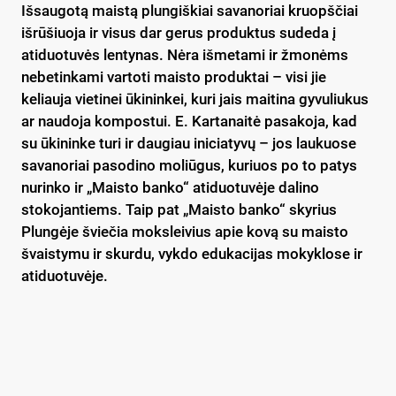
Išsaugotą maistą plungiškiai savanoriai kruopščiai
išrūšiuoja ir visus dar gerus produktus sudeda į
atiduotuvės lentynas. Nėra išmetami ir žmonėms
nebetinkami vartoti maisto produktai – visi jie
keliauja vietinei ūkininkei, kuri jais maitina gyvuliukus
ar naudoja kompostui. E. Kartanaitė pasakoja, kad
su ūkininke turi ir daugiau iniciatyvų – jos laukuose
savanoriai pasodino moliūgus, kuriuos po to patys
nurinko ir „Maisto banko“ atiduotuvėje dalino
stokojantiems. Taip pat „Maisto banko“ skyrius
Plungėje šviečia moksleivius apie kovą su maisto
švaistymu ir skurdu, vykdo edukacijas mokyklose ir
atiduotuvėje.