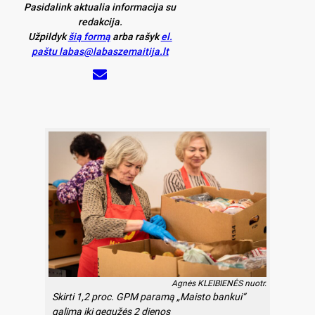
Pasidalink aktualia informacija su
redakcija.
Užpildyk
šią formą
arba rašyk
el.
paštu labas@labaszemaitija.lt
Agnės KLEIBIENĖS nuotr.
Skirti 1,2 proc. GPM paramą „Maisto bankui“
galima iki gegužės 2 dienos