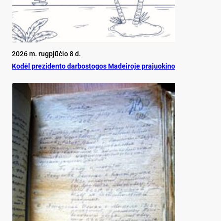
2026 m. rugpjūčio 8 d.
Ko­dėl pre­zi­den­to dar­bos­to­gos Ma­dei­ro­je pra­juo­ki­no