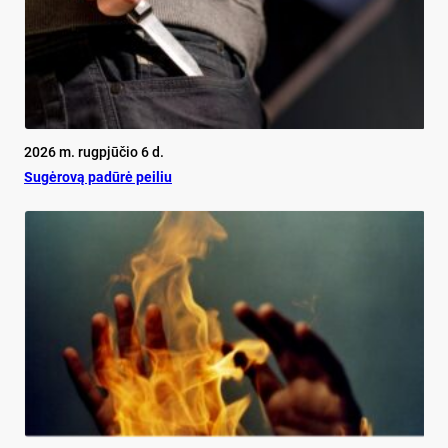
2026 m. rugpjūčio 6 d.
Su­gė­ro­vą pa­dū­rė pei­liu