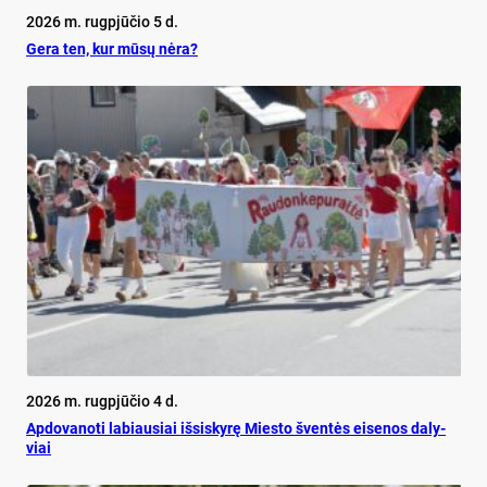
2026 m. rugpjūčio 5 d.
Ge­ra ten, kur mū­sų nė­ra?
2026 m. rugpjūčio 4 d.
Ap­do­va­no­ti la­biau­siai iš­si­sky­rę Mies­to šven­tės ei­se­nos da­ly­
viai