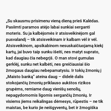
„Su skausmu prisimenu vieną dieną prieš Kalėdas.
Pasiimti paramos atėjo labai sunkiai serganti
moteris. Su ja kalbėjomės ir atsisveikinėjom gal
pusvalandį – tik atsisveikinam ir kalbam vėl ir vėl.
Atsisveikinom, apsikabinom nesuskaičiuojamą kiekį
kartų, jai buvo taip sunku išeiti, nes matyt suprato,
kad daugiau čia nebegrįš. O man stovi gumulas
gerklėj, sunku net kalbėti, nes greičiausiai šio
žmogaus daugiau nebepamatysiu. Ir tokių žmonių į
„Maisto banką“ ateina daug – didelė dalis
stokojančių žmonių priklauso aukštos rizikos
grupėms, remiame daug vienišų senolių,
nepagydomomis ligomis sergančių žmonių. Ir
visiems jiems reikalingas dėmesys, rūpestis – ne tik
maistas, be kurio jie neišgyventų, bet ir žmogiška