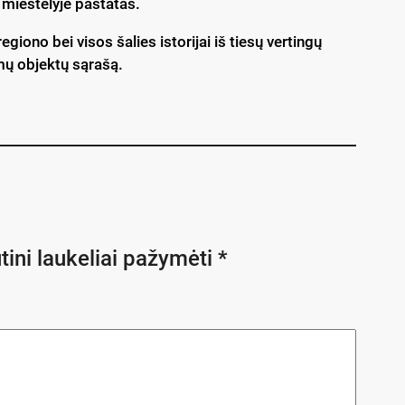
 miestelyje pastatas.
iono bei visos šalies istorijai iš tiesų vertingų
gomų objektų sąrašą.
tini laukeliai pažymėti
*