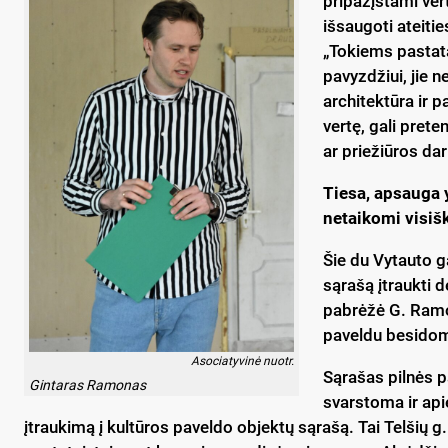
pripažįstami ver
išsaugoti ateitie
„Tokiems pastatam
pavyzdžiui, jie n
architektūra ir p
vertę, gali prete
ar priežiūros d
Tiesa, apsauga 
netaikomi visišk
Šie du Vytauto g
sąrašą įtraukti 
pabrėžė G. Ramon
paveldu besidom
Asociatyvinė nuotr.
Sąrašas pilnės p
Gintaras Ramonas
svarstoma ir api
įtraukimą į kultūros paveldo objektų sąrašą. Tai Telšių g. 