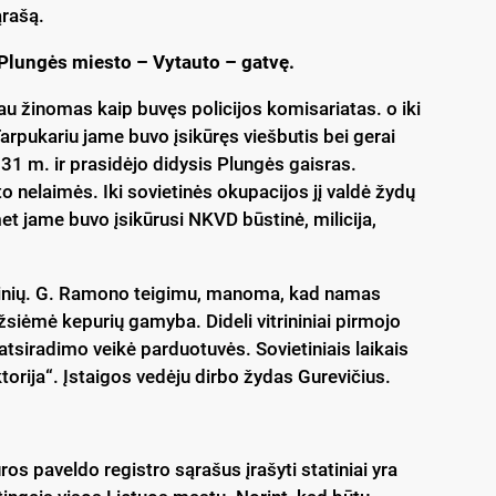
ąrašą.
 Plungės miesto – Vytauto – gatvę.
u žinomas kaip buvęs policijos komisariatas. o iki
 Tarpukariu jame buvo įsikūręs viešbutis bei gerai
1 m. ir prasidėjo didysis Plungės gaisras.
o nelaimės. Iki sovietinės okupacijos jį valdė žydų
t jame buvo įsikūrusi NKVD būstinė, milicija,
 žinių. G. Ramono teigimu, manoma, kad namas
žsiėmė kepurių gamyba. Dideli vitrininiai pirmojo
 atsiradimo veikė parduotuvės. Sovietiniais laikais
orija“. Įstaigos vedėju dirbo žydas Gurevičius.
tūros paveldo registro sąrašus įrašyti statiniai yra