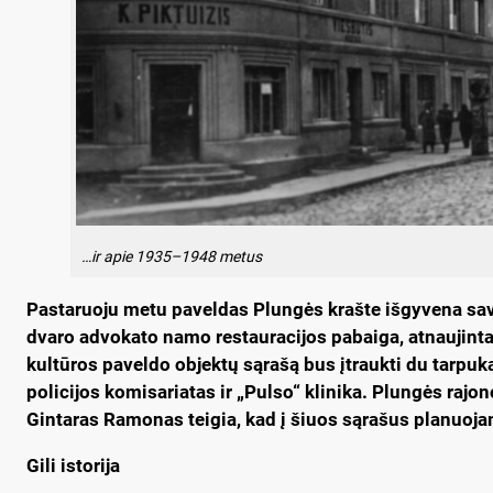
…ir apie 1935–1948 metus
Pastaruoju metu paveldas Plungės krašte išgyvena sa
dvaro advokato namo restauracijos pabaiga, atnaujinta 
kultūros paveldo objektų sąrašą bus įtraukti du tarpu
policijos komisariatas ir „Pulso“ klinika. Plungės raj
Gintaras Ramonas teigia, kad į šiuos sąrašus planuojama
Gili istorija