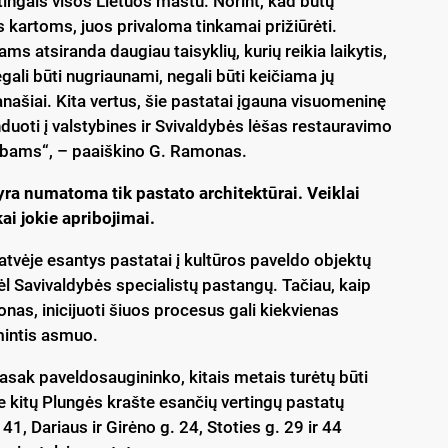
tingais visos Lietuos mastu. Norint, kad būtų
s kartoms, juos privaloma tinkamai prižiūrėti.
s atsiranda daugiau taisyklių, kurių reikia laikytis,
egali būti nugriaunami, negali būti keičiama jų
anašiai. Kita vertus, šie pastatai įgauna visuomeninę
nduoti į valstybines ir Svivaldybės lėšas restauravimo
arbams“, – paaiškino G. Ramonas.
yra numatoma tik pastato architektūrai. Veiklai
ai jokie apribojimai.
atvėje esantys pastatai į kultūros paveldo objektų
dėl Savivaldybės specialistų pastangų. Tačiau, kaip
as, inicijuoti šiuos procesus gali kiekvienas
intis asmuo.
asak paveldosaugininko, kitais metais turėtų būti
e kitų Plungės krašte esančių vertingų pastatų
41, Dariaus ir Girėno g. 24, Stoties g. 29 ir 44