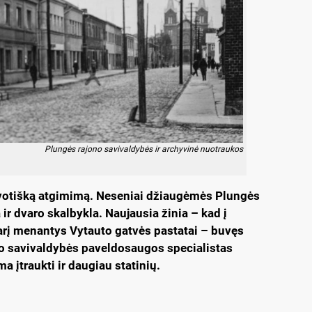
Plungės rajono savivaldybės ir archyvinė nuotraukos
votišką atgimimą. Neseniai džiaugėmės Plungės
ir dvaro skalbykla. Naujausia žinia – kad į
karį menantys Vytauto gatvės pastatai – buvęs
ono savivaldybės paveldosaugos specialistas
 įtraukti ir daugiau statinių.