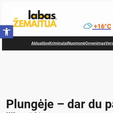
Eiti
prie
turinio
Open toolbar
+16°C
Aktualijos
Kriminalai
Nuomonė
Gyvenimas
Ver
Plungėje – dar du p