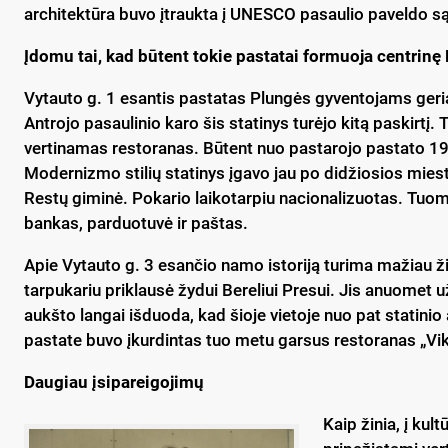
architektūra buvo įtraukta į UNESCO pasaulio paveldo s
Įdomu tai, kad būtent tokie pastatai formuoja centrinę
Vytauto g. 1 esantis pastatas Plungės gyventojams geria
Antrojo pasaulinio karo šis statinys turėjo kitą paskirtį.
vertinamas restoranas. Būtent nuo pastarojo pastato 193
Modernizmo stilių statinys įgavo jau po didžiosios miest
Restų giminė. Pokario laikotarpiu nacionalizuotas. Tuome
bankas, parduotuvė ir paštas.
Apie Vytauto g. 3 esančio namo istoriją turima mažiau
tarpukariu priklausė žydui Bereliui Presui. Jis anuomet u
aukšto langai išduoda, kad šioje vietoje nuo pat statinio
pastate buvo įkurdintas tuo metu garsus restoranas „Vikt
Daugiau įsipareigojimų
Kaip žinia, į kul