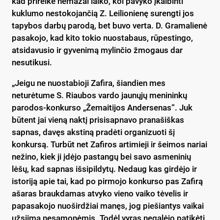
kad prireikė nemažai laiko, kol pavyko įkalbinti
kuklumo nestokojančią Z. Leilionienę surengti jos
tapybos darbų parodą, bet buvo verta. D. Gramalienė
pasakojo, kad kito tokio nuostabaus, rūpestingo,
atsidavusio ir gyvenimą mylinčio žmogaus dar
nesutikusi.
„Jeigu ne nuostabioji Zafira, šiandien mes
neturėtume S. Riaubos vardo jaunųjų menininkų
parodos-konkurso „Žemaitijos Andersenas“. Juk
būtent jai vieną naktį prisisapnavo pranašiškas
sapnas, davęs akstiną pradėti organizuoti šį
konkursą. Turbūt net Zafiros artimieji ir šeimos nariai
nežino, kiek ji įdėjo pastangų bei savo asmeninių
lėšų, kad sapnas išsipildytų. Nedaug kas girdėjo ir
istoriją apie tai, kad po pirmojo konkurso pas Zafirą
ašaras braukdamas atvyko vieno vaiko tėvelis ir
papasakojo nuoširdžiai manęs, jog piešiantys vaikai
užsiima nesąmonėmis. Todėl vyras negalėjo patikėti,