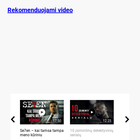
Rekomenduojami video
17:50
12:25
Se7en – kai tamsa tampa
10 įsimintinų detektyvinių
10 įtemptų,
meno kūriniu
serialų
stingdančių 