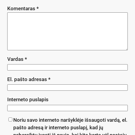
Komentaras
*
Vardas
*
El. pašto adresas
*
Interneto puslapis
Noriu savo interneto naršyklėje išsaugoti vardą, el.
pašto adresą ir interneto puslapį, kad jų
nebereiktų įvesti iš naujo, kai kitą kartą vėl norėsiu