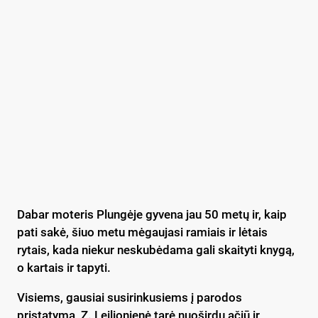
Dabar moteris Plungėje gyvena jau 50 metų ir, kaip
pati sakė, šiuo metu mėgaujasi ramiais ir lėtais
rytais, kada niekur neskubėdama gali skaityti knygą,
o kartais ir tapyti.
Visiems, gausiai susirinkusiems į parodos
pristatymą, Z. Leilionienė tarė nuoširdų ačiū ir