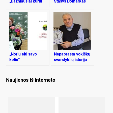
„Dažniausiai kuriu
Stasys Domarkas
dėl savęs – juk ten
mano emocijos, ten
mano sielos dalelė“
„Noriu eiti savo
Ne­pap­ras­ta vo­kiš­kų
keliu“
svars­tyk­lių is­to­ri­ja
Naujienos iš interneto