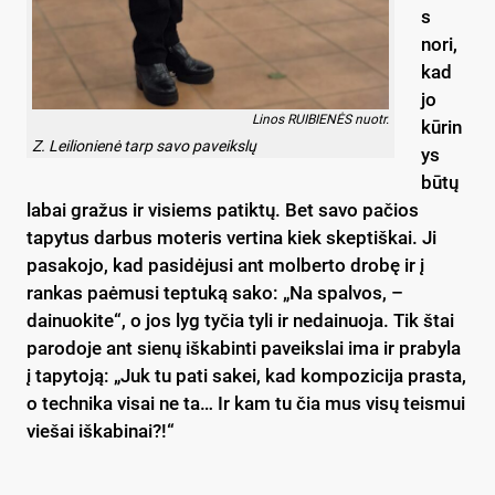
s
nori,
kad
jo
Linos RUIBIENĖS nuotr.
kūrin
Z. Leilionienė tarp savo paveikslų
ys
būtų
labai gražus ir visiems patiktų. Bet savo pačios
tapytus darbus moteris vertina kiek skeptiškai. Ji
pasakojo, kad pasidėjusi ant molberto drobę ir į
rankas paėmusi teptuką sako: „Na spalvos, –
dainuokite“, o jos lyg tyčia tyli ir nedainuoja. Tik štai
parodoje ant sienų iškabinti paveikslai ima ir prabyla
į tapytoją: „Juk tu pati sakei, kad kompozicija prasta,
o technika visai ne ta… Ir kam tu čia mus visų teismui
viešai iškabinai?!“