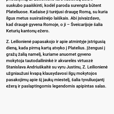
suskubo paaiškinti, kodėl paroda surengta būtent
Plateliuose. Kadaise ji turėjusi draugę Romą, su kuria
ilgus metus susirašinėjo laiškais. Abi įsivaizdavo,
kad draugė gyvena Romoje, o ji – Šveicarijoje šalia
Keturių kantonų ežero.
Z. Leilionienė papasakojo ir apie atmintyje įstrigusią
dieną, kada pirmą kartą atvyko į Platelius. Įžengusi į
gražų žalią namelį, kuriame anuomet gyveno
mokytoja tautodailininkė ir akvarelės virtuozė
Stanislava Andriuškaitė su vyru Justinu, Z. Leilionienė
užgniaužusi kvapą klausydavosi ilgų mokytojos
pasakojimų apie šį jaukų miestelį, šalia tyvuliuojantį
ežerą ir paslaptingomis legendomis apipintas salas.