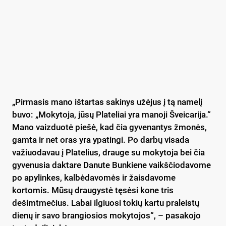
„Pirmasis mano ištartas sakinys užėjus į tą namelį
buvo: „Mokytoja, jūsų Plateliai yra manoji Šveicarija.“
Mano vaizduotė piešė, kad čia gyvenantys žmonės,
gamta ir net oras yra ypatingi. Po darbų visada
važiuodavau į Platelius, drauge su mokytoja bei čia
gyvenusia daktare Danute Bunkiene vaikščiodavome
po apylinkes, kalbėdavomės ir žaisdavome
kortomis. Mūsų draugystė tęsėsi kone tris
dešimtmečius. Labai ilgiuosi tokių kartu praleistų
dienų ir savo brangiosios mokytojos“, – pasakojo