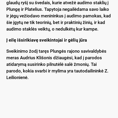
glaudų ryšį su švedais, kurie atvežė audimo staklių į
Plungę ir Platelius. Tapytoja negailėdama savo laiko
ir jėgų vežiodavo menininkus į audimo pamokas, kad
šie įgytų ne tik teorinių, bet ir praktinių žinių, ir kad
audimo staklės veiktų, o nedulkėtų kur kampe.
Į eilę išsirikiavę sveikintojai ir gėlių jūra
Sveikinimo žodį taręs Plungės rajono savivaldybės
meras Audrius Klišonis džiaugėsi, kad į parodos
atidarymą susirinko pilnutėlė salė žmonių. Tai
parodo, kokia svarbi ir mylima yra tautodailininkė Z.
Leilionienė.