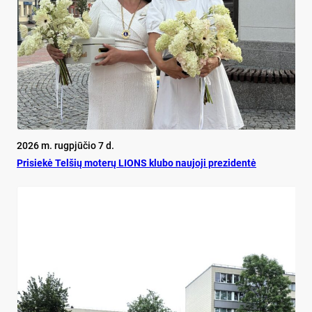
2026 m. rugpjūčio 7 d.
Pri­siekė Tel­šių mo­terų LIONS klu­bo nau­jo­ji pre­zi­dentė