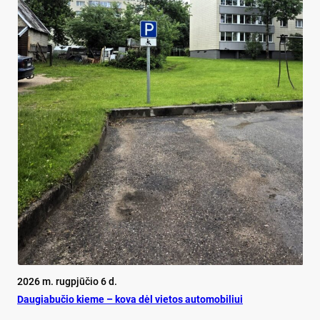
2026 m. rugpjūčio 6 d.
Dau­gia­bu­čio kie­me – ko­va dėl vie­tos au­to­mo­bi­liui