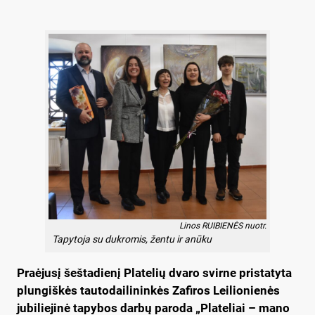
Linos RUIBIENĖS nuotr.
Tapytoja su dukromis, žentu ir anūku
Praėjusį šeštadienį Platelių dvaro svirne pristatyta
plungiškės tautodailininkės Zafiros Leilionienės
jubiliejinė tapybos darbų paroda „Plateliai – mano