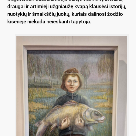
draugai ir artimieji užgniaužę kvapą klausėsi istorijų,
nuotykių ir šmaikščių juokų, kuriais dalinosi žodžio
kišenėje niekada neieškanti tapytoja.