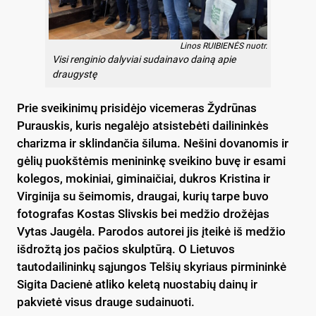
Linos RUIBIENĖS nuotr.
Visi renginio dalyviai sudainavo dainą apie
draugystę
Prie sveikinimų prisidėjo vicemeras Žydrūnas
Purauskis, kuris negalėjo atsistebėti dailininkės
charizma ir sklindančia šiluma. Nešini dovanomis ir
gėlių puokštėmis menininkę sveikino buvę ir esami
kolegos, mokiniai, giminaičiai, dukros Kristina ir
Virginija su šeimomis, draugai, kurių tarpe buvo
fotografas Kostas Slivskis bei medžio drožėjas
Vytas Jaugėla. Parodos autorei jis įteikė iš medžio
išdrožtą jos pačios skulptūrą. O Lietuvos
tautodailininkų sąjungos Telšių skyriaus pirmininkė
Sigita Dacienė atliko keletą nuostabių dainų ir
pakvietė visus drauge sudainuoti.