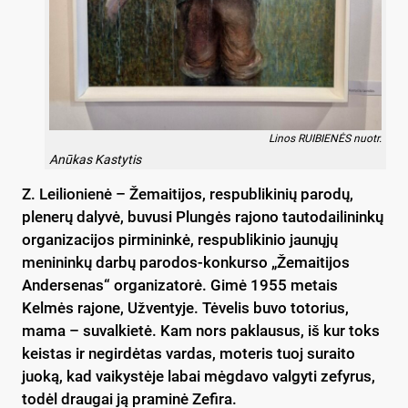
Linos RUIBIENĖS nuotr.
Anūkas Kastytis
Z. Leilionienė – Žemaitijos, respublikinių parodų,
plenerų dalyvė, buvusi Plungės rajono tautodailininkų
organizacijos pirmininkė, respublikinio jaunųjų
menininkų darbų parodos-konkurso „Žemaitijos
Andersenas“ organizatorė. Gimė 1955 metais
Kelmės rajone, Užventyje. Tėvelis buvo totorius,
mama – suvalkietė. Kam nors paklausus, iš kur toks
keistas ir negirdėtas vardas, moteris tuoj suraito
juoką, kad vaikystėje labai mėgdavo valgyti zefyrus,
todėl draugai ją praminė Zefira.