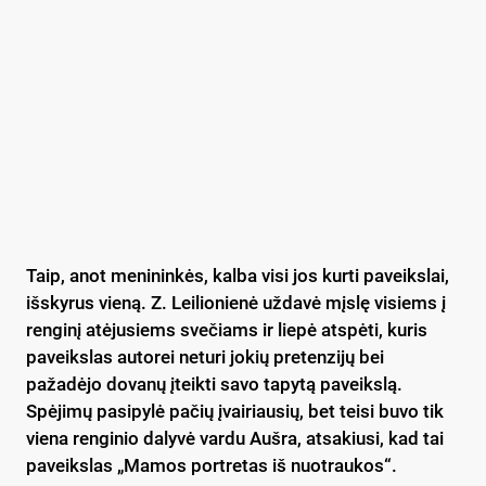
Taip, anot menininkės, kalba visi jos kurti paveikslai,
išskyrus vieną. Z. Leilionienė uždavė mįslę visiems į
renginį atėjusiems svečiams ir liepė atspėti, kuris
paveikslas autorei neturi jokių pretenzijų bei
pažadėjo dovanų įteikti savo tapytą paveikslą.
Spėjimų pasipylė pačių įvairiausių, bet teisi buvo tik
viena renginio dalyvė vardu Aušra, atsakiusi, kad tai
paveikslas „Mamos portretas iš nuotraukos“.