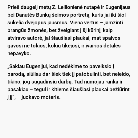
Prieš daugelį metų Z. Leilionienė nutapė ir Eugenijaus
bei Danutės Bunkų šeimos portretą, kuris jai iki šiol
sukelia dvejopus jausmus. Viena vertus – įamžinti
brangūs žmonės, bet žvelgiant į šį kūrinį, kaip
atviravo autorė, jai šiaušiasi plaukai, mat spalvos
gavosi ne tokios, kokių tikėjosi, ir įvairios detalės
nepavyko.
„Sakiau Eugenijui, kad nedėkime to paveikslo į
parodą, siūliau dar šiek tiek jį patobulinti, bet neleido,
tikino, jog sugadinsiu darbą. Tad numojau ranka ir
pasakiau – tegul ir kitiems šiaušiasi plaukai bežiūrint
į jį“, – juokavo moteris.