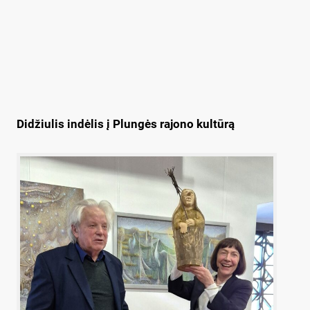
Didžiulis indėlis į Plungės rajono kultūrą