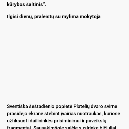
kūrybos šaltinis“.
Ilgisi dienų, praleistų su mylima mokytoja
Šventiška šeštadienio popietė Platelių dvaro svirne
prasidėjo ekrane stebint įvairias nuotraukas, kuriose
užfiksuoti dailininkės prisiminimai ir paveikslų
fragmentai. Sausakimšoje salėje susirinkę bičiuliai,