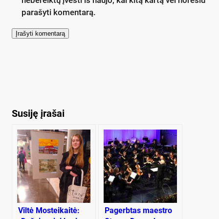
parašyti komentarą.
Susiję įrašai
Viltė Mosteikaitė:
Pagerbtas maestro