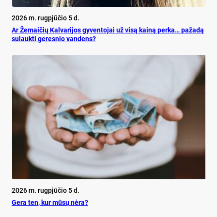
2026 m. rugpjūčio 5 d.
Ar Že­mai­čių Kal­va­ri­jos gy­ven­to­jai už vi­są kai­ną per­ka… pa­ža­dą
su­lauk­ti ge­res­nio van­dens?
2026 m. rugpjūčio 5 d.
Ge­ra ten, kur mū­sų nė­ra?