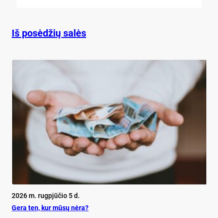
Iš posėdžių salės
2026 m. rugpjūčio 5 d.
Ge­ra ten, kur mū­sų nė­ra?